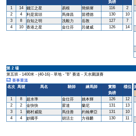
負磅
1
14
116
2
錢江之星
易根
簡炳墀
2
4
130
10
利是當頭
馬偉昌
苗禮德
3
8
127
7
自知之明
冼毅力
岳敦
4
10
126
14
香港之星
金仕芬
呂健威
第 2 場
第五班 - 1400米 - (40-16) - 草地 - "B" 賽道 - 天水圍讓賽
賽事重溫
名次
馬號
馬名
騎師
練馬師
實際
檔位
負磅
1
8
126
12
超水準
金仕芬
姚本輝
2
2
131
13
金快快
霍達
蘭尼
3
1
131
10
鄉村威龍
馬佳善
約翰摩亞
4
4
130
11
妙國手
胡活士
方祿麟