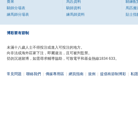
賽果
馬匹資料
騎練配
騎師分場表
騎師資料
馬匹搬
練馬師分場表
練馬師資料
貼士指
博彩要有節制
未滿十八歲人士不得投注或進入可投注的地方。
向非法或海外莊家下注，即屬違法，且可被判監禁。
切勿沉迷賭博，如需尋求輔導協助，可致電平和基金熱線1834 633。
常見問題
|
聯絡我們
|
傳媒專用區
|
網頁指南
|
規例
|
提倡有節制博彩
|
私隱