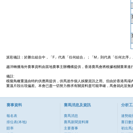
派彩備註：於勝出組合中，「F」代表「任何組合」；「M」則代表「任何次序」
越洋轉播海外賽事資料由當地賽事主辦機構提供，香港賽馬會將根據相關賽果進
備註:
模擬鳥瞰重溫由特約供應商提供，供馬迷作個人娛樂資訊之用。但由於香港馬場
重溫片段出現偏差。本會已盡一切努力務求有關資料盡可能準確，馬會就此並無責
賽事資料
賽馬消息及資訊
分析工
報名表
賽馬消息
速勢能
排位表(本地)
賽馬新聞資料庫
賽日數
賠率
主要賽事
初出馬