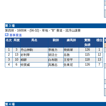
第 3 場
第四班 - 1600米 - (56-32) - 草地 - "B" 賽道 - 流浮山讓賽
賽事重溫
名次
馬號
馬名
騎師
練馬師
實際
檔位
負磅
1
3
126
1
丹山神駒
李格力
簡炳墀
2
13
115
12
好利華
胡活士
岳敦
3
10
118
13
精驊
白布朗
王登平
4
6
126
7
特寶威
高雅志
告東尼
第 4 場