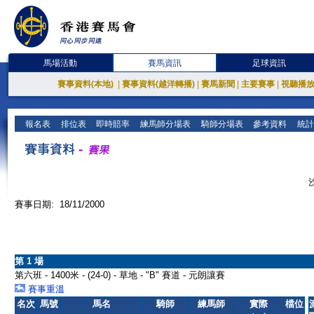
馬場活動
賽馬資訊
足球資訊
賽事資料(本地)
|
賽事資料(越洋轉播)
|
賽馬新聞
|
主要賽事
|
視聽播
報名表
排位表
即時賠率
練馬師分場表
騎師分場表
參考資料
統計
賽事日期: 18/11/2000
第 1 場
第六班 - 1400米 - (24-0) - 草地 - "B" 賽道 - 元朗讓賽
賽事重溫
名次
馬號
馬名
騎師
練馬師
實際
檔位