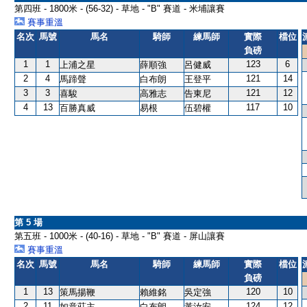
第四班 - 1800米 - (56-32) - 草地 - "B" 賽道 - 米埔讓賽
賽事重溫
名次
馬號
馬名
騎師
練馬師
實際
檔位
負磅
1
1
123
6
上浦之星
薛順強
呂健威
2
4
121
14
馬蹄聲
白布朗
王登平
3
3
121
12
喜駿
高雅志
告東尼
4
13
117
10
百勝真威
易根
伍碧權
第 5 場
第五班 - 1000米 - (40-16) - 草地 - "B" 賽道 - 屏山讓賽
賽事重溫
名次
馬號
馬名
騎師
練馬師
實際
檔位
負磅
1
13
120
10
策馬揚鞭
賴維銘
吳定強
2
11
124
12
如意莊主
白布朗
黃汝安