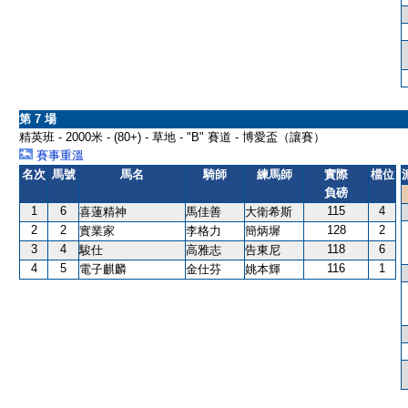
第 7 場
精英班 - 2000米 - (80+) - 草地 - "B" 賽道 - 博愛盃（讓賽）
賽事重溫
名次
馬號
馬名
騎師
練馬師
實際
檔位
負磅
1
6
115
4
喜蓮精神
馬佳善
大衛希斯
2
2
128
2
實業家
李格力
簡炳墀
3
4
118
6
駿仕
高雅志
告東尼
4
5
116
1
電子麒麟
金仕芬
姚本輝