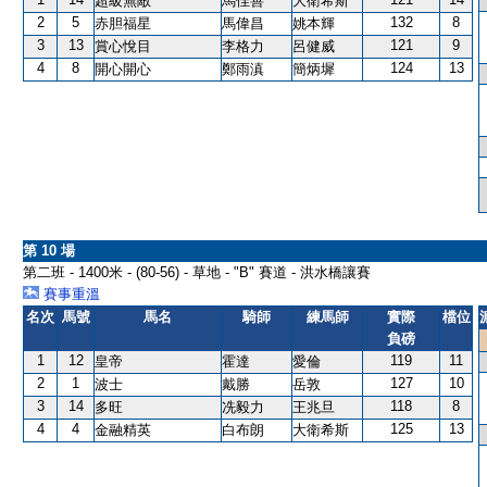
超級無敵
馬佳善
大衛希斯
2
5
132
8
赤胆福星
馬偉昌
姚本輝
3
13
121
9
賞心悅目
李格力
呂健威
4
8
124
13
開心開心
鄭雨滇
簡炳墀
第 10 場
第二班 - 1400米 - (80-56) - 草地 - "B" 賽道 - 洪水橋讓賽
賽事重溫
名次
馬號
馬名
騎師
練馬師
實際
檔位
負磅
1
12
119
11
皇帝
霍達
愛倫
2
1
127
10
波士
戴勝
岳敦
3
14
118
8
多旺
冼毅力
王兆旦
4
4
125
13
金融精英
白布朗
大衛希斯