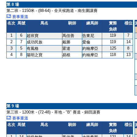
第 8 場
第二班 - 1150米 - (88-64) - 全天候跑道 - 南生圍讓賽
賽事重溫
名次
馬號
馬名
騎師
練馬師
實際
檔位
負磅
1
6
119
7
超班寶
馬佳善
告東尼
2
7
119
14
成功民族
戴勝
愛倫
3
5
125
8
有風格
霍達
約翰摩亞
4
8
118
13
陽明之寶
易根
約翰摩亞
第 9 場
第三班 - 1200米 - (72-48) - 草地 - "B" 賽道 - 錦田讓賽
賽事重溫
名次
馬號
馬名
騎師
練馬師
實際
檔位
負磅
1
14
121
14