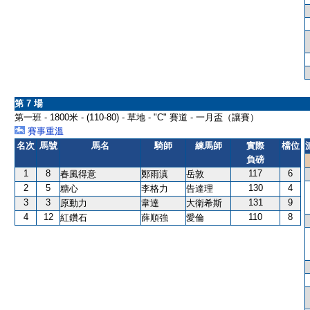
第 7 場
第一班 - 1800米 - (110-80) - 草地 - "C" 賽道 - 一月盃（讓賽）
賽事重溫
名次
馬號
馬名
騎師
練馬師
實際
檔位
負磅
1
8
117
6
春風得意
鄭雨滇
岳敦
2
5
130
4
糖心
李格力
告達理
3
3
131
9
原動力
韋達
大衛希斯
4
12
110
8
紅鑽石
薛順強
愛倫