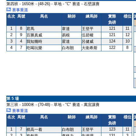
第四班 - 1650米 - (48-26) - 草地 - "C" 賽道 - 石壁讓賽
賽事重溫
名次
馬號
馬名
騎師
練馬師
實際
檔位
負磅
1
8
121
11
君馬
韋達
王登平
2
9
121
12
百勝真威
易根
伍碧權
3
4
124
10
我知幾時
霍達
呂健威
4
7
122
8
吃喝玩樂
白布朗
大衛希斯
第 5 場
第三班 - 1000米 - (70-48) - 草地 - "C" 賽道 - 萬宜讓賽
賽事重溫
名次
馬號
馬名
騎師
練馬師
實際
檔位
負磅
1
7
123
11
棋高一着
白布朗
王登平
2
3
131
3
有創意
李格力
告達理