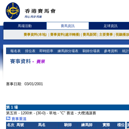
馬場活動
賽馬資訊
足球資訊
賽事資料(本地)
|
賽事資料(越洋轉播)
|
賽馬新聞
|
主要賽事
|
視聽播
報名表
排位表
即時賠率
練馬師分場表
騎師分場表
參考資料
統計
賽事日期: 03/01/2001
第 1 場
第五班 - 1200米 - (30-0) - 草地 - "C" 賽道 - 大欖涌讓賽
賽事重溫
名次
馬號
馬名
騎師
練馬師
實際
檔位