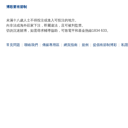
博彩要有節制
未滿十八歲人士不得投注或進入可投注的地方。
向非法或海外莊家下注，即屬違法，且可被判監禁。
切勿沉迷賭博，如需尋求輔導協助，可致電平和基金熱線1834 633。
常見問題
|
聯絡我們
|
傳媒專用區
|
網頁指南
|
規例
|
提倡有節制博彩
|
私隱