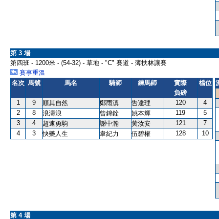
第 3 場
第四班 - 1200米 - (54-32) - 草地 - "C" 賽道 - 薄扶林讓賽
賽事重溫
名次
馬號
馬名
騎師
練馬師
實際
檔位
負磅
1
9
120
4
順其自然
鄭雨滇
告達理
2
8
119
5
浪濤浪
曾錦銓
姚本輝
3
4
121
7
超速勇駒
謝中瀚
黃汝安
4
3
128
10
快樂人生
韋紀力
伍碧權
第 4 場