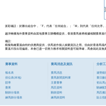
派彩備註：於勝出組合中，「F」代表「任何組合」；「M」則代表「任何次序」
越洋轉播海外賽事資料由當地賽事主辦機構提供，香港賽馬會將根據相關賽果進
備註:
模擬鳥瞰重溫由特約供應商提供，供馬迷作個人娛樂資訊之用。但由於香港馬場
重溫片段出現偏差。本會已盡一切努力務求有關資料盡可能準確，馬會就此並無責
賽事資料
賽馬消息及資訊
分析工
報名表
賽馬消息
速勢能
排位表(本地)
賽馬新聞資料庫
賽日數
賠率
主要賽事
初出馬
賽果
馬匹資料
騎練配
騎師分場表
騎師資料
馬匹搬
練馬師分場表
練馬師資料
貼士指