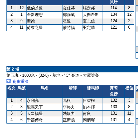
負磅
1
12
114
8
獵豹芝達
金仕芬
張定邦
2
1
134
12
全新理想
鄭雨滇
大衛希斯
3
9
124
2
聖德
霍達
夏志信
4
11
121
6
荷東之星
蒙特福
梁定華
第 2 場
第五班 - 1800米 - (32-8) - 草地 - "C" 賽道 - 大潭讓賽
賽事重溫
名次
馬號
馬名
騎師
練馬師
實際
檔位
負磅
1
4
132
3
永利高
易根
伍碧權
2
3
133
8
龍霸天下
李格力
姚本輝
3
5
131
11
天皇福星
冼毅力
何良
4
6
131
4
千禧傳奇
巫斯義
簡炳墀