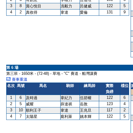
3
8
122
5
賞心悅目
冼毅力
呂健威
4
2
131
9
真收得
韋達
愛倫
第 6 場
第三班 - 1650米 - (72-48) - 草地 - "C" 賽道 - 船灣讓賽
賽事重溫
名次
馬號
馬名
騎師
練馬師
實際
檔位
負磅
1
6
122
6
及時過
韋紀力
伍碧權
2
5
123
4
威耀
薛達祺
岳敦
3
10
117
2
順利王子
韋達
王兆旦
4
7
122
5
太陽星
龐利萊
姚本輝