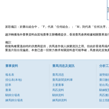
派彩備註：於勝出組合中，「F」代表「任何組合」；「M」則代表「任何次序」
越洋轉播海外賽事資料由當地賽事主辦機構提供，香港賽馬會將根據相關賽果進
備註:
模擬鳥瞰重溫由特約供應商提供，供馬迷作個人娛樂資訊之用。但由於香港馬場
重溫片段出現偏差。本會已盡一切努力務求有關資料盡可能準確，馬會就此並無責
賽事資料
賽馬消息及資訊
分析工
報名表
賽馬消息
速勢能
排位表(本地)
賽馬新聞資料庫
賽日數
賠率
主要賽事
初出馬
賽果
馬匹資料
騎練配
騎師分場表
騎師資料
馬匹搬
練馬師分場表
練馬師資料
貼士指