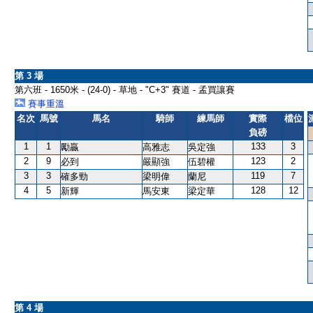
第 3 場
第六班 - 1650米 - (24-0) - 草地 - "C+3" 賽道 - 孟買讓賽
賽事重溫
名次
馬號
馬名
騎師
練馬師
實際
檔位
負磅
1
1
133
3
勵贏
高雅志
吳定強
2
9
123
2
必到
嚴顯強
伍碧權
3
3
119
7
確多勁
梁明偉
蘭尼
4
5
128
12
新輝
馬安東
梁定華
第 4 場