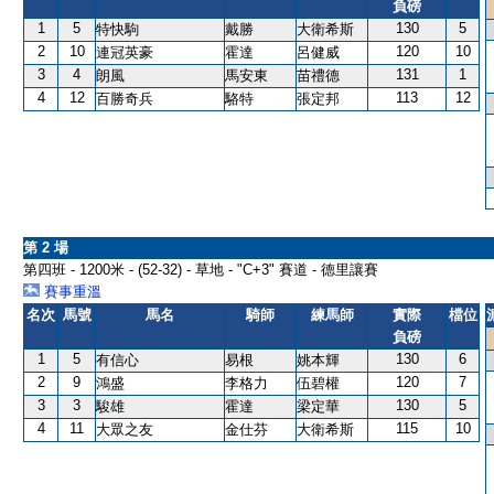
負磅
1
5
130
5
特快駒
戴勝
大衛希斯
2
10
120
10
連冠英豪
霍達
呂健威
3
4
131
1
朗風
馬安東
苗禮德
4
12
113
12
百勝奇兵
駱特
張定邦
第 2 場
第四班 - 1200米 - (52-32) - 草地 - "C+3" 賽道 - 德里讓賽
賽事重溫
名次
馬號
馬名
騎師
練馬師
實際
檔位
負磅
1
5
130
6
有信心
易根
姚本輝
2
9
120
7
鴻盛
李格力
伍碧權
3
3
130
5
駿雄
霍達
梁定華
4
11
115
10
大眾之友
金仕芬
大衛希斯