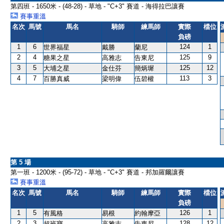
第四班 - 1650米 - (48-28) - 草地 - "C+3" 賽道 - 海得拉巴讓賽
賽事重溫
名次
馬號
馬名
騎師
練馬師
實際
檔位
負磅
1
6
124
1
世界福星
戴勝
蘭尼
2
4
125
9
糖果之星
高雅志
告東尼
3
5
125
12
大埔之星
金仕芬
簡炳墀
4
7
113
3
百勝真威
梁明偉
伍碧權
第 5 場
第一班 - 1200米 - (95-72) - 草地 - "C+3" 賽道 - 邦加羅爾讓賽
賽事重溫
名次
馬號
馬名
騎師
練馬師
實際
檔位
負磅
1
5
126
1
有風格
易根
約翰摩亞
2
3
128
12
超班寶
高雅志
告東尼