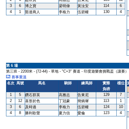
3
6
114
6
博之寶
梁明偉
黃汝安
4
1
130
4
豁達商人
李格力
伍碧權
第 6 場
第三班 - 2200米 - (72-44) - 草地 - "C+3" 賽道 - 印度遊樂會挑戰盃（讓賽）
賽事重溫
名次
馬號
馬名
騎師
練馬師
實際
檔位
負磅
1
5
129
7
鑽石群英
高雅志
告東尼
2
12
113
1
喜形於色
丁冠豪
簡炳墀
3
6
124
10
及時過
李格力
伍碧權
4
8
123
4
勝利歌聲
夏力信
愛倫