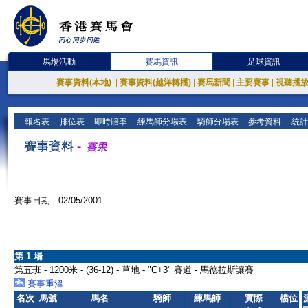
馬場活動
賽馬資訊
足球資訊
賽事資料(本地)
|
賽事資料(越洋轉播)
|
賽馬新聞
|
主要賽事
|
視聽播
報名表
排位表
即時賠率
練馬師分場表
騎師分場表
參考資料
統計
賽事日期: 02/05/2001
第 1 場
第五班 - 1200米 - (36-12) - 草地 - "C+3" 賽道 - 馬德拉斯讓賽
賽事重溫
名次
馬號
馬名
騎師
練馬師
實際
檔位