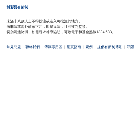
博彩要有節制
未滿十八歲人士不得投注或進入可投注的地方。
向非法或海外莊家下注，即屬違法，且可被判監禁。
切勿沉迷賭博，如需尋求輔導協助，可致電平和基金熱線1834 633。
常見問題
|
聯絡我們
|
傳媒專用區
|
網頁指南
|
規例
|
提倡有節制博彩
|
私隱