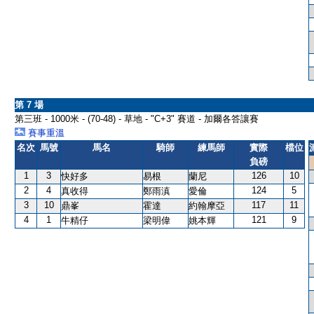
第 7 場
第三班 - 1000米 - (70-48) - 草地 - "C+3" 賽道 - 加爾各答讓賽
賽事重溫
名次
馬號
馬名
騎師
練馬師
實際
檔位
負磅
1
3
126
10
快好多
易根
蘭尼
2
4
124
5
真收得
鄭雨滇
愛倫
3
10
117
11
鼎峯
霍達
約翰摩亞
4
1
121
9
牛精仔
梁明偉
姚本輝