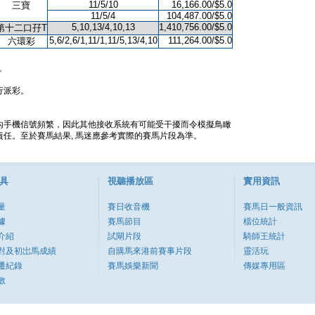
11/5/10
16,166.00/$5.0
三寶
11/5/4
104,487.00/$5.0
5,10,13/4,10,13
1,410,756.00/$5.0
第十二口孖T
5,6/2,6/1,11/1,11/5,13/4,10
111,264.00/$5.0
六環彩
。
行派彩。
內手機信號頻繁，因此其他接收系統有可能受干擾而令模擬鳥瞰
任。至於賽馬結果, 馬迷應參考實際的賽馬片段為準。
具
視聽播放區
實用資訊
量
賽日收音機
賽馬日一般資訊
據
賽馬節目
檔位統計
介紹
試閘片段
騎師王統計
對及初岀馬成績
自購馬來港前賽事片段
靈活玩
遷紀錄
賽馬娛樂新聞
傳媒專用區
數