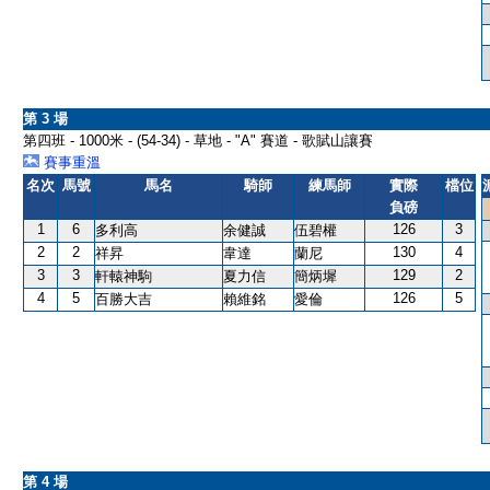
第 3 場
第四班 - 1000米 - (54-34) - 草地 - "A" 賽道 - 歌賦山讓賽
賽事重溫
名次
馬號
馬名
騎師
練馬師
實際
檔位
負磅
1
6
126
3
多利高
余健誠
伍碧權
2
2
130
4
祥昇
韋達
蘭尼
3
3
129
2
軒轅神駒
夏力信
簡炳墀
4
5
126
5
百勝大吉
賴維銘
愛倫
第 4 場