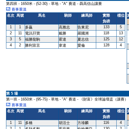
第四班 - 1650米 - (52-30) - 草地 - "A" 賽道 - 聶高信山讓賽
賽事重溫
名次
馬號
馬名
騎師
練馬師
實際
檔位
負磅
1
1
133
5
多贏
高雅志
告東尼
2
11
118
13
電訊孖寶
戴勝
羅國洲
3
5
125
12
福勝龍駒
霍達
夏志信
4
2
128
4
勝利宣言
韋達
愛倫
第 5 場
第一班 - 1650米 - (95-75) - 草地 - "A" 賽道 - 《財富》全球論壇盃（讓賽）
賽事重溫
名次
馬號
馬名
騎師
練馬師
實際
檔位
負磅
1
11
116
4
多橋
胡活士
方祿麟
2
1
130
2
多財多毅
馬安東
約翰摩亞