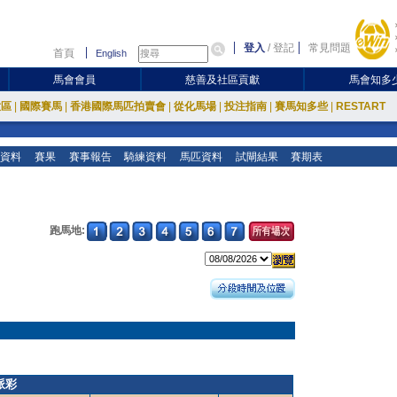
登入
/
登記
常見問題
首頁
English
馬會會員
慈善及社區貢獻
馬會知多
放區
|
國際賽馬
|
香港國際馬匹拍賣會
|
從化馬場
|
投注指南
|
賽馬知多些
|
RESTART
資料
賽果
賽事報告
騎練資料
馬匹資料
試閘結果
賽期表
跑馬地:
派彩