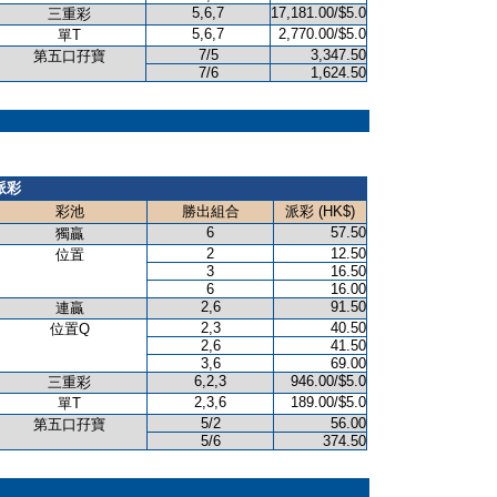
5,6,7
17,181.00/$5.0
三重彩
5,6,7
2,770.00/$5.0
單T
7/5
3,347.50
第五口孖寶
7/6
1,624.50
派彩
彩池
勝出組合
派彩 (HK$)
6
57.50
獨贏
2
12.50
位置
3
16.50
6
16.00
2,6
91.50
連贏
2,3
40.50
位置Q
2,6
41.50
3,6
69.00
6,2,3
946.00/$5.0
三重彩
2,3,6
189.00/$5.0
單T
5/2
56.00
第五口孖寶
5/6
374.50