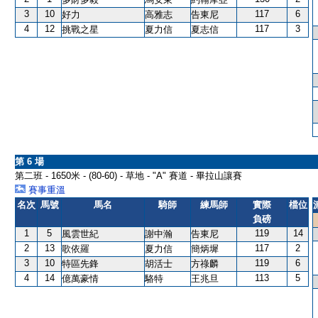
3
10
117
6
好力
高雅志
告東尼
4
12
117
3
挑戰之星
夏力信
夏志信
第 6 場
第二班 - 1650米 - (80-60) - 草地 - "A" 賽道 - 畢拉山讓賽
賽事重溫
名次
馬號
馬名
騎師
練馬師
實際
檔位
負磅
1
5
119
14
風雲世紀
謝中瀚
告東尼
2
13
117
2
歌依羅
夏力信
簡炳墀
3
10
119
6
特區先鋒
胡活士
方祿麟
4
14
113
5
億萬豪情
駱特
王兆旦