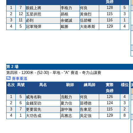
負磅
1
7
128
5
眼鏡上將
李格力
何良
2
12
115
3
五星拱照
易根
黃偉烈
3
11
116
1
必到
余健誠
伍碧權
4
5
129
4
冠軍飛彈
戴勝
大衛希斯
第 2 場
第四班 - 1200米 - (52-30) - 草地 - "A" 賽道 - 奇力山讓賽
賽事重溫
名次
馬號
馬名
騎師
練馬師
實際
檔位
負磅
1
5
126
4
威海名駒
冼毅力
何良
2
6
124
3
金錢至叻
夏力信
苗禮德
3
7
115
2
更要當先
謝中瀚
告東尼
4
1
129
8
大功告成
高雅志
吳定強