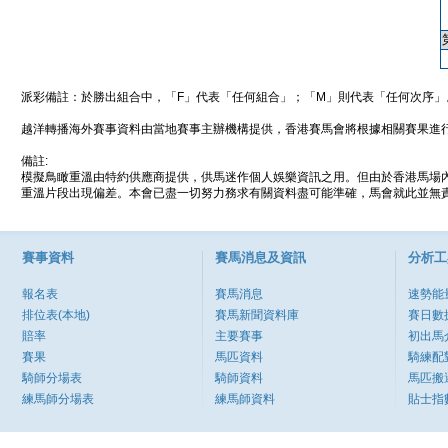
派彩備註：於勝出組合中，「F」代表「任何組合」；「M」則代表「任何次序」
越洋轉播海外賽事資料由當地賽事主辦機構提供，香港賽馬會將根據相關賽果進
備註:
模擬鳥瞰重溫由特約供應商提供，供馬迷作個人娛樂資訊之用。但由於香港馬場
重溫片段出現偏差。本會已盡一切努力務求有關資料盡可能準確，馬會就此並無責
賽事資料
賽馬消息及資訊
分析工
報名表
賽馬消息
速勢能
排位表(本地)
賽馬新聞資料庫
賽日數
賠率
主要賽事
初出馬
賽果
馬匹資料
騎練配
騎師分場表
騎師資料
馬匹搬
練馬師分場表
練馬師資料
貼士指