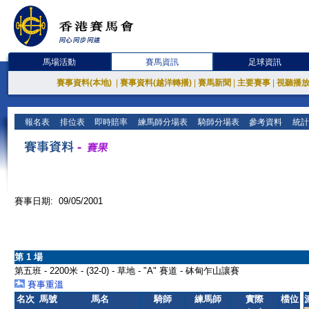
馬場活動
賽馬資訊
足球資訊
賽事資料(本地)
|
賽事資料(越洋轉播)
|
賽馬新聞
|
主要賽事
|
視聽播
報名表
排位表
即時賠率
練馬師分場表
騎師分場表
參考資料
統計
賽事日期: 09/05/2001
第 1 場
第五班 - 2200米 - (32-0) - 草地 - "A" 賽道 - 砵甸乍山讓賽
賽事重溫
名次
馬號
馬名
騎師
練馬師
實際
檔位