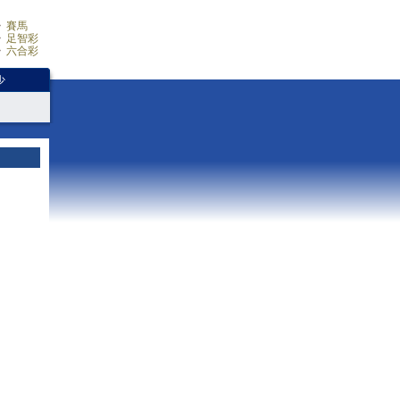
賽馬
足智彩
六合彩
少