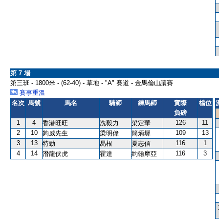
第 7 場
第三班 - 1800米 - (62-40) - 草地 - "A" 賽道 - 金馬倫山讓賽
賽事重溫
名次
馬號
馬名
騎師
練馬師
實際
檔位
負磅
1
4
126
11
香港旺旺
冼毅力
梁定華
2
10
109
13
夠威先生
梁明偉
簡炳墀
3
13
116
1
特勁
易根
夏志信
4
14
116
3
潛龍伏虎
霍達
約翰摩亞