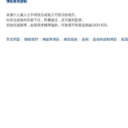
博彩要有節制
未滿十八歲人士不得投注或進入可投注的地方。
向非法或海外莊家下注，即屬違法，且可被判監禁。
切勿沉迷賭博，如需尋求輔導協助，可致電平和基金熱線1834 633。
常見問題
|
聯絡我們
|
傳媒專用區
|
網頁指南
|
規例
|
提倡有節制博彩
|
私隱