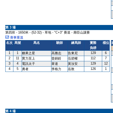
第 3 場
第四班 - 1650米 - (52-32) - 草地 - "C+3" 賽道 - 壽臣山讓賽
賽事重溫
名次
馬號
馬名
騎師
練馬師
實際
檔位
負磅
1
1
129
6
糖果之星
高雅志
告東尼
2
11
112
7
實力至上
曾錦銓
伍碧權
3
4
129
12
電訊太子
韋達
黃汝安
4
5
126
1
勇者
李格力
岳敦
第 4 場