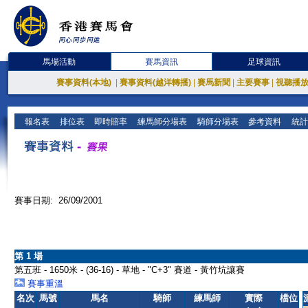
馬場活動
賽馬資訊
足球資訊
賽事資料(本地)
|
賽事資料(越洋轉播)
|
賽馬新聞
|
主要賽事
|
視聽播
報名表
排位表
即時賠率
練馬師分場表
騎師分場表
參考資料
統計
賽事日期: 26/09/2001
第 1 場
第五班 - 1650米 - (36-16) - 草地 - "C+3" 賽道 - 黃竹坑讓賽
賽事重溫
名次
馬號
馬名
騎師
練馬師
實際
檔位