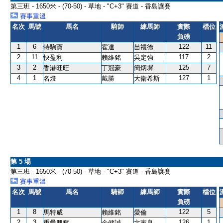
第三班 - 1650米 - (70-50) - 草地 - "C+3" 賽道 - 香島讓賽
賽事重溫
名次
馬號
馬名
騎師
練馬師
實際
檔位
負磅
1
6
122
11
特駒寶
霍達
苗禮德
2
11
117
2
快盈利
賴維銘
吳定強
3
2
125
7
香港旺旺
丁冠豪
簡炳墀
4
1
127
1
名燈
戴勝
大衛希斯
第 5 場
第三班 - 1650米 - (70-50) - 草地 - "C+3" 賽道 - 香島讓賽
賽事重溫
名次
馬號
馬名
騎師
練馬師
實際
檔位
負磅
1
8
122
5
馬特威
賴維銘
愛倫
2
3
126
1
重疊興奮
余健誠
文家良