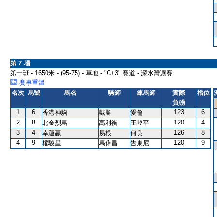
第 7 場
第一班 - 1650米 - (95-75) - 草地 - "C+3" 賽道 - 深水灣讓賽
賽事重溫
名次
馬號
馬名
騎師
練馬師
實際
檔位
負磅
1
6
123
6
香港神駒
戴勝
愛倫
2
8
120
4
北金烈馬
高利衡
王登平
3
4
126
8
幸運贏
易根
何良
4
9
120
9
權駿星
馬偉昌
告東尼