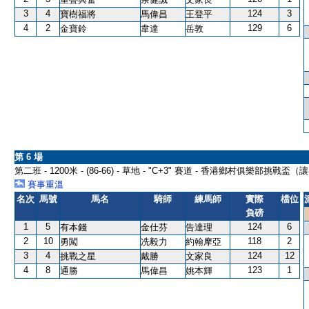
3
4
124
3
寶樹福將
馬偉昌
王登平
4
2
129
6
金寶鈴
韋達
岳敦
第 6 場
第二班 - 1200米 - (86-66) - 草地 - "C+3" 賽道 - 香港鄉村俱樂部挑戰盃（
賽事重溫
名次
馬號
馬名
騎師
練馬師
實際
檔位
負磅
1
5
124
6
有本錢
金仕芬
告達理
2
10
118
2
勇闖
冼毅力
約翰摩亞
3
4
124
12
挑戰之星
戴勝
文家良
4
8
123
1
通勝
馬偉昌
姚本輝