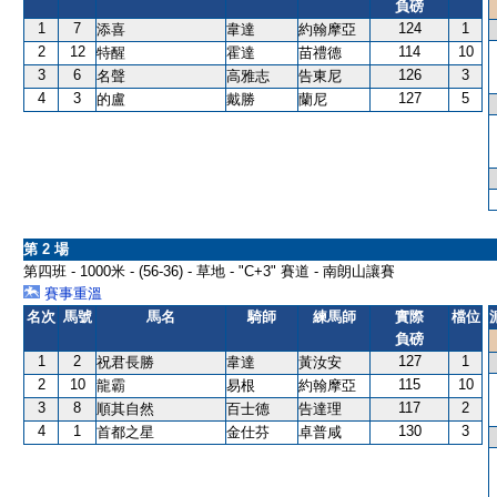
負磅
1
7
124
1
添喜
韋達
約翰摩亞
2
12
114
10
特醒
霍達
苗禮德
3
6
126
3
名聲
高雅志
告東尼
4
3
127
5
的盧
戴勝
蘭尼
第 2 場
第四班 - 1000米 - (56-36) - 草地 - "C+3" 賽道 - 南朗山讓賽
賽事重溫
名次
馬號
馬名
騎師
練馬師
實際
檔位
負磅
1
2
127
1
祝君長勝
韋達
黃汝安
2
10
115
10
龍霸
易根
約翰摩亞
3
8
117
2
順其自然
百士德
告達理
4
1
130
3
首都之星
金仕芬
卓普咸