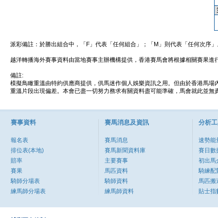
派彩備註：於勝出組合中，「F」代表「任何組合」；「M」則代表「任何次序」
越洋轉播海外賽事資料由當地賽事主辦機構提供，香港賽馬會將根據相關賽果進
備註:
模擬鳥瞰重溫由特約供應商提供，供馬迷作個人娛樂資訊之用。但由於香港馬場
重溫片段出現偏差。本會已盡一切努力務求有關資料盡可能準確，馬會就此並無責
賽事資料
賽馬消息及資訊
分析工
報名表
賽馬消息
速勢能
排位表(本地)
賽馬新聞資料庫
賽日數
賠率
主要賽事
初出馬
賽果
馬匹資料
騎練配
騎師分場表
騎師資料
馬匹搬
練馬師分場表
練馬師資料
貼士指