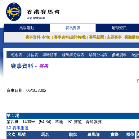
馬場活動
賽馬資訊
足球資訊
賽事資料(本地)
|
賽事資料(越洋轉播)
|
賽馬新聞
|
主要賽事
|
視聽播
報名表
排位表
即時賠率
練馬師分場表
騎師分場表
參考資料
統計
賽事日期: 06/10/2002
第 1 場
第四班 - 1400米 - (54-34) - 草地 - "B" 賽道 - 青島讓賽
賽事重溫
名次
馬號
馬名
騎師
練馬師
實際
檔位