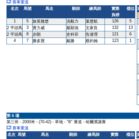
賽事重溫
名次
馬號
馬名
騎師
練馬師
實際
檔位
負磅
1
5
126
5
旅英翹楚
冼毅力
葉楚航
3
132
13
2 平頭馬
實力威
嚴顯強
文家良
8
121
6
2 平頭馬
步朗
史科菲
告達理
4
7
123
1
勝多寶
戴勝
蔡約翰
第 6 場
第三班 - 2000米 - (70-42) - 草地 - "B" 賽道 - 哈爾濱讓賽
賽事重溫
名次
馬號
馬名
騎師
練馬師
實際
檔位