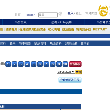
登入
/
登記
常見問題
首頁
English
馬會會員
慈善及社區貢獻
馬會知多
放區
|
國際賽馬
|
香港國際馬匹拍賣會
|
從化馬場
|
投注指南
|
賽馬知多些
|
RESTART
資料
賽果
賽事報告
騎練資料
馬匹資料
試閘結果
賽期表
沙田:
派彩