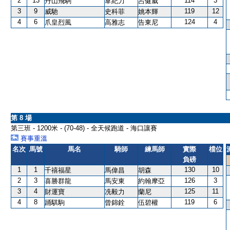
2
13
114
3
丹山飛駒
韋紀力
呂健威
3
9
119
12
威馳
史科菲
姚本輝
4
6
124
4
爪皇烈風
高雅志
告東尼
第 8 場
第三班 - 1200米 - (70-48) - 全天候跑道 - 海口讓賽
賽事重溫
名次
馬號
馬名
騎師
練馬師
實際
檔位
負磅
1
1
130
10
千禧福星
馬偉昌
胡森
2
3
126
3
喜勝群龍
馬安東
約翰摩亞
3
4
125
11
財運寶
冼毅力
蘭尼
4
8
119
6
踊騏駒
曾錦銓
伍碧權