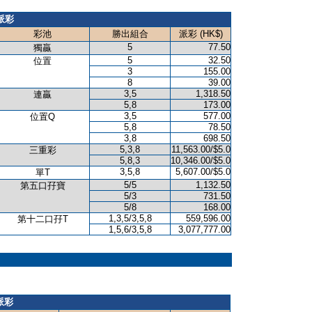
派彩
彩池
勝出組合
派彩 (HK$)
5
77.50
獨贏
5
32.50
位置
3
155.00
8
39.00
3,5
1,318.50
連贏
5,8
173.00
3,5
577.00
位置Q
5,8
78.50
3,8
698.50
5,3,8
11,563.00/$5.0
三重彩
5,8,3
10,346.00/$5.0
3,5,8
5,607.00/$5.0
單T
5/5
1,132.50
第五口孖寶
5/3
731.50
5/8
168.00
1,3,5/3,5,8
559,596.00
第十二口孖T
1,5,6/3,5,8
3,077,777.00
派彩