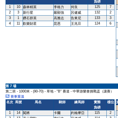
負磅
1
10
125
7
森林精英
李格力
何良
2
3
132
2
新行星
嚴顯強
呂健威
3
1
133
3
鑽石群英
高雅志
告東尼
4
11
124
6
歡樂財星
昆恩
王兆旦
第 7 場
第二班 - 1000米 - (90-70) - 草地 - "B" 賽道 - 中華游樂會挑戰盃（讓賽）
賽事重溫
名次
馬號
馬名
騎師
練馬師
實際
檔位
負磅
1
14
115
2
闖將
卡爾
約翰摩亞