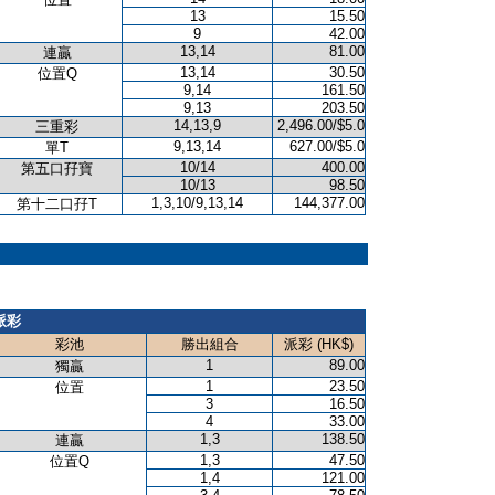
13
15.50
9
42.00
13,14
81.00
連贏
13,14
30.50
位置Q
9,14
161.50
9,13
203.50
14,13,9
2,496.00/$5.0
三重彩
9,13,14
627.00/$5.0
單T
10/14
400.00
第五口孖寶
10/13
98.50
1,3,10/9,13,14
144,377.00
第十二口孖T
派彩
彩池
勝出組合
派彩 (HK$)
1
89.00
獨贏
1
23.50
位置
3
16.50
4
33.00
1,3
138.50
連贏
1,3
47.50
位置Q
1,4
121.00