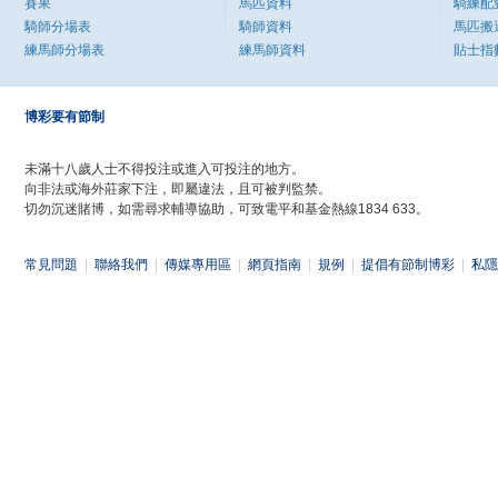
賽果
馬匹資料
騎練配
騎師分場表
騎師資料
馬匹搬
練馬師分場表
練馬師資料
貼士指
博彩要有節制
未滿十八歲人士不得投注或進入可投注的地方。
向非法或海外莊家下注，即屬違法，且可被判監禁。
切勿沉迷賭博，如需尋求輔導協助，可致電平和基金熱線1834 633。
常見問題
|
聯絡我們
|
傳媒專用區
|
網頁指南
|
規例
|
提倡有節制博彩
|
私隱