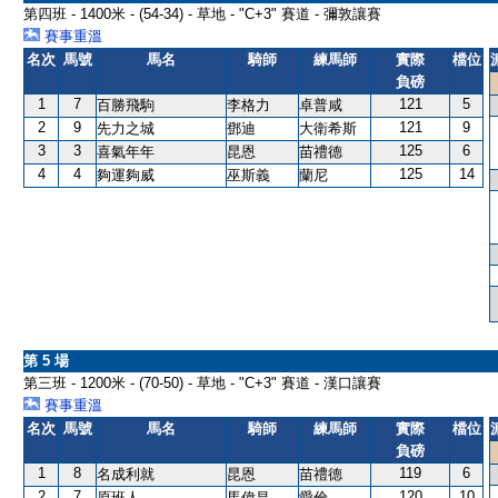
第四班 - 1400米 - (54-34) - 草地 - "C+3" 賽道 - 彌敦讓賽
賽事重溫
名次
馬號
馬名
騎師
練馬師
實際
檔位
負磅
1
7
121
5
百勝飛駒
李格力
卓普咸
2
9
121
9
先力之城
鄧迪
大衛希斯
3
3
125
6
喜氣年年
昆恩
苗禮德
4
4
125
14
夠運夠威
巫斯義
蘭尼
第 5 場
第三班 - 1200米 - (70-50) - 草地 - "C+3" 賽道 - 漢口讓賽
賽事重溫
名次
馬號
馬名
騎師
練馬師
實際
檔位
負磅
1
8
119
6
名成利就
昆恩
苗禮德
2
7
120
10
原班人
馬偉昌
愛倫