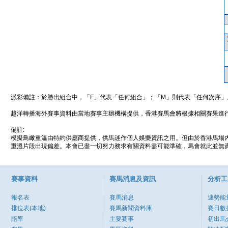
派彩備註：於勝出組合中，「F」代表「任何組合」；「M」則代表「任何次序」
越洋轉播海外賽事資料由當地賽事主辦機構提供，香港賽馬會將根據相關賽果進
備註:
模擬鳥瞰重溫由特約供應商提供，供馬迷作個人娛樂資訊之用。但由於香港馬場
重溫片段出現偏差。本會已盡一切努力務求有關資料盡可能準確，馬會就此並無責
賽事資料
賽馬消息及資訊
分析工
報名表
賽馬消息
速勢能
排位表(本地)
賽馬新聞資料庫
賽日數
賠率
主要賽事
初出馬