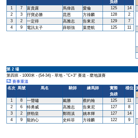
負磅
1
7
125
14
富貴露
馬偉昌
愛倫
2
3
128
2
孖寶必勝
昆恩
方祿麟
3
2
129
7
一定得
高雅志
告東尼
4
9
125
11
電訊太子
薛順強
葉楚航
第 2 場
第四班 - 1000米 - (54-34) - 草地 - "C+3" 賽道 - 麼地讓賽
賽事重溫
名次
馬號
馬名
騎師
練馬師
實際
檔位
負磅
1
8
125
11
一聲嘯
戴勝
蔡約翰
2
6
127
8
特勇威
高雅志
告東尼
3
2
127
14
拼勁皇
鄭雨滇
姚本輝
4
9
122
9
龍的心
史科菲
方祿麟