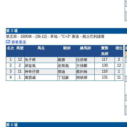
第 3 場
第五班 - 1600米 - (36-12) - 草地 - "C+3" 賽道 - 梳士巴利讓賽
賽事重溫
名次
馬號
馬名
騎師
練馬師
實際
檔位
負磅
1
12
117
2
魚子將
戴勝
伍碧權
2
2
130
12
犀旋風
巫斯義
方祿麟
3
11
118
1
神奇孖寶
鄧迪
蔡約翰
4
1
131
11
萬寶威
丁冠豪
簡炳墀
第 4 場