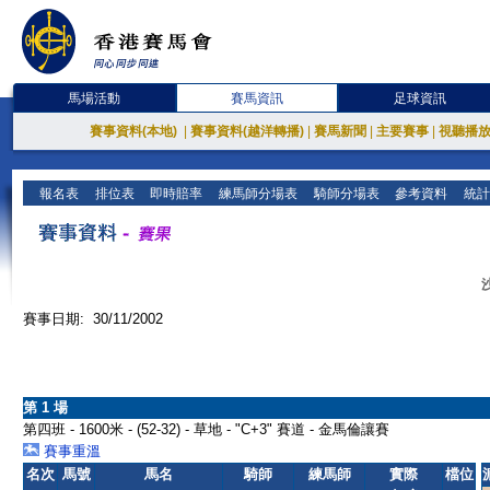
馬場活動
賽馬資訊
足球資訊
賽事資料(本地)
|
賽事資料(越洋轉播)
|
賽馬新聞
|
主要賽事
|
視聽播
報名表
排位表
即時賠率
練馬師分場表
騎師分場表
參考資料
統計
賽事日期: 30/11/2002
第 1 場
第四班 - 1600米 - (52-32) - 草地 - "C+3" 賽道 - 金馬倫讓賽
賽事重溫
名次
馬號
馬名
騎師
練馬師
實際
檔位