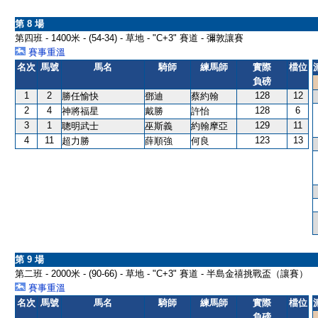
第 8 場
第四班 - 1400米 - (54-34) - 草地 - "C+3" 賽道 - 彌敦讓賽
賽事重溫
名次
馬號
馬名
騎師
練馬師
實際
檔位
負磅
1
2
128
12
勝任愉快
鄧迪
蔡約翰
2
4
128
6
神將福星
戴勝
許怡
3
1
129
11
聰明武士
巫斯義
約翰摩亞
4
11
123
13
超力勝
薛順強
何良
第 9 場
第二班 - 2000米 - (90-66) - 草地 - "C+3" 賽道 - 半島金禧挑戰盃（讓賽）
賽事重溫
名次
馬號
馬名
騎師
練馬師
實際
檔位
負磅