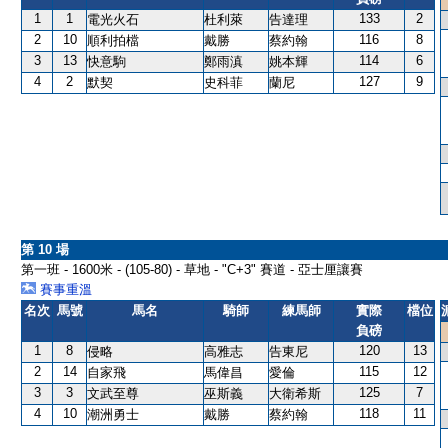
1
1
133
2
電光火石
杜利萊
告達理
2
10
116
8
順利拍檔
戴勝
蔡約翰
3
13
114
6
快意駒
鄭雨滇
姚本輝
4
2
127
9
默契
史科菲
蘭尼
第 10 場
第一班 - 1600米 - (105-80) - 草地 - "C+3" 賽道 - 亞士厘讓賽
賽事重溫
名次
馬號
馬名
騎師
練馬師
實際
檔位
負磅
1
8
120
13
侵略
高雅志
告東尼
2
14
115
12
自家飛
馬偉昌
愛倫
3
3
125
7
文武至尊
巫斯義
大衛希斯
4
10
118
11
潮洲勇士
戴勝
蔡約翰