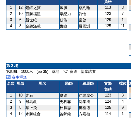
負磅
1
12
113
3
鐘錶之寶
戴勝
蔡約翰
2
10
123
7
百勝福星
韋紀力
許怡
3
6
129
1
新世紀
靳能
岳敦
4
8
125
11
金碧滿載
鄧迪
羅國洲
第 2 場
第四班 - 1000米 - (55-35) - 草地 - "C" 賽道 - 堅拿讓賽
賽事重溫
名次
馬號
馬名
騎師
練馬師
實際
檔位
負磅
1
10
123
3
走石
韋達
約翰摩亞
2
9
124
4
飛馬贏
史科菲
沈集成
3
8
125
9
草上飛
杜鵬志
苗禮德
4
12
114
1
永勝組合
曾錦銓
方嘉柏