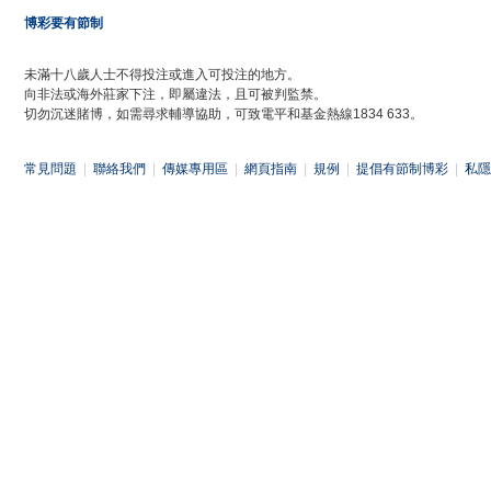
博彩要有節制
未滿十八歲人士不得投注或進入可投注的地方。
向非法或海外莊家下注，即屬違法，且可被判監禁。
切勿沉迷賭博，如需尋求輔導協助，可致電平和基金熱線1834 633。
常見問題
|
聯絡我們
|
傳媒專用區
|
網頁指南
|
規例
|
提倡有節制博彩
|
私隱