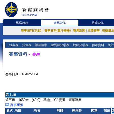
馬場活動
賽馬資訊
足球資訊
賽事資料(本地)
|
賽事資料(越洋轉播)
|
賽馬新聞
|
主要賽事
|
視聽播
報名表
排位表
即時賠率
練馬師分場表
騎師分場表
參考資料
統計
賽事日期: 18/02/2004
第 1 場
第五班 - 1650米 - (40-0) - 草地 - "C" 賽道 - 耀華讓賽
賽事重溫
名次
馬號
馬名
騎師
練馬師
實際
檔位