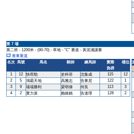
第 7 場
第二班 - 1200米 - (90-70) - 草地 - "C" 賽道 - 黃泥涌讓賽
賽事重溫
名次
馬號
馬名
騎師
練馬師
實際
檔位
負磅
1
12
115
12
快而勁
史科菲
沈集成
2
5
122
1
鴻霸天地
高雅志
告東尼
3
9
113
3
場場勝利
梁明偉
何良
4
2
128
2
實力派
賴維銘
告達理