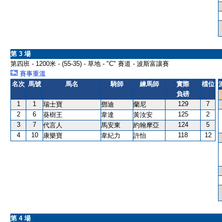
第 3 場
第四班 - 1200米 - (55-35) - 草地 - "C" 賽道 - 波斯富讓賽
賽事重溫
名次
馬號
馬名
騎師
練馬師
實際
檔位
負磅
1
1
129
7
瑞士寶
鄧迪
蘭尼
2
6
125
2
葵樹王
韋達
黃汝安
3
7
124
5
代言人
馬安東
約翰摩亞
4
10
118
12
康樂寶
韋紀力
許怡
第 4 場