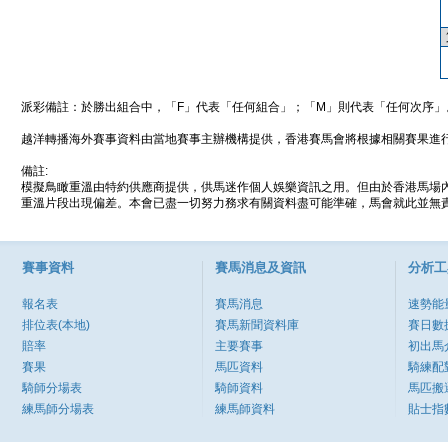
派彩備註：於勝出組合中，「F」代表「任何組合」；「M」則代表「任何次序」
越洋轉播海外賽事資料由當地賽事主辦機構提供，香港賽馬會將根據相關賽果進
備註:
模擬鳥瞰重溫由特約供應商提供，供馬迷作個人娛樂資訊之用。但由於香港馬場
重溫片段出現偏差。本會已盡一切努力務求有關資料盡可能準確，馬會就此並無責
賽事資料
賽馬消息及資訊
分析工
報名表
賽馬消息
速勢能
排位表(本地)
賽馬新聞資料庫
賽日數
賠率
主要賽事
初出馬
賽果
馬匹資料
騎練配
騎師分場表
騎師資料
馬匹搬
練馬師分場表
練馬師資料
貼士指