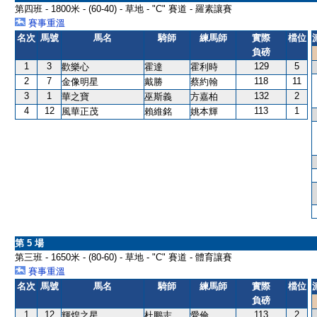
第四班 - 1800米 - (60-40) - 草地 - "C" 賽道 - 羅素讓賽
賽事重溫
名次
馬號
馬名
騎師
練馬師
實際
檔位
負磅
1
3
129
5
歡樂心
霍達
霍利時
2
7
118
11
金像明星
戴勝
蔡約翰
3
1
132
2
華之寶
巫斯義
方嘉柏
4
12
113
1
風華正茂
賴維銘
姚本輝
第 5 場
第三班 - 1650米 - (80-60) - 草地 - "C" 賽道 - 體育讓賽
賽事重溫
名次
馬號
馬名
騎師
練馬師
實際
檔位
負磅
1
12
113
2
輝煌之星
杜鵬志
愛倫