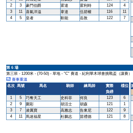
2
3
124
4
豪門伯爵
霍達
霍利時
3
11
116
11
喜氣洋溢
韋達
伍碧權
4
5
122
7
皇者
靳能
岳敦
第 6 場
第三班 - 1200米 - (70-50) - 草地 - "C" 賽道 - 紀利華木球會挑戰盃（讓賽）
賽事重溫
名次
馬號
馬名
騎師
練馬師
實際
檔位
負磅
1
5
123
6
巧奪天工
史科菲
何良
2
9
121
1
圍彩
胡活士
胡森
3
7
122
9
凌厲寶
高雅志
告東尼
4
11
121
8
馬迷福星
杜鵬志
苗禮德