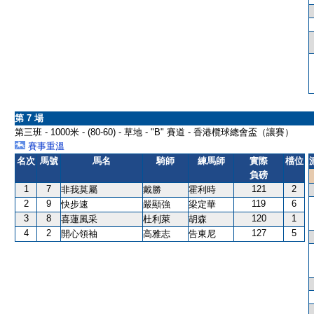
第 7 場
第三班 - 1000米 - (80-60) - 草地 - "B" 賽道 - 香港欖球總會盃（讓賽）
賽事重溫
名次
馬號
馬名
騎師
練馬師
實際
檔位
負磅
1
7
121
2
非我莫屬
戴勝
霍利時
2
9
119
6
快步速
嚴顯強
梁定華
3
8
120
1
喜蓮風采
杜利萊
胡森
4
2
127
5
開心領袖
高雅志
告東尼