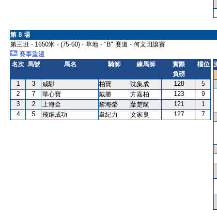
第 8 場
第三班 - 1650米 - (75-60) - 草地 - "B" 賽道 - 何文田讓賽
賽事重溫
名次
馬號
馬名
騎師
練馬師
實際
檔位
負磅
1
3
128
5
威騏
柏寶
沈集成
2
7
123
9
華心寶
戴勝
方嘉柏
3
2
121
1
上海金
黎海榮
葉楚航
4
5
127
7
飛躍成功
韋紀力
文家良