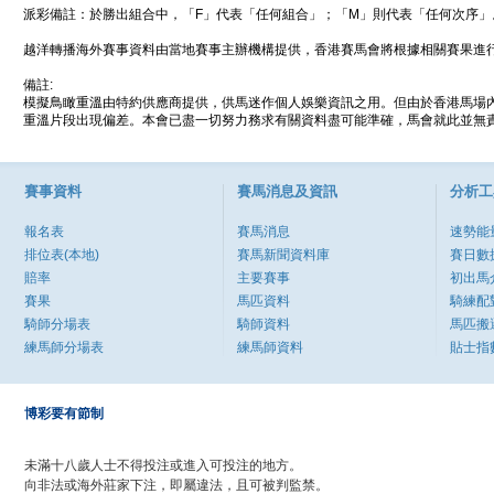
派彩備註：於勝出組合中，「F」代表「任何組合」；「M」則代表「任何次序」
越洋轉播海外賽事資料由當地賽事主辦機構提供，香港賽馬會將根據相關賽果進
備註:
模擬鳥瞰重溫由特約供應商提供，供馬迷作個人娛樂資訊之用。但由於香港馬場
重溫片段出現偏差。本會已盡一切努力務求有關資料盡可能準確，馬會就此並無責
賽事資料
賽馬消息及資訊
分析工
報名表
賽馬消息
速勢能
排位表(本地)
賽馬新聞資料庫
賽日數
賠率
主要賽事
初出馬
賽果
馬匹資料
騎練配
騎師分場表
騎師資料
馬匹搬
練馬師分場表
練馬師資料
貼士指
博彩要有節制
未滿十八歲人士不得投注或進入可投注的地方。
向非法或海外莊家下注，即屬違法，且可被判監禁。