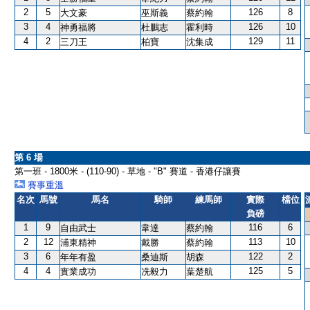
2
5
126
8
大文豪
巫斯義
蔡約翰
3
4
126
10
神勇福將
杜鵬志
霍利時
4
2
129
11
三刀王
柏寶
沈集成
第 6 場
第一班 - 1800米 - (110-90) - 草地 - "B" 賽道 - 香港仔讓賽
賽事重溫
名次
馬號
馬名
騎師
練馬師
實際
檔位
負磅
1
9
116
6
自由武士
韋達
蔡約翰
2
12
113
10
浦東精神
戴勝
蔡約翰
3
6
122
2
年年有盈
桑迪斯
胡森
4
4
125
5
實業成功
冼毅力
葉楚航