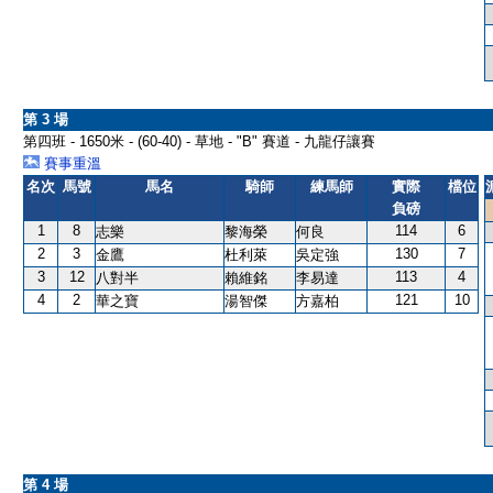
第 3 場
第四班 - 1650米 - (60-40) - 草地 - "B" 賽道 - 九龍仔讓賽
賽事重溫
名次
馬號
馬名
騎師
練馬師
實際
檔位
負磅
1
8
114
6
志樂
黎海榮
何良
2
3
130
7
金鷹
杜利萊
吳定強
3
12
113
4
八對半
賴維銘
李易達
4
2
121
10
華之寶
湯智傑
方嘉柏
第 4 場