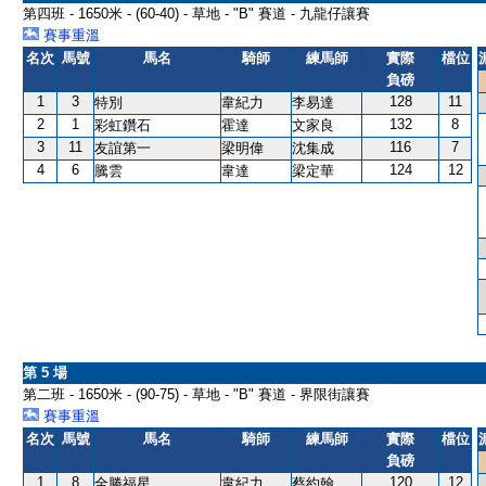
第四班 - 1650米 - (60-40) - 草地 - "B" 賽道 - 九龍仔讓賽
賽事重溫
名次
馬號
馬名
騎師
練馬師
實際
檔位
負磅
1
3
128
11
特別
韋紀力
李易達
2
1
132
8
彩虹鑽石
霍達
文家良
3
11
116
7
友誼第一
梁明偉
沈集成
4
6
124
12
騰雲
韋達
梁定華
第 5 場
第二班 - 1650米 - (90-75) - 草地 - "B" 賽道 - 界限街讓賽
賽事重溫
名次
馬號
馬名
騎師
練馬師
實際
檔位
負磅
1
8
120
12
全勝福星
韋紀力
蔡約翰