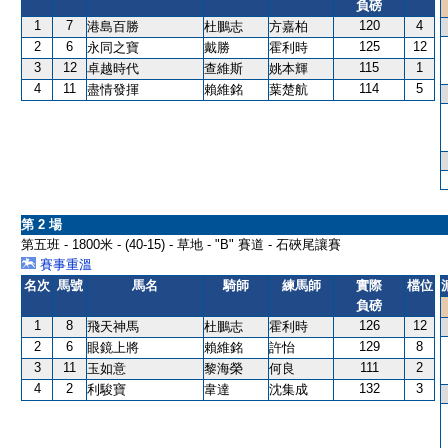
負磅
1
7
120
4
港島百勝
杜鵬志
方嘉柏
2
6
125
12
永同之寶
戴勝
霍利時
3
12
115
1
卓越時代
查維斯
姚本輝
4
11
114
5
盡情發揮
賴維銘
葉楚航
第 2 場
第五班 - 1800米 - (40-15) - 草地 - "B" 賽道 - 石硤尾讓賽
賽事重溫
名次
馬號
馬名
騎師
練馬師
實際
檔位
負磅
1
8
126
12
飛天神馬
杜鵬志
霍利時
2
6
129
8
眼鏡上將
賴維銘
許怡
3
11
111
2
玉如意
黎海榮
何良
4
2
132
3
利駿寶
韋達
沈集成