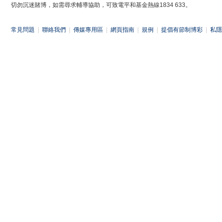
切勿沉迷賭博，如需尋求輔導協助，可致電平和基金熱線1834 633。
常見問題
|
聯絡我們
|
傳媒專用區
|
網頁指南
|
規例
|
提倡有節制博彩
|
私隱