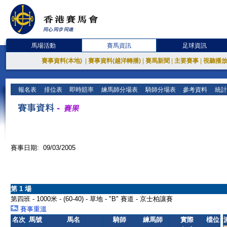
馬場活動
賽馬資訊
足球資訊
賽事資料(本地)
|
賽事資料(越洋轉播)
|
賽馬新聞
|
主要賽事
|
視聽播
報名表
排位表
即時賠率
練馬師分場表
騎師分場表
參考資料
統計
賽事日期: 09/03/2005
第 1 場
第四班 - 1000米 - (60-40) - 草地 - "B" 賽道 - 京士柏讓賽
賽事重溫
名次
馬號
馬名
騎師
練馬師
實際
檔位