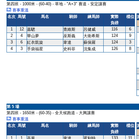
第四班 - 1000米 - (60-40) - 草地 - "A+3" 賽道 - 安定讓賽
賽事重溫
名次
馬號
馬名
騎師
練馬師
實際
檔位
負磅
1
12
116
6
嘉驄
查維斯
呂健威
2
4
124
9
華山夢
巫斯義
大衛希斯
3
6
124
3
紅衣凱旋
韋達
蘇保羅
4
3
126
8
手袋福星
史科菲
沈集成
第 5 場
第四班 - 1650米 - (60-35) - 全天候跑道 - 大興讓賽
賽事重溫
名次
馬號
馬名
騎師
練馬師
實際
檔位
負磅
1
1
133
11
高風
韋達
霍利時