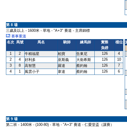
第 8 場
三歲及以上 - 1600米 - 草地 - "A+3" 賽道 - 主席錦標
賽事重溫
名次
馬號
馬名
騎師
練馬師
實際
檔位
負磅
1
2
126
4
牛精福星
柏寶
告東尼
2
4
126
10
好利多
巫斯義
大衛希斯
3
8
126
7
高智慧
羅達
蔡約翰
4
1
126
6
風雲小子
韋達
蔡約翰
第 9 場
第二班 - 1400米 - (100-80) - 草地 - "A+3" 賽道 - 仁愛堂盃（讓賽）