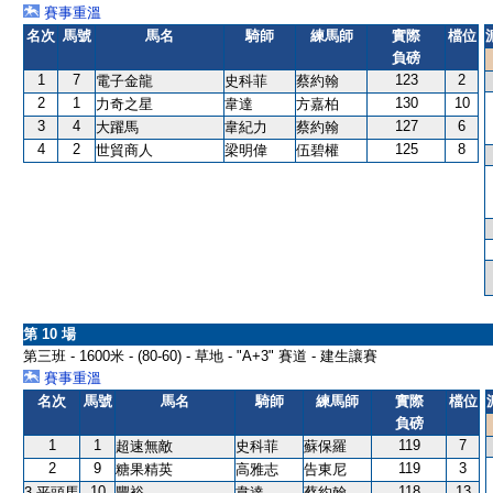
賽事重溫
名次
馬號
馬名
騎師
練馬師
實際
檔位
負磅
1
7
123
2
電子金龍
史科菲
蔡約翰
2
1
130
10
力奇之星
韋達
方嘉柏
3
4
127
6
大躍馬
韋紀力
蔡約翰
4
2
125
8
世貿商人
梁明偉
伍碧權
第 10 場
第三班 - 1600米 - (80-60) - 草地 - "A+3" 賽道 - 建生讓賽
賽事重溫
名次
馬號
馬名
騎師
練馬師
實際
檔位
負磅
1
1
119
7
超速無敵
史科菲
蘇保羅
2
9
119
3
糖果精英
高雅志
告東尼
10
118
13
3 平頭馬
豐裕
韋達
蔡約翰