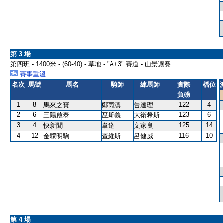
第 3 場
第四班 - 1400米 - (60-40) - 草地 - "A+3" 賽道 - 山景讓賽
賽事重溫
名次
馬號
馬名
騎師
練馬師
實際
檔位
負磅
1
8
122
4
馬來之寶
鄭雨滇
告達理
2
6
123
6
三陽啟泰
巫斯義
大衛希斯
3
4
125
14
快新聞
韋達
文家良
4
12
116
10
金驥明駒
查維斯
呂健威
第 4 場