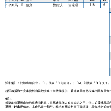
11
118
6
3 平頭馬
信寶
鄭雨滇
告達理
派彩備註：於勝出組合中，「F」代表「任何組合」；「M」則代表「任何次序」
越洋轉播海外賽事資料由當地賽事主辦機構提供，香港賽馬會將根據相關賽果進
備註:
模擬鳥瞰重溫由特約供應商提供，供馬迷作個人娛樂資訊之用。但由於香港馬場
重溫片段出現偏差。本會已盡一切努力務求有關資料盡可能準確，馬會就此並無責