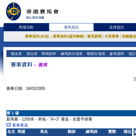
馬場活動
賽馬資訊
足球資訊
賽事資料(本地)
|
賽事資料(越洋轉播)
|
賽馬新聞
|
主要賽事
|
視聽播
報名表
排位表
即時賠率
練馬師分場表
騎師分場表
參考資料
統計
賽事日期: 19/03/2005
第 1 場
新馬賽 - 1200米 - 草地 - "A+3" 賽道 - 友愛平磅賽
賽事重溫
名次
馬號
馬名
騎師
練馬師
實際
檔位