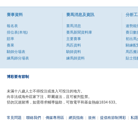
賽事資料
賽馬消息及資訊
分析工
報名表
賽馬消息
速勢能
排位表(本地)
賽馬新聞資料庫
賽日數
賠率
主要賽事
初出馬
賽果
馬匹資料
騎練配
騎師分場表
騎師資料
馬匹搬
練馬師分場表
練馬師資料
貼士指
博彩要有節制
未滿十八歲人士不得投注或進入可投注的地方。
向非法或海外莊家下注，即屬違法，且可被判監禁。
切勿沉迷賭博，如需尋求輔導協助，可致電平和基金熱線1834 633。
常見問題
|
聯絡我們
|
傳媒專用區
|
網頁指南
|
規例
|
提倡有節制博彩
|
私隱