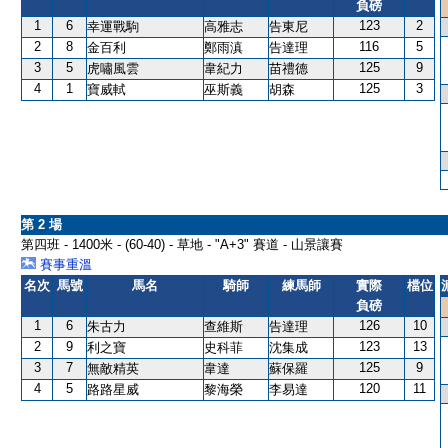
負磅
1
6
123
2
幸運戰駒
高雅志
告東尼
2
8
116
5
金百利
鄭雨滇
告達理
3
5
125
9
虎嘯風雲
韋紀力
苗禮德
4
1
125
3
寶威軾
巫斯義
胡森
第 2 場
第四班 - 1400米 - (60-40) - 草地 - "A+3" 賽道 - 山景讓賽
賽事重溫
名次
馬號
馬名
騎師
練馬師
實際
檔位
負磅
1
6
126
10
朱古力
查維斯
告達理
2
9
123
13
利之寶
史科菲
沈集成
3
7
125
9
無敵精英
韋達
蘇保羅
4
5
120
11
路路星威
黎海榮
李易達