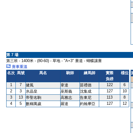
第 7 場
第三班 - 1400米 - (80-60) - 草地 - "A+3" 賽道 - 蝴蝶讓賽
賽事重溫
名次
馬號
馬名
騎師
練馬師
實際
檔位
負磅
1
7
122
6
健風
韋達
苗禮德
2
3
127
10
水晶皇
巫斯義
沈集成
3
13
113
8
帝聖名駒
高雅志
告東尼
4
5
127
12
數糊萬歲
羅達
約翰摩亞