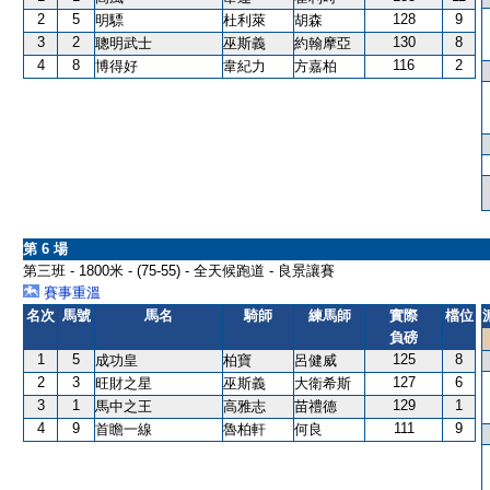
2
5
128
9
明驃
杜利萊
胡森
3
2
130
8
聰明武士
巫斯義
約翰摩亞
4
8
116
2
博得好
韋紀力
方嘉柏
第 6 場
第三班 - 1800米 - (75-55) - 全天候跑道 - 良景讓賽
賽事重溫
名次
馬號
馬名
騎師
練馬師
實際
檔位
負磅
1
5
125
8
成功皇
柏寶
呂健威
2
3
127
6
旺財之星
巫斯義
大衛希斯
3
1
129
1
馬中之王
高雅志
苗禮德
4
9
111
9
首瞻一線
魯柏軒
何良