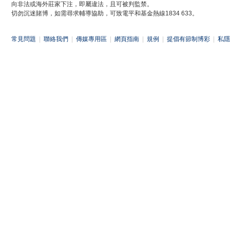
向非法或海外莊家下注，即屬違法，且可被判監禁。
切勿沉迷賭博，如需尋求輔導協助，可致電平和基金熱線1834 633。
常見問題
|
聯絡我們
|
傳媒專用區
|
網頁指南
|
規例
|
提倡有節制博彩
|
私隱