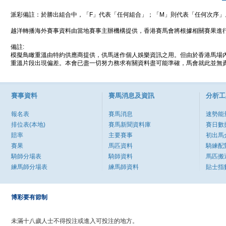
派彩備註：於勝出組合中，「F」代表「任何組合」；「M」則代表「任何次序」
越洋轉播海外賽事資料由當地賽事主辦機構提供，香港賽馬會將根據相關賽果進
備註:
模擬鳥瞰重溫由特約供應商提供，供馬迷作個人娛樂資訊之用。但由於香港馬場
重溫片段出現偏差。本會已盡一切努力務求有關資料盡可能準確，馬會就此並無責
賽事資料
賽馬消息及資訊
分析工
報名表
賽馬消息
速勢能
排位表(本地)
賽馬新聞資料庫
賽日數
賠率
主要賽事
初出馬
賽果
馬匹資料
騎練配
騎師分場表
騎師資料
馬匹搬
練馬師分場表
練馬師資料
貼士指
博彩要有節制
未滿十八歲人士不得投注或進入可投注的地方。