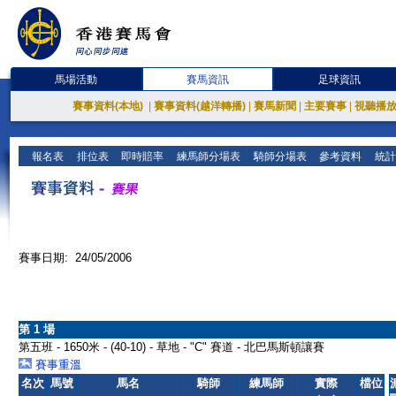
馬場活動
賽馬資訊
足球資訊
賽事資料(本地)
|
賽事資料(越洋轉播)
|
賽馬新聞
|
主要賽事
|
視聽播
報名表
排位表
即時賠率
練馬師分場表
騎師分場表
參考資料
統計
賽事日期: 24/05/2006
第 1 場
第五班 - 1650米 - (40-10) - 草地 - "C" 賽道 - 北巴馬斯頓讓賽
賽事重溫
名次
馬號
馬名
騎師
練馬師
實際
檔位