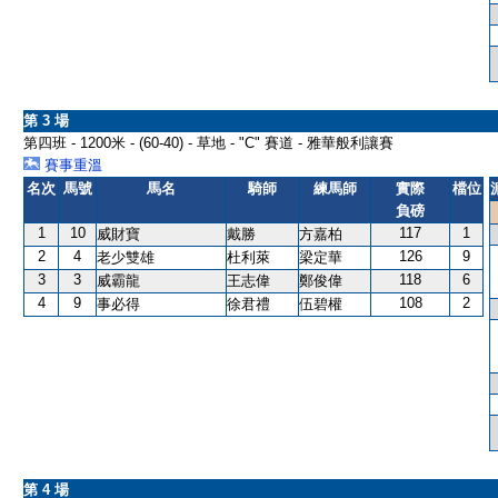
第 3 場
第四班 - 1200米 - (60-40) - 草地 - "C" 賽道 - 雅華般利讓賽
賽事重溫
名次
馬號
馬名
騎師
練馬師
實際
檔位
負磅
1
10
117
1
威財寶
戴勝
方嘉柏
2
4
126
9
老少雙雄
杜利萊
梁定華
3
3
118
6
威霸龍
王志偉
鄭俊偉
4
9
108
2
事必得
徐君禮
伍碧權
第 4 場