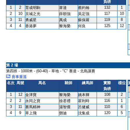
負磅
1
2
132
1
育成明駒
韋達
蔡約翰
2
10
117
10
京城之光
薛順強
吳定強
3
11
119
8
勇威星
萬成
蘇保羅
4
4
125
12
香港夢
黎海榮
何良
第 2 場
第四班 - 1000米 - (60-40) - 草地 - "C" 賽道 - 北島讓賽
賽事重溫
名次
馬號
馬名
騎師
練馬師
實際
檔位
負磅
1
12
108
2
金津寶
黎海榮
姚本輝
2
2
116
1
永同之寶
徐君禮
霍利時
3
11
110
6
賽馬精神
湯智傑
呂健威
4
9
120
5
草上飛
鄧迪
沈集成