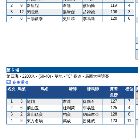
2
9
119
4
新里程
韋達
蔡約翰
3
12
106
3
閃電星
湯智傑
苗禮德
4
8
120
6
三陽啟泰
史科菲
李易達
第 6 場
第四班 - 2200米 - (60-40) - 草地 - "C" 賽道 - 馬西大學讓賽
賽事重溫
名次
馬號
馬名
騎師
練馬師
實際
檔位
負磅
1
3
127
7
龍翔
韋達
徐雨石
2
6
125
4
荊山玉
杜利萊
李易達
3
2
128
8
常山鎮寶
柏寶
約翰摩亞
4
8
123
11
東方名駒
萬成
呂健威