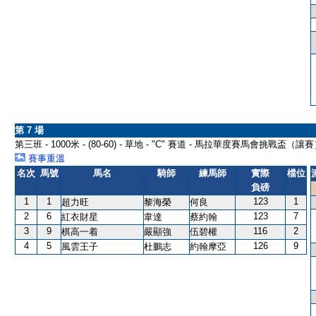
第 7 場
第三班 - 1000米 - (80-60) - 草地 - "C" 賽道 - 馬拉華度賽馬會挑戰盃（讓
賽事重溫
名次
馬號
馬名
騎師
練馬師
實際
檔位
負磅
1
1
123
1
超力旺
黎海榮
何良
2
6
123
7
紅衣財星
韋達
蔡約翰
3
9
116
2
棋高一着
嚴顯強
伍碧權
4
5
126
9
風雲王子
杜鵬志
約翰摩亞