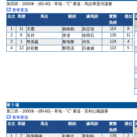
第四班 - 1650米 - (60-40) - 草地 - "C" 賽道 - 馬拉華度河讓賽
賽事重溫
名次
馬號
馬名
騎師
練馬師
實際
檔位
負磅
1
11
114
8
天鷹
賴維銘
吳定強
2
6
126
11
呈祥
韋達
徐雨石
3
1
124
4
尊係贏
黎海榮
何良
4
12
113
5
好彩數
鄭雨滇
呂健威
第 5 場
第三班 - 1000米 - (80-60) - 草地 - "C" 賽道 - 安利公園讓賽
賽事重溫
名次
馬號
馬名
騎師
練馬師
實際
檔位
負磅
1
2
129
2
喜飛勝將
杜鵬志
霍利時