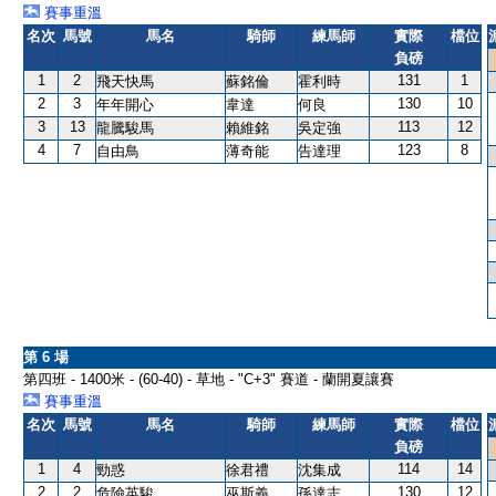
賽事重溫
名次
馬號
馬名
騎師
練馬師
實際
檔位
負磅
1
2
131
1
飛天快馬
蘇銘倫
霍利時
2
3
130
10
年年開心
韋達
何良
3
13
113
12
龍騰駿馬
賴維銘
吳定強
4
7
123
8
自由鳥
薄奇能
告達理
第 6 場
第四班 - 1400米 - (60-40) - 草地 - "C+3" 賽道 - 蘭開夏讓賽
賽事重溫
名次
馬號
馬名
騎師
練馬師
實際
檔位
負磅
1
4
114
14
勁惑
徐君禮
沈集成
2
2
130
12
危險英駿
巫斯義
孫達志