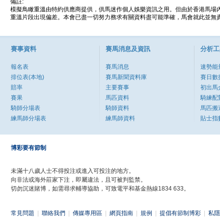
備註:
模擬鳥瞰重溫由特約供應商提供，供馬迷作個人娛樂資訊之用。但由於香港馬場
重溫片段出現偏差。本會已盡一切努力務求有關資料盡可能準確，馬會就此並無責
賽事資料
賽馬消息及資訊
分析工
報名表
賽馬消息
速勢能
排位表(本地)
賽馬新聞資料庫
賽日數
賠率
主要賽事
初出馬
賽果
馬匹資料
騎練配
騎師分場表
騎師資料
馬匹搬
練馬師分場表
練馬師資料
貼士指
博彩要有節制
未滿十八歲人士不得投注或進入可投注的地方。
向非法或海外莊家下注，即屬違法，且可被判監禁。
切勿沉迷賭博，如需尋求輔導協助，可致電平和基金熱線1834 633。
常見問題
|
聯絡我們
|
傳媒專用區
|
網頁指南
|
規例
|
提倡有節制博彩
|
私隱