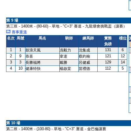
第 9 場
第三班 - 1400米 - (80-60) - 草地 - "C+3" 賽道 - 九龍塘會挑戰盃（讓賽）
賽事重溫
名次
馬號
馬名
騎師
練馬師
實際
檔位
負磅
1
1
131
6
鼓浪天風
冼毅力
沈集成
2
9
121
12
恭喜
韋達
蔡約翰
3
3
129
14
長勝福將
戴勝
呂健威
4
10
112
5
健康特快
楊啟棠
苗禮德
第 10 場
第二班 - 1400米 - (100-80) - 草地 - "C+3" 賽道 - 金巴倫讓賽