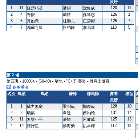
負磅
1
11
120
11
紅藍精英
潘頓
沈集成
2
4
126
1
野蠻
戴勝
孫達志
3
5
125
7
真如意
杜鵬志
伍碧權
4
7
118
5
鴻霸之星
魯柏軒
李易達
第 2 場
第四班 - 1000米 - (60-40) - 草地 - "C+3" 賽道 - 雅息士讓賽
賽事重溫
名次
馬號
馬名
騎師
練馬師
實際
檔位
負磅
1
1
128
10
威力無窮
梁明偉
鄭俊偉
2
2
131
14
瑞麒
韋達
蔡約翰
3
11
125
13
無雙小子
潘頓
呂健威
4
14
112
11
寶行星
黎海榮
姚本輝