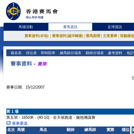
馬場活動
賽馬資訊
足球資訊
賽事資料(本地)
|
賽事資料(越洋轉播)
|
賽馬新聞
|
主要賽事
|
視聽播
報名表
排位表
即時賠率
練馬師分場表
騎師分場表
參考資料
統計
賽事日期: 15/12/2007
第 1 場
第五班 - 1650米 - (40-10) - 全天候跑道 - 施他佛讓賽
賽事重溫
名次
馬號
馬名
騎師
練馬師
實際
檔位