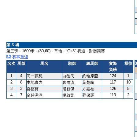
第 3 場
第三班 - 1600米 - (80-60) - 草地 - "C+3" 賽道 - 對衡讓賽
賽事重溫
名次
馬號
馬名
騎師
練馬師
實際
檔位
負磅
1
4
124
1
同一夢想
白德民
約翰摩亞
2
8
117
10
本地實力
鄭雨滇
葉楚航
3
3
126
5
喜德寶
湯智傑
方嘉柏
4
7
113
2
金碧滿湖
楊啟棠
蘇保羅