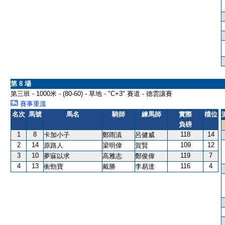
第 8 場
第三班 - 1000米 - (80-60) - 草地 - "C+3" 賽道 - 德雲讓賽
賽事重溫
名次
馬號
馬名
騎師
練馬師
實際
檔位
負磅
1
8
118
14
卡加小子
鄭雨滇
呂健威
2
14
109
12
原路人
梁明偉
賀賢
3
10
119
7
夢寐以求
高雅志
鄭俊偉
4
13
116
4
衝勁寶
戴勝
李易達