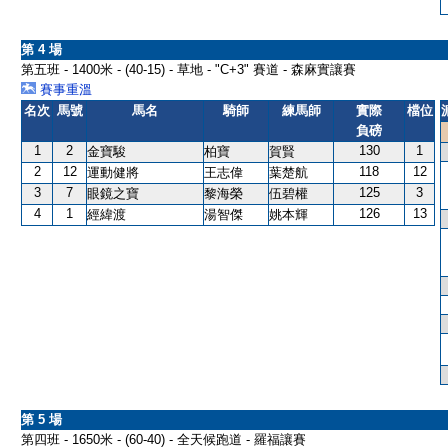
第 4 場
第五班 - 1400米 - (40-15) - 草地 - "C+3" 賽道 - 森麻實讓賽
賽事重溫
名次
馬號
馬名
騎師
練馬師
實際
檔位
負磅
1
2
130
1
金寶駿
柏寶
賀賢
2
12
118
12
運動健將
王志偉
葉楚航
3
7
125
3
眼鏡之寶
黎海榮
伍碧權
4
1
126
13
經緯渡
湯智傑
姚本輝
第 5 場
第四班 - 1650米 - (60-40) - 全天候跑道 - 羅福讓賽