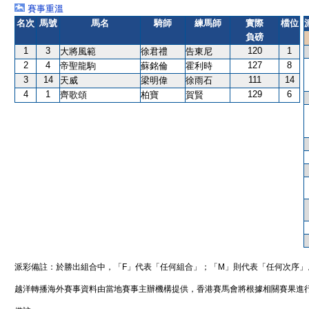
賽事重溫
名次
馬號
馬名
騎師
練馬師
實際
檔位
負磅
1
3
120
1
大將風範
徐君禮
告東尼
2
4
127
8
帝聖龍駒
蘇銘倫
霍利時
3
14
111
14
天威
梁明偉
徐雨石
4
1
129
6
齊歌頌
柏寶
賀賢
派彩備註：於勝出組合中，「F」代表「任何組合」；「M」則代表「任何次序」
越洋轉播海外賽事資料由當地賽事主辦機構提供，香港賽馬會將根據相關賽果進