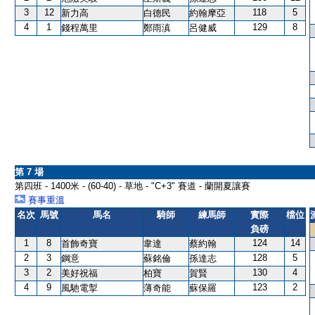
3
12
118
5
新力高
白德民
約翰摩亞
4
1
129
8
錢程萬里
鄭雨滇
呂健威
第 7 場
第四班 - 1400米 - (60-40) - 草地 - "C+3" 賽道 - 蘭開夏讓賽
賽事重溫
名次
馬號
馬名
騎師
練馬師
實際
檔位
負磅
1
8
124
14
首飾奇寶
韋達
蔡約翰
2
3
128
5
鋼意
蘇銘倫
孫達志
3
2
130
4
美好祝福
柏寶
賀賢
4
9
123
2
風馳電掣
薄奇能
蘇保羅