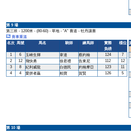
第 9 場
第三班 - 1200米 - (80-60) - 草地 - "A" 賽道 - 牡丹讓賽
賽事重溫
名次
馬號
馬名
騎師
練馬師
實際
檔位
負磅
1
6
124
7
玉峽生輝
韋達
蔡約翰
2
12
112
12
飛快勇
徐君禮
告東尼
3
8
123
11
紀利威龍
白德民
約翰摩亞
4
4
126
5
愛拼者贏
柏寶
賀賢
第 10 場