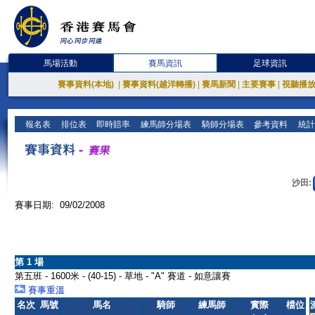
馬場活動
賽馬資訊
足球資訊
賽事資料(本地)
|
賽事資料(越洋轉播)
|
賽馬新聞
|
主要賽事
|
視聽播
報名表
排位表
即時賠率
練馬師分場表
騎師分場表
參考資料
統計
沙田:
賽事日期: 09/02/2008
第 1 場
第五班 - 1600米 - (40-15) - 草地 - "A" 賽道 - 如意讓賽
賽事重溫
名次
馬號
馬名
騎師
練馬師
實際
檔位