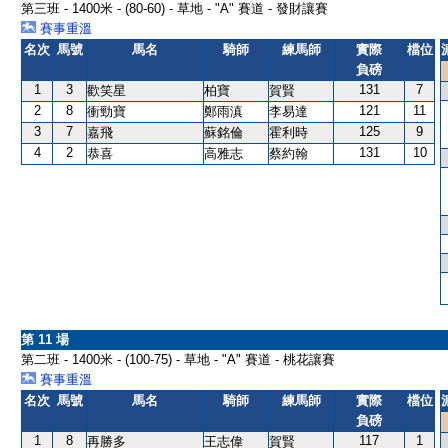
第三班 - 1400米 - (80-60) - 草地 - "A" 賽道 - 發財讓賽
賽事重溫
名次
馬號
馬名
騎師
練馬師
實際
檔位
負磅
1
3
131
7
歡笑星
柏寶
賀賢
2
8
121
11
衝勁寶
鄭雨滇
李易達
3
7
125
9
嘉飛
蘇銘倫
霍利時
4
2
131
10
恭喜
高雅志
蔡約翰
第 11 場
第二班 - 1400米 - (100-75) - 草地 - "A" 賽道 - 桃花讓賽
賽事重溫
名次
馬號
馬名
騎師
練馬師
實際
檔位
負磅
1
8
117
1
再勝多
王志偉
賀賢