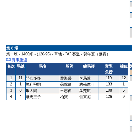
第 8 場
第一班 - 1400米 - (120-95) - 草地 - "A" 賽道 - 賀年盃（讓賽）
賽事重溫
名次
馬號
馬名
騎師
練馬師
實際
檔位
負磅
1
11
110
12
開心多多
黎海榮
李易達
2
1
133
1
勝利飛駒
蘇銘倫
約翰摩亞
3
8
108
5
銀太陽
王志偉
葉楚航
4
4
126
9
飛馬王子
柏寶
告東尼