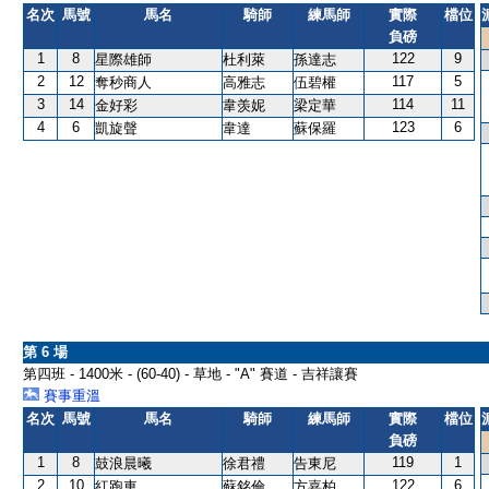
名次
馬號
馬名
騎師
練馬師
實際
檔位
負磅
1
8
122
9
星際雄師
杜利萊
孫達志
2
12
117
5
奪秒商人
高雅志
伍碧權
3
14
114
11
金好彩
韋羡妮
梁定華
4
6
123
6
凱旋聲
韋達
蘇保羅
第 6 場
第四班 - 1400米 - (60-40) - 草地 - "A" 賽道 - 吉祥讓賽
賽事重溫
名次
馬號
馬名
騎師
練馬師
實際
檔位
負磅
1
8
119
1
鼓浪晨曦
徐君禮
告東尼
2
10
122
6
紅跑車
蘇銘倫
方嘉柏