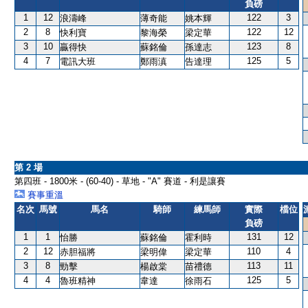
負磅
1
12
122
3
浪濤峰
薄奇能
姚本輝
2
8
122
12
快利寶
黎海榮
梁定華
3
10
123
8
贏得快
蘇銘倫
孫達志
4
7
125
5
電訊大班
鄭雨滇
告達理
第 2 場
第四班 - 1800米 - (60-40) - 草地 - "A" 賽道 - 利是讓賽
賽事重溫
名次
馬號
馬名
騎師
練馬師
實際
檔位
負磅
1
1
131
12
怡勝
蘇銘倫
霍利時
2
12
110
4
赤胆福將
梁明偉
梁定華
3
8
113
11
勁擊
楊啟棠
苗禮德
4
4
125
5
魯班精神
韋達
徐雨石