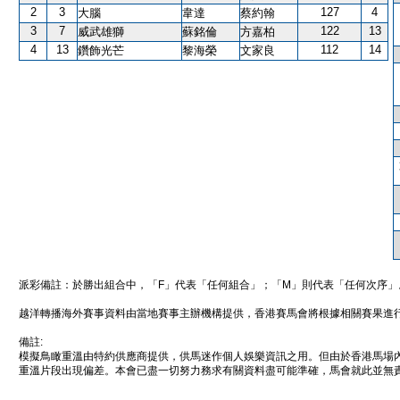
2
3
127
4
大腦
韋達
蔡約翰
3
7
122
13
威武雄獅
蘇銘倫
方嘉柏
4
13
112
14
鑽飾光芒
黎海榮
文家良
派彩備註：於勝出組合中，「F」代表「任何組合」；「M」則代表「任何次序」
越洋轉播海外賽事資料由當地賽事主辦機構提供，香港賽馬會將根據相關賽果進
備註:
模擬鳥瞰重溫由特約供應商提供，供馬迷作個人娛樂資訊之用。但由於香港馬場
重溫片段出現偏差。本會已盡一切努力務求有關資料盡可能準確，馬會就此並無責