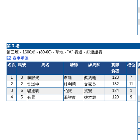
第 3 場
第三班 - 1600米 - (80-60) - 草地 - "A" 賽道 - 好運讓賽
賽事重溫
名次
馬號
馬名
騎師
練馬師
實際
檔位
負磅
1
8
123
7
勝眼光
韋達
蔡約翰
2
2
132
11
笑談中
杜利萊
文家良
3
6
124
1
駿達駒
柏寶
賀賢
4
5
120
9
有景
湯智傑
姚本輝