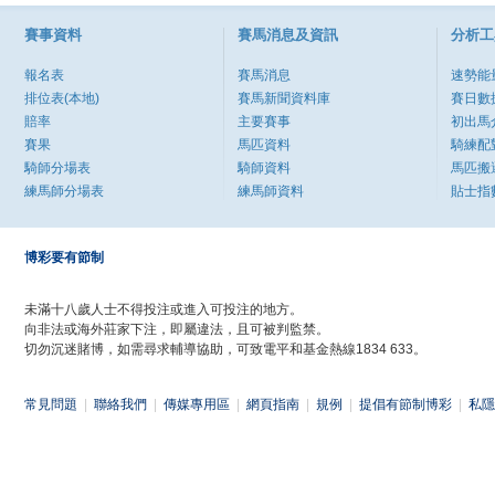
賽事資料
賽馬消息及資訊
分析工
報名表
賽馬消息
速勢能
排位表(本地)
賽馬新聞資料庫
賽日數
賠率
主要賽事
初出馬
賽果
馬匹資料
騎練配
騎師分場表
騎師資料
馬匹搬
練馬師分場表
練馬師資料
貼士指
博彩要有節制
未滿十八歲人士不得投注或進入可投注的地方。
向非法或海外莊家下注，即屬違法，且可被判監禁。
切勿沉迷賭博，如需尋求輔導協助，可致電平和基金熱線1834 633。
常見問題
|
聯絡我們
|
傳媒專用區
|
網頁指南
|
規例
|
提倡有節制博彩
|
私隱