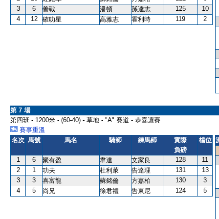
3
6
125
10
善戰
潘頓
孫達志
4
12
119
2
確叻星
高雅志
霍利時
第 7 場
第四班 - 1200米 - (60-40) - 草地 - "A" 賽道 - 恭喜讓賽
賽事重溫
名次
馬號
馬名
騎師
練馬師
實際
檔位
負磅
1
6
128
11
聚有盈
韋達
文家良
2
1
131
13
功夫
杜利萊
告達理
3
3
130
3
喜富龍
蘇銘倫
方嘉柏
4
5
124
5
尚兄
徐君禮
告東尼