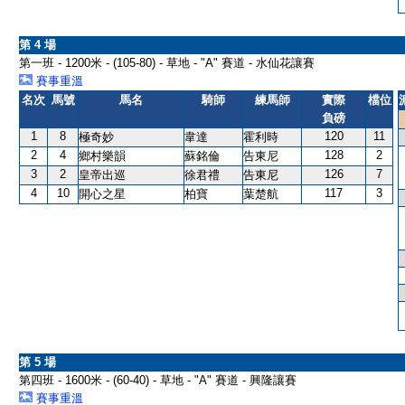
第 4 場
第一班 - 1200米 - (105-80) - 草地 - "A" 賽道 - 水仙花讓賽
賽事重溫
名次
馬號
馬名
騎師
練馬師
實際
檔位
負磅
1
8
120
11
極奇妙
韋達
霍利時
2
4
128
2
鄉村樂韻
蘇銘倫
告東尼
3
2
126
7
皇帝出巡
徐君禮
告東尼
4
10
117
3
開心之星
柏寶
葉楚航
第 5 場
第四班 - 1600米 - (60-40) - 草地 - "A" 賽道 - 興隆讓賽
賽事重溫