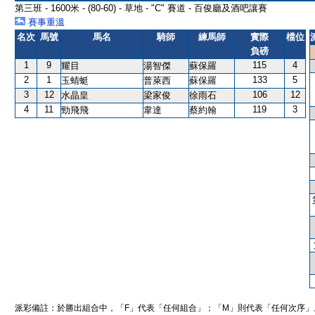
第三班 - 1600米 - (80-60) - 草地 - "C" 賽道 - 百俊廳及酒吧讓賽
賽事重溫
名次
馬號
馬名
騎師
練馬師
實際
檔位
負磅
1
9
115
4
耀目
湯智傑
蘇保羅
2
1
133
5
玉蜻蜓
普萊西
蘇保羅
3
12
106
12
水晶皇
梁家俊
徐雨石
4
11
119
3
勁飛飛
韋達
蔡約翰
派彩備註：於勝出組合中，「F」代表「任何組合」；「M」則代表「任何次序」