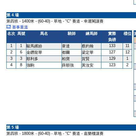
第 4 場
第四班 - 1400米 - (60-40) - 草地 - "C" 賽道 - 幸運閣讓賽
賽事重溫
名次
馬號
馬名
騎師
練馬師
實際
檔位
負磅
1
1
133
11
駿馬繽紛
韋達
蔡約翰
2
6
127
12
金鑽龍華
都爾
梁定華
3
3
129
1
順利多
柏寶
賀賢
4
8
123
2
強駒
薛順強
黃汝安
第 5 場
第四班 - 1800米 - (60-40) - 草地 - "C" 賽道 - 嘉樂樓讓賽