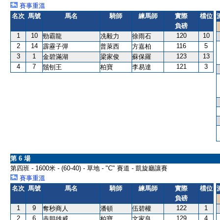
賽事重溫
名次
馬號
馬名
騎師
練馬師
實際
檔位
負磅
1
10
120
10
勁霸龍
冼毅力
徐雨石
2
14
116
5
霹靂子彈
普萊西
方嘉柏
3
1
123
13
金碧滿湖
梁家俊
蘇保羅
4
7
121
3
鬚刨王
柏寶
李易達
第 6 場
第四班 - 1600米 - (60-40) - 草地 - "C" 賽道 - 凱旋廳讓賽
賽事重溫
名次
馬號
馬名
騎師
練馬師
實際
檔位
負磅
1
9
122
1
奪秒商人
潘頓
伍碧權
2
6
129
4
赤胆雄威
柏寶
文家良