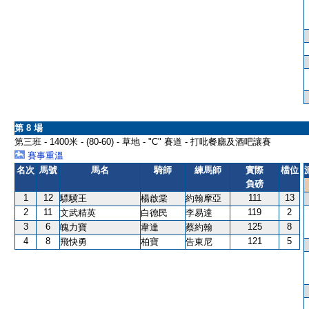
第 8 場
第三班 - 1400米 - (80-60) - 草地 - "C" 賽道 - 打吡餐廳及酒吧讓賽
賽事重溫
名次
馬號
馬名
騎師
練馬師
實際
檔位
負磅
1
12
111
13
驃驥王
楊啟棠
約翰摩亞
2
11
119
2
文武精英
白德民
李易達
3
6
125
8
魄力寶
韋達
蔡約翰
4
8
121
5
飛快勇
柏寶
告東尼