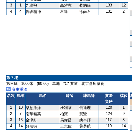
3
1
133
12
九龍飛
高雅志
蔡約翰
4
4
131
2
魯班精神
韋達
徐雨石
第 7 場
第三班 - 1000米 - (80-60) - 草地 - "C" 賽道 - 北京會所讓賽
賽事重溫
名次
馬號
馬名
騎師
練馬師
實際
檔位
負磅
1
10
120
1
樂意洋洋
杜利萊
告達理
2
7
124
9
南華精英
柏寶
賀賢
3
13
117
8
金津好
馬偉昌
姚本輝
4
14
110
14
好辣椒
王志偉
葉楚航