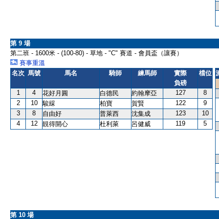
第 9 場
第二班 - 1600米 - (100-80) - 草地 - "C" 賽道 - 會員盃（讓賽）
賽事重溫
名次
馬號
馬名
騎師
練馬師
實際
檔位
負磅
1
4
127
8
花好月圓
白德民
約翰摩亞
2
10
122
9
駿綵
柏寶
賀賢
3
8
123
10
自由好
普萊西
沈集成
4
12
119
5
靚得開心
杜利萊
呂健威
第 10 場