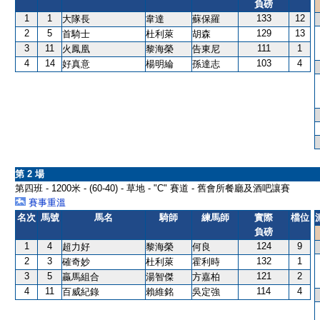
負磅
1
1
133
12
大隊長
韋達
蘇保羅
2
5
129
13
首騎士
杜利萊
胡森
3
11
111
1
火鳳凰
黎海榮
告東尼
4
14
103
4
好真意
楊明綸
孫達志
第 2 場
第四班 - 1200米 - (60-40) - 草地 - "C" 賽道 - 舊會所餐廳及酒吧讓賽
賽事重溫
名次
馬號
馬名
騎師
練馬師
實際
檔位
負磅
1
4
124
9
超力好
黎海榮
何良
2
3
132
1
確奇妙
杜利萊
霍利時
3
5
121
2
贏馬組合
湯智傑
方嘉柏
4
11
114
4
百威紀錄
賴維銘
吳定強