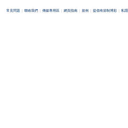
常見問題
|
聯絡我們
|
傳媒專用區
|
網頁指南
|
規例
|
提倡有節制博彩
|
私隱