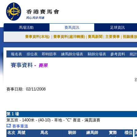
馬場活動
賽馬資訊
足球資訊
賽事資料(本地)
|
賽事資料(越洋轉播)
|
賽馬新聞
|
主要賽事
|
視聽播
報名表
排位表
即時賠率
練馬師分場表
騎師分場表
參考資料
統計
賽事日期: 02/11/2008
第 1 場
第五班 - 1400米 - (40-10) - 草地 - "C" 賽道 - 滿貫讓賽
賽事重溫
名次
馬號
馬名
騎師
練馬師
實際
檔位