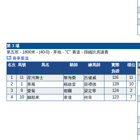
第 3 場
第五班 - 1800米 - (40-0) - 草地 - "C" 賽道 - 蹄鐵扒房讓賽
賽事重溫
名次
馬號
馬名
騎師
練馬師
實際
檔位
負磅
1
11
116
11
星河舞士
黎海榮
呂健威
2
1
128
10
善風
楊啟棠
苗禮德
3
9
124
2
愛菊
都爾
梁定華
4
10
123
7
錢順來
韋達
何良