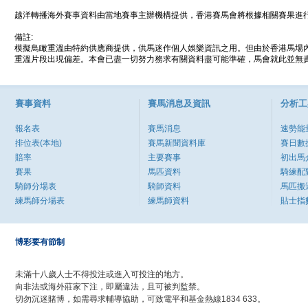
越洋轉播海外賽事資料由當地賽事主辦機構提供，香港賽馬會將根據相關賽果進
備註:
模擬鳥瞰重溫由特約供應商提供，供馬迷作個人娛樂資訊之用。但由於香港馬場
重溫片段出現偏差。本會已盡一切努力務求有關資料盡可能準確，馬會就此並無責
賽事資料
賽馬消息及資訊
分析工
報名表
賽馬消息
速勢能
排位表(本地)
賽馬新聞資料庫
賽日數
賠率
主要賽事
初出馬
賽果
馬匹資料
騎練配
騎師分場表
騎師資料
馬匹搬
練馬師分場表
練馬師資料
貼士指
博彩要有節制
未滿十八歲人士不得投注或進入可投注的地方。
向非法或海外莊家下注，即屬違法，且可被判監禁。
切勿沉迷賭博，如需尋求輔導協助，可致電平和基金熱線1834 633。