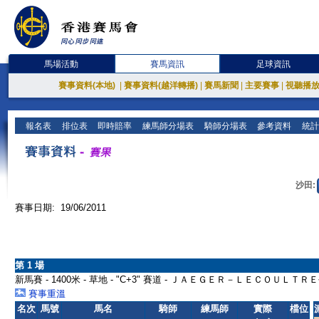
馬場活動
賽馬資訊
足球資訊
賽事資料(本地)
|
賽事資料(越洋轉播)
|
賽馬新聞
|
主要賽事
|
視聽播
報名表
排位表
即時賠率
練馬師分場表
騎師分場表
參考資料
統計
沙田:
賽事日期: 19/06/2011
第 1 場
新馬賽 - 1400米 - 草地 - "C+3" 賽道 - ＪＡＥＧＥＲ－ＬＥＣＯＵＬＴ
賽事重溫
名次
馬號
馬名
騎師
練馬師
實際
檔位