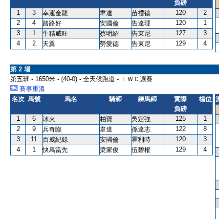
負磅
1
3
120
2
幸運金龍
韋達
苗禮德
2
4
120
1
路路好
安國倫
告達理
3
1
127
3
牛精威旺
蔡明紹
告東尼
4
2
129
4
天翼
勞愛德
告東尼
第 2 場
第五班 - 1650米 - (40-0) - 全天候跑道 - ＩＷＣ讓賽
賽事重溫
名次
馬號
馬名
騎師
練馬師
實際
檔位
負磅
1
6
125
1
冰火
柏寶
吳定強
2
9
122
8
兵奇臨
韋達
孫達志
3
11
120
3
百威紀錄
安國倫
霍利時
4
1
129
4
快馬當先
梁家俊
伍碧權