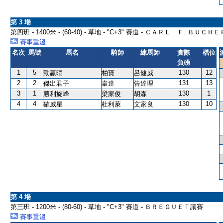
第 3 場
第四班 - 1400米 - (60-40) - 草地 - "C+3" 賽道 - ＣＡＲＬ Ｆ. ＢＵ
賽事重溫
名次
馬號
馬名
騎師
練馬師
實際
檔位
負磅
1
5
130
12
勁贏晒
柏寶
呂健威
2
2
131
13
傑出君子
韋達
告達理
3
1
130
1
勝利旋峰
梁家俊
胡森
4
4
130
10
確威星
杜利萊
文家良
第 4 場
第三班 - 1200米 - (80-60) - 草地 - "C+3" 賽道 - ＢＲＥＧＵＥＴ讓賽
賽事重溫