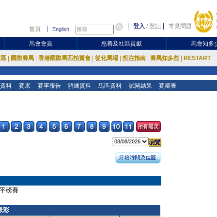
登入
/
登記
常見問題
首頁
English
馬會會員
慈善及社區貢獻
馬會知多
放區
|
國際賽馬
|
香港國際馬匹拍賣會
|
從化馬場
|
投注指南
|
賽馬知多些
|
RESTART
資料
賽果
賽事報告
騎練資料
馬匹資料
試閘結果
賽期表
ＲＥ平磅賽
派彩