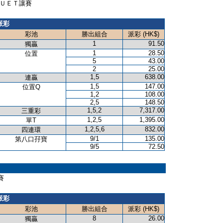
ＰＩＧＵＥＴ讓賽
派彩
彩池
勝出組合
派彩 (HK$)
1
91.50
獨贏
1
28.50
位置
5
43.00
2
25.00
1,5
638.00
連贏
1,5
147.00
位置Q
1,2
108.00
2,5
148.50
1,5,2
7,317.00
三重彩
1,2,5
1,395.00
單T
1,2,5,6
832.00
四連環
9/1
135.00
第八口孖寶
9/5
72.50
賽
派彩
彩池
勝出組合
派彩 (HK$)
8
26.00
獨贏