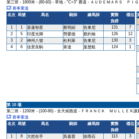
第三班 - 1800米 - (80-60) - 草地 - "C+3" 賽道 - ＡＵＤＥＭＡＲＳ 
賽事重溫
名次
馬號
馬名
騎師
練馬師
實際
檔位
負磅
1
1
131
7
喜蓮智星
蔡明紹
告東尼
2
5
126
12
印度光輝
勞愛德
蔡約翰
3
2
130
3
神州八號
杜利萊
告東尼
4
6
124
1
佳景良駒
韋達
葉楚航
第 10 場
第二班 - 1200米 - (100-80) - 全天候跑道 - ＦＲＡＮＣＫ ＭＵＬＬＥＲ讓
賽事重溫
名次
馬號
馬名
騎師
練馬師
實際
檔位
負磅
1
8
113
3
大把在手
吳嘉晉
徐雨石