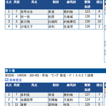
名次
馬號
馬名
騎師
練馬師
實際
檔位
負磅
1
7
123
8
皇帝法令
韋達
蔡約翰
2
4
130
9
按一按
柏寶
呂健威
3
3
130
10
新力飛
白德民
約翰摩亞
4
5
126
1
沙場王子
卓利
告達理
第 5 場
第四班 - 1400米 - (60-40) - 草地 - "C+3" 賽道 - ＰＩＡＧＥＴ讓賽
賽事重溫
名次
馬號
馬名
騎師
練馬師
實際
檔位
負磅
1
7
127
7
多利皇
韋達
蔡約翰
2
9
124
2
金鑛龍華
安國倫
方嘉柏
3
11
119
5
童夢
梁明偉
何良