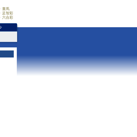
賽馬
足智彩
六合彩
少