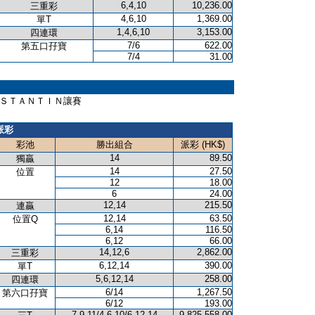
6,4,10
10,236.00
三重彩
4,6,10
1,369.00
單T
1,4,6,10
3,153.00
四連環
7/6
622.00
第五口孖寶
7/4
31.00
Ｎ ＣＯＮＳＴＡＮＴＩＮ讓賽
派彩
彩池
勝出組合
派彩 (HK$)
14
89.50
獨贏
14
27.50
位置
12
18.00
6
24.00
12,14
215.50
連贏
12,14
63.50
位置Q
6,14
116.50
6,12
66.00
14,12,6
2,862.00
三重彩
6,12,14
390.00
單T
5,6,12,14
258.00
四連環
6/14
1,267.50
第六口孖寶
6/12
193.00
7,9,11/4,6,10/6,12,14
9,825,558.00