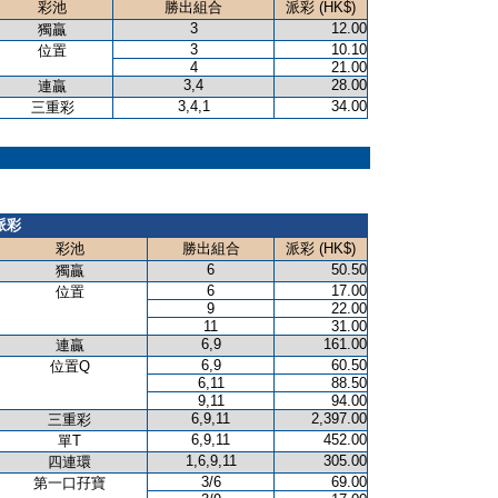
彩池
勝出組合
派彩 (HK$)
3
12.00
獨贏
3
10.10
位置
4
21.00
3,4
28.00
連贏
3,4,1
34.00
三重彩
派彩
彩池
勝出組合
派彩 (HK$)
6
50.50
獨贏
6
17.00
位置
9
22.00
11
31.00
6,9
161.00
連贏
6,9
60.50
位置Q
6,11
88.50
9,11
94.00
6,9,11
2,397.00
三重彩
6,9,11
452.00
單T
1,6,9,11
305.00
四連環
3/6
69.00
第一口孖寶