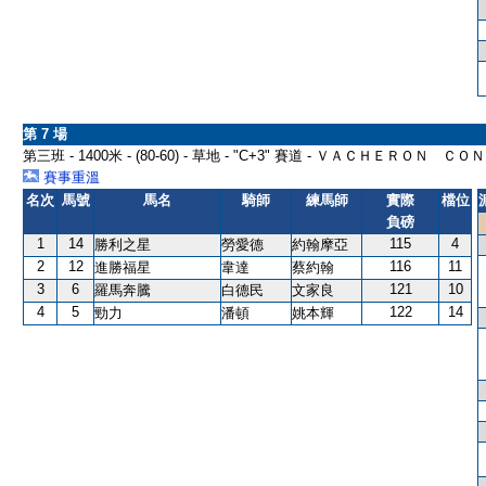
第 7 場
第三班 - 1400米 - (80-60) - 草地 - "C+3" 賽道 - ＶＡＣＨＥＲＯ
賽事重溫
名次
馬號
馬名
騎師
練馬師
實際
檔位
負磅
1
14
115
4
勝利之星
勞愛德
約翰摩亞
2
12
116
11
進勝福星
韋達
蔡約翰
3
6
121
10
羅馬奔騰
白德民
文家良
4
5
122
14
勁力
潘頓
姚本輝