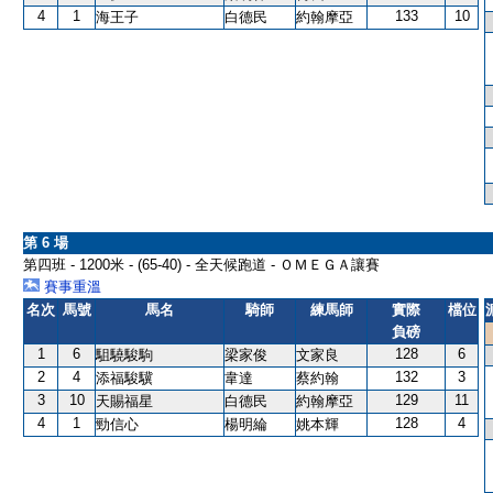
4
1
133
10
海王子
白德民
約翰摩亞
第 6 場
第四班 - 1200米 - (65-40) - 全天候跑道 - ＯＭＥＧＡ讓賽
賽事重溫
名次
馬號
馬名
騎師
練馬師
實際
檔位
負磅
1
6
128
6
駔驍駿駒
梁家俊
文家良
2
4
132
3
添福駿驥
韋達
蔡約翰
3
10
129
11
天賜福星
白德民
約翰摩亞
4
1
128
4
勁信心
楊明綸
姚本輝