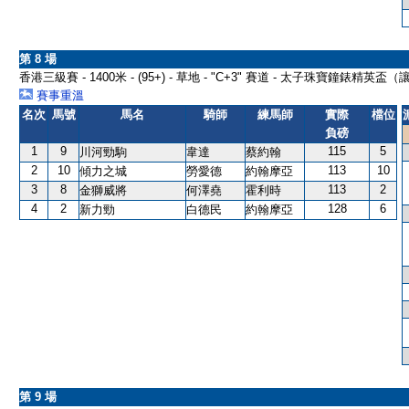
第 8 場
香港三級賽 - 1400米 - (95+) - 草地 - "C+3" 賽道 - 太子珠寶鐘錶精英盃
賽事重溫
名次
馬號
馬名
騎師
練馬師
實際
檔位
負磅
1
9
115
5
川河勁駒
韋達
蔡約翰
2
10
113
10
傾力之城
勞愛德
約翰摩亞
3
8
113
2
金獅威將
何澤堯
霍利時
4
2
128
6
新力勁
白德民
約翰摩亞
第 9 場