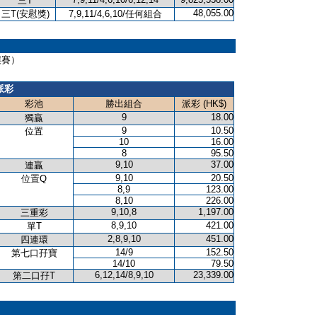
三T
48,055.00
三T(安慰獎)
7,9,11/4,6,10/任何組合
（讓賽）
派彩
彩池
勝出組合
派彩 (HK$)
9
18.00
獨贏
9
10.50
位置
10
16.00
8
95.50
9,10
37.00
連贏
9,10
20.50
位置Q
8,9
123.00
8,10
226.00
9,10,8
1,197.00
三重彩
8,9,10
421.00
單T
2,8,9,10
451.00
四連環
14/9
152.50
第七口孖寶
14/10
79.50
6,12,14/8,9,10
23,339.00
第二口孖T