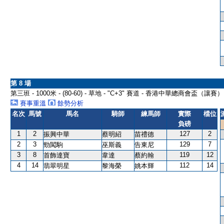
第 8 場
第三班 - 1000米 - (80-60) - 草地 - "C+3" 賽道 - 香港中華總商會盃（讓賽）
賽事重溫
餘勢分析
名次
馬號
馬名
騎師
練馬師
實際
檔位
負磅
1
2
127
2
振興中華
蔡明紹
苗禮德
2
3
129
7
勁闖駒
巫斯義
告東尼
3
8
119
12
首飾達寶
韋達
蔡約翰
4
14
112
14
翡翠明星
黎海榮
姚本輝