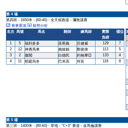
第 4 場
第四班 - 1650米 - (60-40) - 全天候跑道 - 彌敦讓賽
賽事重溫
餘勢分析
名次
馬號
馬名
騎師
練馬師
實際
檔位
負磅
1
5
129
7
福到多多
巫斯義
呂健威
2
12
113
5
神勇馬車
賴維銘
鄭俊偉
3
2
133
4
傲闖
白德民
約翰摩亞
4
11
118
8
稻庭烏冬
巴米高
何良
第 5 場
第三班 - 1400米 - (80-60) - 草地 - "C+3" 賽道 - 金馬倫讓賽