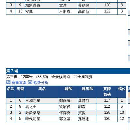
3
9
126
8
精彩遊戲
韋達
蔡約翰
4
13
122
3
安瑪
巫斯義
高伯新
第 7 場
第三班 - 1200米 - (85-60) - 全天候跑道 - 亞士厘讓賽
賽事重溫
餘勢分析
名次
馬號
馬名
騎師
練馬師
實際
檔位
負磅
1
6
117
1
三和之星
鄭雨滇
葉楚航
2
9
112
6
馬之王
梁家俊
胡森
3
2
128
10
歡歡樂樂
何澤堯
賀賢
4
5
120
12
時代明星
郭立基
孫達志