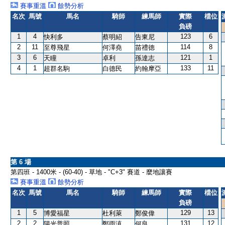
賽事重溫
餘勢分析
名次
馬號
馬名
騎師
練馬師
實際
檔位
負磅
1
4
123
6
快利多
蔡明紹
告東尼
2
11
114
8
至尊飛星
何澤堯
苗禮德
3
6
121
1
天瞳
卓利
孫達志
4
1
133
11
超群名駒
白德民
約翰摩亞
第 6 場
第四班 - 1400米 - (60-40) - 草地 - "C+3" 賽道 - 麼地讓賽
賽事重溫
餘勢分析
名次
馬號
馬名
騎師
練馬師
實際
檔位
負磅
1
5
129
13
博愛福星
杜利萊
鄭俊偉
2
2
131
12
陽光普照
鄭雨滇
何良