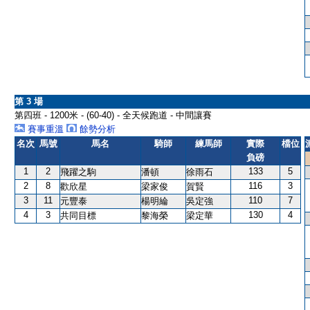
第 3 場
第四班 - 1200米 - (60-40) - 全天候跑道 - 中間讓賽
賽事重溫
餘勢分析
名次
馬號
馬名
騎師
練馬師
實際
檔位
負磅
1
2
133
5
飛躍之駒
潘頓
徐雨石
2
8
116
3
歡欣星
梁家俊
賀賢
3
11
110
7
元豐泰
楊明綸
吳定強
4
3
130
4
共同目標
黎海榮
梁定華