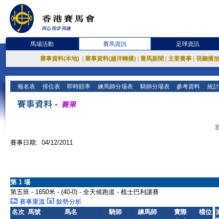
馬場活動
賽馬資訊
足球資訊
賽事資料(本地)
|
賽事資料(越洋轉播)
|
賽馬新聞
|
主要賽事
|
視聽播
報名表
排位表
即時賠率
練馬師分場表
騎師分場表
參考資料
統計
賽事日期: 04/12/2011
第 1 場
第五班 - 1650米 - (40-0) - 全天候跑道 - 梳士巴利讓賽
賽事重溫
餘勢分析
名次
馬號
馬名
騎師
練馬師
實際
檔位