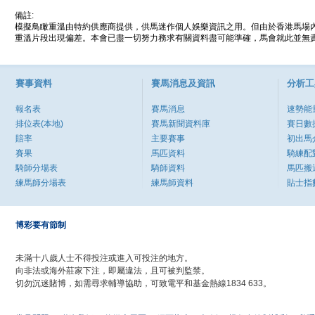
備註:
模擬鳥瞰重溫由特約供應商提供，供馬迷作個人娛樂資訊之用。但由於香港馬場
重溫片段出現偏差。本會已盡一切努力務求有關資料盡可能準確，馬會就此並無責
賽事資料
賽馬消息及資訊
分析工
報名表
賽馬消息
速勢能
排位表(本地)
賽馬新聞資料庫
賽日數
賠率
主要賽事
初出馬
賽果
馬匹資料
騎練配
騎師分場表
騎師資料
馬匹搬
練馬師分場表
練馬師資料
貼士指
博彩要有節制
未滿十八歲人士不得投注或進入可投注的地方。
向非法或海外莊家下注，即屬違法，且可被判監禁。
切勿沉迷賭博，如需尋求輔導協助，可致電平和基金熱線1834 633。