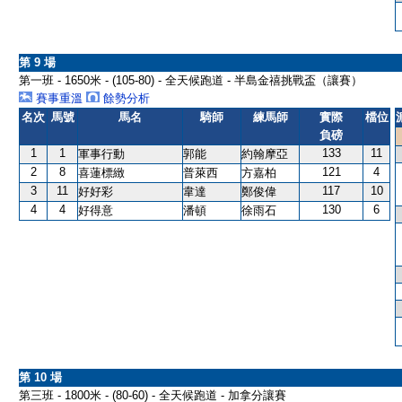
第 9 場
第一班 - 1650米 - (105-80) - 全天候跑道 - 半島金禧挑戰盃（讓賽）
賽事重溫
餘勢分析
名次
馬號
馬名
騎師
練馬師
實際
檔位
負磅
1
1
133
11
軍事行動
郭能
約翰摩亞
2
8
121
4
喜蓮標緻
普萊西
方嘉柏
3
11
117
10
好好彩
韋達
鄭俊偉
4
4
130
6
好得意
潘頓
徐雨石
第 10 場
第三班 - 1800米 - (80-60) - 全天候跑道 - 加拿分讓賽