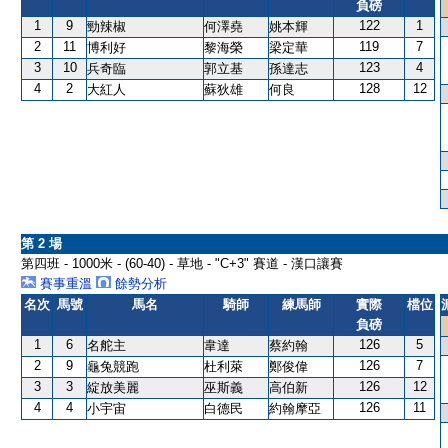
負磅
1
9
122
1
勁辣椒
何澤堯
姚本輝
2
11
119
7
博利好
黎海榮
梁定華
3
10
123
4
兵奇臨
郭立基
孫達志
4
2
128
12
大紅人
蘇狄雄
何良
第 2 場
第四班 - 1000米 - (60-40) - 草地 - "C+3" 賽道 - 漢口讓賽
賽事重溫
餘勢分析
名次
馬號
馬名
騎師
練馬師
實際
檔位
負磅
1
6
126
5
名舵主
韋達
蔡約翰
2
9
126
7
龜兔競跑
杜利萊
鄭俊偉
3
3
126
12
綻放美麗
巫斯義
高伯新
4
4
126
11
小宇宙
白德民
約翰摩亞