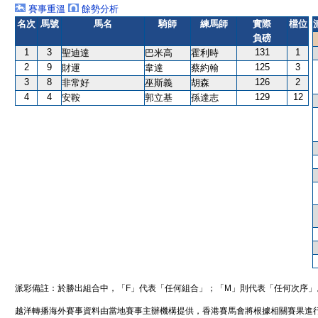
賽事重溫
餘勢分析
名次
馬號
馬名
騎師
練馬師
實際
檔位
負磅
1
3
131
1
聖迪達
巴米高
霍利時
2
9
125
3
財運
韋達
蔡約翰
3
8
126
2
非常好
巫斯義
胡森
4
4
129
12
安鞍
郭立基
孫達志
派彩備註：於勝出組合中，「F」代表「任何組合」；「M」則代表「任何次序」
越洋轉播海外賽事資料由當地賽事主辦機構提供，香港賽馬會將根據相關賽果進