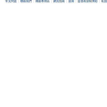
常見問題
|
聯絡我們
|
傳媒專用區
|
網頁指南
|
規例
|
提倡有節制博彩
|
私隱