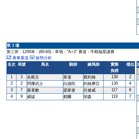
第 3 場
第三班 - 1200米 - (80-60) - 草地 - "A+3" 賽道 - 牛精福星讓賽
賽事重溫
餘勢分析
名次
馬號
馬名
騎師
練馬師
實際
檔位
負磅
1
3
130
2
名舵主
韋達
蔡約翰
2
2
130
4
閃爍武士
白德民
約翰摩亞
3
7
117
8
最著數
梁家俊
呂健威
4
9
119
7
威猛
都爾
胡森