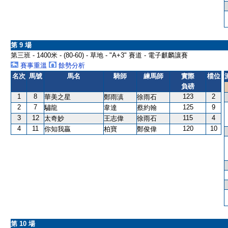
第 9 場
第三班 - 1400米 - (80-60) - 草地 - "A+3" 賽道 - 電子麒麟讓賽
賽事重溫
餘勢分析
名次
馬號
馬名
騎師
練馬師
實際
檔位
負磅
1
8
123
2
華美之星
鄭雨滇
徐雨石
2
7
125
9
驌龍
韋達
蔡約翰
3
12
115
4
太奇妙
王志偉
徐雨石
4
11
120
10
你知我贏
柏寶
鄭俊偉
第 10 場