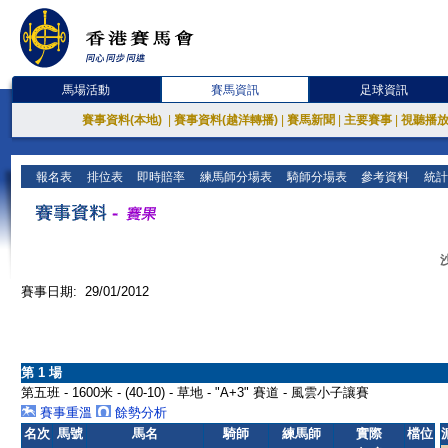
馬場活動
賽馬資訊
足球資訊
賽事資料(本地)
|
賽事資料(越洋轉播)
|
賽馬新聞
|
主要賽事
|
視聽播
報名表
排位表
即時賠率
練馬師分場表
騎師分場表
參考資料
統計
賽事日期: 29/01/2012
第 1 場
第五班 - 1600米 - (40-10) - 草地 - "A+3" 賽道 - 風雲小子讓賽
賽事重溫
餘勢分析
名次
馬號
馬名
騎師
練馬師
實際
檔位