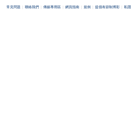
常見問題
|
聯絡我們
|
傳媒專用區
|
網頁指南
|
規例
|
提倡有節制博彩
|
私隱