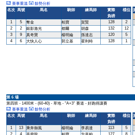
賽事重溫
餘勢分析
名次
馬號
馬名
騎師
練馬師
實際
檔位
負磅
1
5
128
2
奪金
柏寶
賀賢
2
2
132
12
銀影激光
都爾
胡森
3
9
120
5
真奇寶
楊明綸
孫達志
4
6
128
1
大快人心
郭立基
霍利時
第 6 場
第四班 - 1400米 - (60-40) - 草地 - "A+3" 賽道 - 好跑得讓賽
賽事重溫
餘勢分析
名次
馬號
馬名
騎師
練馬師
實際
檔位
負磅
1
13
113
5
乘奔御風
楊明綸
李易達
2
4
127
8
喜發龍
柏寶
方嘉柏