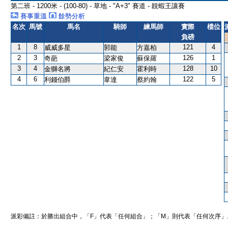
第二班 - 1200米 - (100-80) - 草地 - "A+3" 賽道 - 靚蝦王讓賽
賽事重溫
餘勢分析
名次
馬號
馬名
騎師
練馬師
實際
檔位
負磅
1
8
121
4
威威多星
郭能
方嘉柏
2
3
126
1
奇葩
梁家俊
蘇保羅
3
4
128
10
金獅名將
紀仁安
霍利時
4
6
122
5
利錢伯爵
韋達
蔡約翰
派彩備註：於勝出組合中，「F」代表「任何組合」；「M」則代表「任何次序」