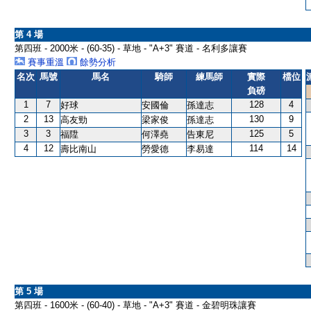
第 4 場
第四班 - 2000米 - (60-35) - 草地 - "A+3" 賽道 - 名利多讓賽
賽事重溫
餘勢分析
名次
馬號
馬名
騎師
練馬師
實際
檔位
負磅
1
7
128
4
好球
安國倫
孫達志
2
13
130
9
高友勁
梁家俊
孫達志
3
3
125
5
福陞
何澤堯
告東尼
4
12
114
14
壽比南山
勞愛德
李易達
第 5 場
第四班 - 1600米 - (60-40) - 草地 - "A+3" 賽道 - 金碧明珠讓賽