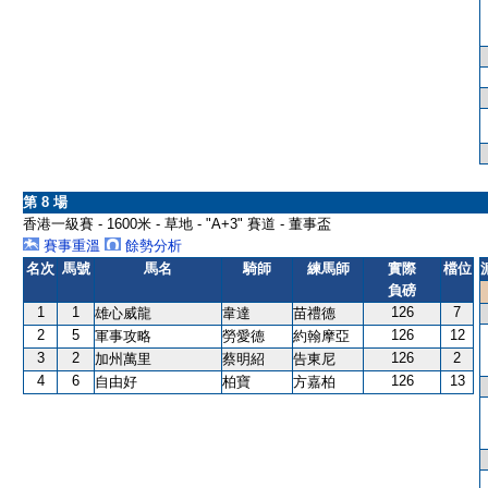
第 8 場
香港一級賽 - 1600米 - 草地 - "A+3" 賽道 - 董事盃
賽事重溫
餘勢分析
名次
馬號
馬名
騎師
練馬師
實際
檔位
負磅
1
1
126
7
雄心威龍
韋達
苗禮德
2
5
126
12
軍事攻略
勞愛德
約翰摩亞
3
2
126
2
加州萬里
蔡明紹
告東尼
4
6
126
13
自由好
柏寶
方嘉柏