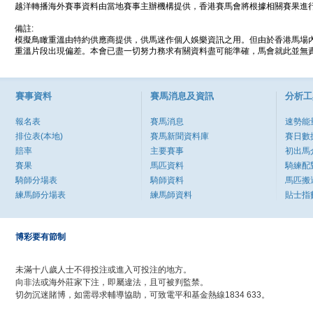
越洋轉播海外賽事資料由當地賽事主辦機構提供，香港賽馬會將根據相關賽果進
備註:
模擬鳥瞰重溫由特約供應商提供，供馬迷作個人娛樂資訊之用。但由於香港馬場
重溫片段出現偏差。本會已盡一切努力務求有關資料盡可能準確，馬會就此並無責
賽事資料
賽馬消息及資訊
分析工
報名表
賽馬消息
速勢能
排位表(本地)
賽馬新聞資料庫
賽日數
賠率
主要賽事
初出馬
賽果
馬匹資料
騎練配
騎師分場表
騎師資料
馬匹搬
練馬師分場表
練馬師資料
貼士指
博彩要有節制
未滿十八歲人士不得投注或進入可投注的地方。
向非法或海外莊家下注，即屬違法，且可被判監禁。
切勿沉迷賭博，如需尋求輔導協助，可致電平和基金熱線1834 633。