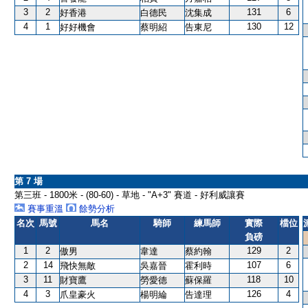
3
2
131
6
好香港
白德民
沈集成
4
1
130
12
好好機會
蔡明紹
告東尼
第 7 場
第三班 - 1800米 - (80-60) - 草地 - "A+3" 賽道 - 好利威讓賽
賽事重溫
餘勢分析
名次
馬號
馬名
騎師
練馬師
實際
檔位
負磅
1
2
129
2
傲男
韋達
蔡約翰
2
14
107
6
飛快無敵
吳嘉晉
霍利時
3
11
118
10
財寶鷹
勞愛德
蘇保羅
4
3
126
4
爪皇豪火
楊明綸
告達理