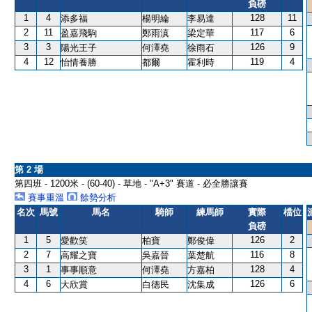
負磅
1
4
128
11
添多福
楊明綸
李易達
2
11
117
6
盈嘉飛駒
鄭雨滇
梁定華
3
3
126
9
陽光王子
何澤堯
徐雨石
4
12
119
4
怡情養勝
都爾
霍利時
第 2 場
第四班 - 1200米 - (60-40) - 草地 - "A+3" 賽道 - 必全勝讓賽
賽事重溫
餘勢分析
名次
馬號
馬名
騎師
練馬師
實際
檔位
負磅
1
5
126
2
愛歡笑
柏寶
鄭俊偉
2
7
116
8
高耀之寶
吳嘉晉
葉楚航
3
1
128
4
事事順意
何澤堯
方嘉柏
4
6
126
6
大欣賞
白德民
沈集成