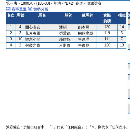
第一班 - 1800米 - (105-80) - 草地 - "B+2" 賽道 - 獅城讓賽
賽事重溫
餘勢分析
名次
馬號
馬名
騎師
練馬師
實際
檔位
負磅
1
4
120
14
開心老友
潘頓
姚本輝
2
3
119
6
花月春風
勞愛德
約翰摩亞
3
10
111
7
愜意小開
賴維銘
告達理
4
2
120
13
包裝之寶
巫斯義
告東尼
派彩備註：於勝出組合中，「F」代表「任何組合」；「M」則代表「任何次序」