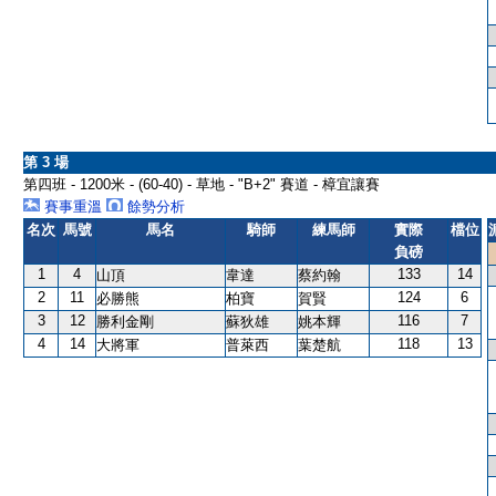
第 3 場
第四班 - 1200米 - (60-40) - 草地 - "B+2" 賽道 - 樟宜讓賽
賽事重溫
餘勢分析
名次
馬號
馬名
騎師
練馬師
實際
檔位
負磅
1
4
133
14
山頂
韋達
蔡約翰
2
11
124
6
必勝熊
柏寶
賀賢
3
12
116
7
勝利金剛
蘇狄雄
姚本輝
4
14
118
13
大將軍
普萊西
葉楚航