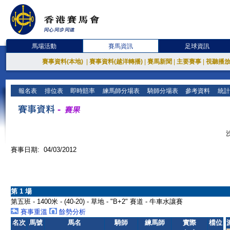
馬場活動
賽馬資訊
足球資訊
賽事資料(本地)
|
賽事資料(越洋轉播)
|
賽馬新聞
|
主要賽事
|
視聽播
報名表
排位表
即時賠率
練馬師分場表
騎師分場表
參考資料
統計
賽事日期: 04/03/2012
第 1 場
第五班 - 1400米 - (40-20) - 草地 - "B+2" 賽道 - 牛車水讓賽
賽事重溫
餘勢分析
名次
馬號
馬名
騎師
練馬師
實際
檔位