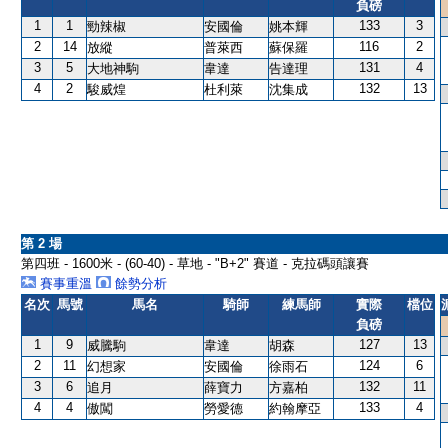
負磅
1
1
133
3
勁辣椒
安國倫
姚本輝
2
14
116
2
放縱
普萊西
蘇保羅
3
5
131
4
大地神駒
韋達
告達理
4
2
132
13
駿威煌
杜利萊
沈集成
第 2 場
第四班 - 1600米 - (60-40) - 草地 - "B+2" 賽道 - 克拉碼頭讓賽
賽事重溫
餘勢分析
名次
馬號
馬名
騎師
練馬師
實際
檔位
負磅
1
9
127
13
威騰駒
韋達
胡森
2
11
124
6
幻想家
安國倫
徐雨石
3
6
132
11
追月
薛寶力
方嘉柏
4
4
133
4
傲闖
勞愛德
約翰摩亞