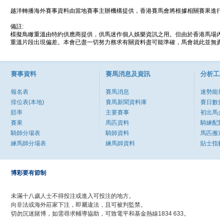
越洋轉播海外賽事資料由當地賽事主辦機構提供，香港賽馬會將根據相關賽果進
備註:
模擬鳥瞰重溫由特約供應商提供，供馬迷作個人娛樂資訊之用。但由於香港馬場
重溫片段出現偏差。本會已盡一切努力務求有關資料盡可能準確，馬會就此並無責
賽事資料
賽馬消息及資訊
分析工
報名表
賽馬消息
速勢能
排位表(本地)
賽馬新聞資料庫
賽日數
賠率
主要賽事
初出馬
賽果
馬匹資料
騎練配
騎師分場表
騎師資料
馬匹搬
練馬師分場表
練馬師資料
貼士指
博彩要有節制
未滿十八歲人士不得投注或進入可投注的地方。
向非法或海外莊家下注，即屬違法，且可被判監禁。
切勿沉迷賭博，如需尋求輔導協助，可致電平和基金熱線1834 633。