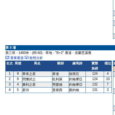
第 8 場
第三班 - 1400米 - (85-60) - 草地 - "B+2" 賽道 - 克蘭芝讓賽
賽事重溫
餘勢分析
名次
馬號
馬名
騎師
練馬師
實際
檔位
負磅
1
9
124
4
華美之星
韋達
徐雨石
2
8
124
10
閃爍武士
杜利萊
約翰摩亞
3
4
132
7
勝利之星
勞愛德
約翰摩亞
4
5
131
3
君河
普萊西
蔡約翰