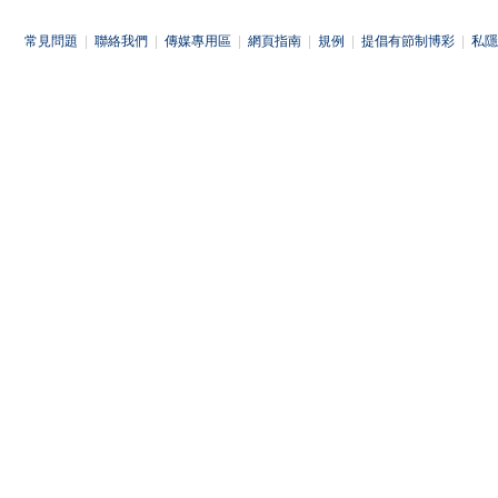
常見問題
|
聯絡我們
|
傳媒專用區
|
網頁指南
|
規例
|
提倡有節制博彩
|
私隱