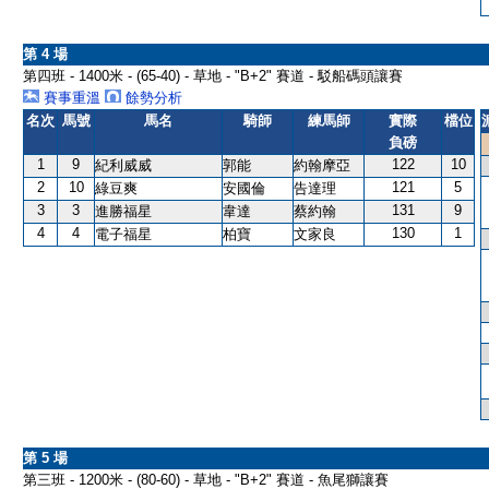
第 4 場
第四班 - 1400米 - (65-40) - 草地 - "B+2" 賽道 - 駁船碼頭讓賽
賽事重溫
餘勢分析
名次
馬號
馬名
騎師
練馬師
實際
檔位
負磅
1
9
122
10
紀利威威
郭能
約翰摩亞
2
10
121
5
綠豆爽
安國倫
告達理
3
3
131
9
進勝福星
韋達
蔡約翰
4
4
130
1
電子福星
柏寶
文家良
第 5 場
第三班 - 1200米 - (80-60) - 草地 - "B+2" 賽道 - 魚尾獅讓賽