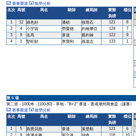
賽事重溫
餘勢分析
名次
馬號
馬名
騎師
練馬師
實際
檔位
負磅
1
12
121
8
綠色好
潘頓
徐雨石
2
4
124
7
小宇宙
勞愛德
約翰摩亞
3
9
122
9
名馬
韋達
蔡約翰
4
1
133
1
堅旺財
李寶利
孫達志
第 6 場
第二班 - 1000米 - (100-80) - 草地 - "B+2" 賽道 - 香港潮州商會盃（讓賽）
賽事重溫
餘勢分析
名次
馬號
馬名
騎師
練馬師
實際
檔位
負磅
1
5
121
6
跑寶貝跑
韋達
葉楚航
2
9
118
10
幸運全勝
郭立基
胡森