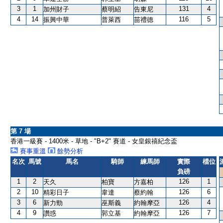
3
1
131
4
加州財子
蔡明紹
告東尼
4
14
116
5
振興中華
普萊西
苗禮德
第 7 場
香港一級賽 - 1400米 - 草地 - "B+2" 賽道 - 女皇銀禧紀念盃
賽事重溫
餘勢分析
名次
馬號
馬名
騎師
練馬師
實際
檔位
負磅
1
2
126
1
天久
柏寶
方嘉柏
2
10
126
6
精彩日子
韋達
蔡約翰
3
6
126
4
新力勁
巫斯義
約翰摩亞
4
9
126
7
讚惑
郭立基
約翰摩亞