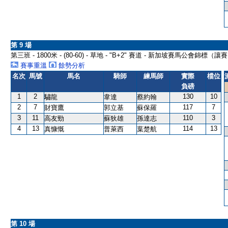
第 9 場
第三班 - 1800米 - (80-60) - 草地 - "B+2" 賽道 - 新加坡賽馬公會錦標（讓
賽事重溫
餘勢分析
名次
馬號
馬名
騎師
練馬師
實際
檔位
負磅
1
2
130
10
驌龍
韋達
蔡約翰
2
7
117
7
財寶鷹
郭立基
蘇保羅
3
11
110
3
高友勁
蘇狄雄
孫達志
4
13
114
13
真慷慨
普萊西
葉楚航
第 10 場