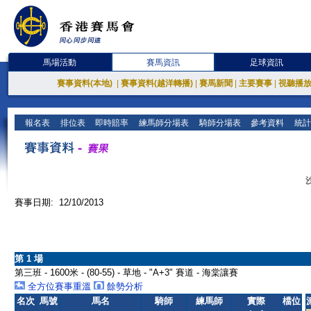
馬場活動
賽馬資訊
足球資訊
賽事資料(本地)
|
賽事資料(越洋轉播)
|
賽馬新聞
|
主要賽事
|
視聽播
報名表
排位表
即時賠率
練馬師分場表
騎師分場表
參考資料
統計
賽事日期: 12/10/2013
第 1 場
第三班 - 1600米 - (80-55) - 草地 - "A+3" 賽道 - 海棠讓賽
全方位賽事重溫
餘勢分析
名次
馬號
馬名
騎師
練馬師
實際
檔位