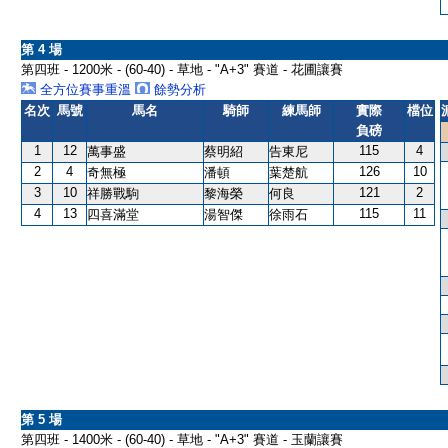
第 4 場
第四班 - 1200米 - (60-40) - 草地 - "A+3" 賽道 - 花圃讓賽
全方位賽事重溫
餘勢分析
名次
馬號
馬名
騎師
練馬師
實際
檔位
負磅
1
12
115
4
萬事盛
蔡明紹
告東尼
2
4
126
10
奇無極
潘頓
葉楚航
3
10
121
2
祥勝戰駒
黎海榮
何良
4
13
115
11
四喜滿堂
湯智傑
徐雨石
第 5 場
第四班 - 1400米 - (60-40) - 草地 - "A+3" 賽道 - 玉蘭讓賽