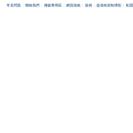
常見問題
|
聯絡我們
|
傳媒專用區
|
網頁指南
|
規例
|
提倡有節制博彩
|
私隱