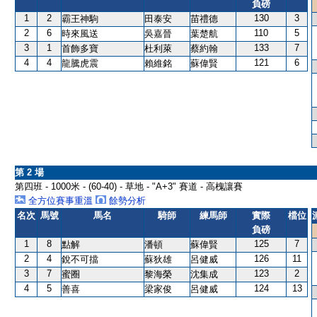
負磅
1
2
130
3
霸王神駒
田泰安
苗禮德
2
6
110
5
時來風送
吳嘉晉
葉楚航
3
1
133
7
首飾多寶
杜利萊
蔡約翰
4
4
121
6
龍騰虎震
賴維銘
蘇偉賢
第 2 場
第四班 - 1000米 - (60-40) - 草地 - "A+3" 賽道 - 高槐讓賽
全方位賽事重溫
餘勢分析
名次
馬號
馬名
騎師
練馬師
實際
檔位
負磅
1
8
125
7
點解
潘頓
蘇偉賢
2
4
126
11
銳不可擋
蘇狄雄
呂健威
3
7
123
2
蜜圈
黎海榮
沈集成
4
5
124
13
善喜
梁家俊
呂健威