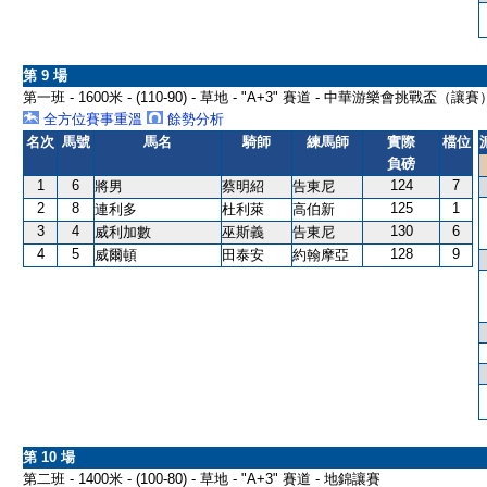
第 9 場
第一班 - 1600米 - (110-90) - 草地 - "A+3" 賽道 - 中華游樂會挑戰盃（讓賽
全方位賽事重溫
餘勢分析
名次
馬號
馬名
騎師
練馬師
實際
檔位
負磅
1
6
124
7
將男
蔡明紹
告東尼
2
8
125
1
連利多
杜利萊
高伯新
3
4
130
6
威利加數
巫斯義
告東尼
4
5
128
9
威爾頓
田泰安
約翰摩亞
第 10 場
第二班 - 1400米 - (100-80) - 草地 - "A+3" 賽道 - 地錦讓賽