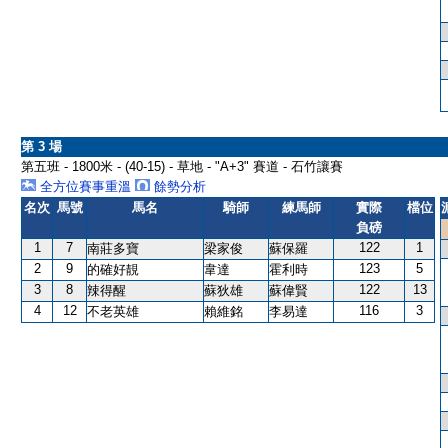
第 3 場
第五班 - 1800米 - (40-15) - 草地 - "A+3" 賽道 - 石竹讓賽
全方位賽事重溫
餘勢分析
名次
馬號
馬名
騎師
練馬師
實際
檔位
負磅
1
7
122
1
南莊多寶
梁家俊
蘇保羅
2
9
123
5
的確好靚
韋達
霍利時
3
8
122
13
辣得醒
蘇狄雄
蘇偉賢
4
12
116
3
不老英雄
賴維銘
李易達