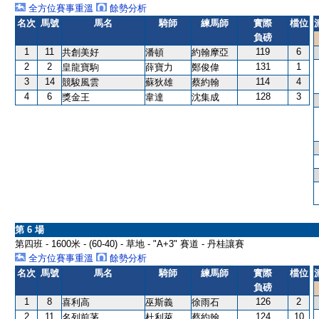
全方位賽事重溫
餘勢分析
名次
馬號
馬名
騎師
練馬師
實際
檔位
負磅
1
11
119
6
共創美好
潘頓
約翰摩亞
2
2
131
1
皇龍寶駒
薛寶力
鄭俊偉
3
14
114
4
競駿風雲
蘇狄雄
蔡約翰
4
6
128
3
獎金王
韋達
沈集成
第 6 場
第四班 - 1600米 - (60-40) - 草地 - "A+3" 賽道 - 丹桂讓賽
全方位賽事重溫
餘勢分析
名次
馬號
馬名
騎師
練馬師
實際
檔位
負磅
1
8
126
2
喜利高
巫斯義
徐雨石
2
11
124
10
名列前茅
杜利萊
蔡約翰