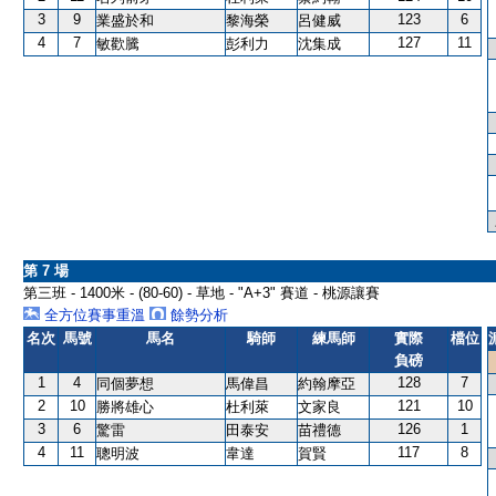
3
9
123
6
業盛於和
黎海榮
呂健威
4
7
127
11
敏歡騰
彭利力
沈集成
第 7 場
第三班 - 1400米 - (80-60) - 草地 - "A+3" 賽道 - 桃源讓賽
全方位賽事重溫
餘勢分析
名次
馬號
馬名
騎師
練馬師
實際
檔位
負磅
1
4
128
7
同個夢想
馬偉昌
約翰摩亞
2
10
121
10
勝將雄心
杜利萊
文家良
3
6
126
1
驚雷
田泰安
苗禮德
4
11
117
8
聰明波
韋達
賀賢