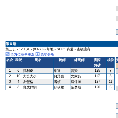
第 8 場
第三班 - 1200米 - (80-60) - 草地 - "A+3" 賽道 - 雀橋讓賽
全方位賽事重溫
餘勢分析
名次
馬號
馬名
騎師
練馬師
實際
檔位
負磅
1
6
125
7
貝利奇
韋達
賀賢
2
10
117
3
大笑大少
何澤堯
文家良
3
4
127
11
友瑩格
潘頓
蘇保羅
4
8
120
6
育成群駒
蘇狄雄
葉楚航