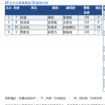
全方位賽事重溫
餘勢分析
名次
馬號
馬名
騎師
練馬師
實際
檔位
負磅
1
7
126
3
得盛
潘頓
葉楚航
2
8
122
6
智高星
巫斯義
文家良
3
10
118
14
步步友
田泰安
約翰摩亞
4
1
133
7
齊歡笑
薛寶力
鄭俊偉
派彩備註：於勝出組合中，「F」代表「任何組合」；「M」則代表「任何次序」