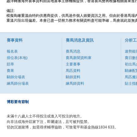
越洋轉播海外賽事資料由當地賽事主辦機構提供，香港賽馬會將根據相關賽果進
備註:
模擬鳥瞰重溫由特約供應商提供，供馬迷作個人娛樂資訊之用。但由於香港馬場
重溫片段出現偏差。本會已盡一切努力務求有關資料盡可能準確，馬會就此並無責
賽事資料
賽馬消息及資訊
分析工
報名表
賽馬消息
速勢能
排位表(本地)
賽馬新聞資料庫
賽日數
賠率
主要賽事
初出馬
賽果
馬匹資料
騎練配
騎師分場表
騎師資料
馬匹搬
練馬師分場表
練馬師資料
貼士指
博彩要有節制
未滿十八歲人士不得投注或進入可投注的地方。
向非法或海外莊家下注，即屬違法，且可被判監禁。
切勿沉迷賭博，如需尋求輔導協助，可致電平和基金熱線1834 633。