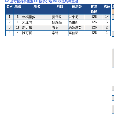
全方位賽事重溫
餘勢分析
模擬鳥瞰重溫
名次
馬號
馬名
騎師
練馬師
實際
檔位
負磅
1
6
126
14
幸福指數
莫雷拉
告東尼
2
1
126
6
大運財
蘇銘倫
高伯新
3
11
126
2
新力風
布文
約翰摩亞
4
4
126
1
誰可拼
韋達
高伯新