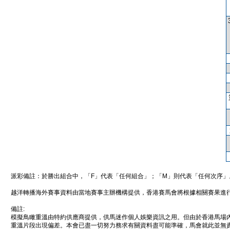
派彩備註：於勝出組合中，「F」代表「任何組合」；「M」則代表「任何次序」
越洋轉播海外賽事資料由當地賽事主辦機構提供，香港賽馬會將根據相關賽果進
備註:
模擬鳥瞰重溫由特約供應商提供，供馬迷作個人娛樂資訊之用。但由於香港馬場
重溫片段出現偏差。本會已盡一切努力務求有關資料盡可能準確，馬會就此並無責