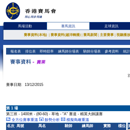
馬場活動
賽馬資訊
足球資訊
賽事資料(本地)
|
賽事資料(越洋轉播)
|
賽馬新聞
|
主要賽事
|
視聽播
報名表
排位表
即時賠率
練馬師分場表
騎師分場表
參考資料
統計
賽事日期: 13/12/2015
第 1 場
第三班 - 1400米 - (80-60) - 草地 - "A" 賽道 - 精英大師讓賽
全方位賽事重溫
餘勢分析
模擬鳥瞰重溫
名次
馬號
馬名
騎師
練馬師
實際
檔位