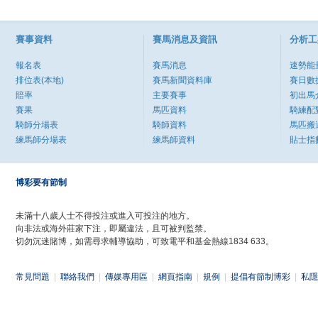
賽事資料
賽馬消息及資訊
分析工
報名表
賽馬消息
速勢能
排位表(本地)
賽馬新聞資料庫
賽日數
賠率
主要賽事
初出馬
賽果
馬匹資料
騎練配
騎師分場表
騎師資料
馬匹搬
練馬師分場表
練馬師資料
貼士指
博彩要有節制
未滿十八歲人士不得投注或進入可投注的地方。
向非法或海外莊家下注，即屬違法，且可被判監禁。
切勿沉迷賭博，如需尋求輔導協助，可致電平和基金熱線1834 633。
常見問題
|
聯絡我們
|
傳媒專用區
|
網頁指南
|
規例
|
提倡有節制博彩
|
私隱