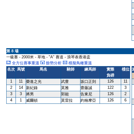
第 8 場
一級賽 - 2000米 - 草地 - "A" 賽道 - 浪琴表香港盃
全方位賽事重溫
餘勢分析
模擬鳥瞰重溫
名次
馬號
馬名
騎師
練馬師
實際
檔位
負磅
1
11
126
11
榮進之光
武豊
坂口正則
2
14
122
3
新紀錄
莫雅
齋藤誠
3
3
126
2
將男
郭能
告東尼
4
1
126
6
威爾頓
莫雷拉
約翰摩亞