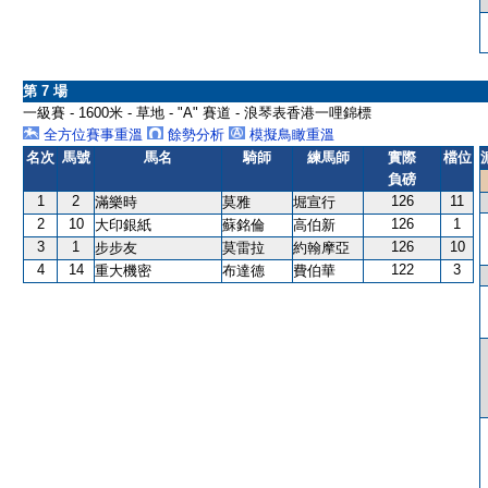
第 7 場
一級賽 - 1600米 - 草地 - "A" 賽道 - 浪琴表香港一哩錦標
全方位賽事重溫
餘勢分析
模擬鳥瞰重溫
名次
馬號
馬名
騎師
練馬師
實際
檔位
負磅
1
2
126
11
滿樂時
莫雅
堀宣行
2
10
126
1
大印銀紙
蘇銘倫
高伯新
3
1
126
10
步步友
莫雷拉
約翰摩亞
4
14
122
3
重大機密
布達德
費伯華