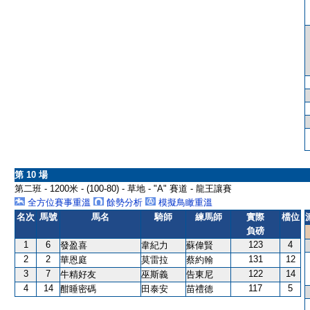
第 10 場
第二班 - 1200米 - (100-80) - 草地 - "A" 賽道 - 龍王讓賽
全方位賽事重溫
餘勢分析
模擬鳥瞰重溫
名次
馬號
馬名
騎師
練馬師
實際
檔位
負磅
1
6
123
4
發盈喜
韋紀力
蘇偉賢
2
2
131
12
華恩庭
莫雷拉
蔡約翰
3
7
122
14
牛精好友
巫斯義
告東尼
4
14
117
5
酣睡密碼
田泰安
苗禮德