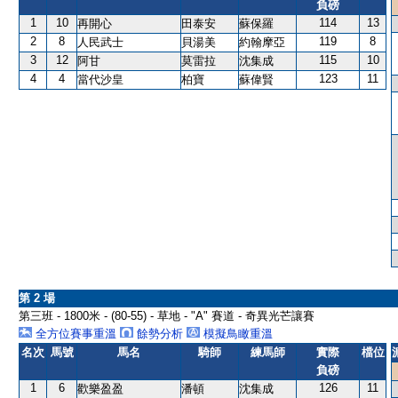
負磅
1
10
114
13
再開心
田泰安
蘇保羅
2
8
119
8
人民武士
貝湯美
約翰摩亞
3
12
115
10
阿甘
莫雷拉
沈集成
4
4
123
11
當代沙皇
柏寶
蘇偉賢
第 2 場
第三班 - 1800米 - (80-55) - 草地 - "A" 賽道 - 奇異光芒讓賽
全方位賽事重溫
餘勢分析
模擬鳥瞰重溫
名次
馬號
馬名
騎師
練馬師
實際
檔位
負磅
1
6
126
11
歡樂盈盈
潘頓
沈集成