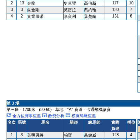
2
13
117
10
金龍
史卓豐
高伯新
3
3
130
7
鈦金剛
莫雷拉
蔡約翰
4
2
131
8
實業風采
李寶利
葉楚航
第 3 場
第三班 - 1200米 - (80-60) - 草地 - "A" 賽道 - 卡通飛機讓賽
全方位賽事重溫
餘勢分析
模擬鳥瞰重溫
名次
馬號
馬名
騎師
練馬師
實際
檔位
負磅
1
3
128
4
英明勇將
柏寶
呂健威