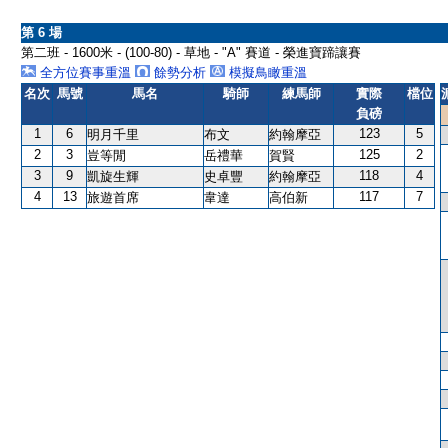
第 6 場
第二班 - 1600米 - (100-80) - 草地 - "A" 賽道 - 榮進寶蹄讓賽
全方位賽事重溫
餘勢分析
模擬鳥瞰重溫
名次
馬號
馬名
騎師
練馬師
實際
檔位
負磅
1
6
123
5
明月千里
布文
約翰摩亞
2
3
125
2
豈等閒
岳禮華
賀賢
3
9
118
4
凱旋生輝
史卓豐
約翰摩亞
4
13
117
7
旅遊首席
韋達
高伯新