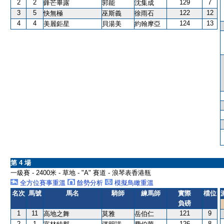
2
2
129
7
鋒芒畢露
郭能
沈集成
3
5
122
12
快無極
巫斯義
徐雨石
4
4
124
13
美麗鉅星
貝湯美
約翰摩亞
第 4 場
一級賽 - 2400米 - 草地 - "A" 賽道 - 浪琴表香港瓶
全方位賽事重溫
餘勢分析
模擬鳥瞰重溫
名次
馬號
馬名
騎師
練馬師
實際
檔位
負磅
1
11
121
9
高地之舞
莫雅
岳伯仁
2
1
126
8