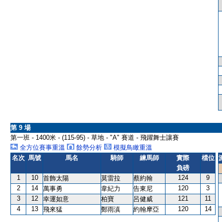
第 9 場
第一班 - 1400米 - (115-95) - 草地 - "A" 賽道 - 飛躍舞士讓賽
全方位賽事重溫
餘勢分析
模擬鳥瞰重溫
名次
馬號
馬名
騎師
練馬師
實際
檔位
負磅
1
10
124
9
首飾太陽
莫雷拉
蔡約翰
2
14
120
3
萬事勇
韋紀力
告東尼
3
12
121
11
幸運如意
柏寶
呂健威
4
13
120
14
飛來猛
鄭雨滇
約翰摩亞