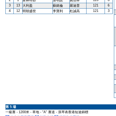
富林特郡
湛明諾
費伯華
3
13
121
6
大利盈
蘇銘倫
羅迪普
4
12
121
3
明朝盛世
李寶利
杜誠高
第 5 場
一級賽 - 1200米 - 草地 - "A" 賽道 - 浪琴表香港短途錦標