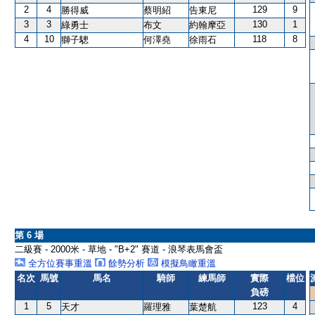
2
4
129
9
勝得威
蔡明紹
告東尼
3
3
130
1
綠勇士
布文
約翰摩亞
4
10
118
8
獅子驄
何澤堯
徐雨石
第 6 場
二級賽 - 2000米 - 草地 - "B+2" 賽道 - 浪琴表馬會盃
全方位賽事重溫
餘勢分析
模擬鳥瞰重溫
名次
馬號
馬名
騎師
練馬師
實際
檔位
負磅
1
5
123
4
天才
羅理雅
葉楚航