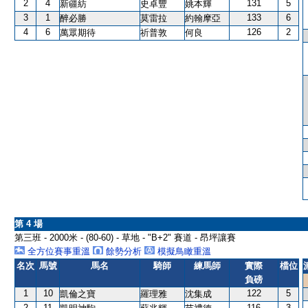
2
4
131
5
新疆紡
史卓豐
姚本輝
3
1
133
6
醉必勝
莫雷拉
約翰摩亞
4
6
126
2
萬眾期待
祈普敦
何良
第 4 場
第三班 - 2000米 - (80-60) - 草地 - "B+2" 賽道 - 昂坪讓賽
全方位賽事重溫
餘勢分析
模擬鳥瞰重溫
名次
馬號
馬名
騎師
練馬師
實際
檔位
負磅
1
10
122
5
凱倫之寶
羅理雅
沈集成
2
11
116
3