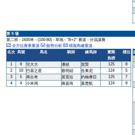
第 9 場
第二班 - 1600米 - (100-80) - 草地 - "B+2" 賽道 - 分流讓賽
全方位賽事重溫
餘勢分析
模擬鳥瞰重溫
名次
馬號
馬名
騎師
練馬師
實際
檔位
負磅
1
9
125
8
宅大大
潘頓
賀賢
2
10
124
5
巴基之星
蔡明紹
告東尼
3
5
125
7
再出奇
莫雷拉
約翰摩亞
4
4
124
9
小米周
蔣嘉琦
葉楚航