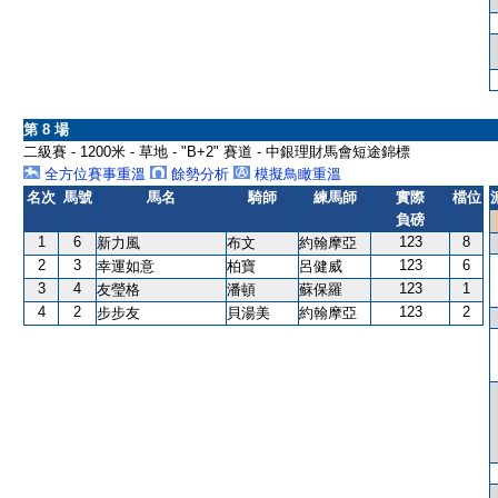
第 8 場
二級賽 - 1200米 - 草地 - "B+2" 賽道 - 中銀理財馬會短途錦標
全方位賽事重溫
餘勢分析
模擬鳥瞰重溫
名次
馬號
馬名
騎師
練馬師
實際
檔位
負磅
1
6
123
8
新力風
布文
約翰摩亞
2
3
123
6
幸運如意
柏寶
呂健威
3
4
123
1
友瑩格
潘頓
蘇保羅
4
2
123
2
步步友
貝湯美
約翰摩亞