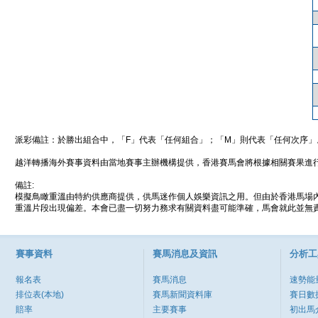
派彩備註：於勝出組合中，「F」代表「任何組合」；「M」則代表「任何次序」
越洋轉播海外賽事資料由當地賽事主辦機構提供，香港賽馬會將根據相關賽果進
備註:
模擬鳥瞰重溫由特約供應商提供，供馬迷作個人娛樂資訊之用。但由於香港馬場
重溫片段出現偏差。本會已盡一切努力務求有關資料盡可能準確，馬會就此並無責
賽事資料
賽馬消息及資訊
分析工
報名表
賽馬消息
速勢能
排位表(本地)
賽馬新聞資料庫
賽日數
賠率
主要賽事
初出馬