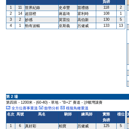
負磅
1
11
118
2
世界紀錄
史卓豐
苗禮德
2
14
108
1
超甜橙
蔣嘉琦
霍利時
3
2
130
5
妙感
莫雷拉
高伯新
4
1
133
13
勁有波幅
巫斯義
呂健威
第 2 場
第四班 - 1200米 - (60-40) - 草地 - "B+2" 賽道 - 沙螺灣讓賽
全方位賽事重溫
餘勢分析
模擬鳥瞰重溫
名次
馬號
馬名
騎師
練馬師
實際
檔位
負磅
1
6
125
5
真好彩
柏寶
呂健威