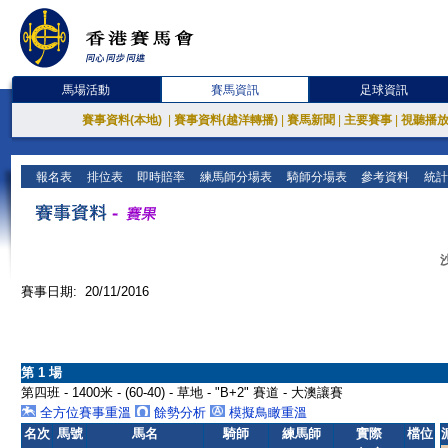
馬場活動
賽馬資訊
足球資訊
賽事資料(本地)
|
賽事資料(越洋轉播)
|
賽馬新聞
|
主要賽事
|
視聽播
報名表
排位表
即時賠率
練馬師分場表
騎師分場表
參考資料
統計
賽事日期: 20/11/2016
第 1 場
第四班 - 1400米 - (60-40) - 草地 - "B+2" 賽道 - 大澳讓賽
全方位賽事重溫
餘勢分析
模擬鳥瞰重溫
名次
馬號
馬名
騎師
練馬師
實際
檔位