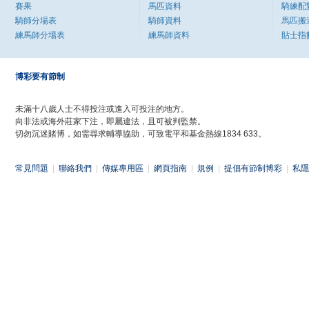
賽果
馬匹資料
騎練配
騎師分場表
騎師資料
馬匹搬
練馬師分場表
練馬師資料
貼士指
博彩要有節制
未滿十八歲人士不得投注或進入可投注的地方。
向非法或海外莊家下注，即屬違法，且可被判監禁。
切勿沉迷賭博，如需尋求輔導協助，可致電平和基金熱線1834 633。
常見問題
|
聯絡我們
|
傳媒專用區
|
網頁指南
|
規例
|
提倡有節制博彩
|
私隱