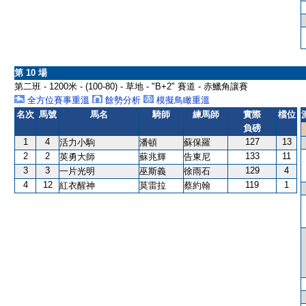
第 10 場
第二班 - 1200米 - (100-80) - 草地 - "B+2" 賽道 - 赤鱲角讓賽
全方位賽事重溫
餘勢分析
模擬鳥瞰重溫
名次
馬號
馬名
騎師
練馬師
實際
檔位
負磅
1
4
127
13
活力小駒
潘頓
蘇保羅
2
2
133
11
英勇大師
蘇兆輝
告東尼
3
3
129
4
一片光明
巫斯義
徐雨石
4
12
119
1
紅衣醒神
莫雷拉
蔡約翰