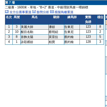
第 7 場
二級賽 - 1600米 - 草地 - "B+2" 賽道 - 中銀理財馬會一哩錦標
全方位賽事重溫
餘勢分析
模擬鳥瞰重溫
名次
馬號
馬名
騎師
練馬師
實際
檔位
負磅
1
3
123
8
美麗大師
潘頓
告東尼
2
10
123
2
醒目名駒
蔡明紹
告東尼
3
8
123
5
首飾太陽
莫雷拉
蔡約翰
4
1
128
3
詠彩繽紛
柏寶
蔡約翰