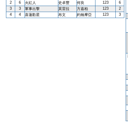
2
6
123
6
火紅人
史卓豐
何良
3
3
123
2
軍事出擊
莫雷拉
方嘉柏
4
4
123
3
喜蓮歡星
布文
約翰摩亞