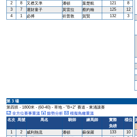
2
8
121
8
又襟又準
潘頓
葉楚航
3
7
125
12
運財童子
莫雷拉
蔡約翰
4
1
132
3
必搏
祈普敦
賀賢
第 3 場
第四班 - 1800米 - (60-40) - 草地 - "B+2" 賽道 - 東涌讓賽
全方位賽事重溫
餘勢分析
模擬鳥瞰重溫
名次
馬號
馬名
騎師
練馬師
實際
檔位
負磅
1
2
133
10
威利熱流
潘頓
蘇保羅