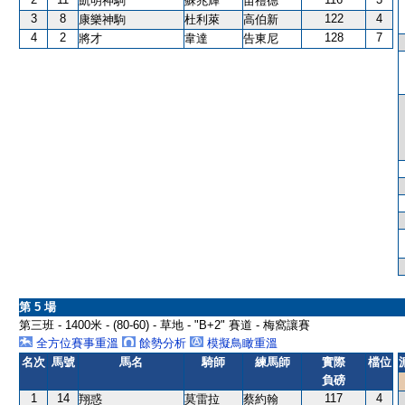
凱明神駒
蘇兆輝
苗禮德
3
8
122
4
康樂神駒
杜利萊
高伯新
4
2
128
7
將才
韋達
告東尼
第 5 場
第三班 - 1400米 - (80-60) - 草地 - "B+2" 賽道 - 梅窩讓賽
全方位賽事重溫
餘勢分析
模擬鳥瞰重溫
名次
馬號
馬名
騎師
練馬師
實際
檔位
負磅
1
14
117
4
翔惑
莫雷拉
蔡約翰