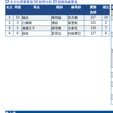
全方位賽事重溫
餘勢分析
模擬鳥瞰重溫
名次
馬號
馬名
騎師
練馬師
實際
檔位
負磅
1
13
117
14
極品
楊明綸
容天鵬
2
3
131
2
心慷慨
潘頓
葉楚航
3
1
133
7
瀟灑王子
羅理雅
文家良
4
6
127
6
甜統
莫雷拉
約翰摩亞