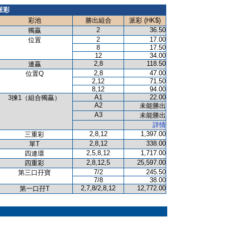
派彩
彩池
勝出組合
派彩 (HK$)
2
36.50
獨贏
2
17.00
位置
8
17.50
12
34.00
2,8
118.50
連贏
2,8
47.00
位置Q
2,12
71.50
8,12
94.00
A1
22.00
3揀1（組合獨贏）
A2
未能勝出
A3
未能勝出
詳情
2,8,12
1,397.00
三重彩
2,8,12
338.00
單T
2,5,8,12
1,717.00
四連環
2,8,12,5
25,597.00
四重彩
7/2
245.50
第三口孖寶
7/8
38.00
2,7,8/2,8,12
12,772.00
第一口孖T