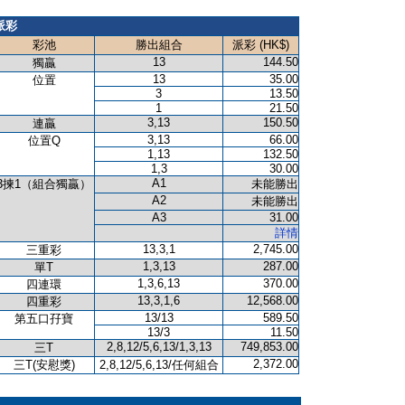
派彩
彩池
勝出組合
派彩 (HK$)
13
144.50
獨贏
13
35.00
位置
3
13.50
1
21.50
3,13
150.50
連贏
3,13
66.00
位置Q
1,13
132.50
1,3
30.00
A1
3揀1（組合獨贏）
未能勝出
A2
未能勝出
A3
31.00
詳情
13,3,1
2,745.00
三重彩
1,3,13
287.00
單T
1,3,6,13
370.00
四連環
13,3,1,6
12,568.00
四重彩
13/13
589.50
第五口孖寶
13/3
11.50
2,8,12/5,6,13/1,3,13
749,853.00
三T
2,372.00
三T(安慰獎)
2,8,12/5,6,13/任何組合