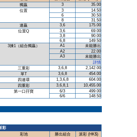
3
35.00
獨贏
3
14.50
位置
6
30.50
8
31.50
3,6
175.00
連贏
3,6
69.00
位置Q
3,8
90.00
6,8
149.50
A1
3揀1（組合獨贏）
未能勝出
A2
22.00
A3
未能勝出
詳情
3,6,8
2,142.00
三重彩
3,6,8
454.00
單T
1,3,6,8
604.00
四連環
3,6,8,1
10,455.00
四重彩
6/3
499.00
第一口孖寶
6/6
148.50
派彩
彩池
勝出組合
派彩 (HK$)