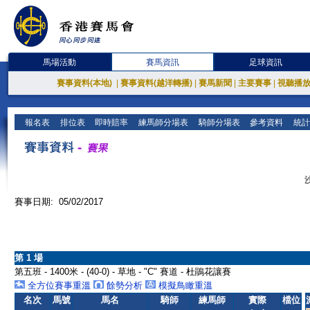
馬場活動
賽馬資訊
足球資訊
賽事資料(本地)
|
賽事資料(越洋轉播)
|
賽馬新聞
|
主要賽事
|
視聽播
報名表
排位表
即時賠率
練馬師分場表
騎師分場表
參考資料
統計
賽事日期: 05/02/2017
第 1 場
第五班 - 1400米 - (40-0) - 草地 - "C" 賽道 - 杜鵑花讓賽
全方位賽事重溫
餘勢分析
模擬鳥瞰重溫
名次
馬號
馬名
騎師
練馬師
實際
檔位