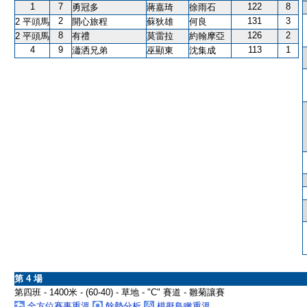
1
7
122
8
勇冠多
蔣嘉琦
徐雨石
2
131
3
2 平頭馬
開心旅程
蘇狄雄
何良
8
126
2
2 平頭馬
有禮
莫雷拉
約翰摩亞
4
9
113
1
瀟洒兄弟
巫顯東
沈集成
第 4 場
第四班 - 1400米 - (60-40) - 草地 - "C" 賽道 - 雛菊讓賽
全方位賽事重溫
餘勢分析
模擬鳥瞰重溫