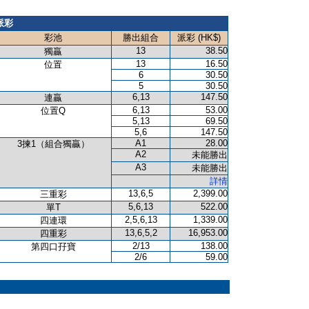
派彩
彩池
勝出組合
派彩 (HK$)
13
38.50
獨贏
13
16.50
位置
6
30.50
5
30.50
6,13
147.50
連贏
6,13
53.00
位置Q
5,13
69.50
5,6
147.50
A1
28.00
3揀1（組合獨贏）
A2
未能勝出
A3
未能勝出
詳情
13,6,5
2,399.00
三重彩
5,6,13
522.00
單T
2,5,6,13
1,339.00
四連環
13,6,5,2
16,953.00
四重彩
2/13
138.00
第四口孖寶
2/6
59.00