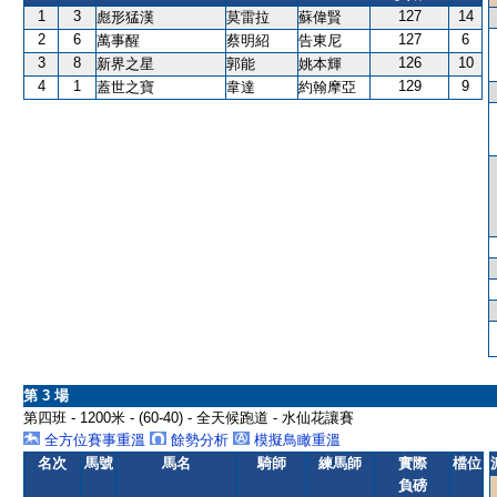
1
3
127
14
彪形猛漢
莫雷拉
蘇偉賢
2
6
127
6
萬事醒
蔡明紹
告東尼
3
8
126
10
新界之星
郭能
姚本輝
4
1
129
9
蓋世之寶
韋達
約翰摩亞
第 3 場
第四班 - 1200米 - (60-40) - 全天候跑道 - 水仙花讓賽
全方位賽事重溫
餘勢分析
模擬鳥瞰重溫
名次
馬號
馬名
騎師
練馬師
實際
檔位
負磅