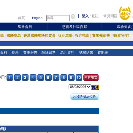
登入
/
登記
常見問題
首頁
English
馬會會員
慈善及社區貢獻
馬會知多
放區
|
國際賽馬
|
香港國際馬匹拍賣會
|
從化馬場
|
投注指南
|
賽馬知多些
|
RESTART
資料
賽果
賽事報告
騎練資料
馬匹資料
試閘結果
賽期表
沙田:
派彩