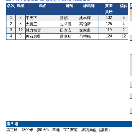
名次
馬號
馬名
騎師
練馬師
實際
檔位
負磅
1
2
132
6
平天下
潘頓
姚本輝
2
8
125
4
大籐王
史卓豐
高伯新
3
12
119
2
魅力知寶
田泰安
文家良
4
5
124
12
再石磨藍
蔣嘉琦
苗禮德
第 5 場
第三班 - 1800米 - (80-60) - 草地 - "C" 賽道 - 鄉議局盃（讓賽）