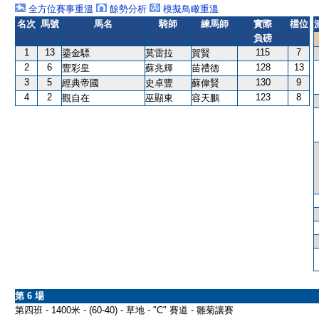
全方位賽事重溫
餘勢分析
模擬鳥瞰重溫
名次
馬號
馬名
騎師
練馬師
實際
檔位
負磅
1
13
115
7
鎏金驃
莫雷拉
賀賢
2
6
128
13
豐彩皇
蘇兆輝
苗禮德
3
5
130
9
經典帝國
史卓豐
蘇偉賢
4
2
123
8
觀自在
巫顯東
容天鵬
第 6 場
第四班 - 1400米 - (60-40) - 草地 - "C" 賽道 - 雛菊讓賽