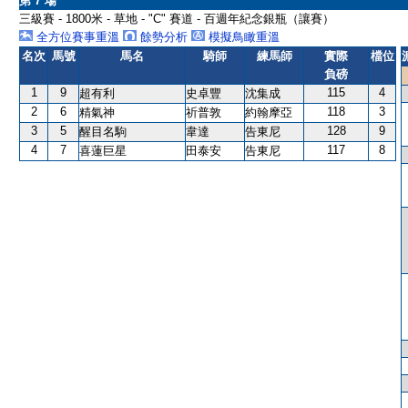
第 7 場
三級賽 - 1800米 - 草地 - "C" 賽道 - 百週年紀念銀瓶（讓賽）
全方位賽事重溫
餘勢分析
模擬鳥瞰重溫
名次
馬號
馬名
騎師
練馬師
實際
檔位
負磅
1
9
115
4
超有利
史卓豐
沈集成
2
6
118
3
精氣神
祈普敦
約翰摩亞
3
5
128
9
醒目名駒
韋達
告東尼
4
7
117
8
喜蓮巨星
田泰安
告東尼