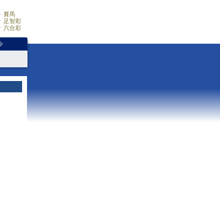
賽馬
足智彩
六合彩
少