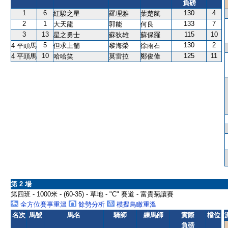
負磅
1
6
130
4
紅駿之星
羅理雅
葉楚航
2
1
133
7
大天龍
郭能
何良
3
13
115
10
星之勇士
蘇狄雄
蘇保羅
5
130
2
4 平頭馬
但求上舖
黎海榮
徐雨石
10
125
11
4 平頭馬
哈哈笑
莫雷拉
鄭俊偉
第 2 場
第四班 - 1000米 - (60-35) - 草地 - "C" 賽道 - 富貴菊讓賽
全方位賽事重溫
餘勢分析
模擬鳥瞰重溫
名次
馬號
馬名
騎師
練馬師
實際
檔位
負磅