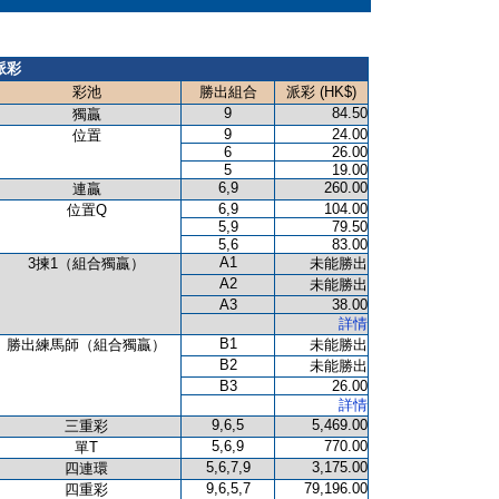
派彩
彩池
勝出組合
派彩 (HK$)
9
84.50
獨贏
9
24.00
位置
6
26.00
5
19.00
6,9
260.00
連贏
6,9
104.00
位置Q
5,9
79.50
5,6
83.00
A1
3揀1（組合獨贏）
未能勝出
A2
未能勝出
A3
38.00
詳情
B1
勝出練馬師（組合獨贏）
未能勝出
B2
未能勝出
B3
26.00
詳情
9,6,5
5,469.00
三重彩
5,6,9
770.00
單T
5,6,7,9
3,175.00
四連環
9,6,5,7
79,196.00
四重彩