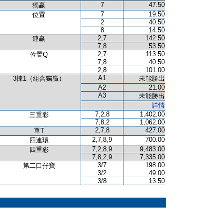
7
47.50
獨贏
7
19.50
位置
2
40.50
8
14.50
2,7
142.50
連贏
7,8
53.50
2,7
113.50
位置Q
7,8
40.50
2,8
101.00
A1
3揀1（組合獨贏）
未能勝出
A2
21.00
A3
未能勝出
詳情
7,2,8
1,402.00
三重彩
7,8,2
1,062.00
2,7,8
427.00
單T
2,7,8,9
700.00
四連環
7,2,8,9
9,483.00
四重彩
7,8,2,9
7,335.00
3/7
198.00
第二口孖寶
3/2
49.00
3/8
13.50