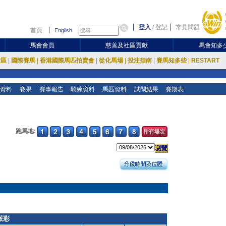
登入
/
登記
常見問題
首頁
English
馬會會員
慈善及社區貢獻
馬會知多
放區
|
國際賽馬
|
香港國際馬匹拍賣會
|
從化馬場
|
投注指南
|
賽馬知多些
|
RESTART
資料
賽果
賽事報告
騎練資料
馬匹資料
試閘結果
賽期表
跑馬地:
派彩