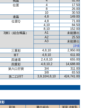
4
52.00
獨贏
4
17.50
位置
8
26.00
10
30.50
4,8
149.00
連贏
4,8
71.00
位置Q
4,10
84.50
8,10
152.00
A1
3揀1（組合獨贏）
未能勝出
A2
25.50
A3
未能勝出
詳情
4,8,10
2,950.00
三重彩
4,8,10
611.00
單T
2,4,8,10
655.00
四連環
4,8,10,2
14,688.00
四重彩
3/4
311.00
第六口孖寶
3/8
83.50
3,9,10/4,8,10
424,741.00
第二口孖T
派彩
彩池
勝出組合
派彩 (HK$)