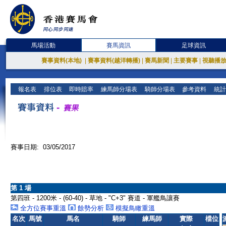
馬場活動
賽馬資訊
足球資訊
賽事資料(本地)
|
賽事資料(越洋轉播)
|
賽馬新聞
|
主要賽事
|
視聽播
報名表
排位表
即時賠率
練馬師分場表
騎師分場表
參考資料
統計
賽事日期: 03/05/2017
第 1 場
第四班 - 1200米 - (60-40) - 草地 - "C+3" 賽道 - 軍艦鳥讓賽
全方位賽事重溫
餘勢分析
模擬鳥瞰重溫
名次
馬號
馬名
騎師
練馬師
實際
檔位