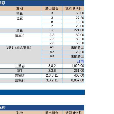
派彩
彩池
勝出組合
派彩 (HK$)
3
65.00
獨贏
3
27.50
位置
8
15.50
2
25.00
3,8
221.00
連贏
3,8
82.00
位置Q
2,3
85.50
2,8
63.50
A1
3揀1（組合獨贏）
未能勝出
A2
25.50
A3
未能勝出
詳情
3,8,2
1,920.00
三重彩
2,3,8
261.00
單T
2,3,8,11
400.00
四連環
3,8,2,11
8,957.00
四重彩
派彩
彩池
勝出組合
派彩 (HK$)