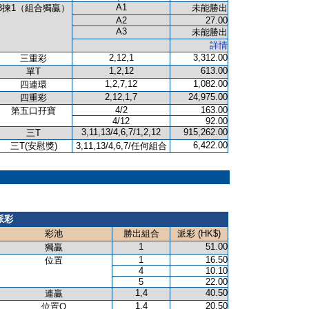
A1
3揀1（組合獨贏）
未能勝出
A2
27.00
A3
未能勝出
詳情
2,12,1
3,312.00
三重彩
1,2,12
613.00
單T
1,2,7,12
1,082.00
四連環
2,12,1,7
24,975.00
四重彩
4/2
163.00
第五口孖寶
4/12
92.00
3,11,13/4,6,7/1,2,12
915,262.00
三T
6,422.00
三T(安慰獎)
3,11,13/4,6,7/任何組合
派彩
彩池
勝出組合
派彩 (HK$)
1
51.00
獨贏
1
16.50
位置
4
10.10
5
22.00
1,4
40.50
連贏
1,4
20.50
位置Q