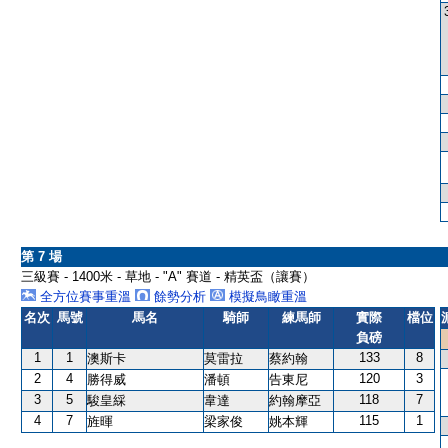
第 7 場
三級賽 - 1400米 - 草地 - "A" 賽道 - 精英盃（讓賽）
全方位賽事重溫
餘勢分析
模擬鳥瞰重溫
名次
馬號
馬名
騎師
練馬師
實際
檔位
負磅
1
1
133
8
澳斯卡
莫雷拉
蔡約翰
2
4
120
3
勝得威
潘頓
告東尼
3
5
118
7
駿皇綵
韋達
約翰摩亞
4
7
115
1
旌暉
梁家俊
姚本輝