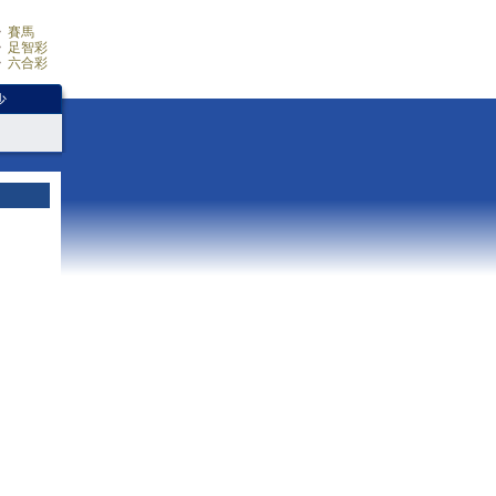
賽馬
足智彩
六合彩
少