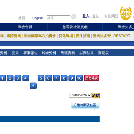
登入
/
登記
常見問題
首頁
English
馬會會員
慈善及社區貢獻
馬會知多
放區
|
國際賽馬
|
香港國際馬匹拍賣會
|
從化馬場
|
投注指南
|
賽馬知多些
|
RESTART
資料
賽果
賽事報告
騎練資料
馬匹資料
試閘結果
賽期表