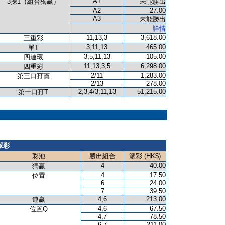
A1
3揀1（組合獨贏）
未能勝出
A2
27.00
A3
未能勝出
詳情
11,13,3
3,618.00
三重彩
3,11,13
465.00
單T
3,5,11,13
105.00
四連環
11,13,3,5
6,298.00
四重彩
2/11
1,283.00
第三口孖寶
2/13
278.00
2,3,4/3,11,13
51,215.00
第一口孖T
派彩
彩池
勝出組合
派彩 (HK$)
4
40.00
獨贏
4
17.50
位置
6
24.00
7
39.50
4,6
213.00
連贏
4,6
67.50
位置Q
4,7
78.50
6,7
211.00