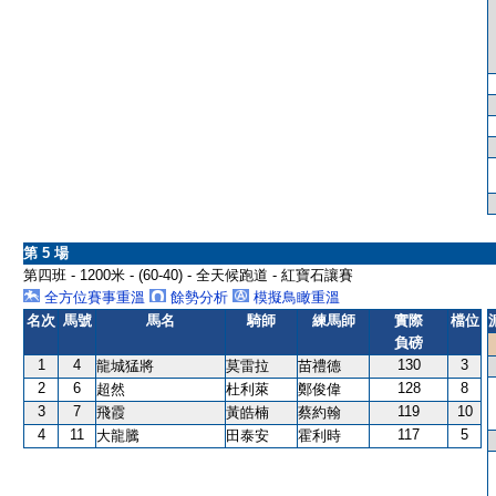
第 5 場
第四班 - 1200米 - (60-40) - 全天候跑道 - 紅寶石讓賽
全方位賽事重溫
餘勢分析
模擬鳥瞰重溫
名次
馬號
馬名
騎師
練馬師
實際
檔位
負磅
1
4
130
3
龍城猛將
莫雷拉
苗禮德
2
6
128
8
超然
杜利萊
鄭俊偉
3
7
119
10
飛霞
黃皓楠
蔡約翰
4
11
117
5
大龍騰
田泰安
霍利時