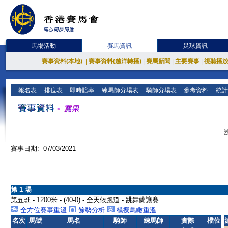
馬場活動
賽馬資訊
足球資訊
賽事資料(本地)
|
賽事資料(越洋轉播)
|
賽馬新聞
|
主要賽事
|
視聽播
報名表
排位表
即時賠率
練馬師分場表
騎師分場表
參考資料
統計
賽事日期: 07/03/2021
第 1 場
第五班 - 1200米 - (40-0) - 全天候跑道 - 跳舞蘭讓賽
全方位賽事重溫
餘勢分析
模擬鳥瞰重溫
名次
馬號
馬名
騎師
練馬師
實際
檔位