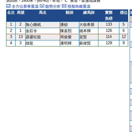
第四班 - 1400米 - (60-40) - 草地 - "C" 賽道 - 金盞花讓賽
全方位賽事重溫
餘勢分析
模擬鳥瞰重溫
名次
馬號
馬名
騎師
練馬師
實際
檔位
負磅
1
2
133
5
無心睡眠
潘頓
大衛希斯
2
1
126
6
金莊令
陳嘉熙
姚本輝
3
13
114
12
霹靂狂龍
周俊樂
賀賢
4
3
129
9
雄龍
潘明輝
蘇偉賢