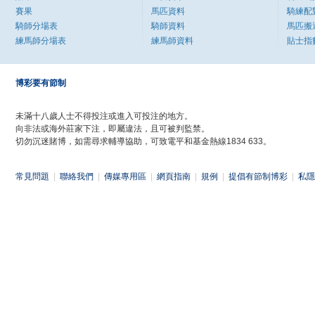
賽果
馬匹資料
騎練配
騎師分場表
騎師資料
馬匹搬
練馬師分場表
練馬師資料
貼士指
博彩要有節制
未滿十八歲人士不得投注或進入可投注的地方。
向非法或海外莊家下注，即屬違法，且可被判監禁。
切勿沉迷賭博，如需尋求輔導協助，可致電平和基金熱線1834 633。
常見問題
|
聯絡我們
|
傳媒專用區
|
網頁指南
|
規例
|
提倡有節制博彩
|
私隱