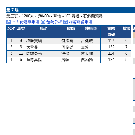
第 7 場
第三班 - 1200米 - (80-60) - 草地 - "C" 賽道 - 石斛蘭讓賽
全方位賽事重溫
餘勢分析
模擬鳥瞰重溫
名次
馬號
馬名
騎師
練馬師
實際
檔位
負磅
1
9
117
6
禪勝寶駒
何澤堯
呂健威
2
3
122
7
大雷暴
周俊樂
韋達
3
12
114
8
閃耀榮光
波健士
容天鵬
4
6
124
5
至尊高陞
潘頓
蔡約翰