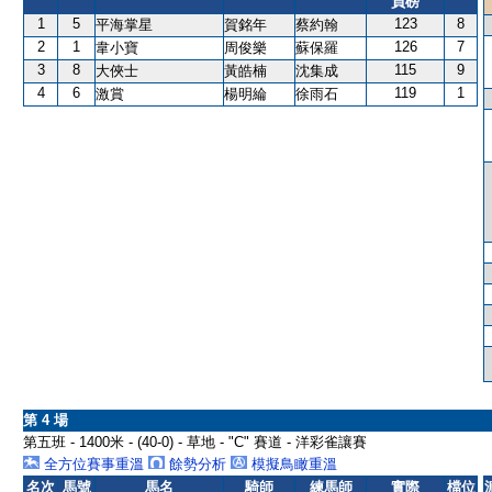
負磅
1
5
123
8
平海掌星
賀銘年
蔡約翰
2
1
126
7
韋小寶
周俊樂
蘇保羅
3
8
115
9
大俠士
黃皓楠
沈集成
4
6
119
1
激賞
楊明綸
徐雨石
第 4 場
第五班 - 1400米 - (40-0) - 草地 - "C" 賽道 - 洋彩雀讓賽
全方位賽事重溫
餘勢分析
模擬鳥瞰重溫
名次
馬號
馬名
騎師
練馬師
實際
檔位