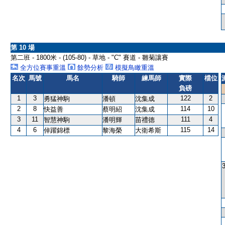
第 10 場
第二班 - 1800米 - (105-80) - 草地 - "C" 賽道 - 雛菊讓賽
全方位賽事重溫
餘勢分析
模擬鳥瞰重溫
名次
馬號
馬名
騎師
練馬師
實際
檔位
負磅
1
3
122
2
勇猛神駒
潘頓
沈集成
2
8
114
10
快益善
蔡明紹
沈集成
3
11
111
4
智慧神駒
潘明輝
苗禮德
4
6
115
14
倬躍錦標
黎海榮
大衛希斯