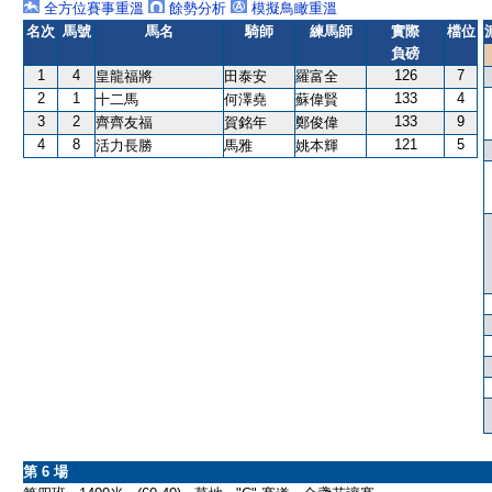
全方位賽事重溫
餘勢分析
模擬鳥瞰重溫
名次
馬號
馬名
騎師
練馬師
實際
檔位
負磅
1
4
126
7
皇龍福將
田泰安
羅富全
2
1
133
4
十二馬
何澤堯
蘇偉賢
3
2
133
9
齊齊友福
賀銘年
鄭俊偉
4
8
121
5
活力長勝
馬雅
姚本輝
第 6 場