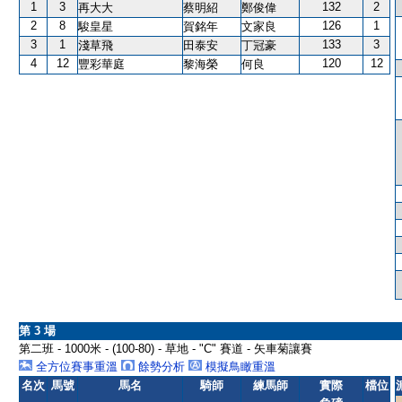
1
3
132
2
再大大
蔡明紹
鄭俊偉
2
8
126
1
駿皇星
賀銘年
文家良
3
1
133
3
淺草飛
田泰安
丁冠豪
4
12
120
12
豐彩華庭
黎海榮
何良
第 3 場
第二班 - 1000米 - (100-80) - 草地 - "C" 賽道 - 矢車菊讓賽
全方位賽事重溫
餘勢分析
模擬鳥瞰重溫
名次
馬號
馬名
騎師
練馬師
實際
檔位