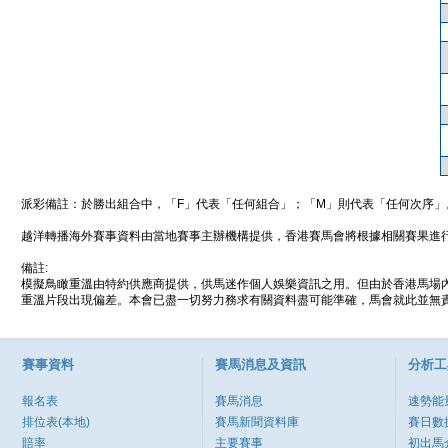
派彩備註：於勝出組合中，「F」代表「任何組合」；「M」則代表「任何次序」
越洋轉播海外賽事資料由當地賽事主辦機構提供，香港賽馬會將根據相關賽果進
備註:
模擬鳥瞰重溫由特約供應商提供，供馬迷作個人娛樂資訊之用。但由於香港馬場
重溫片段出現偏差。本會已盡一切努力務求有關資料盡可能準確，馬會就此並無責
賽事資料
賽馬消息及資訊
分析工
報名表
賽馬消息
速勢能
排位表(本地)
賽馬新聞資料庫
賽日數
賠率
主要賽事
初出馬