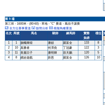
第 9 場
第三班 - 1600米 - (80-60) - 草地 - "C" 賽道 - 風信子讓賽
全方位賽事重溫
餘勢分析
模擬鳥瞰重溫
名次
馬號
馬名
騎師
練馬師
實際
檔位
負磅
1
1
133
8
旗幟輝煌
潘頓
羅富全
2
10
122
3
真勝者
何澤堯
丁冠豪
3
11
120
5
美麗日子
潘明輝
容天鵬
4
8
126
10
繽紛遊戲
薛恩
羅富全