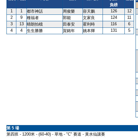
負磅
1
1
126
12
都市神話
周俊樂
容天鵬
2
9
124
11
種福者
郭能
文家良
3
13
116
6
晴朗拍檔
田泰安
霍利時
4
4
131
5
生生勝勝
賀銘年
姚本輝
第 5 場
第四班 - 1200米 - (60-40) - 草地 - "C" 賽道 - 黃水仙讓賽