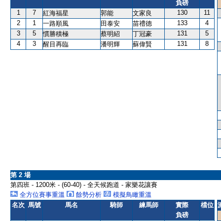
負磅
1
7
130
11
紅海福星
郭能
文家良
2
1
133
4
一路順風
田泰安
苗禮德
3
5
131
5
慣勝積極
蔡明紹
丁冠豪
4
3
131
8
醒目再臨
潘明輝
蘇偉賢
第 2 場
第四班 - 1200米 - (60-40) - 全天候跑道 - 家樂花讓賽
全方位賽事重溫
餘勢分析
模擬鳥瞰重溫
名次
馬號
馬名
騎師
練馬師
實際
檔位
負磅