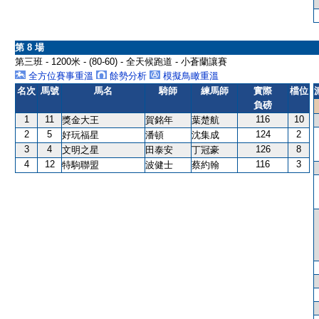
第 8 場
第三班 - 1200米 - (80-60) - 全天候跑道 - 小蒼蘭讓賽
全方位賽事重溫
餘勢分析
模擬鳥瞰重溫
名次
馬號
馬名
騎師
練馬師
實際
檔位
負磅
1
11
116
10
獎金大王
賀銘年
葉楚航
2
5
124
2
好玩福星
潘頓
沈集成
3
4
126
8
文明之星
田泰安
丁冠豪
4
12
116
3
特駒聯盟
波健士
蔡約翰