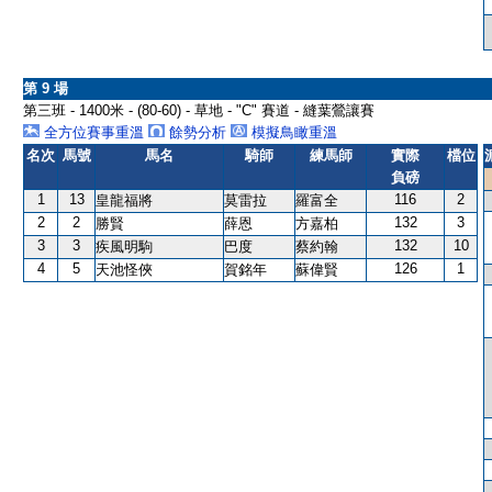
第 9 場
第三班 - 1400米 - (80-60) - 草地 - "C" 賽道 - 縫葉鶯讓賽
全方位賽事重溫
餘勢分析
模擬鳥瞰重溫
名次
馬號
馬名
騎師
練馬師
實際
檔位
負磅
1
13
116
2
皇龍福將
莫雷拉
羅富全
2
2
132
3
勝賢
薛恩
方嘉柏
3
3
132
10
疾風明駒
巴度
蔡約翰
4
5
126
1
天池怪俠
賀銘年
蘇偉賢