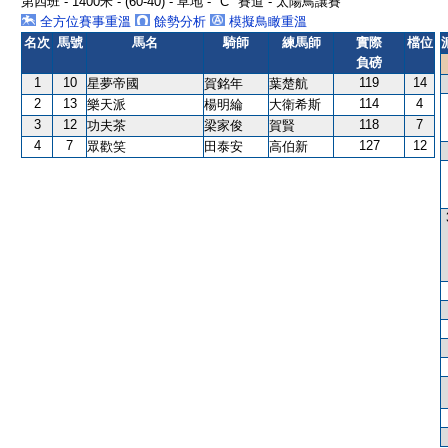
第四班 - 1400米 - (60-40) - 草地 - "C" 賽道 - 太陽鳥讓賽
全方位賽事重溫
餘勢分析
模擬鳥瞰重溫
名次
馬號
馬名
騎師
練馬師
實際
檔位
負磅
1
10
119
14
星夢帝國
賀銘年
葉楚航
2
13
114
4
樂天派
楊明綸
大衛希斯
3
12
118
7
功夫茶
梁家俊
賀賢
4
7
127
12
眾歡笑
田泰安
高伯新