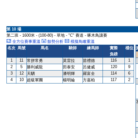
第 10 場
第二班 - 1600米 - (100-80) - 草地 - "C" 賽道 - 啄木鳥讓賽
全方位賽事重溫
餘勢分析
模擬鳥瞰重溫
名次
馬號
馬名
騎師
練馬師
實際
檔位
負磅
1
11
116
1
常拼常勇
莫雷拉
苗禮德
2
5
120
9
勝利威龍
田泰安
呂健威
3
12
114
6
天駟
潘明輝
羅富全
4
10
117
2
超級軍團
楊明綸
方嘉柏