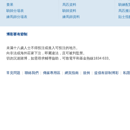
賽果
馬匹資料
騎練配
騎師分場表
騎師資料
馬匹搬
練馬師分場表
練馬師資料
貼士指
博彩要有節制
未滿十八歲人士不得投注或進入可投注的地方。
向非法或海外莊家下注，即屬違法，且可被判監禁。
切勿沉迷賭博，如需尋求輔導協助，可致電平和基金熱線1834 633。
常見問題
|
聯絡我們
|
傳媒專用區
|
網頁指南
|
規例
|
提倡有節制博彩
|
私隱