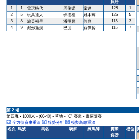
負磅
1
1
128
1
電玩時代
周俊樂
韋達
2
5
125
5
玩具達人
班德禮
姚本輝
3
8
113
3
旅英福星
潘明輝
何良
4
9
115
7
彪形遨漢
巴度
蘇偉賢
第 2 場
第四班 - 1000米 - (60-40) - 草地 - "C" 賽道 - 畫眉讓賽
全方位賽事重溫
餘勢分析
模擬鳥瞰重溫
名次
馬號
馬名
騎師
練馬師
實際
檔位
負磅