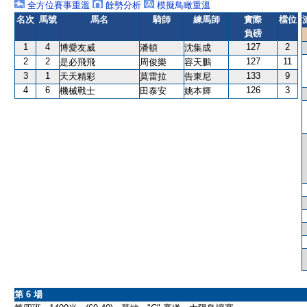
全方位賽事重溫
餘勢分析
模擬鳥瞰重溫
名次
馬號
馬名
騎師
練馬師
實際
檔位
負磅
1
4
127
2
博愛友威
潘頓
沈集成
2
2
127
11
是必飛飛
周俊樂
容天鵬
3
1
133
9
天天精彩
莫雷拉
告東尼
4
6
126
3
機械戰士
田泰安
姚本輝
第 6 場