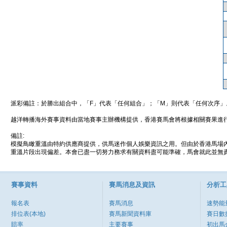
派彩備註：於勝出組合中，「F」代表「任何組合」；「M」則代表「任何次序」
越洋轉播海外賽事資料由當地賽事主辦機構提供，香港賽馬會將根據相關賽果進
備註:
模擬鳥瞰重溫由特約供應商提供，供馬迷作個人娛樂資訊之用。但由於香港馬場
重溫片段出現偏差。本會已盡一切努力務求有關資料盡可能準確，馬會就此並無責
賽事資料
賽馬消息及資訊
分析工
報名表
賽馬消息
速勢能
排位表(本地)
賽馬新聞資料庫
賽日數
賠率
主要賽事
初出馬