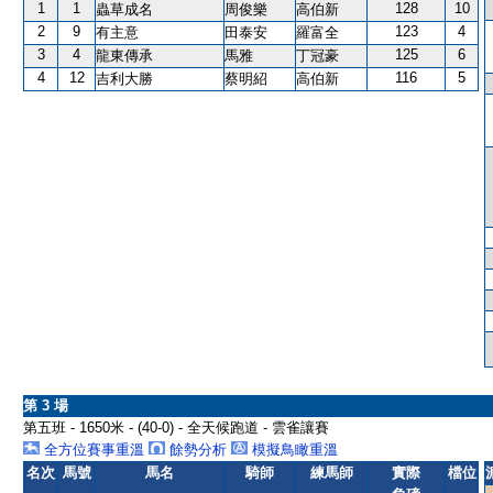
1
1
128
10
蟲草成名
周俊樂
高伯新
2
9
123
4
有主意
田泰安
羅富全
3
4
125
6
龍東傳承
馬雅
丁冠豪
4
12
116
5
吉利大勝
蔡明紹
高伯新
第 3 場
第五班 - 1650米 - (40-0) - 全天候跑道 - 雲雀讓賽
全方位賽事重溫
餘勢分析
模擬鳥瞰重溫
名次
馬號
馬名
騎師
練馬師
實際
檔位