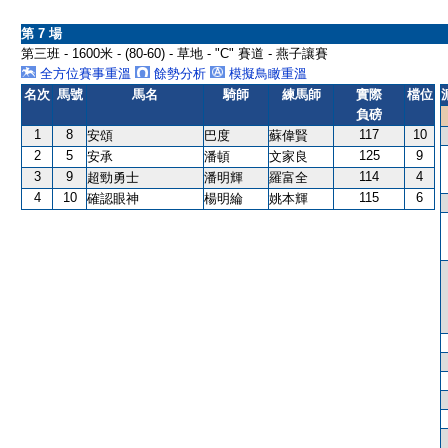
第 7 場
第三班 - 1600米 - (80-60) - 草地 - "C" 賽道 - 燕子讓賽
全方位賽事重溫
餘勢分析
模擬鳥瞰重溫
名次
馬號
馬名
騎師
練馬師
實際
檔位
負磅
1
8
117
10
安頌
巴度
蘇偉賢
2
5
125
9
安承
潘頓
文家良
3
9
114
4
超勁勇士
潘明輝
羅富全
4
10
115
6
確認眼神
楊明綸
姚本輝