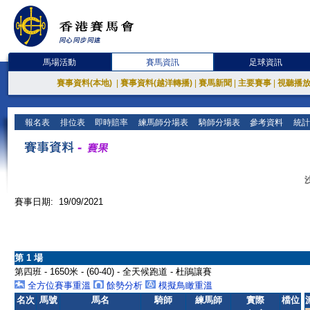
馬場活動
賽馬資訊
足球資訊
賽事資料(本地)
|
賽事資料(越洋轉播)
|
賽馬新聞
|
主要賽事
|
視聽播
報名表
排位表
即時賠率
練馬師分場表
騎師分場表
參考資料
統計
賽事日期: 19/09/2021
第 1 場
第四班 - 1650米 - (60-40) - 全天候跑道 - 杜鵑讓賽
全方位賽事重溫
餘勢分析
模擬鳥瞰重溫
名次
馬號
馬名
騎師
練馬師
實際
檔位