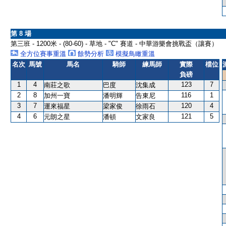
第 8 場
第三班 - 1200米 - (80-60) - 草地 - "C" 賽道 - 中華游樂會挑戰盃（讓賽）
全方位賽事重溫
餘勢分析
模擬鳥瞰重溫
名次
馬號
馬名
騎師
練馬師
實際
檔位
負磅
1
4
123
7
南莊之歌
巴度
沈集成
2
8
116
1
加州一寶
潘明輝
告東尼
3
7
120
4
運來福星
梁家俊
徐雨石
4
6
121
5
元朗之星
潘頓
文家良