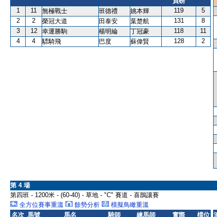
負磅
1
11
119
5
無極戰士
班德禮
姚本輝
2
2
131
8
榮冠大道
田泰安
葉楚航
3
12
118
11
幸運勝駒
楊明綸
丁冠豪
4
4
128
2
驃騎飛
巴度
蘇偉賢
第 4 場
第四班 - 1200米 - (60-40) - 草地 - "C" 賽道 - 喜鵲讓賽
全方位賽事重溫
餘勢分析
模擬鳥瞰重溫
名次
馬號
馬名
騎師
練馬師
實際
檔位