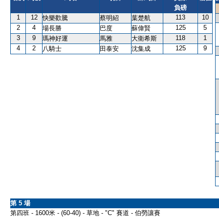
負磅
1
12
113
10
快樂歡騰
蔡明紹
葉楚航
2
4
125
5
場長勝
巴度
蘇偉賢
3
9
118
1
瑪神好運
馬雅
大衛希斯
4
2
125
9
八騎士
田泰安
沈集成
第 5 場
第四班 - 1600米 - (60-40) - 草地 - "C" 賽道 - 伯勞讓賽