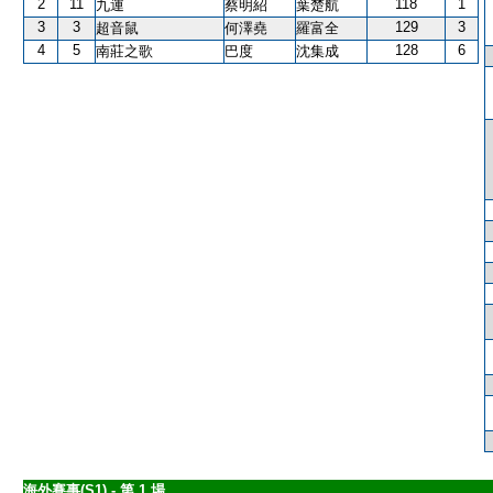
2
11
118
1
九運
蔡明紹
葉楚航
3
3
129
3
超音鼠
何澤堯
羅富全
4
5
128
6
南莊之歌
巴度
沈集成
海外賽事(S1) - 第 1 場