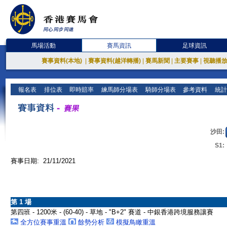
馬場活動
賽馬資訊
足球資訊
賽事資料(本地)
|
賽事資料(越洋轉播)
|
賽馬新聞
|
主要賽事
|
視聽播
報名表
排位表
即時賠率
練馬師分場表
騎師分場表
參考資料
統計
沙田:
S1:
賽事日期: 21/11/2021
第 1 場
第四班 - 1200米 - (60-40) - 草地 - "B+2" 賽道 - 中銀香港跨境服務讓賽
全方位賽事重溫
餘勢分析
模擬鳥瞰重溫