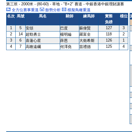
第三班 - 2000米 - (80-60) - 草地 - "B+2" 賽道 - 中銀香港中銀理財讓賽
全方位賽事重溫
餘勢分析
模擬鳥瞰重溫
名次
馬號
馬名
騎師
練馬師
實際
檔位
負磅
1
5
127
3
安頌
巴度
蘇偉賢
2
14
118
2
超勁勇士
楊明綸
羅富全
3
6
126
1
喜蓮心星
薛恩
大衛希斯
4
7
125
4
高瞻遠矚
何澤堯
苗禮德