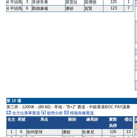
3
125
1
4 平頭馬
常拼常勇
莫雷拉
苗禮德
6
123
7
4 平頭馬
勤德兼備
潘頓
賀賢
第 10 場
第三班 - 1200米 - (80-60) - 草地 - "B+2" 賽道 - 中銀香港BOC PAY讓賽
全方位賽事重溫
餘勢分析
模擬鳥瞰重溫
名次
馬號
馬名
騎師
練馬師
實際
檔位
負磅
1
6
126
13
加州星球
潘頓
告東尼