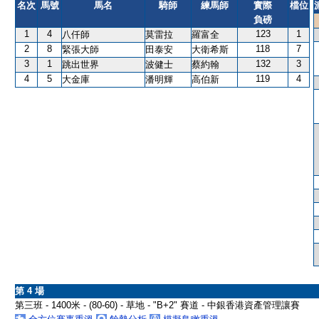
名次
馬號
馬名
騎師
練馬師
實際
檔位
負磅
1
4
123
1
八仟師
莫雷拉
羅富全
2
8
118
7
緊張大師
田泰安
大衛希斯
3
1
132
3
跳出世界
波健士
蔡約翰
4
5
119
4
大金庫
潘明輝
高伯新
第 4 場
第三班 - 1400米 - (80-60) - 草地 - "B+2" 賽道 - 中銀香港資產管理讓賽