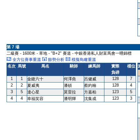
第 7 場
二級賽 - 1600米 - 草地 - "B+2" 賽道 - 中銀香港私人財富馬會一哩錦標
全方位賽事重溫
餘勢分析
模擬鳥瞰重溫
名次
馬號
馬名
騎師
練馬師
實際
檔位
負磅
1
1
128
7
金鎗六十
何澤堯
呂健威
2
2
128
4
夏威夷
潘頓
蔡約翰
3
5
123
5
達心星
莫雷拉
方嘉柏
4
4
123
3
幸福笑容
潘明輝
沈集成