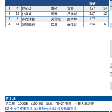
負磅
1
4
127
14
好拍檔
潘頓
賀賢
2
12
117
12
仲得威
馬雅
呂健威
3
3
127
1
綠尚飛馳
莫雷拉
姚本輝
4
14
114
6
競駿翩翩
巴度
蘇偉賢
第 3 場
第二班 - 1000米 - (100-80) - 草地 - "B+2" 賽道 - 中銀人壽讓賽
全方位賽事重溫
餘勢分析
模擬鳥瞰重溫