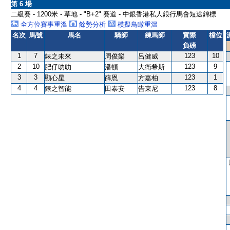
第 6 場
二級賽 - 1200米 - 草地 - "B+2" 賽道 - 中銀香港私人銀行馬會短途錦標
全方位賽事重溫
餘勢分析
模擬鳥瞰重溫
名次
馬號
馬名
騎師
練馬師
實際
檔位
負磅
1
7
123
10
錶之未來
周俊樂
呂健威
2
10
123
9
肥仔叻叻
潘頓
大衛希斯
3
3
123
1
顯心星
薛恩
方嘉柏
4
4
123
8
錶之智能
田泰安
告東尼