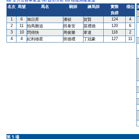
全方位賽事重溫
餘勢分析
模擬鳥瞰重溫
名次
馬號
馬名
騎師
練馬師
實際
檔位
負磅
1
6
124
4
旭日昇
潘頓
賀賢
2
11
120
6
拍馬難追
田泰安
苗禮德
3
10
118
2
閃得快
周俊樂
韋達
4
4
127
11
紀利雄星
班德禮
丁冠豪
第 5 場