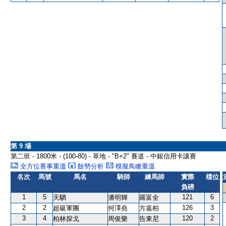
第 9 場
第二班 - 1800米 - (100-80) - 草地 - "B+2" 賽道 - 中銀信用卡讓賽
全方位賽事重溫
餘勢分析
模擬鳥瞰重溫
名次
馬號
馬名
騎師
練馬師
實際
檔位
負磅
1
5
121
6
天駟
潘明輝
羅富全
2
2
126
3
超級軍團
何澤堯
方嘉柏
3
4
120
2
柏林探戈
周俊樂
告東尼