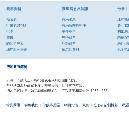
賽事資料
賽馬消息及資訊
分析工
報名表
賽馬消息
速勢能
排位表(本地)
賽馬新聞資料庫
賽日數
賠率
主要賽事
初出馬
賽果
馬匹資料
騎練配
騎師分場表
騎師資料
馬匹搬
練馬師分場表
練馬師資料
貼士指
博彩要有節制
未滿十八歲人士不得投注或進入可投注的地方。
向非法或海外莊家下注，即屬違法，且可被判監禁。
切勿沉迷賭博，如需尋求輔導協助，可致電平和基金熱線1834 633。
常見問題
|
聯絡我們
|
傳媒專用區
|
網頁指南
|
規例
|
提倡有節制博彩
|
私隱