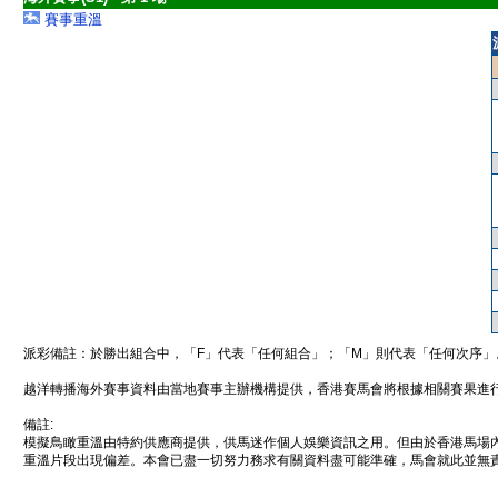
賽事重溫
派彩備註：於勝出組合中，「F」代表「任何組合」；「M」則代表「任何次序」
越洋轉播海外賽事資料由當地賽事主辦機構提供，香港賽馬會將根據相關賽果進
備註:
模擬鳥瞰重溫由特約供應商提供，供馬迷作個人娛樂資訊之用。但由於香港馬場
重溫片段出現偏差。本會已盡一切努力務求有關資料盡可能準確，馬會就此並無責