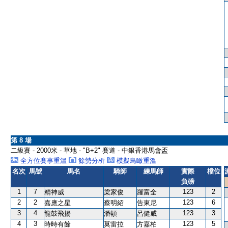
第 8 場
二級賽 - 2000米 - 草地 - "B+2" 賽道 - 中銀香港馬會盃
全方位賽事重溫
餘勢分析
模擬鳥瞰重溫
名次
馬號
馬名
騎師
練馬師
實際
檔位
負磅
1
7
123
2
精神威
梁家俊
羅富全
2
2
123
6
嘉應之星
蔡明紹
告東尼
3
4
123
3
龍鼓飛揚
潘頓
呂健威
4
3
123
5
時時有餘
莫雷拉
方嘉柏