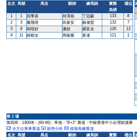
名次
馬號
馬名
騎師
練馬師
實際
檔位
負磅
1
1
133
8
四季喜
何澤堯
丁冠豪
2
3
132
7
騰飛塔
田泰安
蘇偉賢
3
8
126
12
啱啱好
潘頓
羅富全
4
11
121
1
靚蝦女
周俊樂
韋達
第 2 場
第四班 - 1400米 - (60-40) - 草地 - "B+2" 賽道 - 中銀香港中小企理財讓賽
全方位賽事重溫
餘勢分析
模擬鳥瞰重溫
名次
馬號
馬名
騎師
練馬師
實際
檔位