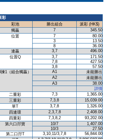
派彩
彩池
勝出組合
派彩 (HK$)
7
345.50
獨贏
7
80.00
位置
3
13.50
8
36.00
3,7
496.00
連贏
3,7
171.50
位置Q
7,8
427.50
3,8
57.50
A1
3揀1（組合獨贏）
未能勝出
A2
未能勝出
A3
38.00
詳情
7,3
1,365.00
二重彩
7,3,8
15,039.00
三重彩
3,7,8
1,326.00
單T
2,3,7,8
2,408.00
四連環
7,3,8,2
93,202.00
四重彩
10/7
1,407.00
第六口孖寶
10/3
27.50
3,10,11/3,7,8
56,844.00
第二口孖T