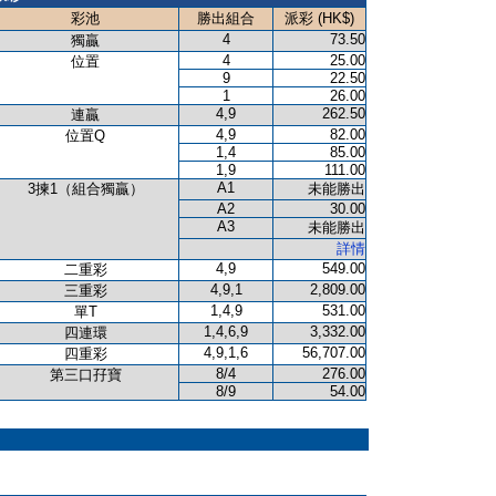
彩池
勝出組合
派彩 (HK$)
4
73.50
獨贏
4
25.00
位置
9
22.50
1
26.00
4,9
262.50
連贏
4,9
82.00
位置Q
1,4
85.00
1,9
111.00
A1
3揀1（組合獨贏）
未能勝出
A2
30.00
A3
未能勝出
詳情
4,9
549.00
二重彩
4,9,1
2,809.00
三重彩
1,4,9
531.00
單T
1,4,6,9
3,332.00
四連環
4,9,1,6
56,707.00
四重彩
8/4
276.00
第三口孖寶
8/9
54.00