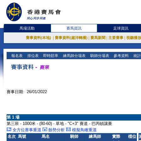
馬場活動
賽馬資訊
足球資訊
賽事資料(本地)
|
賽事資料(越洋轉播)
|
賽馬新聞
|
主要賽事
|
視聽播
報名表
排位表
即時賠率
練馬師分場表
騎師分場表
參考資料
統計
賽事日期: 26/01/2022
第 1 場
第三班 - 1000米 - (80-60) - 草地 - "C+3" 賽道 - 巴丙頓讓賽
全方位賽事重溫
餘勢分析
模擬鳥瞰重溫
名次
馬號
馬名
騎師
練馬師
實際
檔位