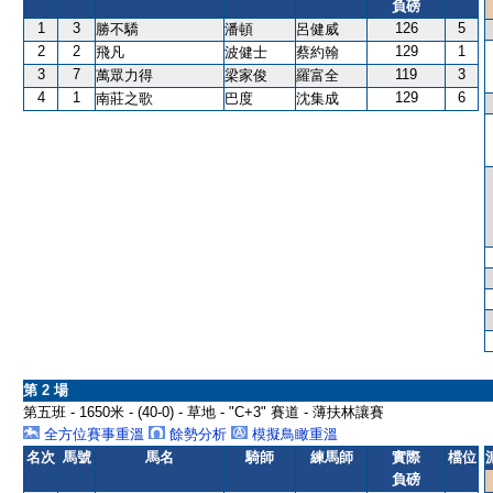
負磅
1
3
126
5
勝不驕
潘頓
呂健威
2
2
129
1
飛凡
波健士
蔡約翰
3
7
119
3
萬眾力得
梁家俊
羅富全
4
1
129
6
南莊之歌
巴度
沈集成
第 2 場
第五班 - 1650米 - (40-0) - 草地 - "C+3" 賽道 - 薄扶林讓賽
全方位賽事重溫
餘勢分析
模擬鳥瞰重溫
名次
馬號
馬名
騎師
練馬師
實際
檔位
負磅