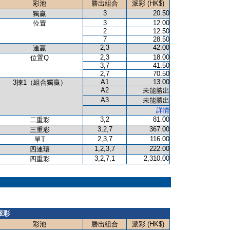
彩池
勝出組合
派彩 (HK$)
3
20.50
獨贏
3
12.00
位置
2
12.50
7
28.50
2,3
42.00
連贏
2,3
18.00
位置Q
3,7
41.50
2,7
70.50
A1
13.00
3揀1（組合獨贏）
A2
未能勝出
A3
未能勝出
詳情
3,2
81.00
二重彩
3,2,7
367.00
三重彩
2,3,7
116.00
單T
1,2,3,7
222.00
四連環
3,2,7,1
2,310.00
四重彩
派彩
彩池
勝出組合
派彩 (HK$)