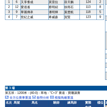
1
6
124
2
又享耆成
莫雷拉
容天鵬
2
12
113
8
愛逍遙
蔡明紹
徐雨石
3
9
118
5
華麗傳承
潘明輝
葉楚航
4
7
123
9
世紀之威
希威森
賀賢
第 3 場
第五班 - 1200米 - (40-0) - 草地 - "C+3" 賽道 - 寶珊讓賽
全方位賽事重溫
餘勢分析
模擬鳥瞰重溫
名次
馬號
馬名
騎師
練馬師
實際
檔位