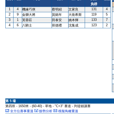
負磅
1
4
131
4
機緣巧俠
蔡明紹
文家良
2
9
119
5
金獅大將
賀銘年
大衛希斯
3
1
133
7
芙蓉莊
田泰安
姚本輝
4
6
123
2
八騎士
班德禮
沈集成
第 5 場
第四班 - 1650米 - (60-40) - 草地 - "C+3" 賽道 - 列堤頓讓賽
全方位賽事重溫
餘勢分析
模擬鳥瞰重溫