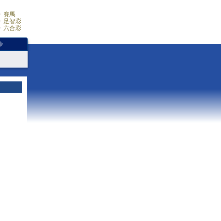
賽馬
足智彩
六合彩
少