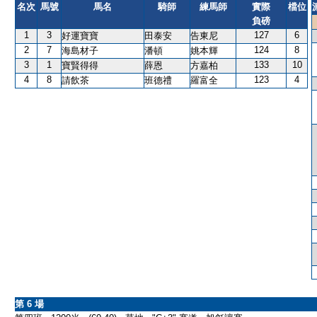
名次
馬號
馬名
騎師
練馬師
實際
檔位
負磅
1
3
127
6
好運寶寶
田泰安
告東尼
2
7
124
8
海島材子
潘頓
姚本輝
3
1
133
10
寶賢得得
薛恩
方嘉柏
4
8
123
4
請飲茶
班德禮
羅富全
第 6 場