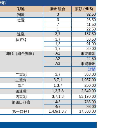
派彩
彩池
勝出組合
派彩 (HK$)
3
92.50
獨贏
3
26.50
位置
7
11.50
1
22.50
3,7
137.50
連贏
3,7
53.50
位置Q
1,3
91.00
1,7
39.00
A1
3揀1（組合獨贏）
未能勝出
A2
22.50
A3
未能勝出
詳情
3,7
363.00
二重彩
3,7,1
1,957.00
三重彩
1,3,7
250.00
單T
1,3,7,8
2,549.00
四連環
3,7,1,8
53,170.00
四重彩
4/3
785.00
第四口孖寶
4/7
36.00
1,4,9/1,3,7
17,538.00
第一口孖T