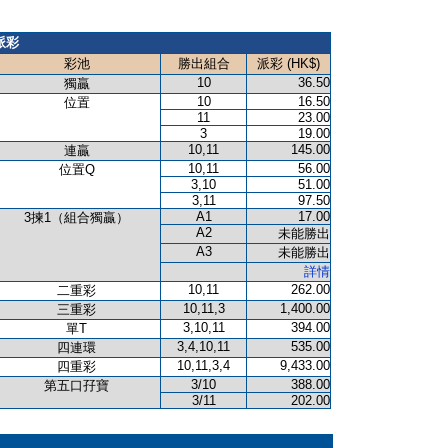
派彩
彩池
勝出組合
派彩 (HK$)
10
36.50
獨贏
10
16.50
位置
11
23.00
3
19.00
10,11
145.00
連贏
10,11
56.00
位置Q
3,10
51.00
3,11
97.50
A1
17.00
3揀1（組合獨贏）
A2
未能勝出
A3
未能勝出
詳情
10,11
262.00
二重彩
10,11,3
1,400.00
三重彩
3,10,11
394.00
單T
3,4,10,11
535.00
四連環
10,11,3,4
9,433.00
四重彩
3/10
388.00
第五口孖寶
3/11
202.00