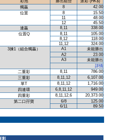
彩池
勝出組合
派彩 (HK$)
8
42.00
獨贏
8
15.50
位置
11
48.00
12
45.50
8,11
338.00
連贏
8,11
105.00
位置Q
8,12
118.00
11,12
324.00
A1
3揀1（組合獨贏）
未能勝出
A2
23.00
A3
未能勝出
詳情
8,11
786.00
二重彩
8,11,12
6,107.00
三重彩
8,11,12
1,716.00
單T
6,8,11,12
949.00
四連環
8,11,12,6
20,373.00
四重彩
6/8
125.00
第二口孖寶
6/11
89.50
派彩