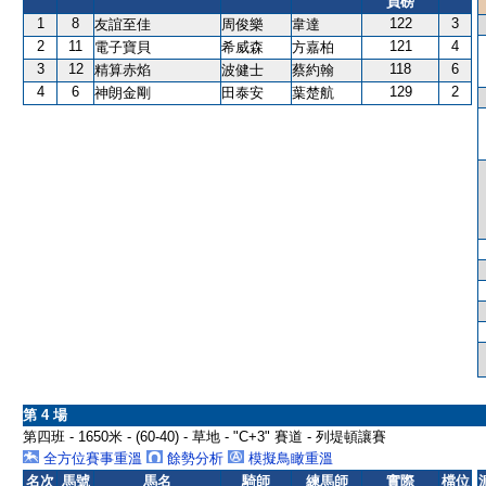
負磅
1
8
122
3
友誼至佳
周俊樂
韋達
2
11
121
4
電子寶貝
希威森
方嘉柏
3
12
118
6
精算赤焰
波健士
蔡約翰
4
6
129
2
神朗金剛
田泰安
葉楚航
第 4 場
第四班 - 1650米 - (60-40) - 草地 - "C+3" 賽道 - 列堤頓讓賽
全方位賽事重溫
餘勢分析
模擬鳥瞰重溫
名次
馬號
馬名
騎師
練馬師
實際
檔位