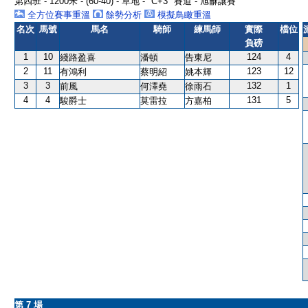
第四班 - 1200米 - (60-40) - 草地 - "C+3" 賽道 - 旭龢讓賽
全方位賽事重溫
餘勢分析
模擬鳥瞰重溫
名次
馬號
馬名
騎師
練馬師
實際
檔位
負磅
1
10
124
4
綫路盈喜
潘頓
告東尼
2
11
123
12
有鴻利
蔡明紹
姚本輝
3
3
132
1
前風
何澤堯
徐雨石
4
4
131
5
駿爵士
莫雷拉
方嘉柏
第 7 場