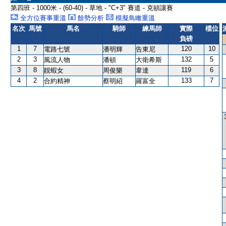
第四班 - 1000米 - (60-40) - 草地 - "C+3" 賽道 - 克頓讓賽
全方位賽事重溫
餘勢分析
模擬鳥瞰重溫
名次
馬號
馬名
騎師
練馬師
實際
檔位
負磅
1
7
120
10
電路七號
潘明輝
告東尼
2
3
132
5
風流人物
潘頓
大衛希斯
3
8
119
6
靚蝦女
周俊樂
韋達
4
2
133
7
合約精神
蔡明紹
羅富全