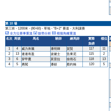
第 10 場
第三班 - 1200米 - (80-60) - 草地 - "B+2" 賽道 - 大利讓賽
全方位賽事重溫
餘勢分析
模擬鳥瞰重溫
名次
馬號
馬名
騎師
練馬師
實際
檔位
負磅
1
4
117
11
威力奔騰
潘明輝
賀賢
2
13
115
2
連連有盈
波健士
告東尼
3
6
118
13
穿甲鷹
莫雷拉
徐雨石
4
5
120
5
勇闖
潘頓
蔡約翰