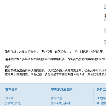
派彩備註：於勝出組合中，「F」代表「任何組合」；「M」則代表「任何次序」
越洋轉播海外賽事資料由當地賽事主辦機構提供，香港賽馬會將根據相關賽果進
備註:
模擬鳥瞰重溫由特約供應商提供，供馬迷作個人娛樂資訊之用。但由於香港馬場
重溫片段出現偏差。本會已盡一切努力務求有關資料盡可能準確，馬會就此並無責
賽事資料
賽馬消息及資訊
分析工
報名表
賽馬消息
速勢能
排位表(本地)
賽馬新聞資料庫
賽日數