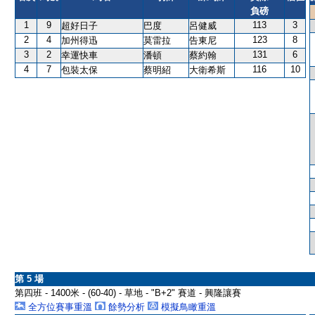
負磅
1
9
113
3
超好日子
巴度
呂健威
2
4
123
8
加州得迅
莫雷拉
告東尼
3
2
131
6
幸運快車
潘頓
蔡約翰
4
7
116
10
包裝太保
蔡明紹
大衛希斯
第 5 場
第四班 - 1400米 - (60-40) - 草地 - "B+2" 賽道 - 興隆讓賽
全方位賽事重溫
餘勢分析
模擬鳥瞰重溫