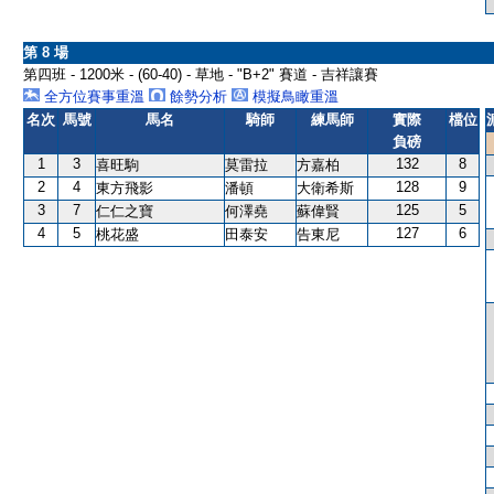
第 8 場
第四班 - 1200米 - (60-40) - 草地 - "B+2" 賽道 - 吉祥讓賽
全方位賽事重溫
餘勢分析
模擬鳥瞰重溫
名次
馬號
馬名
騎師
練馬師
實際
檔位
負磅
1
3
132
8
喜旺駒
莫雷拉
方嘉柏
2
4
128
9
東方飛影
潘頓
大衛希斯
3
7
125
5
仁仁之寶
何澤堯
蘇偉賢
4
5
127
6
桃花盛
田泰安
告東尼