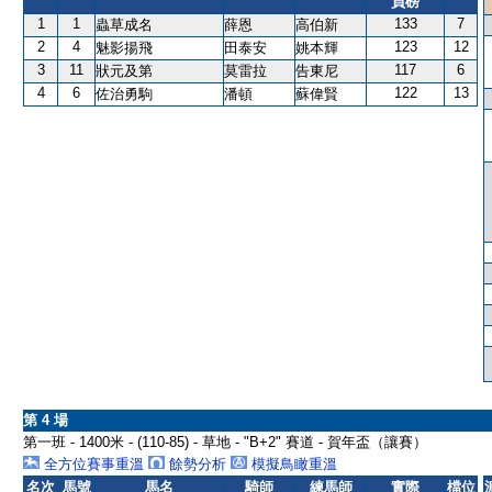
負磅
1
1
133
7
蟲草成名
薛恩
高伯新
2
4
123
12
魅影揚飛
田泰安
姚本輝
3
11
117
6
狀元及第
莫雷拉
告東尼
4
6
122
13
佐治勇駒
潘頓
蘇偉賢
第 4 場
第一班 - 1400米 - (110-85) - 草地 - "B+2" 賽道 - 賀年盃（讓賽）
全方位賽事重溫
餘勢分析
模擬鳥瞰重溫
名次
馬號
馬名
騎師
練馬師
實際
檔位