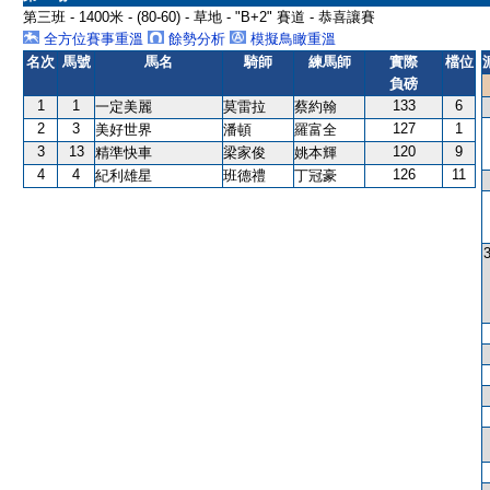
第三班 - 1400米 - (80-60) - 草地 - "B+2" 賽道 - 恭喜讓賽
全方位賽事重溫
餘勢分析
模擬鳥瞰重溫
名次
馬號
馬名
騎師
練馬師
實際
檔位
負磅
1
1
133
6
一定美麗
莫雷拉
蔡約翰
2
3
127
1
美好世界
潘頓
羅富全
3
13
120
9
精準快車
梁家俊
姚本輝
4
4
126
11
紀利雄星
班德禮
丁冠豪