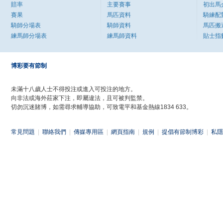
賠率
主要賽事
初出馬
賽果
馬匹資料
騎練配
騎師分場表
騎師資料
馬匹搬
練馬師分場表
練馬師資料
貼士指
博彩要有節制
未滿十八歲人士不得投注或進入可投注的地方。
向非法或海外莊家下注，即屬違法，且可被判監禁。
切勿沉迷賭博，如需尋求輔導協助，可致電平和基金熱線1834 633。
常見問題
|
聯絡我們
|
傳媒專用區
|
網頁指南
|
規例
|
提倡有節制博彩
|
私隱