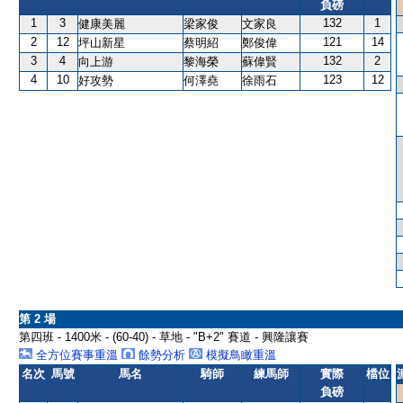
負磅
1
3
132
1
健康美麗
梁家俊
文家良
2
12
121
14
坪山新星
蔡明紹
鄭俊偉
3
4
132
2
向上游
黎海榮
蘇偉賢
4
10
123
12
好攻勢
何澤堯
徐雨石
第 2 場
第四班 - 1400米 - (60-40) - 草地 - "B+2" 賽道 - 興隆讓賽
全方位賽事重溫
餘勢分析
模擬鳥瞰重溫
名次
馬號
馬名
騎師
練馬師
實際
檔位
負磅