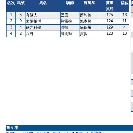
名次
馬號
馬名
騎師
練馬師
實際
檔位
負磅
1
5
125
13
有緣人
巴度
蔡約翰
2
9
124
11
太陽拍檔
莫雷拉
姚本輝
3
4
129
4
錶之科學
潘頓
蘇保羅
4
2
128
10
八卦
潘明輝
賀賢
第 6 場