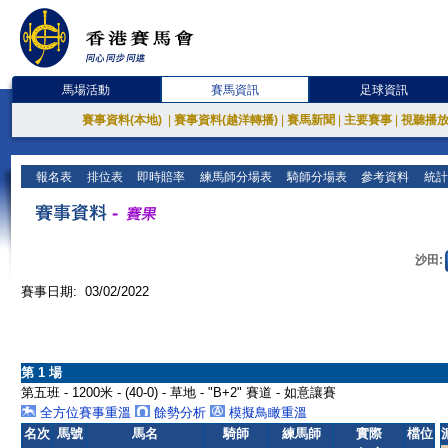
馬場活動
賽馬資訊
足球資訊
賽事資料(本地)
|
賽事資料(越洋轉播)
|
賽馬新聞
|
主要賽事
|
視聽播
報名表
排位表
即時賠率
練馬師分場表
騎師分場表
參考資料
統計
沙田:
賽事日期: 03/02/2022
第 1 場
第五班 - 1200米 - (40-0) - 草地 - "B+2" 賽道 - 如意讓賽
全方位賽事重溫
餘勢分析
模擬鳥瞰重溫
名次
馬號
馬名
騎師
練馬師
實際
檔位