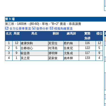
第 9 場
第三班 - 1400米 - (80-60) - 草地 - "B+2" 賽道 - 恭喜讓賽
全方位賽事重溫
餘勢分析
模擬鳥瞰重溫
名次
馬號
馬名
騎師
練馬師
實際
檔位
負磅
1
12
116
12
健康快駒
莫雷拉
蔡約翰
2
5
122
5
合夥雄心
何澤堯
告東尼
3
9
117
9
駿益善
潘明輝
沈集成
4
1
133
4
英之星
梁家俊
姚本輝