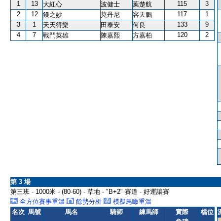
1
13
115
3
大紅心
波健士
葉楚航
2
12
117
1
鎂之妙
莫丹尼
容天鵬
3
1
133
9
天天得樂
田泰安
何良
4
7
120
2
戰鬥英雄
陳嘉熙
方嘉柏
第 3 場
第三班 - 1000米 - (80-60) - 草地 - "B+2" 賽道 - 好運讓賽
全方位賽事重溫
餘勢分析
模擬鳥瞰重溫
名次
馬號
馬名
騎師
練馬師
實際
檔位