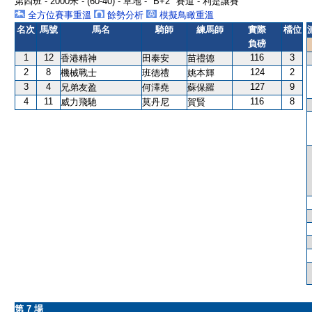
第四班 - 2000米 - (60-40) - 草地 - "B+2" 賽道 - 利是讓賽
全方位賽事重溫
餘勢分析
模擬鳥瞰重溫
名次
馬號
馬名
騎師
練馬師
實際
檔位
負磅
1
12
116
3
香港精神
田泰安
苗禮德
2
8
124
2
機械戰士
班德禮
姚本輝
3
4
127
9
兄弟友盈
何澤堯
蘇保羅
4
11
116
8
威力飛馳
莫丹尼
賀賢
第 7 場