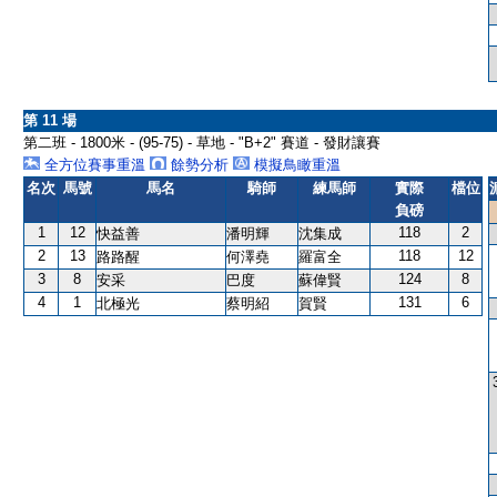
第 11 場
第二班 - 1800米 - (95-75) - 草地 - "B+2" 賽道 - 發財讓賽
全方位賽事重溫
餘勢分析
模擬鳥瞰重溫
名次
馬號
馬名
騎師
練馬師
實際
檔位
負磅
1
12
118
2
快益善
潘明輝
沈集成
2
13
118
12
路路醒
何澤堯
羅富全
3
8
124
8
安采
巴度
蘇偉賢
4
1
131
6
北極光
蔡明紹
賀賢