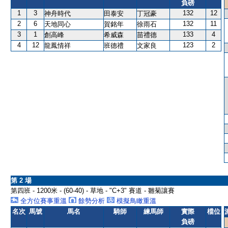
負磅
1
3
132
12
神舟時代
田泰安
丁冠豪
2
6
132
11
天地同心
賀銘年
徐雨石
3
1
133
4
創高峰
希威森
苗禮德
4
12
123
2
龍鳳情祥
班德禮
文家良
第 2 場
第四班 - 1200米 - (60-40) - 草地 - "C+3" 賽道 - 雛菊讓賽
全方位賽事重溫
餘勢分析
模擬鳥瞰重溫
名次
馬號
馬名
騎師
練馬師
實際
檔位
負磅