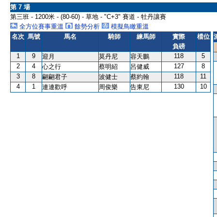
第 7 場
第三班 - 1200米 - (80-60) - 草地 - "C+3" 賽道 - 牡丹讓賽
全方位賽事重溫
餘勢分析
模擬鳥瞰重溫
名次
馬號
馬名
騎師
練馬師
實際
檔位
負磅
1
9
118
5
迎月
莫丹尼
容天鵬
2
4
127
8
心之行
蔡明紹
呂健威
3
8
118
11
翩翩君子
波健士
蔡約翰
4
1
130
10
連連歡呼
周俊樂
告東尼