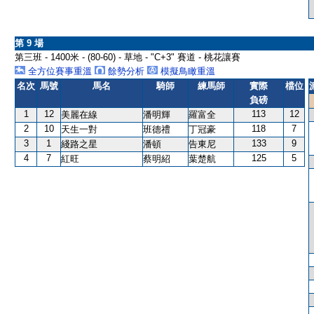
第 9 場
第三班 - 1400米 - (80-60) - 草地 - "C+3" 賽道 - 桃花讓賽
全方位賽事重溫
餘勢分析
模擬鳥瞰重溫
名次
馬號
馬名
騎師
練馬師
實際
檔位
負磅
1
12
113
12
美麗在線
潘明輝
羅富全
2
10
118
7
天生一對
班德禮
丁冠豪
3
1
133
9
綫路之星
潘頓
告東尼
4
7
125
5
紅旺
蔡明紹
葉楚航