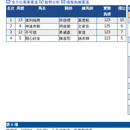
全方位賽事重溫
餘勢分析
模擬鳥瞰重溫
名次
馬號
馬名
騎師
練馬師
實際
檔位
負磅
1
13
123
10
連利福將
班德禮
葉楚航
2
4
125
6
神速奔馳
周俊樂
文家良
3
12
123
7
不可擋
希威森
韋達
4
5
123
5
開心好友
陳嘉熙
姚本輝
第 6 場