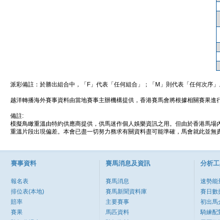
派彩備註：於勝出組合中，「F」代表「任何組合」；「M」則代表「任何次序」
越洋轉播海外賽事資料由當地賽事主辦機構提供，香港賽馬會將根據相關賽果進
備註:
模擬鳥瞰重溫由特約供應商提供，供馬迷作個人娛樂資訊之用。但由於香港馬場
重溫片段出現偏差。本會已盡一切努力務求有關資料盡可能準確，馬會就此並無責
賽事資料
賽馬消息及資訊
分析工
報名表
賽馬消息
速勢能
排位表(本地)
賽馬新聞資料庫
賽日數
賠率
主要賽事
初出馬
賽果
馬匹資料
騎練配