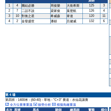
負磅
1
4
125
3
團結必勝
周俊樂
大衛希斯
2
7
126
4
二話不說
梁家俊
葉楚航
3
10
120
11
對衡之星
希威森
韋達
4
2
132
6
金發盛世
潘頓
呂健威
第 4 場
第四班 - 1400米 - (60-40) - 草地 - "C+3" 賽道 - 水仙花讓賽
全方位賽事重溫
餘勢分析
模擬鳥瞰重溫
名次
馬號
馬名
騎師
練馬師
實際
檔位