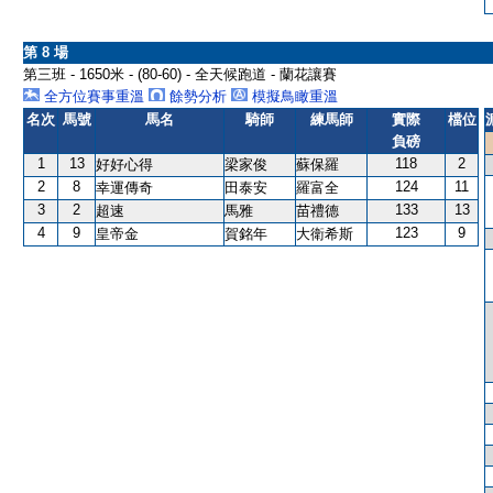
第 8 場
第三班 - 1650米 - (80-60) - 全天候跑道 - 蘭花讓賽
全方位賽事重溫
餘勢分析
模擬鳥瞰重溫
名次
馬號
馬名
騎師
練馬師
實際
檔位
負磅
1
13
118
2
好好心得
梁家俊
蘇保羅
2
8
124
11
幸運傳奇
田泰安
羅富全
3
2
133
13
超速
馬雅
苗禮德
4
9
123
9
皇帝金
賀銘年
大衛希斯