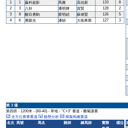
1
1
133
8
贏科超影
馬雅
高伯新
2
3
128
2
八卦
潘明輝
賀賢
3
8
126
5
醒目勇駒
蔡明紹
蘇偉賢
4
6
127
3
勇眼光
潘頓
大衛希斯
第 3 場
第四班 - 1200米 - (60-40) - 草地 - "C+3" 賽道 - 雛菊讓賽
全方位賽事重溫
餘勢分析
模擬鳥瞰重溫
名次
馬號
馬名
騎師
練馬師
實際
檔位