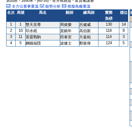
第四班 - 1650米 - (60-35) - 全天候跑道 - 富貴菊讓賽
全方位賽事重溫
餘勢分析
模擬鳥瞰重溫
名次
馬號
馬名
騎師
練馬師
實際
檔位
負磅
1
1
130
14
雙天至尊
周俊樂
呂健威
2
10
118
8
印水紙
賀銘年
高伯新
3
11
114
3
雷霆戰駒
田泰安
方嘉柏
4
5
124
5
鋼鐵福陞
波健士
鄭俊偉