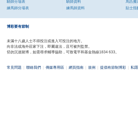
騎師分場表
騎師資料
馬匹搬
練馬師分場表
練馬師資料
貼士指
博彩要有節制
未滿十八歲人士不得投注或進入可投注的地方。
向非法或海外莊家下注，即屬違法，且可被判監禁。
切勿沉迷賭博，如需尋求輔導協助，可致電平和基金熱線1834 633。
常見問題
|
聯絡我們
|
傳媒專用區
|
網頁指南
|
規例
|
提倡有節制博彩
|
私隱