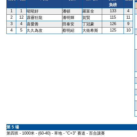
負磅
1
1
133
4
啱啱好
潘頓
羅富全
2
12
115
11
霹靂狂龍
潘明輝
賀賢
3
4
126
9
喜愛善
田泰安
丁冠豪
4
5
125
10
久久為攻
蔡明紹
大衛希斯
第 5 場
第四班 - 1000米 - (60-40) - 草地 - "C+3" 賽道 - 百合讓賽