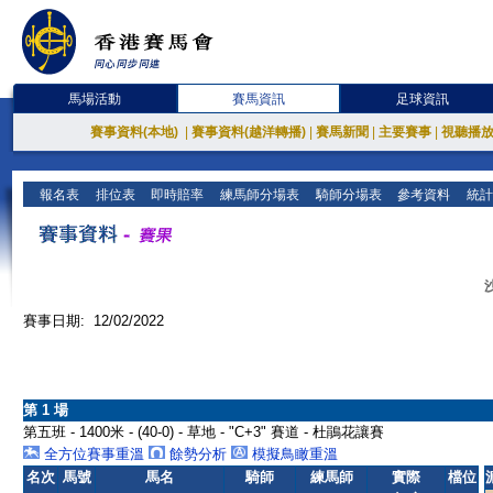
馬場活動
賽馬資訊
足球資訊
賽事資料(本地)
|
賽事資料(越洋轉播)
|
賽馬新聞
|
主要賽事
|
視聽播
報名表
排位表
即時賠率
練馬師分場表
騎師分場表
參考資料
統計
賽事日期: 12/02/2022
第 1 場
第五班 - 1400米 - (40-0) - 草地 - "C+3" 賽道 - 杜鵑花讓賽
全方位賽事重溫
餘勢分析
模擬鳥瞰重溫
名次
馬號
馬名
騎師
練馬師
實際
檔位