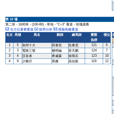
第 10 場
第二班 - 1600米 - (100-80) - 草地 - "C+3" 賽道 - 玫瑰讓賽
全方位賽事重溫
餘勢分析
模擬鳥瞰重溫
名次
馬號
馬名
騎師
練馬師
實際
檔位
負磅
1
5
121
5
加州十大
田泰安
告東尼
2
3
124
7
電路三號
楊明綸
容天鵬
3
4
123
10
莎皇者
希威森
徐雨石
4
9
119
12
少爺仔
馬雅
高伯新