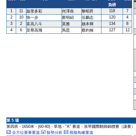
負磅
1
11
118
7
旋里多彩
何澤堯
黎昭昇
2
10
120
4
快一步
蔡明紹
伍鵬志
3
2
134
8
富高八斗
莫雅
姚本輝
4
6
127
12
至尊高飛
馬昆
蔡約翰
第 5 場
第四班 - 1650米 - (60-40) - 草地 - "A" 賽道 - 浪琴國際騎師錦標賽（讓
全方位賽事重溫
餘勢分析
模擬鳥瞰重溫