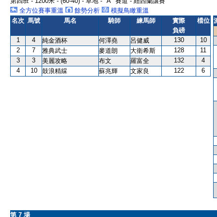
第四班 - 1200米 - (60-40) - 草地 - "A" 賽道 - 紐西蘭讓賽
全方位賽事重溫
餘勢分析
模擬鳥瞰重溫
名次
馬號
馬名
騎師
練馬師
實際
檔位
負磅
1
4
130
10
純金酒杯
何澤堯
呂健威
2
7
128
11
雅典武士
麥道朗
大衛希斯
3
3
132
4
美麗攻略
布文
羅富全
4
10
122
6
鼓浪精綵
蘇兆輝
文家良
第 7 場