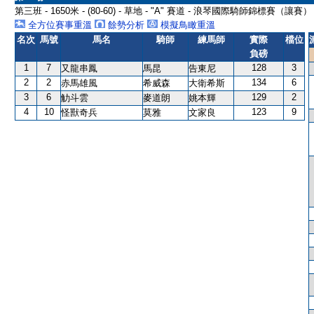
第三班 - 1650米 - (80-60) - 草地 - "A" 賽道 - 浪琴國際騎師錦標賽（讓
全方位賽事重溫
餘勢分析
模擬鳥瞰重溫
名次
馬號
馬名
騎師
練馬師
實際
檔位
負磅
1
7
128
3
又龍串鳳
馬昆
告東尼
2
2
134
6
赤馬雄風
希威森
大衛希斯
3
6
129
2
觔斗雲
麥道朗
姚本輝
4
10
123
9
怪獸奇兵
莫雅
文家良