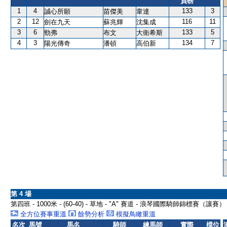
負磅
1
4
133
3
誠心所願
苗傑美
韋達
2
12
116
11
劍在九天
蘇兆輝
沈集成
3
6
133
5
勁弗
布文
大衛希斯
4
3
134
7
陽光傳奇
潘頓
高伯新
第 4 場
第四班 - 1000米 - (60-40) - 草地 - "A" 賽道 - 浪琴國際騎師錦標賽（讓
全方位賽事重溫
餘勢分析
模擬鳥瞰重溫
名次
馬號
馬名
騎師
練馬師
實際
檔位