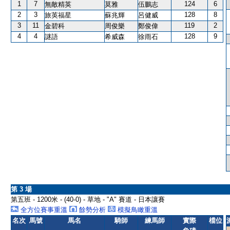
1
7
124
6
無敵精英
莫雅
伍鵬志
2
3
128
8
旅英福星
蘇兆輝
呂健威
3
11
119
2
金碧科
周俊樂
鄭俊偉
4
4
128
9
謎語
希威森
徐雨石
第 3 場
第五班 - 1200米 - (40-0) - 草地 - "A" 賽道 - 日本讓賽
全方位賽事重溫
餘勢分析
模擬鳥瞰重溫
名次
馬號
馬名
騎師
練馬師
實際
檔位