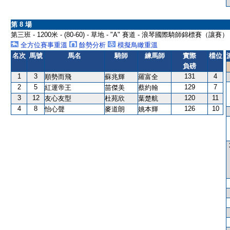
第 8 場
第三班 - 1200米 - (80-60) - 草地 - "A" 賽道 - 浪琴國際騎師錦標賽（讓
全方位賽事重溫
餘勢分析
模擬鳥瞰重溫
名次
馬號
馬名
騎師
練馬師
實際
檔位
負磅
1
3
131
4
順勢而飛
蘇兆輝
羅富全
2
5
129
7
紅運帝王
苗傑美
蔡約翰
3
12
120
11
友心友型
杜苑欣
葉楚航
4
8
126
10
怡心聲
麥道朗
姚本輝