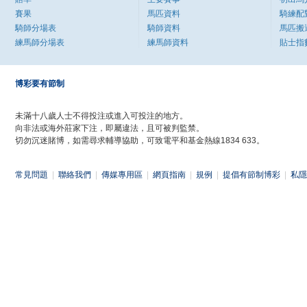
賽果
馬匹資料
騎練配
騎師分場表
騎師資料
馬匹搬
練馬師分場表
練馬師資料
貼士指
博彩要有節制
未滿十八歲人士不得投注或進入可投注的地方。
向非法或海外莊家下注，即屬違法，且可被判監禁。
切勿沉迷賭博，如需尋求輔導協助，可致電平和基金熱線1834 633。
常見問題
|
聯絡我們
|
傳媒專用區
|
網頁指南
|
規例
|
提倡有節制博彩
|
私隱