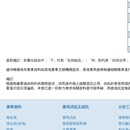
派彩備註：於勝出組合中，「F」代表「任何組合」；「M」則代表「任何次序」
越洋轉播海外賽事資料由當地賽事主辦機構提供，香港賽馬會將根據相關賽果進
備註:
模擬鳥瞰重溫由特約供應商提供，供馬迷作個人娛樂資訊之用。但由於香港馬場
重溫片段出現偏差。本會已盡一切努力務求有關資料盡可能準確，馬會就此並無責
賽事資料
賽馬消息及資訊
分析工
報名表
賽馬消息
速勢能
排位表(本地)
賽馬新聞資料庫
賽日數
賠率
主要賽事
初出馬