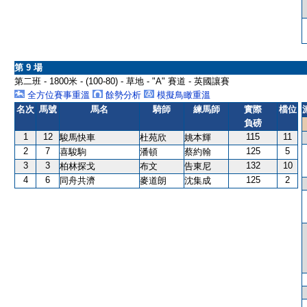
第 9 場
第二班 - 1800米 - (100-80) - 草地 - "A" 賽道 - 英國讓賽
全方位賽事重溫
餘勢分析
模擬鳥瞰重溫
名次
馬號
馬名
騎師
練馬師
實際
檔位
負磅
1
12
115
11
駿馬快車
杜苑欣
姚本輝
2
7
125
5
喜駿駒
潘頓
蔡約翰
3
3
132
10
柏林探戈
布文
告東尼
4
6
125
2
同舟共濟
麥道朗
沈集成