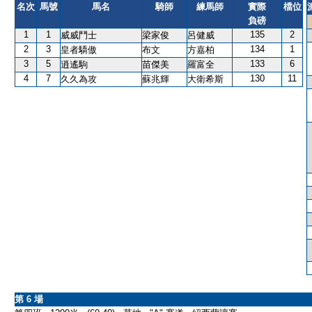
名次
馬號
馬名
騎師
練馬師
實際
檔位
負磅
1
1
135
2
威威鬥士
梁家俊
呂健威
2
3
134
1
皇者驕傲
布文
方嘉柏
3
5
133
6
逍遙駒
苗傑美
羅富全
4
7
130
11
久久為攻
蘇兆輝
大衛希斯
第 6 場