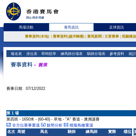
馬場活動
賽馬資訊
足球資訊
賽事資料(本地)
|
賽事資料(越洋轉播)
|
賽馬新聞
|
主要賽事
|
視聽播
報名表
排位表
即時賠率
練馬師分場表
騎師分場表
參考資料
統計
賽事日期: 07/12/2022
第 1 場
第四班 - 1650米 - (60-40) - 草地 - "A" 賽道 - 澳洲讓賽
全方位賽事重溫
餘勢分析
模擬鳥瞰重溫
名次
馬號
馬名
騎師
練馬師
實際
檔位