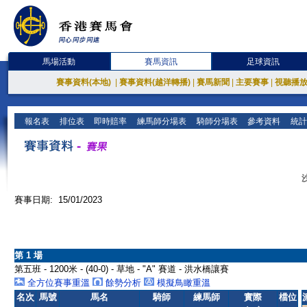
馬場活動
賽馬資訊
足球資訊
賽事資料(本地)
|
賽事資料(越洋轉播)
|
賽馬新聞
|
主要賽事
|
視聽播
報名表
排位表
即時賠率
練馬師分場表
騎師分場表
參考資料
統計
賽事日期: 15/01/2023
第 1 場
第五班 - 1200米 - (40-0) - 草地 - "A" 賽道 - 洪水橋讓賽
全方位賽事重溫
餘勢分析
模擬鳥瞰重溫
名次
馬號
馬名
騎師
練馬師
實際
檔位