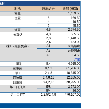
派彩
彩池
勝出組合
派彩 (HK$)
8
1,439.50
獨贏
8
169.50
位置
4
19.50
2
45.50
4,8
2,374.50
連贏
4,8
565.50
位置Q
2,8
1,448.50
2,4
133.00
A1
3揀1（組合獨贏）
未能勝出
A2
未能勝出
A3
54.50
詳情
8,4
4,915.00
二重彩
8,4,2
81,936.00
三重彩
2,4,8
10,315.00
單T
2,4,8,13
12,265.00
四連環
8,4,2,13
378,995.00
四重彩
5/8
3,723.00
第三口孖寶
5/4
36.00
1,2,5/2,4,8
476,107.00
第二口孖T