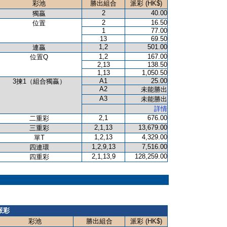
彩池
勝出組合
派彩 (HK$)
2
40.00
獨贏
2
16.50
位置
1
77.00
13
69.50
1,2
501.00
連贏
1,2
167.00
位置Q
2,13
138.50
1,13
1,050.50
A1
25.00
3揀1（組合獨贏）
A2
未能勝出
A3
未能勝出
詳情
2,1
676.00
二重彩
2,1,13
13,679.00
三重彩
1,2,13
4,329.00
單T
1,2,9,13
7,516.00
四連環
2,1,13,9
128,259.00
四重彩
派彩
彩池
勝出組合
派彩 (HK$)