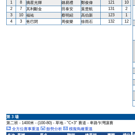
1
8
121
10
摘星光輝
鍾易禮
鄭俊偉
2
7
131
2
其利斷金
田泰安
葉楚航
3
10
123
1
福祐
蔡明紹
高伯新
4
3
132
12
爸巴閉
周俊樂
徐雨石
第 3 場
第二班 - 1400米 - (100-80) - 草地 - "C+3" 賽道 - 卑路乍灣讓賽
全方位賽事重溫
餘勢分析
模擬鳥瞰重溫