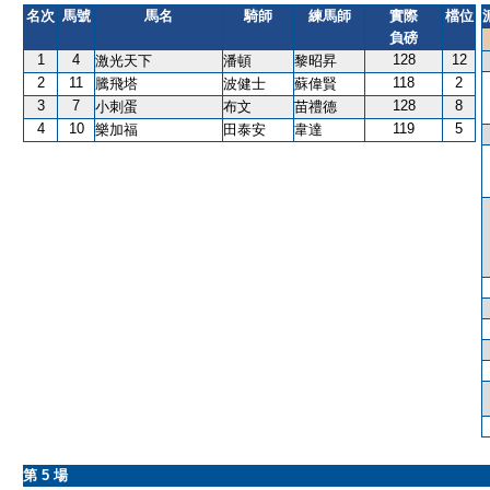
名次
馬號
馬名
騎師
練馬師
實際
檔位
負磅
1
4
128
12
激光天下
潘頓
黎昭昇
2
11
118
2
騰飛塔
波健士
蘇偉賢
3
7
128
8
小刺蛋
布文
苗禮德
4
10
119
5
樂加福
田泰安
韋達
第 5 場