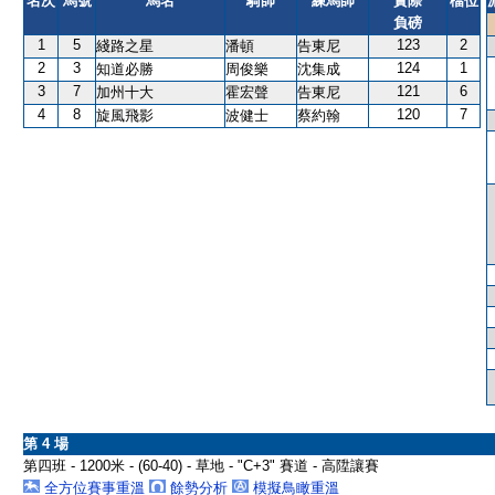
名次
馬號
馬名
騎師
練馬師
實際
檔位
負磅
1
5
123
2
綫路之星
潘頓
告東尼
2
3
124
1
知道必勝
周俊樂
沈集成
3
7
121
6
加州十大
霍宏聲
告東尼
4
8
120
7
旋風飛影
波健士
蔡約翰
第 4 場
第四班 - 1200米 - (60-40) - 草地 - "C+3" 賽道 - 高陞讓賽
全方位賽事重溫
餘勢分析
模擬鳥瞰重溫