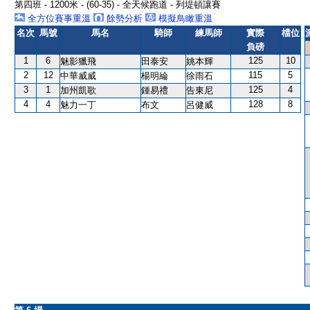
第四班 - 1200米 - (60-35) - 全天候跑道 - 列堤頓讓賽
全方位賽事重溫
餘勢分析
模擬鳥瞰重溫
名次
馬號
馬名
騎師
練馬師
實際
檔位
負磅
1
6
125
10
魅影獵飛
田泰安
姚本輝
2
12
115
5
中華威威
楊明綸
徐雨石
3
1
125
4
加州凱歌
鍾易禮
告東尼
4
4
128
8
魅力一丁
布文
呂健威