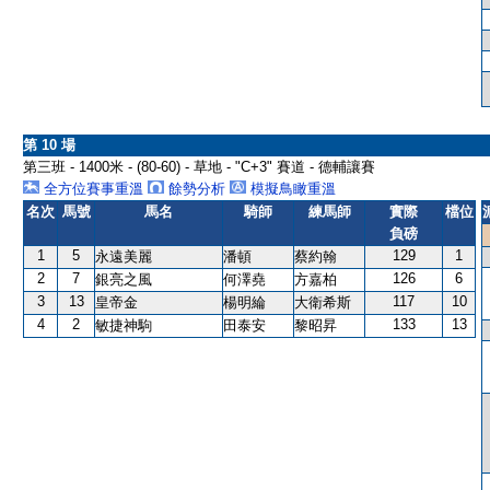
第 10 場
第三班 - 1400米 - (80-60) - 草地 - "C+3" 賽道 - 德輔讓賽
全方位賽事重溫
餘勢分析
模擬鳥瞰重溫
名次
馬號
馬名
騎師
練馬師
實際
檔位
負磅
1
5
129
1
永遠美麗
潘頓
蔡約翰
2
7
126
6
銀亮之風
何澤堯
方嘉柏
3
13
117
10
皇帝金
楊明綸
大衛希斯
4
2
133
13
敏捷神駒
田泰安
黎昭昇