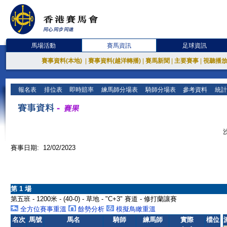
馬場活動
賽馬資訊
足球資訊
賽事資料(本地)
|
賽事資料(越洋轉播)
|
賽馬新聞
|
主要賽事
|
視聽播
報名表
排位表
即時賠率
練馬師分場表
騎師分場表
參考資料
統計
賽事日期: 12/02/2023
第 1 場
第五班 - 1200米 - (40-0) - 草地 - "C+3" 賽道 - 修打蘭讓賽
全方位賽事重溫
餘勢分析
模擬鳥瞰重溫
名次
馬號
馬名
騎師
練馬師
實際
檔位