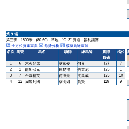
第 9 場
第三班 - 1800米 - (80-60) - 草地 - "C+3" 賽道 - 禧利讓賽
全方位賽事重溫
餘勢分析
模擬鳥瞰重溫
名次
馬號
馬名
騎師
練馬師
實際
檔位
負磅
1
6
127
7
木火兄弟
梁家俊
何良
2
1
125
1
龍船狀元
鍾易禮
告東尼
3
7
125
10
合夥精英
何澤堯
沈集成
4
12
119
9
周遊列國
蔡明紹
賀賢