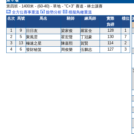
第 6 場
第四班 - 1400米 - (60-40) - 草地 - "C+3" 賽道 - 林士讓賽
全方位賽事重溫
餘勢分析
模擬鳥瞰重溫
名次
馬號
馬名
騎師
練馬師
實際
檔位
負磅
1
9
128
1
日日友
梁家俊
羅富全
2
5
130
7
聚風雲
霍宏聲
丁冠豪
3
13
114
2
極速之星
陳嘉熙
賀賢
4
6
127
3
發財秘笈
周俊樂
伍鵬志