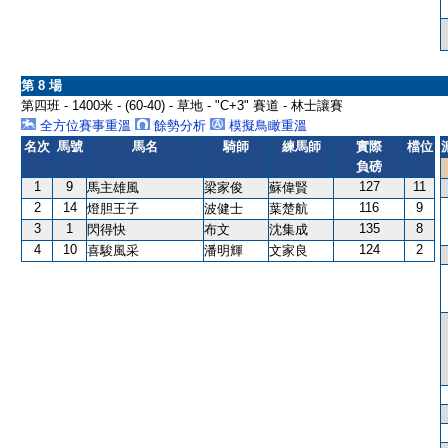
第 8 場
第四班 - 1400米 - (60-40) - 草地 - "C+3" 賽道 - 林士讓賽
全方位賽事重溫
餘勢分析
模擬鳥瞰重溫
名次
馬號
馬名
騎師
練馬師
實際
檔位
負磅
1
9
127
11
馬主雄風
梁家俊
蘇偉賢
2
14
116
9
燈胆王子
波健士
葉楚航
3
1
135
8
閃得快
布文
沈集成
4
10
124
2
喜駿風采
潘明輝
文家良