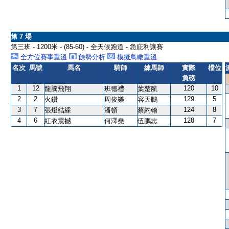
第 7 場
第三班 - 1200米 - (85-60) - 全天候跑道 - 急庇利讓賽
全方位賽事重溫
餘勢分析
模擬鳥瞰重溫
名次
馬號
馬名
騎師
練馬師
實際
檔位
負磅
1
12
120
10
龍騰飛翔
班德禮
葉楚航
2
2
129
5
火鑽
周俊樂
容天鵬
3
7
124
8
張燈結綵
潘頓
蔡約翰
4
6
128
7
紅衣震撼
何澤堯
伍鵬志