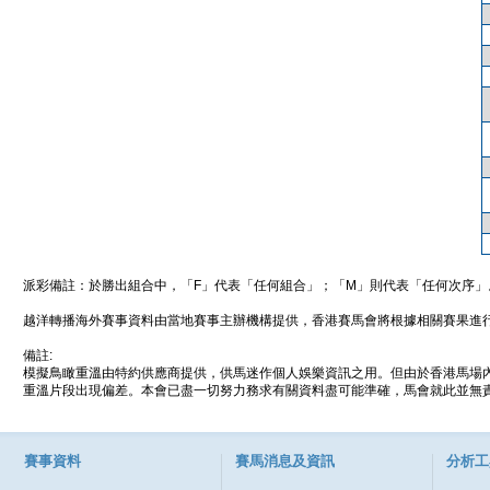
派彩備註：於勝出組合中，「F」代表「任何組合」；「M」則代表「任何次序」
越洋轉播海外賽事資料由當地賽事主辦機構提供，香港賽馬會將根據相關賽果進
備註:
模擬鳥瞰重溫由特約供應商提供，供馬迷作個人娛樂資訊之用。但由於香港馬場
重溫片段出現偏差。本會已盡一切努力務求有關資料盡可能準確，馬會就此並無責
賽事資料
賽馬消息及資訊
分析工