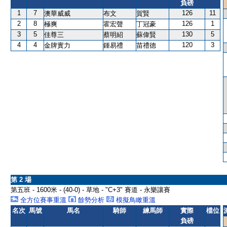
負磅
1
7
126
11
澳華威威
布文
賀賢
2
8
126
1
極爽
霍宏聲
丁冠豪
3
5
130
5
佳尊三
蔡明紹
蘇偉賢
4
4
120
3
金牌實力
鍾易禮
苗禮德
第 2 場
第五班 - 1600米 - (40-0) - 草地 - "C+3" 賽道 - 永樂讓賽
全方位賽事重溫
餘勢分析
模擬鳥瞰重溫
名次
馬號
馬名
騎師
練馬師
實際
檔位
負磅