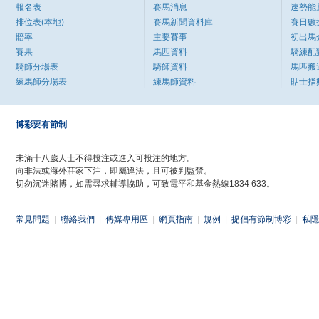
報名表
賽馬消息
速勢能
排位表(本地)
賽馬新聞資料庫
賽日數
賠率
主要賽事
初出馬
賽果
馬匹資料
騎練配
騎師分場表
騎師資料
馬匹搬
練馬師分場表
練馬師資料
貼士指
博彩要有節制
未滿十八歲人士不得投注或進入可投注的地方。
向非法或海外莊家下注，即屬違法，且可被判監禁。
切勿沉迷賭博，如需尋求輔導協助，可致電平和基金熱線1834 633。
常見問題
|
聯絡我們
|
傳媒專用區
|
網頁指南
|
規例
|
提倡有節制博彩
|
私隱