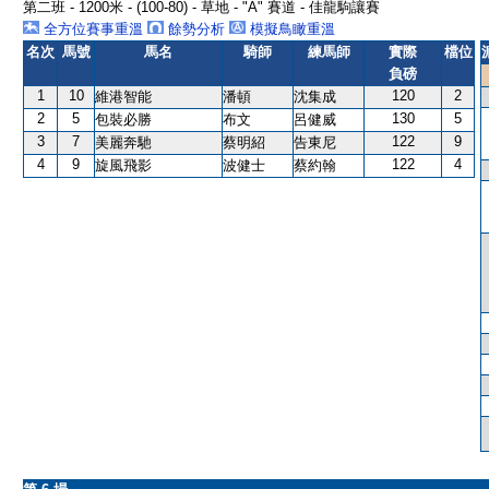
第二班 - 1200米 - (100-80) - 草地 - "A" 賽道 - 佳龍駒讓賽
全方位賽事重溫
餘勢分析
模擬鳥瞰重溫
名次
馬號
馬名
騎師
練馬師
實際
檔位
負磅
1
10
120
2
維港智能
潘頓
沈集成
2
5
130
5
包裝必勝
布文
呂健威
3
7
122
9
美麗奔馳
蔡明紹
告東尼
4
9
122
4
旋風飛影
波健士
蔡約翰