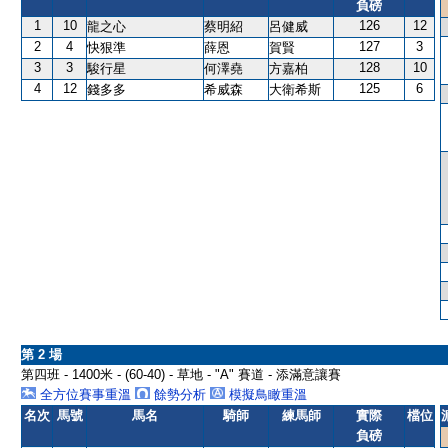
負磅
1
10
126
12
龍之心
蔡明紹
呂健威
2
4
127
3
快狠準
薛恩
賀賢
3
3
128
10
駿行星
何澤堯
方嘉柏
4
12
125
6
錢多多
希威森
大衛希斯
第 2 場
第四班 - 1400米 - (60-40) - 草地 - "A" 賽道 - 添滿意讓賽
全方位賽事重溫
餘勢分析
模擬鳥瞰重溫
名次
馬號
馬名
騎師
練馬師
實際
檔位
負磅