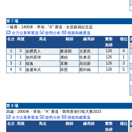
第 7 場
一級賽 - 1400米 - 草地 - "A" 賽道 - 女皇銀禧紀念盃
全方位賽事重溫
餘勢分析
模擬鳥瞰重溫
名次
馬號
馬名
騎師
練馬師
實際
檔位
負磅
1
3
126
4
金鑽貴人
麥道朗
文家良
2
1
126
1
加州星球
潘頓
告東尼
3
2
126
3
福逸
莫雅
高伯新
4
5
126
5
速遞奇兵
薛恩
蔡約翰
第 8 場
四歲 - 2000米 - 草地 - "A" 賽道 - 寶馬香港打吡大賽2023
全方位賽事重溫
餘勢分析
模擬鳥瞰重溫
名次
馬號
馬名
騎師
練馬師
實際
檔位
負磅