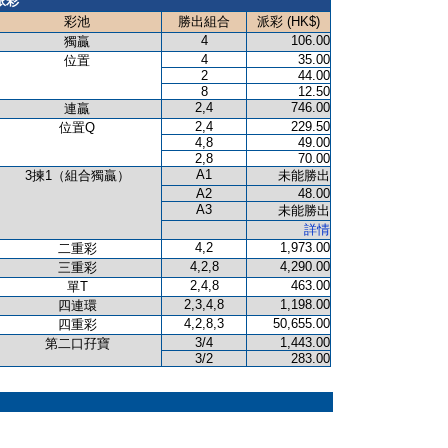
派彩
彩池
勝出組合
派彩 (HK$)
4
106.00
獨贏
4
35.00
位置
2
44.00
8
12.50
2,4
746.00
連贏
2,4
229.50
位置Q
4,8
49.00
2,8
70.00
A1
3揀1（組合獨贏）
未能勝出
A2
48.00
A3
未能勝出
詳情
4,2
1,973.00
二重彩
4,2,8
4,290.00
三重彩
2,4,8
463.00
單T
2,3,4,8
1,198.00
四連環
4,2,8,3
50,655.00
四重彩
3/4
1,443.00
第二口孖寶
3/2
283.00