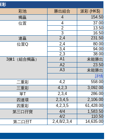
派彩
彩池
勝出組合
派彩 (HK$)
4
154.50
獨贏
4
37.00
位置
2
13.50
3
16.50
2,4
231.50
連贏
2,4
80.00
位置Q
3,4
94.00
2,3
38.00
A1
3揀1（組合獨贏）
未能勝出
A2
23.50
A3
未能勝出
詳情
4,2
558.00
二重彩
4,2,3
3,092.00
三重彩
2,3,4
286.00
單T
2,3,4,5
2,106.00
四連環
4,2,3,5
61,428.00
四重彩
4/4
1,583.50
第三口孖寶
4/2
110.50
2,4,8/2,3,4
14,635.00
第二口孖T