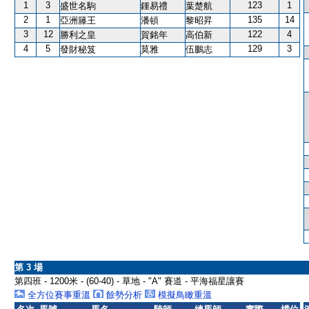
1
3
123
1
盛世名駒
鍾易禮
葉楚航
2
1
135
14
亞洲籐王
潘頓
黎昭昇
3
12
122
4
勝利之皇
賀銘年
高伯新
4
5
129
3
發財秘笈
莫雅
伍鵬志
第 3 場
第四班 - 1200米 - (60-40) - 草地 - "A" 賽道 - 平海福星讓賽
全方位賽事重溫
餘勢分析
模擬鳥瞰重溫