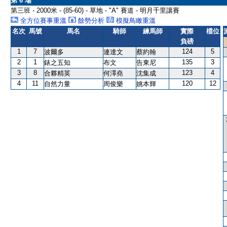
第 6 場
第三班 - 2000米 - (85-60) - 草地 - "A" 賽道 - 明月千里讓賽
全方位賽事重溫
餘勢分析
模擬鳥瞰重溫
名次
馬號
馬名
騎師
練馬師
實際
檔位
負磅
1
7
124
5
波爾多
連達文
蔡約翰
2
1
135
3
錶之五知
布文
告東尼
3
8
123
4
合夥精英
何澤堯
沈集成
4
11
120
12
自然力量
周俊樂
姚本輝