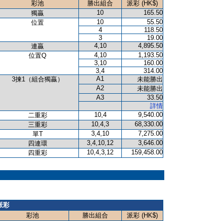
彩池
勝出組合
派彩 (HK$)
10
165.50
獨贏
10
55.50
位置
4
118.50
3
19.00
4,10
4,895.50
連贏
4,10
1,193.50
位置Q
3,10
160.00
3,4
314.00
A1
3揀1（組合獨贏）
未能勝出
A2
未能勝出
A3
33.50
詳情
10,4
9,540.00
二重彩
10,4,3
68,330.00
三重彩
3,4,10
7,275.00
單T
3,4,10,12
3,646.00
四連環
10,4,3,12
159,458.00
四重彩
派彩
彩池
勝出組合
派彩 (HK$)