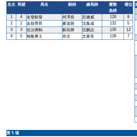
名次
馬號
馬名
騎師
練馬師
實際
檔位
負磅
1
4
128
9
金發銀發
何澤堯
呂健威
2
2
132
5
金鼓齊昇
麥道朗
沈集成
3
3
130
12
佐治勇駒
蘇兆輝
伍鵬志
4
5
128
7
無敵勇士
布文
文家良
第 5 場