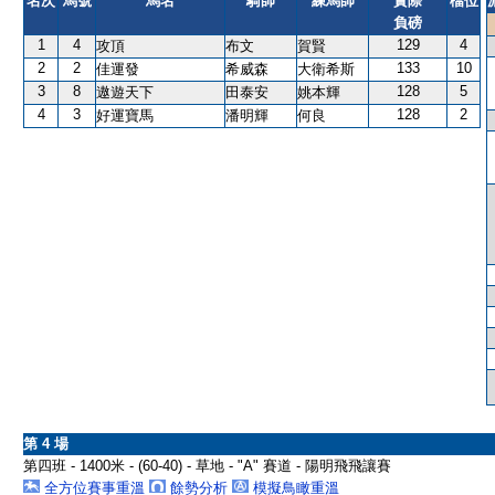
名次
馬號
馬名
騎師
練馬師
實際
檔位
負磅
1
4
129
4
攻頂
布文
賀賢
2
2
133
10
佳運發
希威森
大衛希斯
3
8
128
5
遨遊天下
田泰安
姚本輝
4
3
128
2
好運寶馬
潘明輝
何良
第 4 場
第四班 - 1400米 - (60-40) - 草地 - "A" 賽道 - 陽明飛飛讓賽
全方位賽事重溫
餘勢分析
模擬鳥瞰重溫