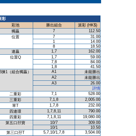
派彩
彩池
勝出組合
派彩 (HK$)
7
112.50
獨贏
7
31.00
位置
1
14.00
8
18.50
1,7
162.00
連贏
1,7
59.00
位置Q
7,8
84.00
1,8
41.50
A1
3揀1（組合獨贏）
未能勝出
A2
未能勝出
A3
26.00
詳情
7,1
528.00
二重彩
7,1,8
2,005.00
三重彩
1,7,8
232.00
單T
1,7,8,11
790.00
四連環
7,1,8,11
19,080.00
四重彩
10/7
309.00
第五口孖寶
10/1
10.50
5,7,10/1,7,8
3,504.00
第三口孖T