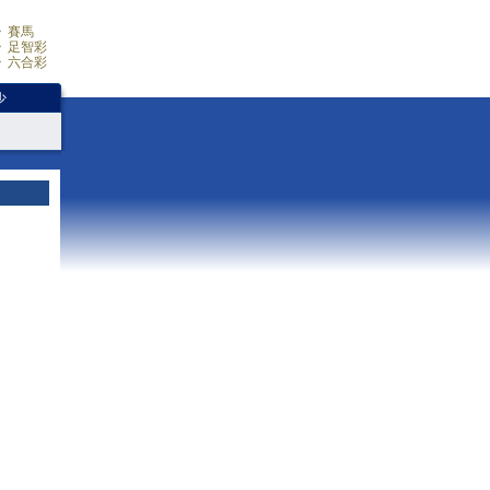
賽馬
足智彩
六合彩
少