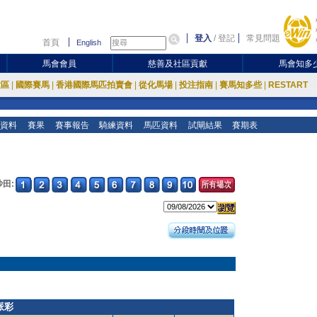
登入
/
登記
常見問題
首頁
English
馬會會員
慈善及社區貢獻
馬會知多
放區
|
國際賽馬
|
香港國際馬匹拍賣會
|
從化馬場
|
投注指南
|
賽馬知多些
|
RESTART
資料
賽果
賽事報告
騎練資料
馬匹資料
試閘結果
賽期表
沙田:
派彩