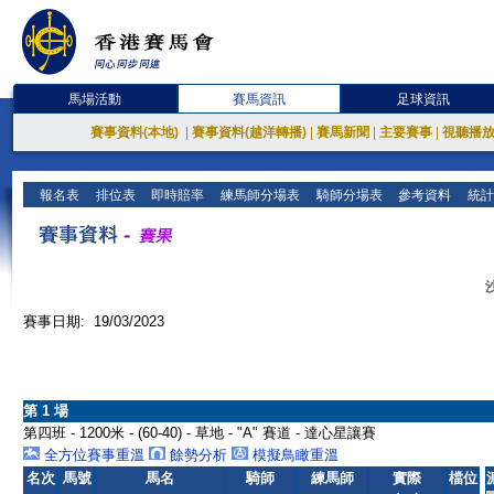
馬場活動
賽馬資訊
足球資訊
賽事資料(本地)
|
賽事資料(越洋轉播)
|
賽馬新聞
|
主要賽事
|
視聽播
報名表
排位表
即時賠率
練馬師分場表
騎師分場表
參考資料
統計
賽事日期: 19/03/2023
第 1 場
第四班 - 1200米 - (60-40) - 草地 - "A" 賽道 - 達心星讓賽
全方位賽事重溫
餘勢分析
模擬鳥瞰重溫
名次
馬號
馬名
騎師
練馬師
實際
檔位