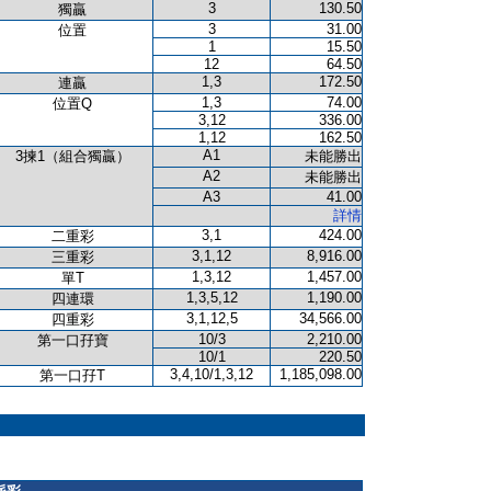
3
130.50
獨贏
3
31.00
位置
1
15.50
12
64.50
1,3
172.50
連贏
1,3
74.00
位置Q
3,12
336.00
1,12
162.50
A1
3揀1（組合獨贏）
未能勝出
A2
未能勝出
A3
41.00
詳情
3,1
424.00
二重彩
3,1,12
8,916.00
三重彩
1,3,12
1,457.00
單T
1,3,5,12
1,190.00
四連環
3,1,12,5
34,566.00
四重彩
10/3
2,210.00
第一口孖寶
10/1
220.50
3,4,10/1,3,12
1,185,098.00
第一口孖T