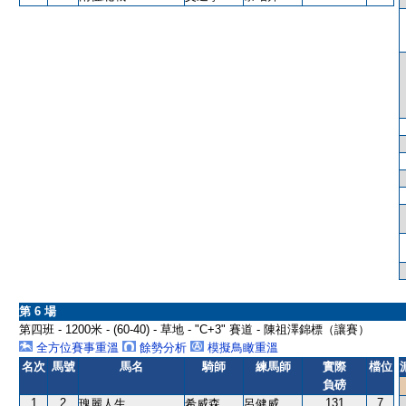
第 6 場
第四班 - 1200米 - (60-40) - 草地 - "C+3" 賽道 - 陳祖澤錦標（讓賽）
全方位賽事重溫
餘勢分析
模擬鳥瞰重溫
名次
馬號
馬名
騎師
練馬師
實際
檔位
負磅
1
2
131
7
瑰麗人生
希威森
呂健威