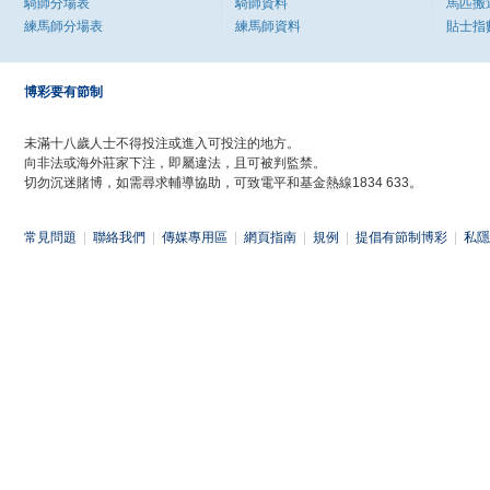
騎師分場表
騎師資料
馬匹搬
練馬師分場表
練馬師資料
貼士指
博彩要有節制
未滿十八歲人士不得投注或進入可投注的地方。
向非法或海外莊家下注，即屬違法，且可被判監禁。
切勿沉迷賭博，如需尋求輔導協助，可致電平和基金熱線1834 633。
常見問題
|
聯絡我們
|
傳媒專用區
|
網頁指南
|
規例
|
提倡有節制博彩
|
私隱