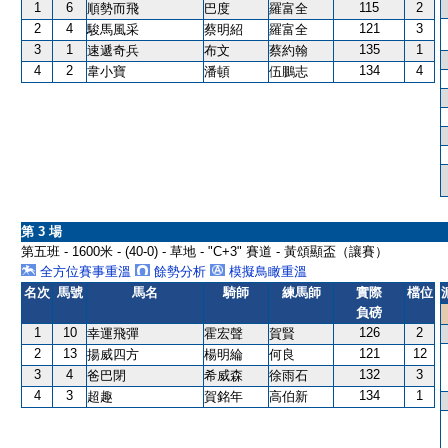
1
6
115
2
順勢而飛
巴度
羅富全
2
4
121
3
駿馬風采
蔡明紹
羅富全
3
1
135
1
速遞奇兵
布文
蔡約翰
4
2
134
4
韋小寶
潘頓
伍鵬志
第 3 場
第五班 - 1600米 - (40-0) - 草地 - "C+3" 賽道 - 黃頌顯盃（讓賽）
全方位賽事重溫
餘勢分析
模擬鳥瞰重溫
名次
馬號
馬名
騎師
練馬師
實際
檔位
負磅
1
10
126
2
幸運飛彈
霍宏聲
賀賢
2
13
121
12
揚威四方
楊明綸
何良
3
4
132
3
爸巴閉
希威森
徐雨石
4
3
134
1
超趣
賀銘年
高伯新