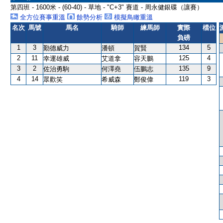
第四班 - 1600米 - (60-40) - 草地 - "C+3" 賽道 - 周永健銀碟（讓賽）
全方位賽事重溫
餘勢分析
模擬鳥瞰重溫
名次
馬號
馬名
騎師
練馬師
實際
檔位
負磅
1
3
134
5
勤德威力
潘頓
賀賢
2
11
125
4
幸運雄威
艾道拿
容天鵬
3
2
135
9
佐治勇駒
何澤堯
伍鵬志
4
14
119
3
眾歡笑
希威森
鄭俊偉