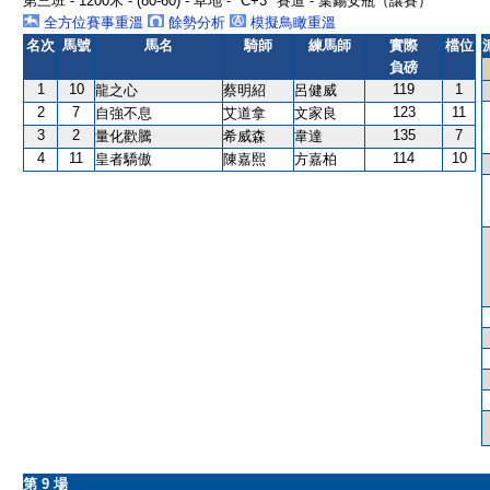
第三班 - 1200米 - (80-60) - 草地 - "C+3" 賽道 - 葉錫安瓶（讓賽）
全方位賽事重溫
餘勢分析
模擬鳥瞰重溫
名次
馬號
馬名
騎師
練馬師
實際
檔位
負磅
1
10
119
1
龍之心
蔡明紹
呂健威
2
7
123
11
自強不息
艾道拿
文家良
3
2
135
7
量化歡騰
希威森
韋達
4
11
114
10
皇者驕傲
陳嘉熙
方嘉柏
第 9 場