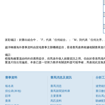
派彩備註：於勝出組合中，「F」代表「任何組合」；「M」則代表「任何次序」
越洋轉播海外賽事資料由當地賽事主辦機構提供，香港賽馬會將根據相關賽果進
備註:
模擬鳥瞰重溫由特約供應商提供，供馬迷作個人娛樂資訊之用。但由於香港馬場
重溫片段出現偏差。本會已盡一切努力務求有關資料盡可能準確，馬會就此並無責
賽事資料
賽馬消息及資訊
分析工
報名表
賽馬消息
速勢能
排位表(本地)
賽馬新聞資料庫
賽日數
賠率
主要賽事
初出馬
賽果
馬匹資料
騎練配