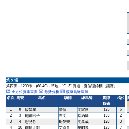
第 5 場
第四班 - 1200米 - (60-40) - 草地 - "C+3" 賽道 - 夏佳理錦標（讓賽）
全方位賽事重溫
餘勢分析
模擬鳥瞰重溫
名次
馬號
馬名
騎師
練馬師
實際
檔位
負磅
1
8
125
6
駿皇星
潘頓
文家良
2
3
133
2
翩翩君子
布文
蔡約翰
3
4
128
3
想見你
周俊樂
沈集成
4
10
123
7
南征北戰
艾道拿
黎昭昇