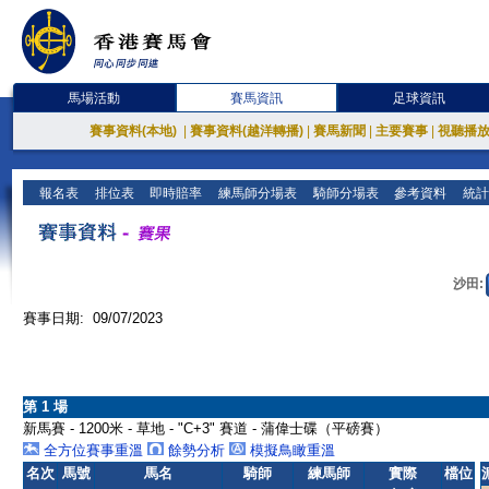
馬場活動
賽馬資訊
足球資訊
賽事資料(本地)
|
賽事資料(越洋轉播)
|
賽馬新聞
|
主要賽事
|
視聽播
報名表
排位表
即時賠率
練馬師分場表
騎師分場表
參考資料
統計
沙田:
賽事日期: 09/07/2023
第 1 場
新馬賽 - 1200米 - 草地 - "C+3" 賽道 - 蒲偉士碟（平磅賽）
全方位賽事重溫
餘勢分析
模擬鳥瞰重溫
名次
馬號
馬名
騎師
練馬師
實際
檔位