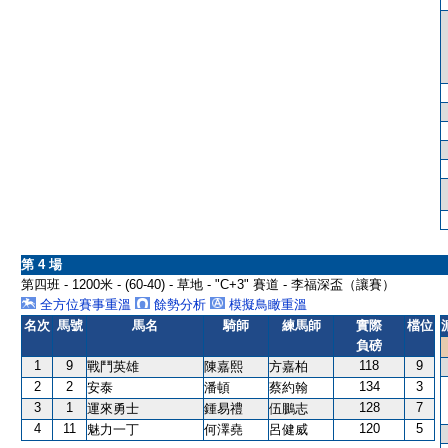
第 4 場
第四班 - 1200米 - (60-40) - 草地 - "C+3" 賽道 - 李福深盃（讓賽）
全方位賽事重溫
餘勢分析
模擬鳥瞰重溫
名次
馬號
馬名
騎師
練馬師
實際
檔位
負磅
1
9
118
9
戰鬥英雄
陳嘉熙
方嘉柏
2
2
134
3
安泰
潘頓
蔡約翰
3
1
128
7
運來勇士
鍾易禮
伍鵬志
4
11
120
5
魅力一丁
何澤堯
呂健威