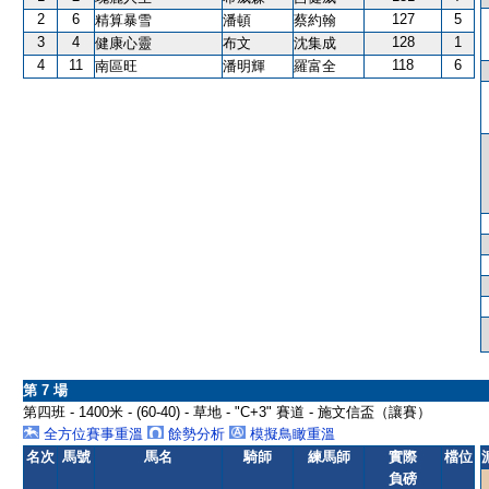
2
6
127
5
精算暴雪
潘頓
蔡約翰
3
4
128
1
健康心靈
布文
沈集成
4
11
118
6
南區旺
潘明輝
羅富全
第 7 場
第四班 - 1400米 - (60-40) - 草地 - "C+3" 賽道 - 施文信盃（讓賽）
全方位賽事重溫
餘勢分析
模擬鳥瞰重溫
名次
馬號
馬名
騎師
練馬師
實際
檔位
負磅