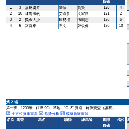
負磅
1
3
128
4
嘉應獎昇
潘頓
賀賢
2
10
121
2
紅海風帆
艾道拿
文家良
3
2
126
6
獎金大少
鍾易禮
伍鵬志
4
6
126
10
富喜來
布文
鄭俊偉
第 2 場
第一班 - 1200米 - (115-90) - 草地 - "C+3" 賽道 - 施偉賢盃（讓賽）
全方位賽事重溫
餘勢分析
模擬鳥瞰重溫
名次
馬號
馬名
騎師
練馬師
實際
檔位
負磅