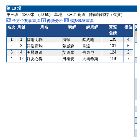
第 10 場
第三班 - 1200米 - (80-60) - 草地 - "C+3" 賽道 - 陳南祿錦標（讓賽）
全方位賽事重溫
餘勢分析
模擬鳥瞰重溫
名次
馬號
馬名
騎師
練馬師
實際
檔位
負磅
1
1
135
4
驕陽明駒
潘頓
蔡約翰
2
3
131
6
祥勝霸駒
希威森
韋達
3
4
124
2
美麗邂逅
艾道拿
告東尼
4
12
119
7
好友心得
田泰安
大衛希斯