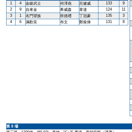
1
4
133
9
金鎗武士
何澤堯
呂健威
2
9
124
11
自來金
希威森
韋達
3
1
135
3
名門望族
班德禮
丁冠豪
4
6
131
8
滿歡笑
布文
鄭俊偉
第 8 場