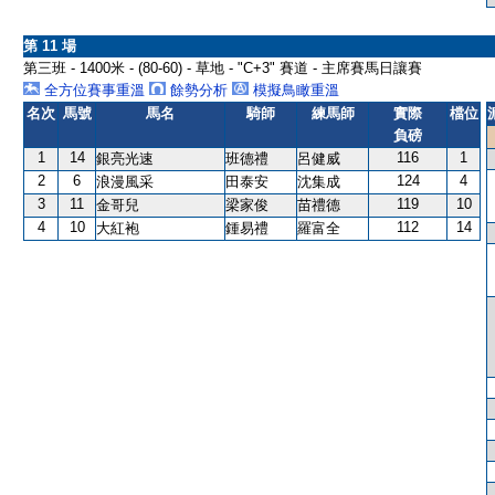
第 11 場
第三班 - 1400米 - (80-60) - 草地 - "C+3" 賽道 - 主席賽馬日讓賽
全方位賽事重溫
餘勢分析
模擬鳥瞰重溫
名次
馬號
馬名
騎師
練馬師
實際
檔位
負磅
1
14
116
1
銀亮光速
班德禮
呂健威
2
6
124
4
浪漫風采
田泰安
沈集成
3
11
119
10
金哥兒
梁家俊
苗禮德
4
10
112
14
大紅袍
鍾易禮
羅富全