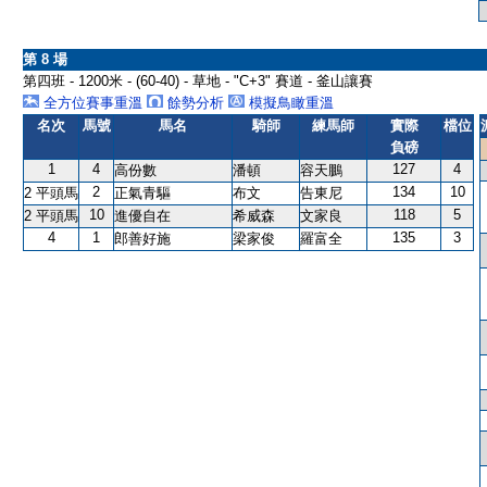
第 8 場
第四班 - 1200米 - (60-40) - 草地 - "C+3" 賽道 - 釜山讓賽
全方位賽事重溫
餘勢分析
模擬鳥瞰重溫
名次
馬號
馬名
騎師
練馬師
實際
檔位
負磅
1
4
127
4
高份數
潘頓
容天鵬
2
134
10
2 平頭馬
正氣青驅
布文
告東尼
10
118
5
2 平頭馬
進優自在
希威森
文家良
4
1
135
3
郎善好施
梁家俊
羅富全