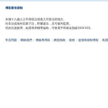
博彩要有節制
未滿十八歲人士不得投注或進入可投注的地方。
向非法或海外莊家下注，即屬違法，且可被判監禁。
切勿沉迷賭博，如需尋求輔導協助，可致電平和基金熱線1834 633。
常見問題
|
聯絡我們
|
傳媒專用區
|
網頁指南
|
規例
|
提倡有節制博彩
|
私隱