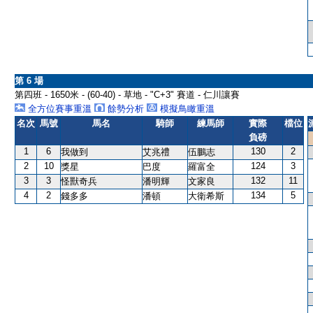
第 6 場
第四班 - 1650米 - (60-40) - 草地 - "C+3" 賽道 - 仁川讓賽
全方位賽事重溫
餘勢分析
模擬鳥瞰重溫
名次
馬號
馬名
騎師
練馬師
實際
檔位
負磅
1
6
130
2
我做到
艾兆禮
伍鵬志
2
10
124
3
獎星
巴度
羅富全
3
3
132
11
怪獸奇兵
潘明輝
文家良
4
2
134
5
錢多多
潘頓
大衛希斯