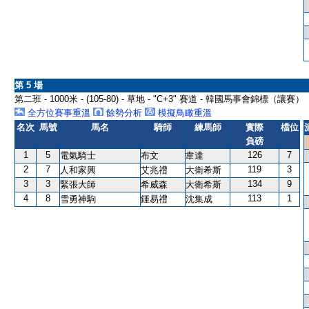
第 5 場
第二班 - 1000米 - (105-80) - 草地 - "C+3" 賽道 - 韓國馬事會錦標（讓賽）
全方位賽事重溫
餘勢分析
模擬鳥瞰重溫
名次
馬號
馬名
騎師
練馬師
實際
檔位
負磅
1
5
126
7
電氣騎士
布文
韋達
2
7
119
3
人和家興
艾兆禮
大衛希斯
3
3
134
9
緊張大師
希威森
大衛希斯
4
8
113
1
雪勇神駒
鍾易禮
沈集成