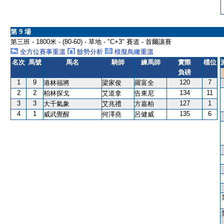
第 9 場
第三班 - 1800米 - (80-60) - 草地 - "C+3" 賽道 - 首爾讓賽
全方位賽事重溫
餘勢分析
模擬鳥瞰重溫
名次
馬號
馬名
騎師
練馬師
實際
檔位
負磅
1
9
120
7
港林福將
梁家俊
羅富全
2
2
134
11
柏林探戈
艾道拿
告東尼
3
3
127
1
大千氣象
艾兆禮
方嘉柏
4
1
135
6
威武覺醒
何澤堯
呂健威