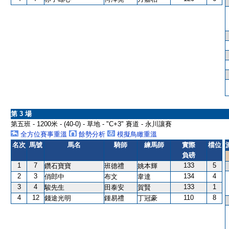
第 3 場
第五班 - 1200米 - (40-0) - 草地 - "C+3" 賽道 - 永川讓賽
全方位賽事重溫
餘勢分析
模擬鳥瞰重溫
名次
馬號
馬名
騎師
練馬師
實際
檔位
負磅
1
7
133
5
鑽石寶寶
班德禮
姚本輝
2
3
134
4
俏郎中
布文
韋達
3
4
133
1
駿先生
田泰安
賀賢
4
12
110
8
錢途光明
鍾易禮
丁冠豪