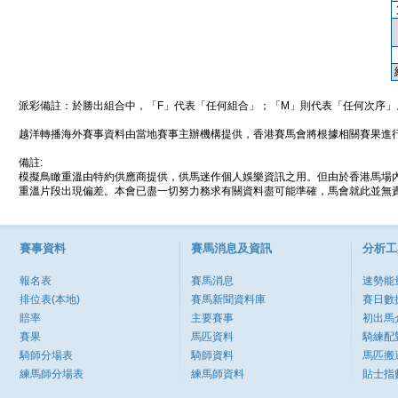
派彩備註：於勝出組合中，「F」代表「任何組合」；「M」則代表「任何次序」
越洋轉播海外賽事資料由當地賽事主辦機構提供，香港賽馬會將根據相關賽果進
備註:
模擬鳥瞰重溫由特約供應商提供，供馬迷作個人娛樂資訊之用。但由於香港馬場
重溫片段出現偏差。本會已盡一切努力務求有關資料盡可能準確，馬會就此並無責
賽事資料
賽馬消息及資訊
分析工
報名表
賽馬消息
速勢能
排位表(本地)
賽馬新聞資料庫
賽日數
賠率
主要賽事
初出馬
賽果
馬匹資料
騎練配
騎師分場表
騎師資料
馬匹搬
練馬師分場表
練馬師資料
貼士指