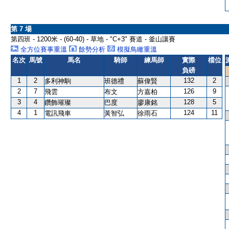
第 7 場
第四班 - 1200米 - (60-40) - 草地 - "C+3" 賽道 - 釜山讓賽
全方位賽事重溫
餘勢分析
模擬鳥瞰重溫
名次
馬號
馬名
騎師
練馬師
實際
檔位
負磅
1
2
132
2
多利神駒
班德禮
蘇偉賢
2
7
126
9
飛雲
布文
方嘉柏
3
4
128
5
鑽飾璀璨
巴度
廖康銘
4
1
124
11
電訊飛車
黃智弘
徐雨石