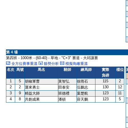
第 4 場
第四班 - 1000米 - (60-40) - 草地 - "C+3" 賽道 - 大邱讓賽
全方位賽事重溫
餘勢分析
模擬鳥瞰重溫
名次
馬號
馬名
騎師
練馬師
實際
檔位
負磅
1
5
115
2
胡椒軍曹
黃智弘
徐雨石
2
2
130
12
運來勇士
田泰安
伍鵬志
3
9
123
11
精益大師
班德禮
葉楚航
4
8
123
5
共創成果
潘頓
容天鵬