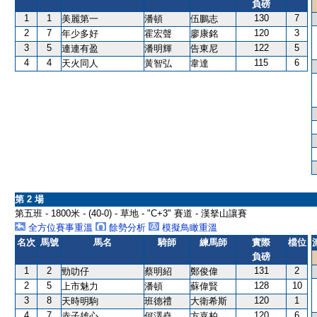
負磅
1
1
130
7
美麗第一
潘頓
伍鵬志
2
7
120
3
年少多好
霍宏聲
廖康銘
3
5
122
5
連連有盈
潘明輝
告東尼
4
4
115
6
天火同人
黃智弘
韋達
第 2 場
第五班 - 1800米 - (40-0) - 草地 - "C+3" 賽道 - 漢拏山讓賽
全方位賽事重溫
餘勢分析
模擬鳥瞰重溫
名次
馬號
馬名
騎師
練馬師
實際
檔位
負磅
1
2
131
2
勁叻仔
蔡明紹
鄭俊偉
2
5
128
10
上市魅力
潘頓
蘇偉賢
3
8
120
1
天時明駒
班德禮
大衛希斯
4
7
120
6
赤子雄心
何澤堯
方嘉柏