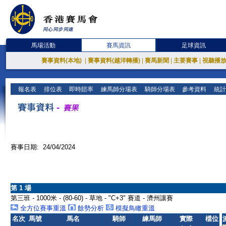
馬場活動
賽馬資訊
足球資訊
賽事資料(本地)
|
賽事資料(越洋轉播)
|
賽馬新聞
|
主要賽事
|
視聽播
報名表
排位表
即時賠率
練馬師分場表
騎師分場表
參考資料
統計
賽事日期: 24/04/2024
第 1 場
第三班 - 1000米 - (80-60) - 草地 - "C+3" 賽道 - 濟州讓賽
全方位賽事重溫
餘勢分析
模擬鳥瞰重溫
名次
馬號
馬名
騎師
練馬師
實際
檔位