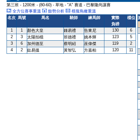
第三班 - 1200米 - (80-60) - 草地 - "A" 賽道 - 巴黎隆尚讓賽
全方位賽事重溫
餘勢分析
模擬鳥瞰重溫
名次
馬號
馬名
騎師
練馬師
實際
檔位
負磅
1
1
130
6
顏色大皇
鍾易禮
告東尼
2
3
123
5
太陽拍檔
班德禮
姚本輝
3
6
119
2
加州德至
蔡明紹
巫偉傑
4
2
120
11
鈦易搵
黃智弘
方嘉柏