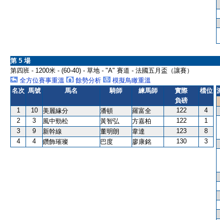
第 5 場
第四班 - 1200米 - (60-40) - 草地 - "A" 賽道 - 法國五月盃（讓賽）
全方位賽事重溫
餘勢分析
模擬鳥瞰重溫
名次
馬號
馬名
騎師
練馬師
實際
檔位
負磅
1
10
122
4
美麗緣分
潘頓
羅富全
2
3
122
1
風中勁松
黃智弘
方嘉柏
3
9
123
8
新幹線
董明朗
韋達
4
4
130
3
鑽飾璀璨
巴度
廖康銘