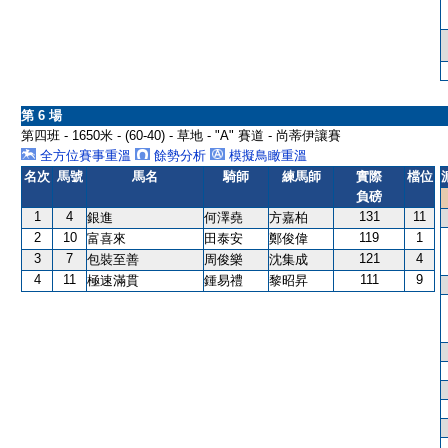
第 6 場
第四班 - 1650米 - (60-40) - 草地 - "A" 賽道 - 尚蒂伊讓賽
全方位賽事重溫
餘勢分析
模擬鳥瞰重溫
名次
馬號
馬名
騎師
練馬師
實際
檔位
負磅
1
4
131
11
銀進
何澤堯
方嘉柏
2
10
119
1
富喜來
田泰安
鄭俊偉
3
7
121
4
包裝至善
周俊樂
沈集成
4
11
111
9
極速滿貫
鍾易禮
黎昭昇