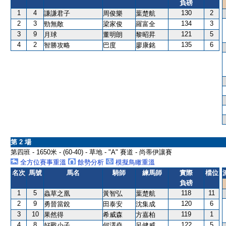
負磅
1
4
130
2
謙謙君子
周俊樂
葉楚航
2
3
134
3
勁無敵
梁家俊
羅富全
3
9
121
5
月球
董明朗
黎昭昇
4
2
135
6
智勝攻略
巴度
廖康銘
第 2 場
第四班 - 1650米 - (60-40) - 草地 - "A" 賽道 - 尚蒂伊讓賽
全方位賽事重溫
餘勢分析
模擬鳥瞰重溫
名次
馬號
馬名
騎師
練馬師
實際
檔位
負磅
1
5
118
11
蟲草之凰
黃智弘
葉楚航
2
9
120
6
勇晉當銳
田泰安
沈集成
3
10
119
1
果然得
希威森
方嘉柏
4
8
122
5
好戰小子
何澤堯
呂健威