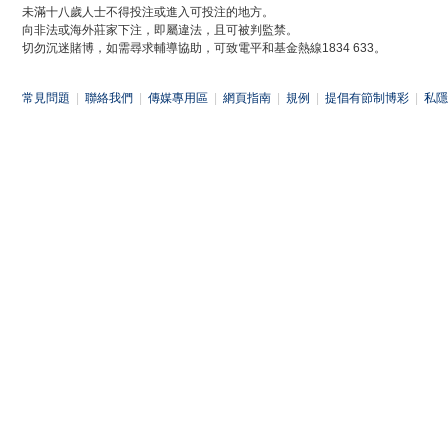
未滿十八歲人士不得投注或進入可投注的地方。
向非法或海外莊家下注，即屬違法，且可被判監禁。
切勿沉迷賭博，如需尋求輔導協助，可致電平和基金熱線1834 633。
常見問題
|
聯絡我們
|
傳媒專用區
|
網頁指南
|
規例
|
提倡有節制博彩
|
私隱