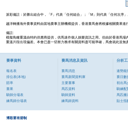
派彩備註：於勝出組合中，「F」代表「任何組合」；「M」則代表「任何次序」
越洋轉播海外賽事資料由當地賽事主辦機構提供，香港賽馬會將根據相關賽果進
備註:
模擬鳥瞰重溫由特約供應商提供，供馬迷作個人娛樂資訊之用。但由於香港馬場
重溫片段出現偏差。本會已盡一切努力務求有關資料盡可能準確，馬會就此並無責
賽事資料
賽馬消息及資訊
分析工
報名表
賽馬消息
速勢能
排位表(本地)
賽馬新聞資料庫
賽日數
賠率
主要賽事
初出馬
賽果
馬匹資料
騎練配
騎師分場表
騎師資料
馬匹搬
練馬師分場表
練馬師資料
貼士指
博彩要有節制