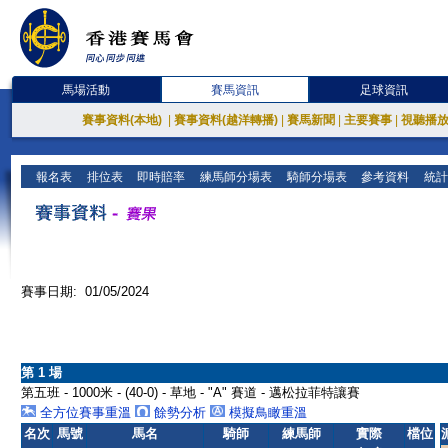
馬場活動
賽馬資訊
足球資訊
賽事資料(本地)
|
賽事資料(越洋轉播)
|
賽馬新聞
|
主要賽事
|
視聽播
報名表
排位表
即時賠率
練馬師分場表
騎師分場表
參考資料
統計
賽事日期: 01/05/2024
第 1 場
第五班 - 1000米 - (40-0) - 草地 - "A" 賽道 - 邁松拉菲特讓賽
全方位賽事重溫
餘勢分析
模擬鳥瞰重溫
名次
馬號
馬名
騎師
練馬師
實際
檔位