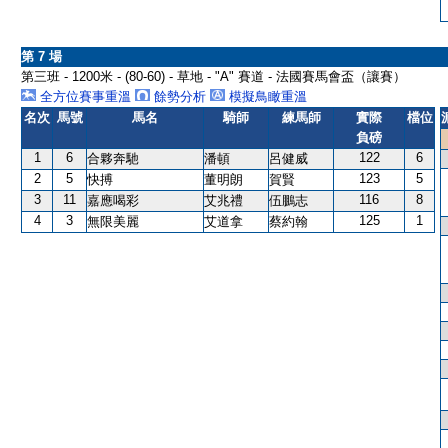
第 7 場
第三班 - 1200米 - (80-60) - 草地 - "A" 賽道 - 法國賽馬會盃（讓賽）
全方位賽事重溫
餘勢分析
模擬鳥瞰重溫
名次
馬號
馬名
騎師
練馬師
實際
檔位
負磅
1
6
122
6
合夥奔馳
潘頓
呂健威
2
5
123
5
快搏
董明朗
賀賢
3
11
116
8
嘉應喝彩
艾兆禮
伍鵬志
4
3
125
1
無限美麗
艾道拿
蔡約翰