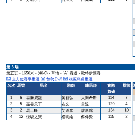
第 3 場
第五班 - 1650米 - (40-0) - 草地 - "A" 賽道 - 歐特伊讓賽
全方位賽事重溫
餘勢分析
模擬鳥瞰重溫
名次
馬號
馬名
騎師
練馬師
實際
檔位
負磅
1
6
114
7
喜勝威龍
黃智弘
大衛希斯
2
5
129
4
贏盡天下
布文
韋達
3
2
134
10
馬上旺
艾道拿
廖康銘
4
12
115
2
恆駿之寶
楊明綸
蘇偉賢