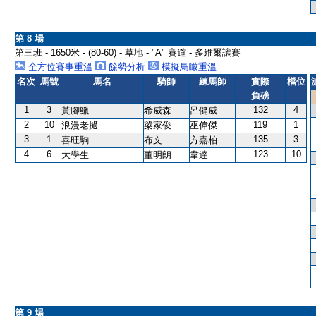
第 8 場
第三班 - 1650米 - (80-60) - 草地 - "A" 賽道 - 多維爾讓賽
全方位賽事重溫
餘勢分析
模擬鳥瞰重溫
名次
馬號
馬名
騎師
練馬師
實際
檔位
負磅
1
3
132
4
黃腳鱲
希威森
呂健威
2
10
119
1
浪漫老撾
梁家俊
巫偉傑
3
1
135
3
喜旺駒
布文
方嘉柏
4
6
123
10
大學生
董明朗
韋達
第 9 場