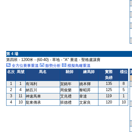
第 4 場
第四班 - 1200米 - (60-40) - 草地 - "A" 賽道 - 聖格盧讓賽
全方位賽事重溫
餘勢分析
模擬鳥瞰重溫
名次
馬號
馬名
騎師
練馬師
實際
檔位
負磅
1
1
135
8
有鴻利
賀銘年
姚本輝
2
4
125
5
納百川
周俊樂
黎昭昇
3
11
119
1
神速馬車
艾兆禮
韋達
4
10
120
10
龍東傳承
班德禮
文家良