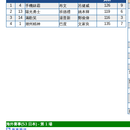
1
4
126
9
手機錶霸
布文
呂健威
2
13
119
6
陽光勇士
班德禮
姚本輝
3
14
116
3
滿歡笑
湯普新
鄭俊偉
4
1
135
7
潮州精神
巴度
文家良
海外賽事(S3 日本) - 第 1 場
賽事重溫