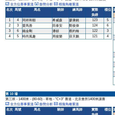
全方位賽事重溫
餘勢分析
模擬鳥瞰重溫
名次
馬號
馬名
騎師
練馬師
實際
檔位
負磅
1
4
123
5
同祥和順
希威森
廖康銘
2
3
124
6
愛馬善
田泰安
鄭俊偉
3
6
122
3
鐵金剛
潘頓
蔡約翰
4
5
121
4
時尚風趣
周俊樂
容天鵬
第 10 場
第三班 - 1400米 - (80-60) - 草地 - "C+3" 賽道 - 北京會所1400米讓賽
全方位賽事重溫
餘勢分析
模擬鳥瞰重溫
名次
馬號
馬名
騎師
練馬師
實際
檔位
負磅