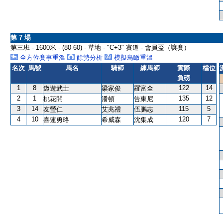
第 7 場
第三班 - 1600米 - (80-60) - 草地 - "C+3" 賽道 - 會員盃（讓賽）
全方位賽事重溫
餘勢分析
模擬鳥瞰重溫
名次
馬號
馬名
騎師
練馬師
實際
檔位
負磅
1
8
122
14
遨遊武士
梁家俊
羅富全
2
1
135
12
桃花開
潘頓
告東尼
3
14
115
5
友瑩仁
艾兆禮
伍鵬志
4
10
120
7
喜蓮勇略
希威森
沈集成