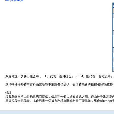
派彩備註：於勝出組合中，「F」代表「任何組合」；「M」則代表「任何次序」
越洋轉播海外賽事資料由當地賽事主辦機構提供，香港賽馬會將根據相關賽果進
備註:
模擬鳥瞰重溫由特約供應商提供，供馬迷作個人娛樂資訊之用。但由於香港馬場
重溫片段出現偏差。本會已盡一切努力務求有關資料盡可能準確，馬會就此並無責