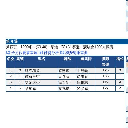
第 4 場
第四班 - 1200米 - (60-40) - 草地 - "C+3" 賽道 - 競駿會1200米讓賽
全方位賽事重溫
餘勢分析
模擬鳥瞰重溫
名次
馬號
馬名
騎師
練馬師
實際
檔位
負磅
1
8
126
8
輝煌精英
梁家俊
丁冠豪
2
1
135
1
鑽石星空
田泰安
徐雨石
3
11
119
9
獎金大少
湯普新
伍鵬志
4
5
127
2
哈羅威
艾兆禮
呂健威