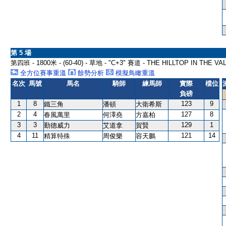
第 5 場
第四班 - 1800米 - (60-40) - 草地 - "C+3" 賽道 - THE HILLTOP IN THE 
全方位賽事重溫
餘勢分析
模擬鳥瞰重溫
名次
馬號
馬名
騎師
練馬師
實際
檔位
負磅
1
8
123
9
鐵三角
潘頓
大衛希斯
2
4
127
8
春風萬里
何澤堯
方嘉柏
3
3
129
1
勤德威力
艾道拿
賀賢
4
11
121
14
精算特殊
周俊樂
容天鵬