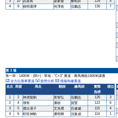
3
10
129
5
四喜鳥
梁家俊
黎昭昇
4
9
130
7
精明選擇
何澤堯
伍鵬志
第 3 場
第一班 - 1400米 - (85+) - 草地 - "C+3" 賽道 - 賽馬傳統1400米讓賽
全方位賽事重溫
餘勢分析
模擬鳥瞰重溫
名次
馬號
馬名
騎師
練馬師
實際
檔位
負磅
1
2
126
3
神虎龍駒
黃智弘
伍鵬志
2
4
122
6
增有
潘頓
賀賢
3
5
115
4
傑出漢子
艾兆禮
呂健威
4
6
114
1
旺旺神駒
潘明輝
沈集成