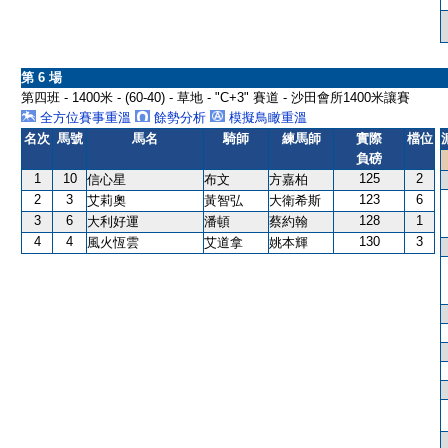
第 6 場
第四班 - 1400米 - (60-40) - 草地 - "C+3" 賽道 - 沙田會所1400米讓賽
全方位賽事重溫
餘勢分析
模擬鳥瞰重溫
名次
馬號
馬名
騎師
練馬師
實際
檔位
負磅
1
10
125
2
信心星
布文
方嘉柏
2
3
123
6
艾莉奧
黃智弘
大衛希斯
3
6
128
1
大利好運
潘頓
蔡約翰
4
4
130
3
風火恆雲
艾道拿
姚本輝