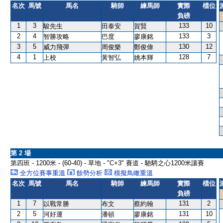
名次
馬號
馬名
騎師
練馬師
實際
檔位
負磅
1
3
133
10
駿先生
田泰安
賀賢
2
4
133
3
智勝攻略
巴度
廖康銘
3
5
130
12
威力飛彈
周俊樂
鄭俊偉
4
1
128
7
上校
黃智弘
姚本輝
第 2 場
第四班 - 1200米 - (60-40) - 草地 - "C+3" 賽道 - 馳騁之心1200米讓賽
全方位賽事重溫
餘勢分析
模擬鳥瞰重溫
名次
馬號
馬名
騎師
練馬師
實際
檔位
負磅
1
7
131
2
以戰常勝
布文
蔡約翰
2
5
131
10
河好運
潘頓
廖康銘