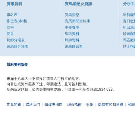
賽事資料
賽馬消息及資訊
分析工
報名表
賽馬消息
速勢能
排位表(本地)
賽馬新聞資料庫
賽日數
賠率
主要賽事
初出馬
賽果
馬匹資料
騎練配
騎師分場表
騎師資料
馬匹搬
練馬師分場表
練馬師資料
貼士指
博彩要有節制
未滿十八歲人士不得投注或進入可投注的地方。
向非法或海外莊家下注，即屬違法，且可被判監禁。
切勿沉迷賭博，如需尋求輔導協助，可致電平和基金熱線1834 633。
常見問題
|
聯絡我們
|
傳媒專用區
|
網頁指南
|
規例
|
提倡有節制博彩
|
私隱