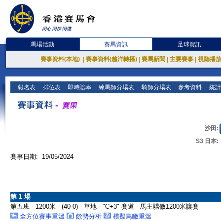
馬場活動
賽馬資訊
足球資訊
賽事資料(本地)
|
賽事資料(越洋轉播)
|
賽馬新聞
|
主要賽事
|
視聽播
報名表
排位表
即時賠率
練馬師分場表
騎師分場表
參考資料
統計
沙田:
S3 日本:
賽事日期: 19/05/2024
第 1 場
第五班 - 1200米 - (40-0) - 草地 - "C+3" 賽道 - 馬主驕傲1200米讓賽
全方位賽事重溫
餘勢分析
模擬鳥瞰重溫