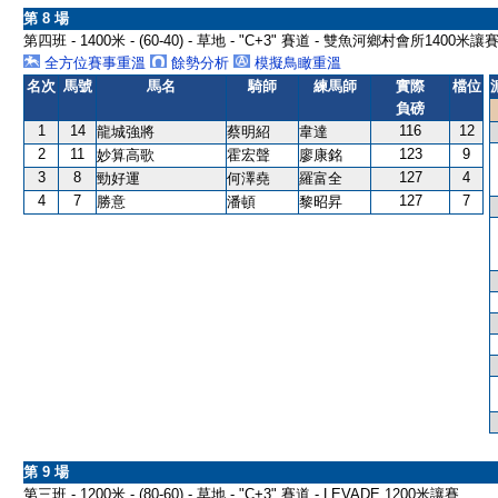
第 8 場
第四班 - 1400米 - (60-40) - 草地 - "C+3" 賽道 - 雙魚河鄉村會所1400米讓
全方位賽事重溫
餘勢分析
模擬鳥瞰重溫
名次
馬號
馬名
騎師
練馬師
實際
檔位
負磅
1
14
116
12
龍城強將
蔡明紹
韋達
2
11
123
9
妙算高歌
霍宏聲
廖康銘
3
8
127
4
勁好運
何澤堯
羅富全
4
7
127
7
勝意
潘頓
黎昭昇
第 9 場
第三班 - 1200米 - (80-60) - 草地 - "C+3" 賽道 - LEVADE 1200米讓賽