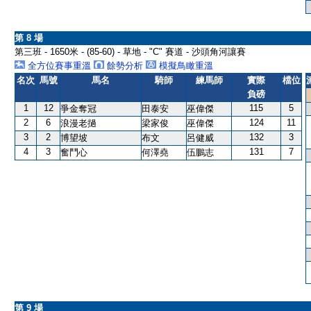
第 8 場
第三班 - 1650米 - (85-60) - 草地 - "C" 賽道 - 沙頭角河讓賽
全方位賽事重溫
餘勢分析
模擬鳥瞰重溫
名次
馬號
馬名
騎師
練馬師
實際
檔位
負磅
1
12
115
5
爭金奪冠
田泰安
巫偉傑
2
6
124
11
浪漫老撾
梁家俊
巫偉傑
3
2
132
3
博望坡
布文
呂健威
4
3
131
7
奮鬥心
何澤堯
伍鵬志
第 9 場