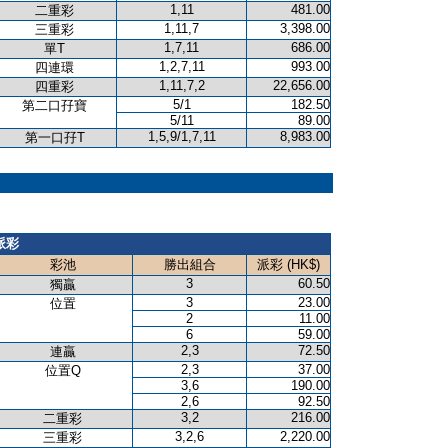
1,11
481.00
二重彩
1,11,7
3,398.00
三重彩
1,7,11
686.00
單T
1,2,7,11
993.00
四連環
1,11,7,2
22,656.00
四重彩
5/1
182.50
第二口孖寶
5/11
89.00
1,5,9/1,7,11
8,983.00
第一口孖T
派彩
彩池
勝出組合
派彩 (HK$)
3
60.50
獨贏
3
23.00
位置
2
11.00
6
59.00
2,3
72.50
連贏
2,3
37.00
位置Q
3,6
190.00
2,6
92.50
3,2
216.00
二重彩
3,2,6
2,220.00
三重彩