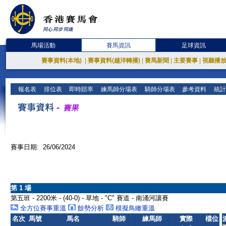
馬場活動
賽馬資訊
足球資訊
賽事資料(本地)
|
賽事資料(越洋轉播)
|
賽馬新聞
|
主要賽事
|
視聽播
報名表
排位表
即時賠率
練馬師分場表
騎師分場表
參考資料
統計
賽事日期: 26/06/2024
第 1 場
第五班 - 2200米 - (40-0) - 草地 - "C" 賽道 - 南涌河讓賽
全方位賽事重溫
餘勢分析
模擬鳥瞰重溫
名次
馬號
馬名
騎師
練馬師
實際
檔位