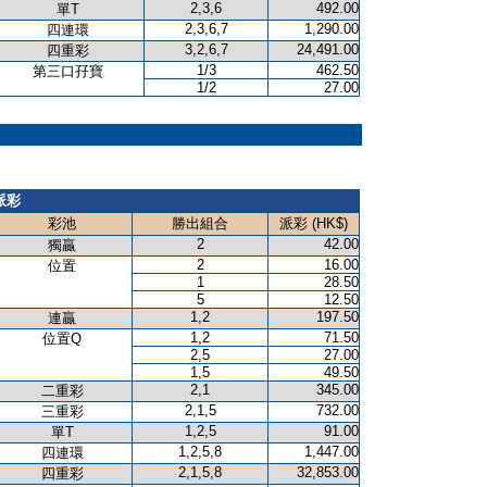
2,3,6
492.00
單T
2,3,6,7
1,290.00
四連環
3,2,6,7
24,491.00
四重彩
1/3
462.50
第三口孖寶
1/2
27.00
派彩
彩池
勝出組合
派彩 (HK$)
2
42.00
獨贏
2
16.00
位置
1
28.50
5
12.50
1,2
197.50
連贏
1,2
71.50
位置Q
2,5
27.00
1,5
49.50
2,1
345.00
二重彩
2,1,5
732.00
三重彩
1,2,5
91.00
單T
1,2,5,8
1,447.00
四連環
2,1,5,8
32,853.00
四重彩