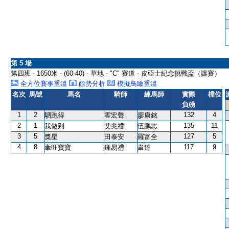
第 5 場
第四班 - 1650米 - (60-40) - 草地 - "C" 賽道 - 皮亞士紀念挑戰盃（讓賽）
全方位賽事重溫
餘勢分析
模擬鳥瞰重溫
名次
馬號
馬名
騎師
練馬師
實際
檔位
負磅
1
2
132
4
駟跑得
霍宏聲
廖康銘
2
1
135
11
我做到
艾兆禮
伍鵬志
3
5
127
5
獎星
田泰安
羅富全
4
8
117
9
牽旺寶寶
鍾易禮
韋達