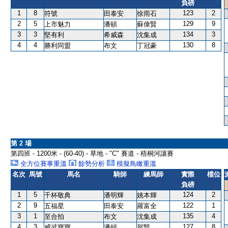
負磅
1
8
123
2
符號
田泰安
徐雨石
2
5
129
9
上市魅力
潘頓
蘇偉賢
3
3
134
3
堅有利
希威森
沈集成
4
4
130
8
勝利同盟
布文
丁冠豪
第 2 場
第四班 - 1200米 - (60-40) - 草地 - "C" 賽道 - 梧桐河讓賽
全方位賽事重溫
餘勢分析
模擬鳥瞰重溫
名次
馬號
馬名
騎師
練馬師
實際
檔位
負磅
1
5
124
2
千杯敬典
潘明輝
姚本輝
2
9
122
1
五福星
田泰安
羅富全
3
1
135
4
至合拍
布文
沈集成
4
3
127
8
威武寶寶
潘頓
賀賢