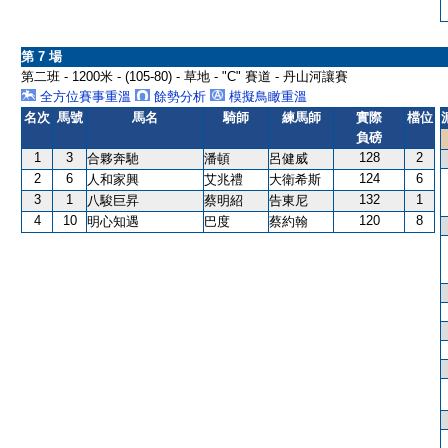
第 7 場
第二班 - 1200米 - (105-80) - 草地 - "C" 賽道 - 丹山河讓賽
全方位賽事重溫
餘勢分析
模擬鳥瞰重溫
名次
馬號
馬名
騎師
練馬師
實際
檔位
負磅
1
3
128
2
合夥奔馳
潘頓
呂健威
2
6
124
6
人和家興
艾兆禮
大衛希斯
3
1
132
1
八駿巨昇
蔡明紹
告東尼
4
10
120
8
明心知遇
巴度
蔡約翰