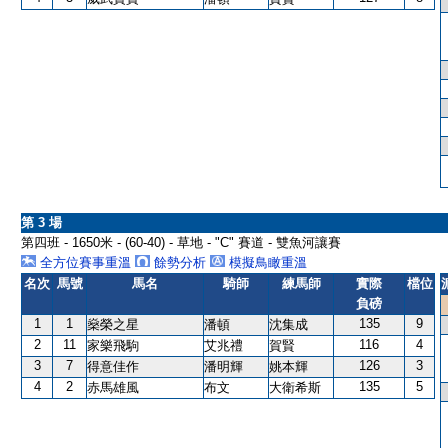
第 3 場
第四班 - 1650米 - (60-40) - 草地 - "C" 賽道 - 雙魚河讓賽
全方位賽事重溫
餘勢分析
模擬鳥瞰重溫
名次
馬號
馬名
騎師
練馬師
實際
檔位
負磅
1
1
135
9
燊榮之星
潘頓
沈集成
2
11
116
4
家樂飛駒
艾兆禮
賀賢
3
7
126
3
得意佳作
潘明輝
姚本輝
4
2
135
5
赤馬雄風
布文
大衛希斯