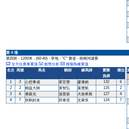
第 4 場
第四班 - 1200米 - (60-40) - 草地 - "C" 賽道 - 梧桐河讓賽
全方位賽事重溫
餘勢分析
模擬鳥瞰重溫
名次
馬號
馬名
騎師
練馬師
實際
檔位
負磅
1
3
132
6
心想事成
霍宏聲
廖康銘
2
2
125
2
精益大師
黃智弘
葉楚航
3
6
127
4
勇眼光
湯普新
大衛希斯
4
7
124
7
良駒好友
田泰安
文家良