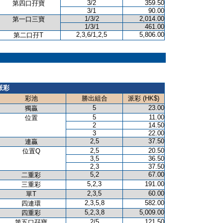
3/2
359.50
第四口孖寶
3/1
90.00
1/3/2
2,014.00
第一口三寶
1/3/1
461.00
2,3,6/1,2,5
5,806.00
第二口孖T
派彩
彩池
勝出組合
派彩 (HK$)
5
23.00
獨贏
5
11.00
位置
2
14.50
3
22.00
2,5
37.50
連贏
2,5
20.50
位置Q
3,5
36.50
2,3
37.50
5,2
67.00
二重彩
5,2,3
191.00
三重彩
2,3,5
60.00
單T
2,3,5,8
582.00
四連環
5,2,3,8
5,009.00
四重彩
2/5
121.50
第五口孖寶