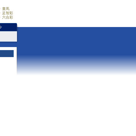
賽馬
足智彩
六合彩
少