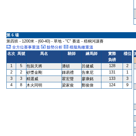
第 6 場
第四班 - 1200米 - (60-40) - 草地 - "C" 賽道 - 梧桐河讓賽
全方位賽事重溫
餘勢分析
模擬鳥瞰重溫
名次
馬號
馬名
騎師
練馬師
實際
檔位
負磅
1
5
128
2
包裝天將
潘頓
呂健威
2
2
131
1
砂漿金剛
鍾易禮
告東尼
3
3
133
3
精選威
霍宏聲
廖康銘
4
8
124
9
木火同明
梁家俊
鄭俊偉