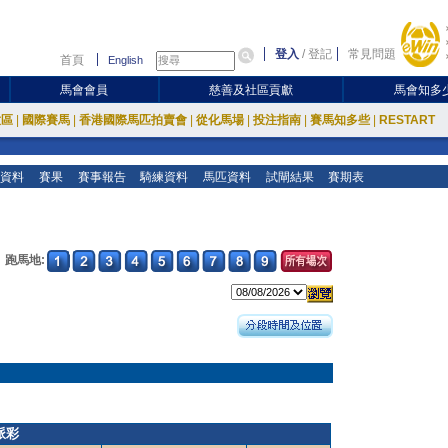
登入
/
登記
常見問題
首頁
English
馬會會員
慈善及社區貢獻
馬會知多
放區
|
國際賽馬
|
香港國際馬匹拍賣會
|
從化馬場
|
投注指南
|
賽馬知多些
|
RESTART
資料
賽果
賽事報告
騎練資料
馬匹資料
試閘結果
賽期表
跑馬地:
派彩