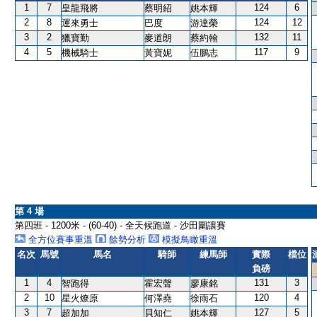
1
7
124
6
皇龍飛將
蔡明紹
姚本輝
2
8
124
12
運來勇士
巴度
游達榮
3
2
132
11
獵寶勤
麥道朗
蔡約翰
4
5
117
9
機械騎士
黃寶妮
伍鵬志
第 4 場
第四班 - 1200米 - (60-40) - 全天候跑道 - 沙田圍讓賽
全方位賽事重溫
餘勢分析
模擬鳥瞰重溫
名次
馬號
馬名
騎師
練馬師
實際
檔位
負磅
1
4
131
3
智跑得
霍宏聲
廖康銘
2
10
120
4
星火燎原
何澤堯
徐雨石
3
7
127
5
超加加
貝知仁
姚本輝