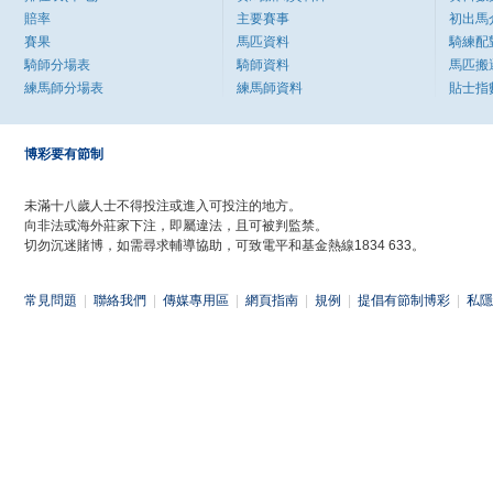
賠率
主要賽事
初出馬
賽果
馬匹資料
騎練配
騎師分場表
騎師資料
馬匹搬
練馬師分場表
練馬師資料
貼士指
博彩要有節制
未滿十八歲人士不得投注或進入可投注的地方。
向非法或海外莊家下注，即屬違法，且可被判監禁。
切勿沉迷賭博，如需尋求輔導協助，可致電平和基金熱線1834 633。
常見問題
|
聯絡我們
|
傳媒專用區
|
網頁指南
|
規例
|
提倡有節制博彩
|
私隱