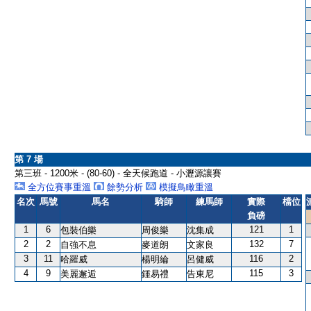
第 7 場
第三班 - 1200米 - (80-60) - 全天候跑道 - 小瀝源讓賽
全方位賽事重溫
餘勢分析
模擬鳥瞰重溫
名次
馬號
馬名
騎師
練馬師
實際
檔位
負磅
1
6
121
1
包裝伯樂
周俊樂
沈集成
2
2
132
7
自強不息
麥道朗
文家良
3
11
116
2
哈羅威
楊明綸
呂健威
4
9
115
3
美麗邂逅
鍾易禮
告東尼