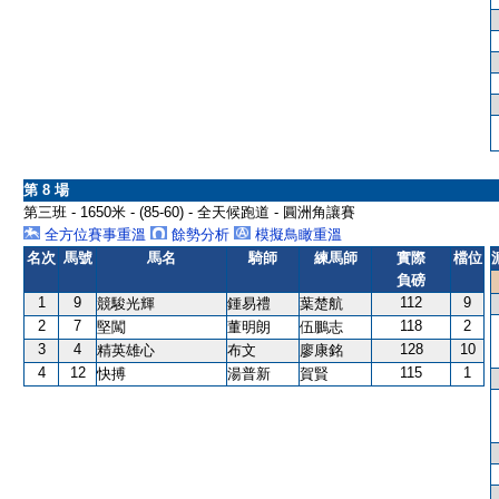
第 8 場
第三班 - 1650米 - (85-60) - 全天候跑道 - 圓洲角讓賽
全方位賽事重溫
餘勢分析
模擬鳥瞰重溫
名次
馬號
馬名
騎師
練馬師
實際
檔位
負磅
1
9
112
9
競駿光輝
鍾易禮
葉楚航
2
7
118
2
堅闖
董明朗
伍鵬志
3
4
128
10
精英雄心
布文
廖康銘
4
12
115
1
快搏
湯普新
賀賢