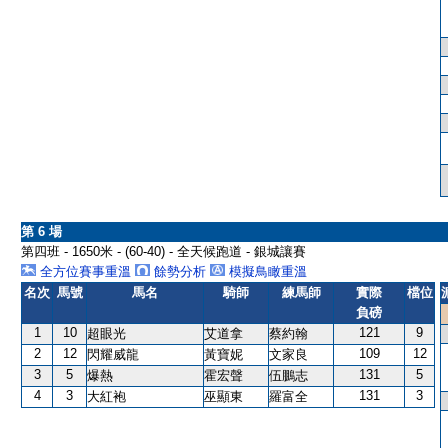
第 6 場
第四班 - 1650米 - (60-40) - 全天候跑道 - 銀城讓賽
全方位賽事重溫
餘勢分析
模擬鳥瞰重溫
名次
馬號
馬名
騎師
練馬師
實際
檔位
負磅
1
10
121
9
超眼光
艾道拿
蔡約翰
2
12
109
12
閃耀威龍
黃寶妮
文家良
3
5
131
5
爆熱
霍宏聲
伍鵬志
4
3
131
3
大紅袍
巫顯東
羅富全