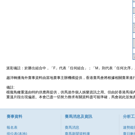
派彩備註：於勝出組合中，「F」代表「任何組合」；「M」則代表「任何次序」
越洋轉播海外賽事資料由當地賽事主辦機構提供，香港賽馬會將根據相關賽果進
備註:
模擬鳥瞰重溫由特約供應商提供，供馬迷作個人娛樂資訊之用。但由於香港馬場
重溫片段出現偏差。本會已盡一切努力務求有關資料盡可能準確，馬會就此並無責
賽事資料
賽馬消息及資訊
分析工
報名表
賽馬消息
速勢能
排位表(本地)
賽馬新聞資料庫
賽日數