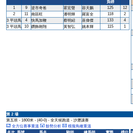
負磅
1
9
125
12
逆市奇爸
霍宏聲
容天鵬
2
11
118
2
南區旺
潘明輝
羅富全
4
133
4
3 平頭馬
快馬加鞭
蔡明紹
巫偉傑
10
115
1
3 平頭馬
鑽飾翱翔
黃智弘
姚本輝
第 2 場
第五班 - 1800米 - (40-0) - 全天候跑道 - 沙瀝讓賽
全方位賽事重溫
餘勢分析
模擬鳥瞰重溫
名次
馬號
馬名
騎師
練馬師
實際
檔位