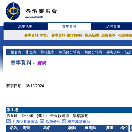
馬場活動
賽馬資訊
足球資訊
賽事資料(本地)
|
賽事資料(越洋轉播)
|
賽馬新聞
|
主要賽事
|
視聽播
報名表
排位表
即時賠率
練馬師分場表
騎師分場表
參考資料
統計
賽事日期: 18/12/2024
第 1 場
第五班 - 1200米 - (40-0) - 全天候跑道 - 翠榕讓賽
全方位賽事重溫
餘勢分析
模擬鳥瞰重溫
名次
馬號
馬名
騎師
練馬師
實際
檔位