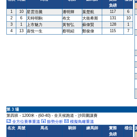
負磅
1
10
117
6
星雲浩騰
潘明輝
葉楚航
2
6
131
10
天時明駒
布文
大衛希斯
3
1
128
1
上市魅力
黃智弘
蘇偉賢
4
13
115
7
喜悅一生
蔡明紹
鄭俊偉
第 3 場
第四班 - 1200米 - (60-40) - 全天候跑道 - 沙田圍讓賽
全方位賽事重溫
餘勢分析
模擬鳥瞰重溫
名次
馬號
馬名
騎師
練馬師
實際
檔位
負磅