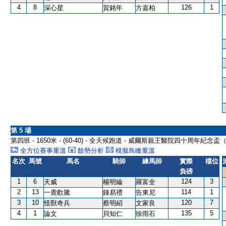
4
8
126
1
深心星
賀銘年
方嘉柏
第 5 場
第四班 - 1650米 - (60-40) - 全天候跑道 - 威爾斯親王醫院四十周年紀念
全方位賽事重溫
餘勢分析
模擬鳥瞰重溫
名次
馬號
馬名
騎師
練馬師
實際
檔位
負磅
1
6
124
3
天威
楊明綸
羅富全
2
13
114
1
一鹿歡騰
鍾易禮
告東尼
3
10
120
7
怪獸奇兵
蔡明紹
文家良
4
1
135
5
論文
貝知仁
徐雨石