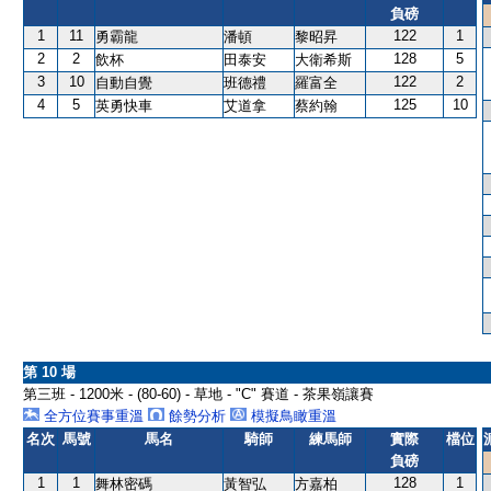
負磅
1
11
122
1
勇霸龍
潘頓
黎昭昇
2
2
128
5
飲杯
田泰安
大衛希斯
3
10
122
2
自動自覺
班德禮
羅富全
4
5
125
10
英勇快車
艾道拿
蔡約翰
第 10 場
第三班 - 1200米 - (80-60) - 草地 - "C" 賽道 - 茶果嶺讓賽
全方位賽事重溫
餘勢分析
模擬鳥瞰重溫
名次
馬號
馬名
騎師
練馬師
實際
檔位
負磅
1
1
128
1
舞林密碼
黃智弘
方嘉柏