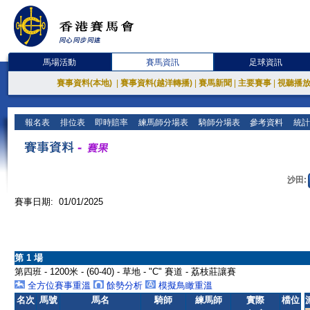
馬場活動
賽馬資訊
足球資訊
賽事資料(本地)
|
賽事資料(越洋轉播)
|
賽馬新聞
|
主要賽事
|
視聽播
報名表
排位表
即時賠率
練馬師分場表
騎師分場表
參考資料
統計
沙田:
賽事日期: 01/01/2025
第 1 場
第四班 - 1200米 - (60-40) - 草地 - "C" 賽道 - 荔枝莊讓賽
全方位賽事重溫
餘勢分析
模擬鳥瞰重溫
名次
馬號
馬名
騎師
練馬師
實際
檔位