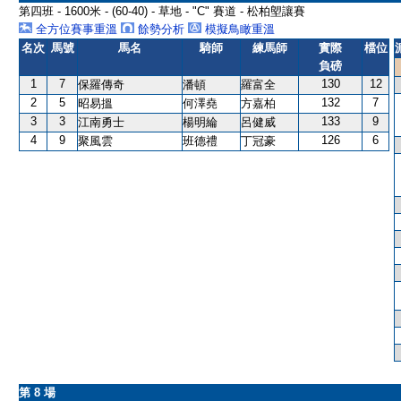
第四班 - 1600米 - (60-40) - 草地 - "C" 賽道 - 松柏塱讓賽
全方位賽事重溫
餘勢分析
模擬鳥瞰重溫
名次
馬號
馬名
騎師
練馬師
實際
檔位
負磅
1
7
130
12
保羅傳奇
潘頓
羅富全
2
5
132
7
昭易搵
何澤堯
方嘉柏
3
3
133
9
江南勇士
楊明綸
呂健威
4
9
126
6
聚風雲
班德禮
丁冠豪
第 8 場