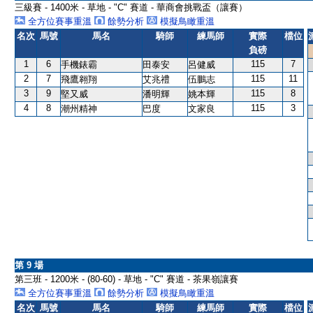
三級賽 - 1400米 - 草地 - "C" 賽道 - 華商會挑戰盃（讓賽）
全方位賽事重溫
餘勢分析
模擬鳥瞰重溫
名次
馬號
馬名
騎師
練馬師
實際
檔位
負磅
1
6
115
7
手機錶霸
田泰安
呂健威
2
7
115
11
飛鷹翱翔
艾兆禮
伍鵬志
3
9
115
8
堅又威
潘明輝
姚本輝
4
8
115
3
潮州精神
巴度
文家良
第 9 場
第三班 - 1200米 - (80-60) - 草地 - "C" 賽道 - 茶果嶺讓賽
全方位賽事重溫
餘勢分析
模擬鳥瞰重溫
名次
馬號
馬名
騎師
練馬師
實際
檔位