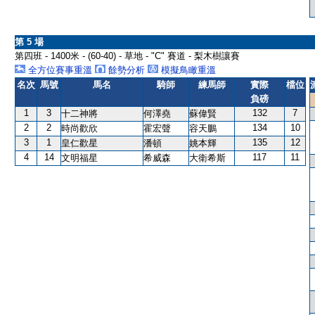
第 5 場
第四班 - 1400米 - (60-40) - 草地 - "C" 賽道 - 梨木樹讓賽
全方位賽事重溫
餘勢分析
模擬鳥瞰重溫
名次
馬號
馬名
騎師
練馬師
實際
檔位
負磅
1
3
132
7
十二神將
何澤堯
蘇偉賢
2
2
134
10
時尚歡欣
霍宏聲
容天鵬
3
1
135
12
皇仁歡星
潘頓
姚本輝
4
14
117
11
文明福星
希威森
大衛希斯