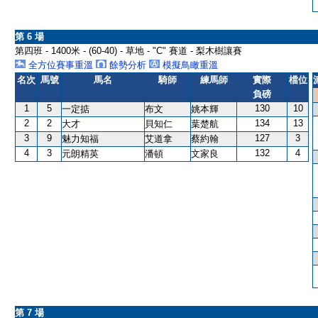
第 6 場
第四班 - 1400米 - (60-40) - 草地 - "C" 賽道 - 梨木樹讓賽
全方位賽事重溫
餘勢分析
模擬鳥瞰重溫
名次
馬號
馬名
騎師
練馬師
實際
檔位
負磅
1
5
130
10
一定掂
布文
姚本輝
2
2
134
13
大才
貝知仁
葉楚航
3
9
127
3
魅力知福
艾道拿
蔡約翰
4
3
132
4
元朗精英
潘頓
文家良
第 7 場