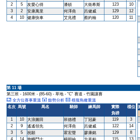
2
5
123
10
友愛心得
潘頓
大衛希斯
3
2
129
12
安康萬里
何澤堯
呂健威
4
10
120
11
健康快車
艾兆禮
蔡約翰
第 11 場
第三班 - 1600米 - (85-60) - 草地 - "C" 賽道 - 竹園讓賽
全方位賽事重溫
餘勢分析
模擬鳥瞰重溫
名次
馬號
馬名
騎師
練馬師
實際
檔位
負磅
1
10
119
3
大浪圖田
班德禮
丁冠豪
2
9
122
14
遙遙領先
何澤堯
呂健威
3
5
129
8
祝願
霍宏聲
廖康銘
4
14
115
13
旗幟鬥士
楊明綸
方嘉柏