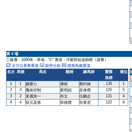
第 4 場
三級賽 - 1000米 - 草地 - "C" 賽道 - 洋紫荊短途錦標（讓賽）
全方位賽事重溫
餘勢分析
模擬鳥瞰重溫
名次
馬號
馬名
騎師
練馬師
實際
檔位
負磅
1
1
135
1
嫡愛心
潘頓
蔡約翰
2
3
125
5
魔術控制
蔡明紹
巫偉傑
3
2
131
4
美麗第一
布文
伍鵬志
4
4
122
6
狀元及第
班德禮
告東尼