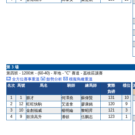
第 3 場
第四班 - 1200米 - (60-40) - 草地 - "C" 賽道 - 荔枝莊讓賽
全方位賽事重溫
餘勢分析
模擬鳥瞰重溫
名次
馬號
馬名
騎師
練馬師
實際
檔位
負磅
1
1
131
10
膨才
何澤堯
蘇偉賢
2
12
120
9
旺旺快駒
艾道拿
廖康銘
3
10
121
3
金創福威
楊明綸
黎昭昇
4
9
123
1
鼓浪高升
潘頓
伍鵬志