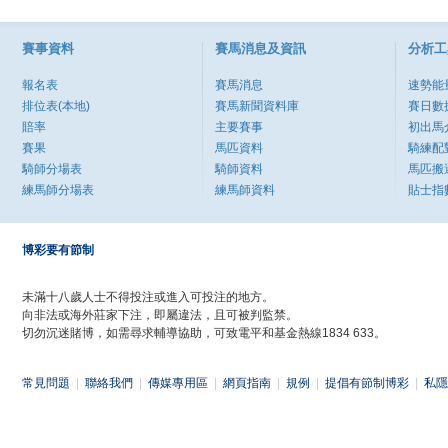
賽事資料
賽馬消息及資訊
分析工
報名表
賽馬消息
速勢能
排位表(本地)
賽馬新聞資料庫
賽日數
賠率
主要賽事
初出馬
賽果
馬匹資料
騎練配
騎師分場表
騎師資料
馬匹搬
練馬師分場表
練馬師資料
貼士指
博彩要有節制
未滿十八歲人士不得投注或進入可投注的地方。
向非法或海外莊家下注，即屬違法，且可被判監禁。
切勿沉迷賭博，如需尋求輔導協助，可致電平和基金熱線1834 633。
常見問題
|
聯絡我們
|
傳媒專用區
|
網頁指南
|
規例
|
提倡有節制博彩
|
私隱