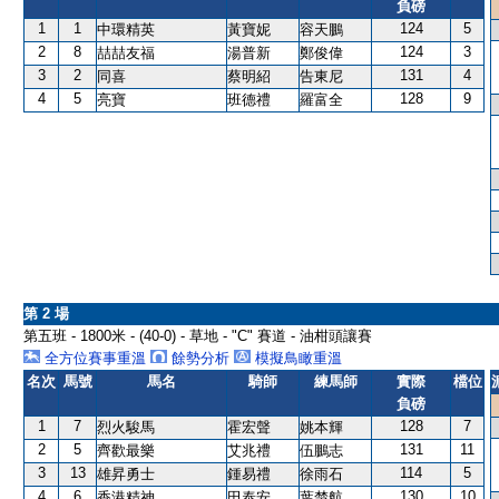
負磅
1
1
124
5
中環精英
黃寶妮
容天鵬
2
8
124
3
喆喆友福
湯普新
鄭俊偉
3
2
131
4
同喜
蔡明紹
告東尼
4
5
128
9
亮寶
班德禮
羅富全
第 2 場
第五班 - 1800米 - (40-0) - 草地 - "C" 賽道 - 油柑頭讓賽
全方位賽事重溫
餘勢分析
模擬鳥瞰重溫
名次
馬號
馬名
騎師
練馬師
實際
檔位
負磅
1
7
128
7
烈火駿馬
霍宏聲
姚本輝
2
5
131
11
齊歡最樂
艾兆禮
伍鵬志
3
13
114
5
雄昇勇士
鍾易禮
徐雨石
4
6
130
10
香港精神
田泰安
葉楚航