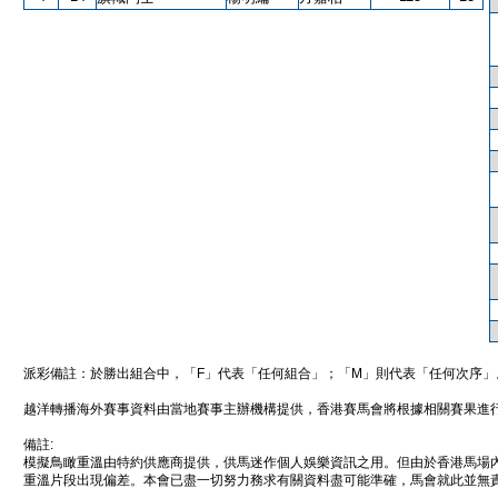
派彩備註：於勝出組合中，「F」代表「任何組合」；「M」則代表「任何次序」
越洋轉播海外賽事資料由當地賽事主辦機構提供，香港賽馬會將根據相關賽果進
備註:
模擬鳥瞰重溫由特約供應商提供，供馬迷作個人娛樂資訊之用。但由於香港馬場
重溫片段出現偏差。本會已盡一切努力務求有關資料盡可能準確，馬會就此並無責