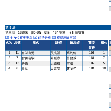
第 9 場
第三班 - 1650米 - (80-60) - 草地 - "B" 賽道 - 洋甘菊讓賽
全方位賽事重溫
餘勢分析
模擬鳥瞰重溫
名次
馬號
馬名
騎師
練馬師
實際
檔位
負磅
1
11
116
1
有財有勢
艾兆禮
蔡約翰
2
7
118
7
智勇名駒
希威森
呂健威
3
12
116
5
將義
班德禮
韋達
4
8
118
10
勝意
田泰安
黎昭昇