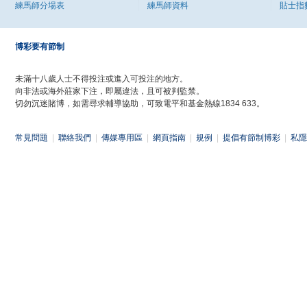
練馬師分場表
練馬師資料
貼士指
博彩要有節制
未滿十八歲人士不得投注或進入可投注的地方。
向非法或海外莊家下注，即屬違法，且可被判監禁。
切勿沉迷賭博，如需尋求輔導協助，可致電平和基金熱線1834 633。
常見問題
|
聯絡我們
|
傳媒專用區
|
網頁指南
|
規例
|
提倡有節制博彩
|
私隱