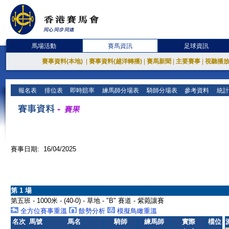
馬場活動
賽馬資訊
足球資訊
賽事資料(本地)
|
賽事資料(越洋轉播)
|
賽馬新聞
|
主要賽事
|
視聽播
報名表
排位表
即時賠率
練馬師分場表
騎師分場表
參考資料
統計
賽事日期: 16/04/2025
第 1 場
第五班 - 1000米 - (40-0) - 草地 - "B" 賽道 - 紫菀讓賽
全方位賽事重溫
餘勢分析
模擬鳥瞰重溫
名次
馬號
馬名
騎師
練馬師
實際
檔位