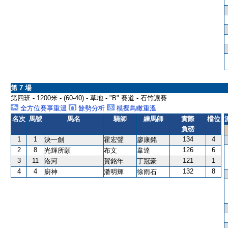
第 7 場
第四班 - 1200米 - (60-40) - 草地 - "B" 賽道 - 石竹讓賽
全方位賽事重溫
餘勢分析
模擬鳥瞰重溫
名次
馬號
馬名
騎師
練馬師
實際
檔位
負磅
1
1
134
4
決一劍
霍宏聲
廖康銘
2
8
126
6
光輝所願
布文
韋達
3
11
121
1
洛河
賀銘年
丁冠豪
4
4
132
8
廚神
潘明輝
徐雨石