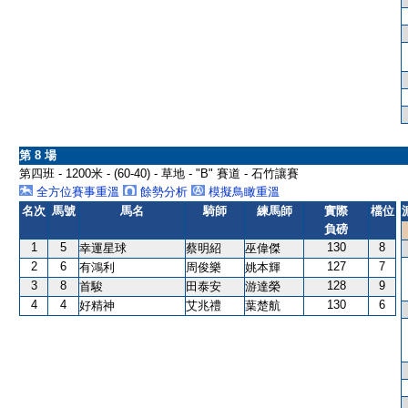
第 8 場
第四班 - 1200米 - (60-40) - 草地 - "B" 賽道 - 石竹讓賽
全方位賽事重溫
餘勢分析
模擬鳥瞰重溫
名次
馬號
馬名
騎師
練馬師
實際
檔位
負磅
1
5
130
8
幸運星球
蔡明紹
巫偉傑
2
6
127
7
有鴻利
周俊樂
姚本輝
3
8
128
9
首駿
田泰安
游達榮
4
4
130
6
好精神
艾兆禮
葉楚航