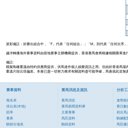
派彩備註：於勝出組合中，「F」代表「任何組合」；「M」則代表「任何次序」
越洋轉播海外賽事資料由當地賽事主辦機構提供，香港賽馬會將根據相關賽果進
備註:
模擬鳥瞰重溫由特約供應商提供，供馬迷作個人娛樂資訊之用。但由於香港馬場
重溫片段出現偏差。本會已盡一切努力務求有關資料盡可能準確，馬會就此並無責
賽事資料
賽馬消息及資訊
分析工
報名表
賽馬消息
速勢能
排位表(本地)
賽馬新聞資料庫
賽日數
賠率
主要賽事
初出馬
賽果
馬匹資料
騎練配
騎師分場表
騎師資料
馬匹搬