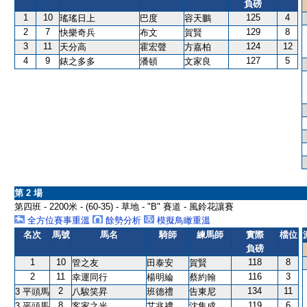
負磅
1
10
125
4
瑤瑤日上
巴度
容天鵬
2
7
129
8
快樂奇兵
布文
賀賢
3
11
124
12
天分高
霍宏聲
方嘉柏
4
9
127
5
錶之多多
潘頓
文家良
第 2 場
第四班 - 2200米 - (60-35) - 草地 - "B" 賽道 - 風鈴花讓賽
全方位賽事重溫
餘勢分析
模擬鳥瞰重溫
名次
馬號
馬名
騎師
練馬師
實際
檔位
負磅
1
10
118
8
管之友
田泰安
賀賢
2
11
116
3
幸運同行
楊明綸
蔡約翰
2
134
11
3 平頭馬
八駿笑昇
班德禮
告東尼
8
119
6
3 平頭馬
客家之光
艾兆禮
沈集成