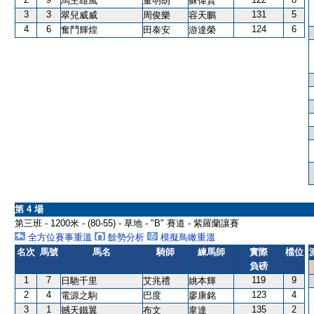
馬主雄風
董明朗
蘇偉賢
3
3
131
5
翠兒威威
周俊樂
容天鵬
4
6
124
6
奮鬥輝煌
田泰安
游達榮
第 4 場
第三班 - 1200米 - (80-55) - 草地 - "B" 賽道 - 紫羅蘭讓賽
全方位賽事重溫
餘勢分析
模擬鳥瞰重溫
名次
馬號
馬名
騎師
練馬師
實際
檔位
負磅
1
7
119
9
日馳千里
艾兆禮
姚本輝
2
4
123
4
電源之駒
巴度
廖康銘
3
1
135
2
撼天鐵翼
布文
韋達