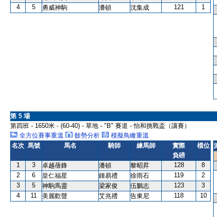
4
5
121
1
勇威神駒
潘頓
沈集成
第 5 場
第四班 - 1650米 - (60-40) - 草地 - "B" 賽道 - 怡和挑戰盃（讓賽）
全方位賽事重溫
餘勢分析
模擬鳥瞰重溫
名次
馬號
馬名
騎師
練馬師
實際
檔位
負磅
1
3
128
8
卓越蒨鋒
潘頓
黎昭昇
2
6
119
2
皇仁福星
鍾易禮
徐雨石
3
5
123
3
神駒馬靈
梁家俊
伍鵬志
4
11
118
10
美麗歡聲
艾兆禮
告東尼