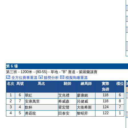
第 6 場
第三班 - 1200米 - (80-55) - 草地 - "B" 賽道 - 紫羅蘭讓賽
全方位賽事重溫
餘勢分析
模擬鳥瞰重溫
名次
馬號
馬名
騎師
練馬師
實際
檔位
負磅
1
6
118
6
翠紅
艾兆禮
廖康銘
2
7
118
8
安康萬里
希威森
呂健威
3
4
124
7
飲杯
霍宏聲
大衛希斯
4
5
122
1
勇霸龍
田泰安
黎昭昇