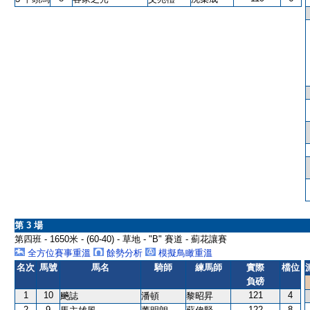
第 3 場
第四班 - 1650米 - (60-40) - 草地 - "B" 賽道 - 薊花讓賽
全方位賽事重溫
餘勢分析
模擬鳥瞰重溫
名次
馬號
馬名
騎師
練馬師
實際
檔位
負磅
1
10
121
4
飈誌
潘頓
黎昭昇
2
9
122
8