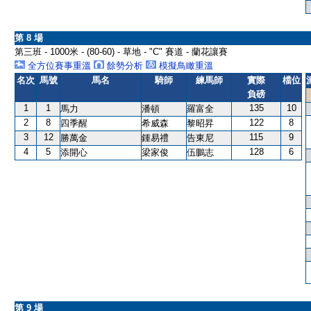
第 8 場
第三班 - 1000米 - (80-60) - 草地 - "C" 賽道 - 蘭花讓賽
全方位賽事重溫
餘勢分析
模擬鳥瞰重溫
名次
馬號
馬名
騎師
練馬師
實際
檔位
負磅
1
1
135
10
馬力
潘頓
羅富全
2
8
122
8
四季醒
希威森
黎昭昇
3
12
115
9
勝萬金
鍾易禮
告東尼
4
5
128
6
添開心
梁家俊
伍鵬志
第 9 場