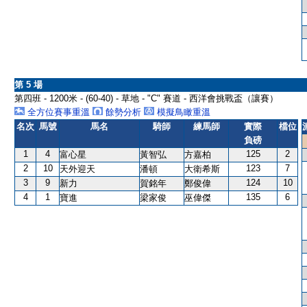
第 5 場
第四班 - 1200米 - (60-40) - 草地 - "C" 賽道 - 西洋會挑戰盃（讓賽）
全方位賽事重溫
餘勢分析
模擬鳥瞰重溫
名次
馬號
馬名
騎師
練馬師
實際
檔位
負磅
1
4
125
2
富心星
黃智弘
方嘉柏
2
10
123
7
天外迎天
潘頓
大衛希斯
3
9
124
10
新力
賀銘年
鄭俊偉
4
1
135
6
寶進
梁家俊
巫偉傑