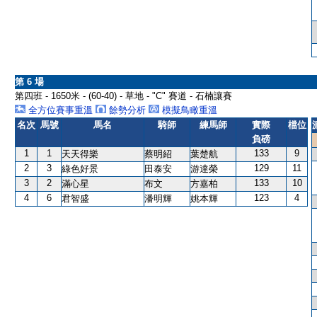
第 6 場
第四班 - 1650米 - (60-40) - 草地 - "C" 賽道 - 石楠讓賽
全方位賽事重溫
餘勢分析
模擬鳥瞰重溫
名次
馬號
馬名
騎師
練馬師
實際
檔位
負磅
1
1
133
9
天天得樂
蔡明紹
葉楚航
2
3
129
11
綠色好景
田泰安
游達榮
3
2
133
10
滿心星
布文
方嘉柏
4
6
123
4
君智盛
潘明輝
姚本輝