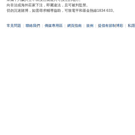
向非法或海外莊家下注，即屬違法，且可被判監禁。
切勿沉迷賭博，如需尋求輔導協助，可致電平和基金熱線1834 633。
常見問題
|
聯絡我們
|
傳媒專用區
|
網頁指南
|
規例
|
提倡有節制博彩
|
私隱