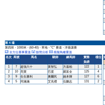
第 4 場
第四班 - 1000米 - (60-40) - 草地 - "C" 賽道 - 洋葵讓賽
全方位賽事重溫
餘勢分析
模擬鳥瞰重溫
名次
馬號
馬名
騎師
練馬師
實際
檔位
負磅
1
7
122
1
超強六十
黃智弘
方嘉柏
2
10
125
4
亮寶
巴度
羅富全
3
9
127
6
生生勝利
奧爾民
姚本輝
4
5
131
2
同滿滿
艾兆禮
伍鵬志