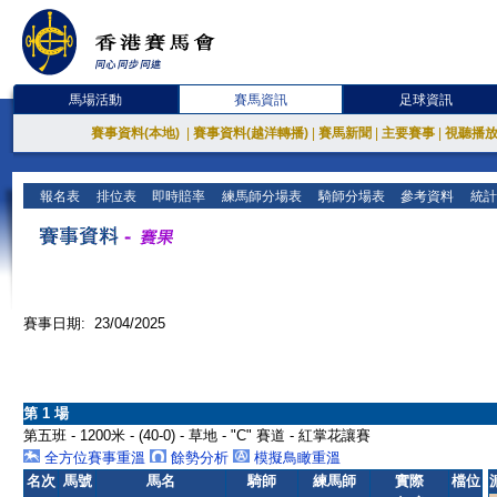
馬場活動
賽馬資訊
足球資訊
賽事資料(本地)
|
賽事資料(越洋轉播)
|
賽馬新聞
|
主要賽事
|
視聽播
報名表
排位表
即時賠率
練馬師分場表
騎師分場表
參考資料
統計
賽事日期: 23/04/2025
第 1 場
第五班 - 1200米 - (40-0) - 草地 - "C" 賽道 - 紅掌花讓賽
全方位賽事重溫
餘勢分析
模擬鳥瞰重溫
名次
馬號
馬名
騎師
練馬師
實際
檔位