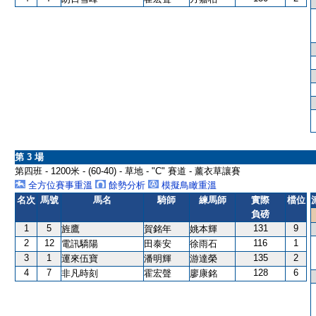
第 3 場
第四班 - 1200米 - (60-40) - 草地 - "C" 賽道 - 薰衣草讓賽
全方位賽事重溫
餘勢分析
模擬鳥瞰重溫
名次
馬號
馬名
騎師
練馬師
實際
檔位
負磅
1
5
131
9
旌鷹
賀銘年
姚本輝
2
12
116
1
電訊驕陽
田泰安
徐雨石
3
1
135
2
運來伍寶
潘明輝
游達榮
4
7
128
6
非凡時刻
霍宏聲
廖康銘