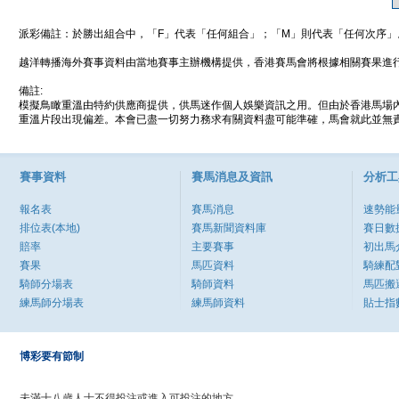
派彩備註：於勝出組合中，「F」代表「任何組合」；「M」則代表「任何次序」
越洋轉播海外賽事資料由當地賽事主辦機構提供，香港賽馬會將根據相關賽果進
備註:
模擬鳥瞰重溫由特約供應商提供，供馬迷作個人娛樂資訊之用。但由於香港馬場
重溫片段出現偏差。本會已盡一切努力務求有關資料盡可能準確，馬會就此並無責
賽事資料
賽馬消息及資訊
分析工
報名表
賽馬消息
速勢能
排位表(本地)
賽馬新聞資料庫
賽日數
賠率
主要賽事
初出馬
賽果
馬匹資料
騎練配
騎師分場表
騎師資料
馬匹搬
練馬師分場表
練馬師資料
貼士指
博彩要有節制
未滿十八歲人士不得投注或進入可投注的地方。