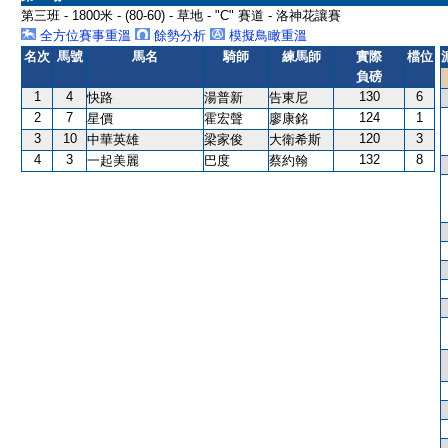
第三班 - 1800米 - (80-60) - 草地 - "C" 賽道 - 洛神花讓賽
全方位賽事重溫
餘勢分析
模擬鳥瞰重溫
名次
馬號
馬名
騎師
練馬師
實際
檔位
負磅
1
4
130
6
快路
湯普新
告東尼
2
7
124
1
星價
霍宏聲
廖康銘
3
10
120
3
中華英雄
梁家俊
大衛希斯
4
3
132
8
一起美麗
巴度
蔡約翰