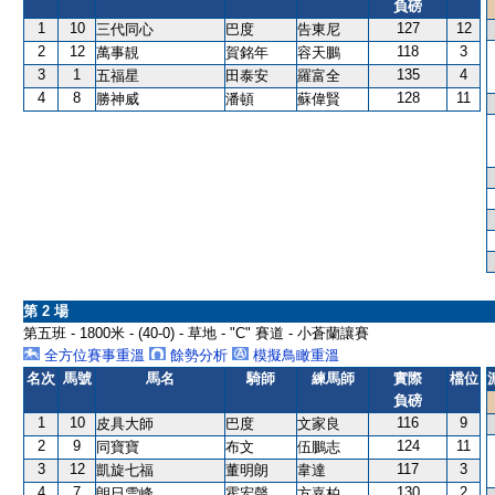
負磅
1
10
127
12
三代同心
巴度
告東尼
2
12
118
3
萬事靚
賀銘年
容天鵬
3
1
135
4
五福星
田泰安
羅富全
4
8
128
11
勝神威
潘頓
蘇偉賢
第 2 場
第五班 - 1800米 - (40-0) - 草地 - "C" 賽道 - 小蒼蘭讓賽
全方位賽事重溫
餘勢分析
模擬鳥瞰重溫
名次
馬號
馬名
騎師
練馬師
實際
檔位
負磅
1
10
116
9
皮具大師
巴度
文家良
2
9
124
11
同寶寶
布文
伍鵬志
3
12
117
3
凱旋七福
董明朗
韋達
4
7
130
2
朗日雪峰
霍宏聲
方嘉柏