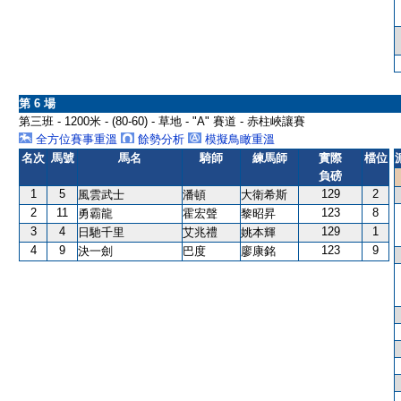
第 6 場
第三班 - 1200米 - (80-60) - 草地 - "A" 賽道 - 赤柱峽讓賽
全方位賽事重溫
餘勢分析
模擬鳥瞰重溫
名次
馬號
馬名
騎師
練馬師
實際
檔位
負磅
1
5
129
2
風雲武士
潘頓
大衛希斯
2
11
123
8
勇霸龍
霍宏聲
黎昭昇
3
4
129
1
日馳千里
艾兆禮
姚本輝
4
9
123
9
決一劍
巴度
廖康銘