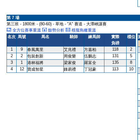
第 7 場
第三班 - 1800米 - (80-60) - 草地 - "A" 賽道 - 大潭峽讓賽
全方位賽事重溫
餘勢分析
模擬鳥瞰重溫
名次
馬號
馬名
騎師
練馬師
實際
檔位
負磅
1
9
118
2
春風萬里
艾兆禮
方嘉柏
2
2
131
5
包裝創新
周俊樂
伍鵬志
3
1
135
8
港林福將
梁家俊
羅富全
4
12
113
10
寶成智星
鍾易禮
丁冠豪