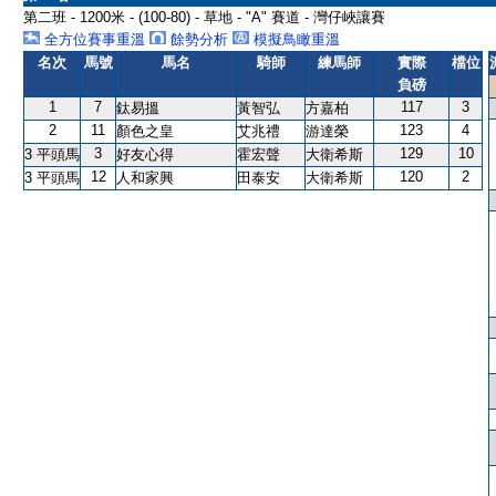
第二班 - 1200米 - (100-80) - 草地 - "A" 賽道 - 灣仔峽讓賽
全方位賽事重溫
餘勢分析
模擬鳥瞰重溫
名次
馬號
馬名
騎師
練馬師
實際
檔位
負磅
1
7
117
3
鈦易搵
黃智弘
方嘉柏
2
11
123
4
顏色之皇
艾兆禮
游達榮
3
129
10
3 平頭馬
好友心得
霍宏聲
大衛希斯
12
120
2
3 平頭馬
人和家興
田泰安
大衛希斯