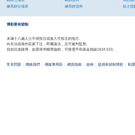
騎師分場表
騎師資料
馬匹搬
練馬師分場表
練馬師資料
貼士指
博彩要有節制
未滿十八歲人士不得投注或進入可投注的地方。
向非法或海外莊家下注，即屬違法，且可被判監禁。
切勿沉迷賭博，如需尋求輔導協助，可致電平和基金熱線1834 633。
常見問題
|
聯絡我們
|
傳媒專用區
|
網頁指南
|
規例
|
提倡有節制博彩
|
私隱