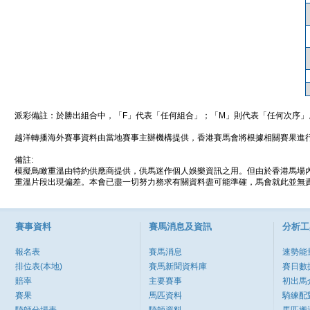
派彩備註：於勝出組合中，「F」代表「任何組合」；「M」則代表「任何次序」
越洋轉播海外賽事資料由當地賽事主辦機構提供，香港賽馬會將根據相關賽果進
備註:
模擬鳥瞰重溫由特約供應商提供，供馬迷作個人娛樂資訊之用。但由於香港馬場
重溫片段出現偏差。本會已盡一切努力務求有關資料盡可能準確，馬會就此並無責
賽事資料
賽馬消息及資訊
分析工
報名表
賽馬消息
速勢能
排位表(本地)
賽馬新聞資料庫
賽日數
賠率
主要賽事
初出馬
賽果
馬匹資料
騎練配