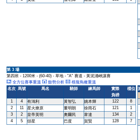
第 3 場
第四班 - 1200米 - (60-40) - 草地 - "A" 賽道 - 黃泥涌峽讓賽
全方位賽事重溫
餘勢分析
模擬鳥瞰重溫
名次
馬號
馬名
騎師
練馬師
實際
檔位
負磅
1
4
122
8
有鴻利
黃智弘
姚本輝
2
11
121
1
星火燎原
董明朗
徐雨石
3
2
134
2
皇帝英明
奧爾民
韋達
4
5
128
7
頌星
巴度
賀賢