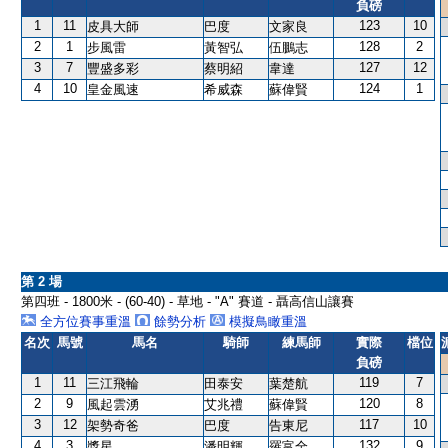
負磅
1
11
123
10
皮具大師
巴度
文家良
2
1
128
2
步風雷
黃智弘
伍鵬志
3
7
127
12
豐盛多彩
蔡明紹
韋達
4
10
124
1
皇金風速
希威森
蘇偉賢
第 2 場
第四班 - 1800米 - (60-40) - 草地 - "A" 賽道 - 聶高信山讓賽
全方位賽事重溫
餘勢分析
模擬鳥瞰重溫
名次
馬號
馬名
騎師
練馬師
實際
檔位
負磅
1
11
119
7
三江飛輪
田泰安
葉楚航
2
9
120
8
風起雲湧
艾兆禮
蘇偉賢
3
12
117
10
架勢奇爸
巴度
告東尼
4
3
132
9
獎星
潘明輝
羅富全