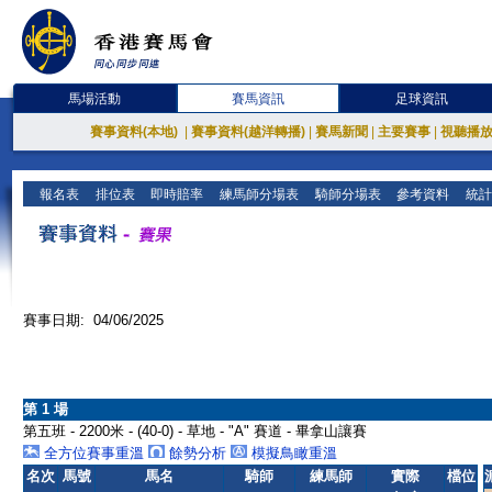
馬場活動
賽馬資訊
足球資訊
賽事資料(本地)
|
賽事資料(越洋轉播)
|
賽馬新聞
|
主要賽事
|
視聽播
報名表
排位表
即時賠率
練馬師分場表
騎師分場表
參考資料
統計
賽事日期: 04/06/2025
第 1 場
第五班 - 2200米 - (40-0) - 草地 - "A" 賽道 - 畢拿山讓賽
全方位賽事重溫
餘勢分析
模擬鳥瞰重溫
名次
馬號
馬名
騎師
練馬師
實際
檔位