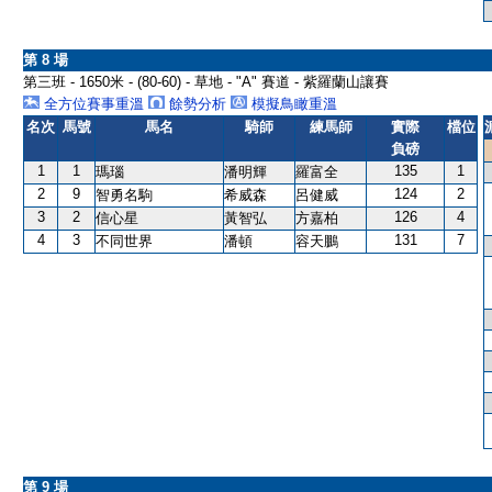
第 8 場
第三班 - 1650米 - (80-60) - 草地 - "A" 賽道 - 紫羅蘭山讓賽
全方位賽事重溫
餘勢分析
模擬鳥瞰重溫
名次
馬號
馬名
騎師
練馬師
實際
檔位
負磅
1
1
135
1
瑪瑙
潘明輝
羅富全
2
9
124
2
智勇名駒
希威森
呂健威
3
2
126
4
信心星
黃智弘
方嘉柏
4
3
131
7
不同世界
潘頓
容天鵬
第 9 場