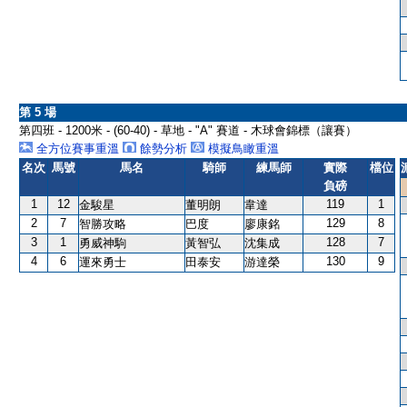
第 5 場
第四班 - 1200米 - (60-40) - 草地 - "A" 賽道 - 木球會錦標（讓賽）
全方位賽事重溫
餘勢分析
模擬鳥瞰重溫
名次
馬號
馬名
騎師
練馬師
實際
檔位
負磅
1
12
119
1
金駿星
董明朗
韋達
2
7
129
8
智勝攻略
巴度
廖康銘
3
1
128
7
勇威神駒
黃智弘
沈集成
4
6
130
9
運來勇士
田泰安
游達榮