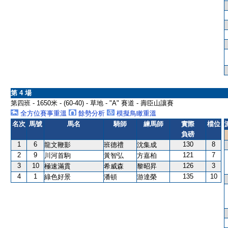
第 4 場
第四班 - 1650米 - (60-40) - 草地 - "A" 賽道 - 壽臣山讓賽
全方位賽事重溫
餘勢分析
模擬鳥瞰重溫
名次
馬號
馬名
騎師
練馬師
實際
檔位
負磅
1
6
130
8
龍文鞭影
班德禮
沈集成
2
9
121
7
川河首駒
黃智弘
方嘉柏
3
10
126
3
極速滿貫
希威森
黎昭昇
4
1
135
10
綠色好景
潘頓
游達榮