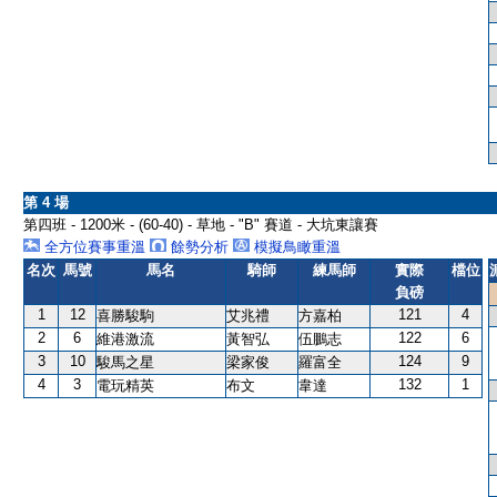
第 4 場
第四班 - 1200米 - (60-40) - 草地 - "B" 賽道 - 大坑東讓賽
全方位賽事重溫
餘勢分析
模擬鳥瞰重溫
名次
馬號
馬名
騎師
練馬師
實際
檔位
負磅
1
12
121
4
喜勝駿駒
艾兆禮
方嘉柏
2
6
122
6
維港激流
黃智弘
伍鵬志
3
10
124
9
駿馬之星
梁家俊
羅富全
4
3
132
1
電玩精英
布文
韋達