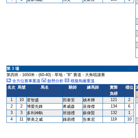
第 3 場
第四班 - 1650米 - (60-40) - 草地 - "B" 賽道 - 大角咀讓賽
全方位賽事重溫
餘勢分析
模擬鳥瞰重溫
名次
馬號
馬名
騎師
練馬師
實際
檔位
負磅
1
10
121
2
君智盛
田泰安
姚本輝
2
2
134
6
博愛先鋒
希威森
巫偉傑
3
3
132
1
多利神駒
班德禮
蘇偉賢
4
11
119
10
華美之威
鍾易禮
告東尼