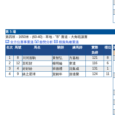
第 5 場
第四班 - 1650米 - (60-40) - 草地 - "B" 賽道 - 大角咀讓賽
全方位賽事重溫
餘勢分析
模擬鳥瞰重溫
名次
馬號
馬名
騎師
練馬師
實際
檔位
負磅
1
8
121
8
川河首駒
黃智弘
方嘉柏
2
12
116
6
至旺財
楊明綸
韋達
3
4
131
1
好好紛
班德禮
沈集成
4
9
124
11
錶之星球
賀銘年
游達榮