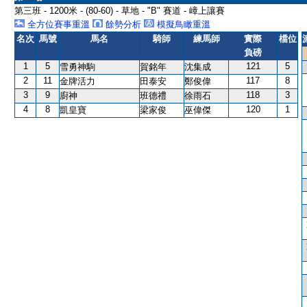
第三班 - 1200米 - (80-60) - 草地 - "B" 賽道 - 嶂上讓賽
全方位賽事重溫
餘勢分析
模擬鳥瞰重溫
名次
馬號
馬名
騎師
練馬師
實際
檔位
負磅
1
5
121
5
雪勇神駒
賀銘年
沈集成
2
11
117
8
金牌活力
田泰安
鄭俊偉
3
9
118
3
廚神
班德禮
徐雨石
4
8
120
1
凱皇寶
梁家俊
巫偉傑