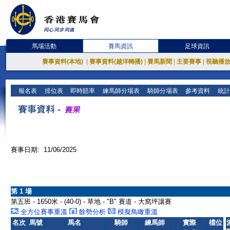
馬場活動
賽馬資訊
足球資訊
賽事資料(本地)
|
賽事資料(越洋轉播)
|
賽馬新聞
|
主要賽事
|
視聽播
報名表
排位表
即時賠率
練馬師分場表
騎師分場表
參考資料
統計
賽事日期: 11/06/2025
第 1 場
第五班 - 1650米 - (40-0) - 草地 - "B" 賽道 - 大窩坪讓賽
全方位賽事重溫
餘勢分析
模擬鳥瞰重溫
名次
馬號
馬名
騎師
練馬師
實際
檔位