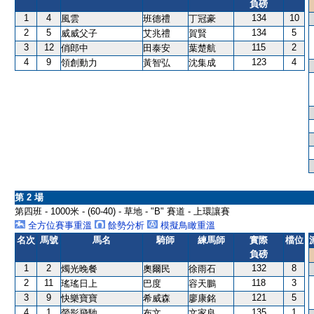
負磅
1
4
134
10
風雲
班德禮
丁冠豪
2
5
134
5
威威父子
艾兆禮
賀賢
3
12
115
2
俏郎中
田泰安
葉楚航
4
9
123
4
領創動力
黃智弘
沈集成
第 2 場
第四班 - 1000米 - (60-40) - 草地 - "B" 賽道 - 上環讓賽
全方位賽事重溫
餘勢分析
模擬鳥瞰重溫
名次
馬號
馬名
騎師
練馬師
實際
檔位
負磅
1
2
132
8
燭光晚餐
奧爾民
徐雨石
2
11
118
3
瑤瑤日上
巴度
容天鵬
3
9
121
5
快樂寶寶
希威森
廖康銘
4
1
135
1
螢影飛馳
布文
文家良