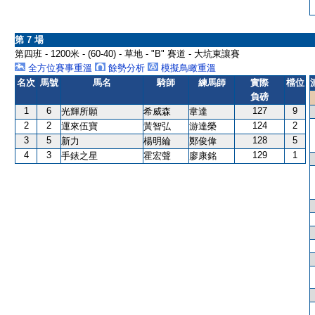
第 7 場
第四班 - 1200米 - (60-40) - 草地 - "B" 賽道 - 大坑東讓賽
全方位賽事重溫
餘勢分析
模擬鳥瞰重溫
名次
馬號
馬名
騎師
練馬師
實際
檔位
負磅
1
6
127
9
光輝所願
希威森
韋達
2
2
124
2
運來伍寶
黃智弘
游達榮
3
5
128
5
新力
楊明綸
鄭俊偉
4
3
129
1
手錶之星
霍宏聲
廖康銘