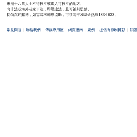
未滿十八歲人士不得投注或進入可投注的地方。
向非法或海外莊家下注，即屬違法，且可被判監禁。
切勿沉迷賭博，如需尋求輔導協助，可致電平和基金熱線1834 633。
常見問題
|
聯絡我們
|
傳媒專用區
|
網頁指南
|
規例
|
提倡有節制博彩
|
私隱