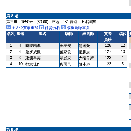
第 8 場
第三班 - 1650米 - (80-60) - 草地 - "B" 賽道 - 上水讓賽
全方位賽事重溫
餘勢分析
模擬鳥瞰重溫
名次
馬號
馬名
騎師
練馬師
實際
檔位
負磅
1
4
129
12
時時精準
田泰安
游達榮
2
6
127
10
盈妍威楓
梁家俊
伍鵬志
3
9
123
1
建測羣英
希威森
大衛希斯
4
10
123
5
得意佳作
奧爾民
姚本輝
第 9 場