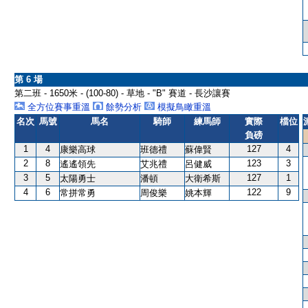
第 6 場
第二班 - 1650米 - (100-80) - 草地 - "B" 賽道 - 長沙讓賽
全方位賽事重溫
餘勢分析
模擬鳥瞰重溫
名次
馬號
馬名
騎師
練馬師
實際
檔位
負磅
1
4
127
4
康樂高球
班德禮
蘇偉賢
2
8
123
3
遙遙領先
艾兆禮
呂健威
3
5
127
1
太陽勇士
潘頓
大衛希斯
4
6
122
9
常拼常勇
周俊樂
姚本輝