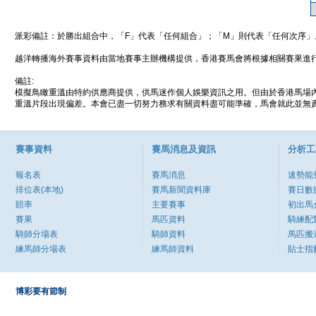
派彩備註：於勝出組合中，「F」代表「任何組合」；「M」則代表「任何次序」
越洋轉播海外賽事資料由當地賽事主辦機構提供，香港賽馬會將根據相關賽果進
備註:
模擬鳥瞰重溫由特約供應商提供，供馬迷作個人娛樂資訊之用。但由於香港馬場
重溫片段出現偏差。本會已盡一切努力務求有關資料盡可能準確，馬會就此並無責
賽事資料
賽馬消息及資訊
分析工
報名表
賽馬消息
速勢能
排位表(本地)
賽馬新聞資料庫
賽日數
賠率
主要賽事
初出馬
賽果
馬匹資料
騎練配
騎師分場表
騎師資料
馬匹搬
練馬師分場表
練馬師資料
貼士指
博彩要有節制