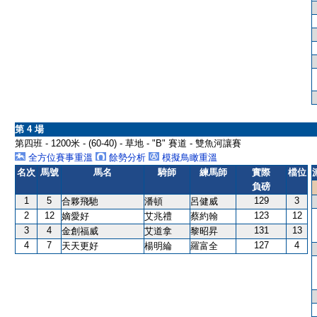
第 4 場
第四班 - 1200米 - (60-40) - 草地 - "B" 賽道 - 雙魚河讓賽
全方位賽事重溫
餘勢分析
模擬鳥瞰重溫
名次
馬號
馬名
騎師
練馬師
實際
檔位
負磅
1
5
129
3
合夥飛馳
潘頓
呂健威
2
12
123
12
嫡愛好
艾兆禮
蔡約翰
3
4
131
13
金創福威
艾道拿
黎昭昇
4
7
127
4
天天更好
楊明綸
羅富全