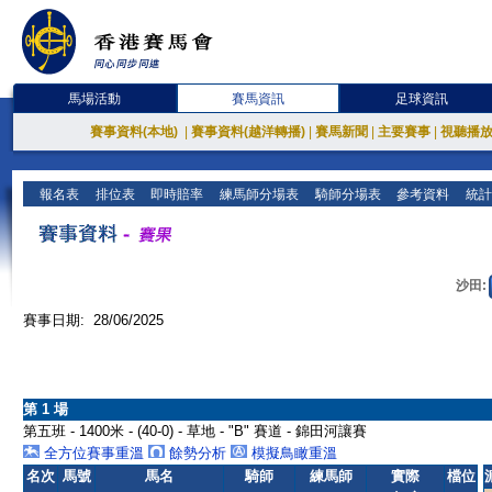
馬場活動
賽馬資訊
足球資訊
賽事資料(本地)
|
賽事資料(越洋轉播)
|
賽馬新聞
|
主要賽事
|
視聽播
報名表
排位表
即時賠率
練馬師分場表
騎師分場表
參考資料
統計
沙田:
賽事日期: 28/06/2025
第 1 場
第五班 - 1400米 - (40-0) - 草地 - "B" 賽道 - 錦田河讓賽
全方位賽事重溫
餘勢分析
模擬鳥瞰重溫
名次
馬號
馬名
騎師
練馬師
實際
檔位