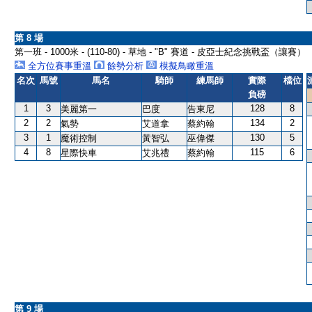
第 8 場
第一班 - 1000米 - (110-80) - 草地 - "B" 賽道 - 皮亞士紀念挑戰盃（讓賽）
全方位賽事重溫
餘勢分析
模擬鳥瞰重溫
名次
馬號
馬名
騎師
練馬師
實際
檔位
負磅
1
3
128
8
美麗第一
巴度
告東尼
2
2
134
2
氣勢
艾道拿
蔡約翰
3
1
130
5
魔術控制
黃智弘
巫偉傑
4
8
115
6
星際快車
艾兆禮
蔡約翰
第 9 場