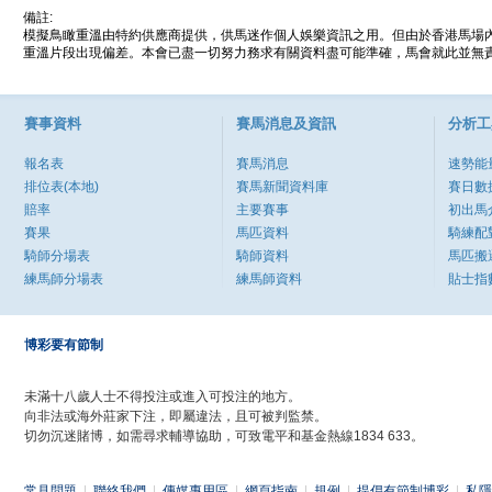
備註:
模擬鳥瞰重溫由特約供應商提供，供馬迷作個人娛樂資訊之用。但由於香港馬場
重溫片段出現偏差。本會已盡一切努力務求有關資料盡可能準確，馬會就此並無責
賽事資料
賽馬消息及資訊
分析工
報名表
賽馬消息
速勢能
排位表(本地)
賽馬新聞資料庫
賽日數
賠率
主要賽事
初出馬
賽果
馬匹資料
騎練配
騎師分場表
騎師資料
馬匹搬
練馬師分場表
練馬師資料
貼士指
博彩要有節制
未滿十八歲人士不得投注或進入可投注的地方。
向非法或海外莊家下注，即屬違法，且可被判監禁。
切勿沉迷賭博，如需尋求輔導協助，可致電平和基金熱線1834 633。
常見問題
|
聯絡我們
|
傳媒專用區
|
網頁指南
|
規例
|
提倡有節制博彩
|
私隱