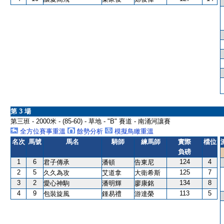
第 3 場
第三班 - 2000米 - (85-60) - 草地 - "B" 賽道 - 南涌河讓賽
全方位賽事重溫
餘勢分析
模擬鳥瞰重溫
名次
馬號
馬名
騎師
練馬師
實際
檔位
負磅
1
6
124
4
君子傳承
潘頓
告東尼
2
5
125
7
久久為攻
艾道拿
大衛希斯
3
2
134
8
愛心神駒
潘明輝
廖康銘
4
9
113
5
包裝旋風
鍾易禮
游達榮