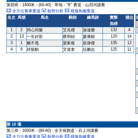
第四班 - 1400米 - (60-40) - 草地 - "B" 賽道 - 山貝河讓賽
全方位賽事重溫
餘勢分析
模擬鳥瞰重溫
名次
馬號
馬名
騎師
練馬師
實際
檔位
負磅
1
2
132
4
同心同樂
艾兆禮
游達榮
2
13
120
14
一生好彩
蔡明紹
廖康銘
3
1
135
12
糖不甩
梁家俊
巫偉傑
4
9
125
11
祥龍駒
艾道拿
伍鵬志
第 10 場
第三班 - 1650米 - (80-60) - 全天候跑道 - 石上河讓賽
全方位賽事重溫
餘勢分析
模擬鳥瞰重溫