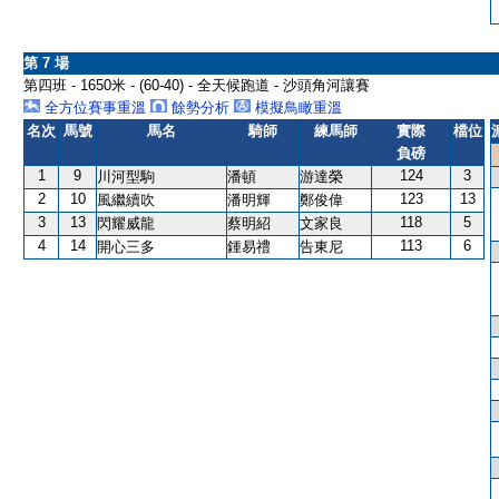
第 7 場
第四班 - 1650米 - (60-40) - 全天候跑道 - 沙頭角河讓賽
全方位賽事重溫
餘勢分析
模擬鳥瞰重溫
名次
馬號
馬名
騎師
練馬師
實際
檔位
負磅
1
9
124
3
川河型駒
潘頓
游達榮
2
10
123
13
風繼續吹
潘明輝
鄭俊偉
3
13
118
5
閃耀威龍
蔡明紹
文家良
4
14
113
6
開心三多
鍾易禮
告東尼