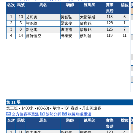
名次
馬號
馬名
騎師
練馬師
實際
檔位
負磅
1
10
118
5
艾莉奧
黃智弘
大衛希斯
2
5
128
1
智跑得
梁家俊
廖康銘
3
8
126
7
新意馬
班德禮
廖康銘
4
14
119
11
首飾悟空
田泰安
蔡約翰
第 11 場
第三班 - 1400米 - (80-60) - 草地 - "B" 賽道 - 丹山河讓賽
全方位賽事重溫
餘勢分析
模擬鳥瞰重溫
名次
馬號
馬名
騎師
練馬師
實際
檔位
負磅
1
11
120
4
自力更生
賀銘年
鄭俊偉