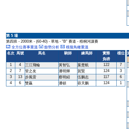
第 5 場
第四班 - 2000米 - (60-40) - 草地 - "B" 賽道 - 梧桐河讓賽
全方位賽事重溫
餘勢分析
模擬鳥瞰重溫
名次
馬號
馬名
騎師
練馬師
實際
檔位
負磅
1
4
122
7
三江飛輪
黃智弘
葉楚航
2
7
124
3
管之友
潘明輝
賀賢
3
13
117
6
步風雷
蔡明紹
伍鵬志
4
6
124
1
雙贏
潘頓
容天鵬