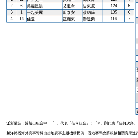
2
6
124
5
美麗星晨
艾道拿
告東尼
3
1
135
6
一起美麗
田泰安
蔡約翰
4
14
116
7
佳登
巫顯東
游達榮
派彩備註：於勝出組合中，「F」代表「任何組合」；「M」則代表「任何次序」
越洋轉播海外賽事資料由當地賽事主辦機構提供，香港賽馬會將根據相關賽果進