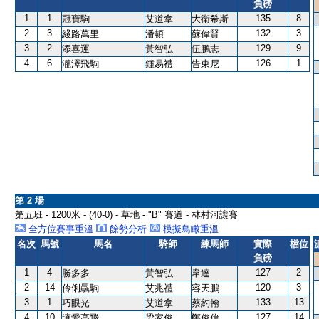
負磅
1
1
135
8
冠寶駒
艾道拿
大衛希斯
2
3
132
3
綫路萬里
潘頓
蘇偉賢
3
2
129
9
添喜運
黃智弘
伍鵬志
4
6
126
1
瀧澤飛駒
鍾易禮
告東尼
第 2 場
第五班 - 1200米 - (40-0) - 草地 - "B" 賽道 - 林村河讓賽
全方位賽事重溫
餘勢分析
模擬鳥瞰重溫
名次
馬號
馬名
騎師
練馬師
實際
檔位
負磅
1
4
127
2
勝多多
黃智弘
韋達
2
14
120
3
伶俐驫駒
艾兆禮
容天鵬
3
1
133
13
巧眼光
艾道拿
蔡約翰
4
10
127
14
讓愛高飛
梁家俊
鄭俊偉