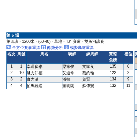
第 6 場
第四班 - 1200米 - (60-40) - 草地 - "B" 賽道 - 雙魚河讓賽
全方位賽事重溫
餘勢分析
模擬鳥瞰重溫
名次
馬號
馬名
騎師
練馬師
實際
檔位
負磅
1
1
135
6
幸運多彩
梁家俊
文家良
2
10
122
2
魅力知福
艾道拿
蔡約翰
3
2
134
9
實力派
潘頓
賀賢
4
4
132
11
拍馬難追
董明朗
蘇偉賢