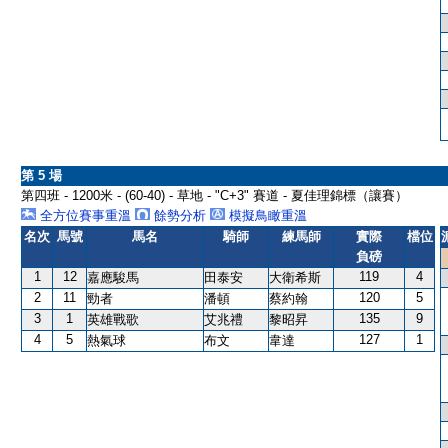
第 5 場
第四班 - 1200米 - (60-40) - 草地 - "C+3" 賽道 - 夏佳理錦標（讓賽）
全方位賽事重溫
餘勢分析
模擬鳥瞰重溫
名次
馬號
馬名
騎師
練馬師
實際
檔位
負磅
1
12
119
4
嘉應駿馬
田泰安
大衛希斯
2
11
120
5
勁者
潘頓
蔡約翰
3
1
135
9
英雄戰歌
艾兆禮
黎昭昇
4
5
127
1
熱氣球
布文
韋達