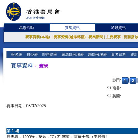
馬場活動
賽馬資訊
足球資訊
賽事資料(本地)
|
賽事資料(越洋轉播)
|
賽馬新聞
|
主要賽事
|
視聽播
報名表
排位表
即時賠率
練馬師分場表
騎師分場表
參考資料
統計
沙田:
S1 南非:
S2 英國:
賽事日期: 05/07/2025
第 1 場
新馬賽 - 1200米 - 草地 - "C+3" 賽道 - 蒲偉士碟（平磅賽）