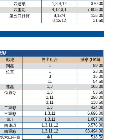
1,3,4,12
370.00
四連環
4,12,3,1
7,805.00
四重彩
8,12/4
135.00
第五口孖寶
8,12/12
31.50
派彩
彩池
勝出組合
派彩 (HK$)
1
99.00
獨贏
1
23.00
位置
3
15.00
11
54.50
1,3
165.00
連贏
1,3
53.50
位置Q
1,11
298.00
3,11
138.50
1,3
424.00
二重彩
1,3,11
6,696.00
三重彩
1,3,11
1,007.00
單T
1,3,11,12
3,576.00
四連環
1,3,11,12
63,494.00
四重彩
4/1
518.50
第六口孖寶