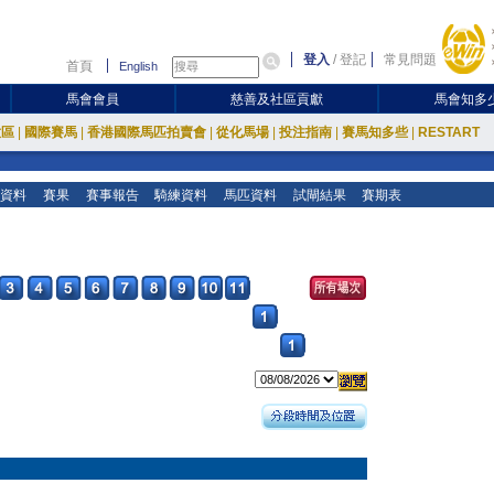
登入
/
登記
常見問題
首頁
English
馬會會員
慈善及社區貢獻
馬會知多
放區
|
國際賽馬
|
香港國際馬匹拍賣會
|
從化馬場
|
投注指南
|
賽馬知多些
|
RESTART
資料
賽果
賽事報告
騎練資料
馬匹資料
試閘結果
賽期表