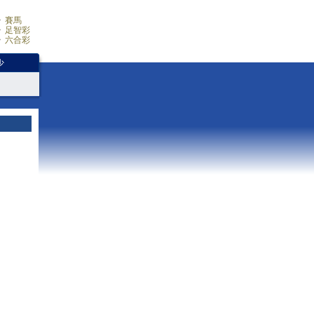
賽馬
足智彩
六合彩
少