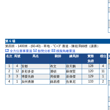
第 6 場
第四班 - 1400米 - (60-40) - 草地 - "C+3" 賽道 - 陳祖澤錦標（讓賽）
全方位賽事重溫
餘勢分析
模擬鳥瞰重溫
名次
馬號
馬名
騎師
練馬師
實際
檔位
負磅
1
4
128
4
安都
布文
容天鵬
2
12
120
11
多彩多姿
潘頓
蘇偉賢
3
3
129
1
博愛先鋒
周俊樂
巫偉傑
4
1
133
2
加州勇勝
鍾易禮
告東尼