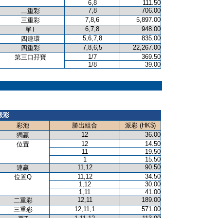
6,8
111.50
7,8
706.00
二重彩
7,8,6
5,897.00
三重彩
6,7,8
948.00
單T
5,6,7,8
835.00
四連環
7,8,6,5
22,267.00
四重彩
1/7
369.50
第三口孖寶
1/8
39.00
派彩
彩池
勝出組合
派彩 (HK$)
12
36.00
獨贏
12
14.50
位置
11
19.50
1
15.50
11,12
90.50
連贏
11,12
34.50
位置Q
1,12
30.00
1,11
41.00
12,11
189.00
二重彩
12,11,1
571.00
三重彩