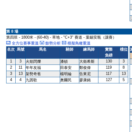
第 8 場
第四班 - 1800米 - (60-40) - 草地 - "C+3" 賽道 - 葉錫安瓶（讓賽）
全方位賽事重溫
餘勢分析
模擬鳥瞰重溫
名次
馬號
馬名
騎師
練馬師
實際
檔位
負磅
1
3
130
3
火焰閃爍
潘頓
大衛希斯
2
11
119
8
年年友福
田泰安
鄭俊偉
3
13
117
13
架勢奇爸
楊明綸
告東尼
4
4
127
5
九因歌
奧爾民
廖康銘