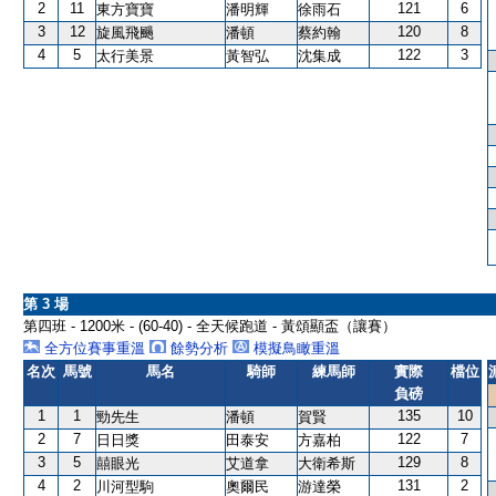
2
11
121
6
東方寶寶
潘明輝
徐雨石
3
12
120
8
旋風飛颺
潘頓
蔡約翰
4
5
122
3
太行美景
黃智弘
沈集成
第 3 場
第四班 - 1200米 - (60-40) - 全天候跑道 - 黃頌顯盃（讓賽）
全方位賽事重溫
餘勢分析
模擬鳥瞰重溫
名次
馬號
馬名
騎師
練馬師
實際
檔位
負磅
1
1
135
10
勁先生
潘頓
賀賢
2
7
122
7
日日獎
田泰安
方嘉柏
3
5
129
8
囍眼光
艾道拿
大衛希斯
4
2
131
2
川河型駒
奧爾民
游達榮