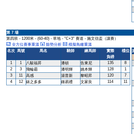
第 7 場
第四班 - 1200米 - (60-40) - 草地 - "C+3" 賽道 - 施文信盃（讓賽）
全方位賽事重溫
餘勢分析
模擬鳥瞰重溫
名次
馬號
馬名
騎師
練馬師
實際
檔位
負磅
1
1
135
8
八駿福昇
潘頓
告東尼
2
3
128
1
飛輪霸
潘明輝
姚本輝
3
11
120
7
高感
湯普新
黎昭昇
4
12
114
11
錶之多多
鍾易禮
文家良