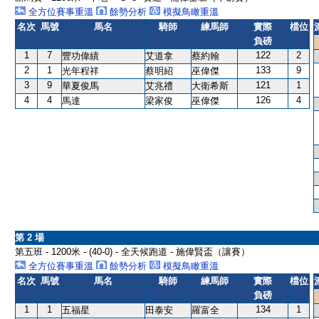
全方位賽事重溫
餘勢分析
模擬鳥瞰重溫
名次
馬號
馬名
騎師
練馬師
實際
檔位
負磅
1
7
122
2
豐功偉績
艾道拿
蔡約翰
2
1
133
9
光年程祥
蔡明紹
巫偉傑
3
9
121
1
華夏俊馬
艾兆禮
大衛希斯
4
4
126
4
馬達
梁家俊
巫偉傑
第 2 場
第五班 - 1200米 - (40-0) - 全天候跑道 - 施偉賢盃（讓賽）
全方位賽事重溫
餘勢分析
模擬鳥瞰重溫
名次
馬號
馬名
騎師
練馬師
實際
檔位
負磅
1
1
134
1
五福星
田泰安
羅富全