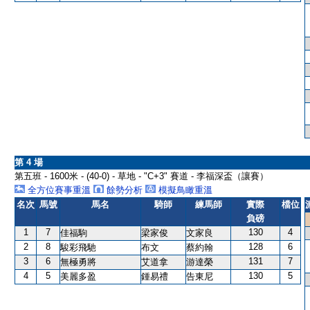
第 4 場
第五班 - 1600米 - (40-0) - 草地 - "C+3" 賽道 - 李福深盃（讓賽）
全方位賽事重溫
餘勢分析
模擬鳥瞰重溫
名次
馬號
馬名
騎師
練馬師
實際
檔位
負磅
1
7
130
4
佳福駒
梁家俊
文家良
2
8
128
6
駿彩飛馳
布文
蔡約翰
3
6
131
7
無極勇將
艾道拿
游達榮
4
5
130
5
美麗多盈
鍾易禮
告東尼