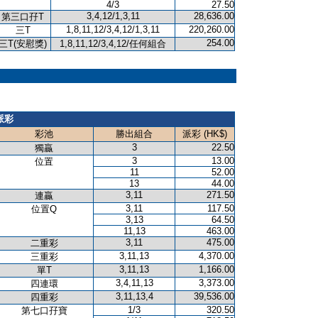
4/3
27.50
3,4,12/1,3,11
28,636.00
第三口孖T
1,8,11,12/3,4,12/1,3,11
220,260.00
三T
254.00
三T(安慰獎)
1,8,11,12/3,4,12/任何組合
派彩
彩池
勝出組合
派彩 (HK$)
3
22.50
獨贏
3
13.00
位置
11
52.00
13
44.00
3,11
271.50
連贏
3,11
117.50
位置Q
3,13
64.50
11,13
463.00
3,11
475.00
二重彩
3,11,13
4,370.00
三重彩
3,11,13
1,166.00
單T
3,4,11,13
3,373.00
四連環
3,11,13,4
39,536.00
四重彩
1/3
320.50
第七口孖寶