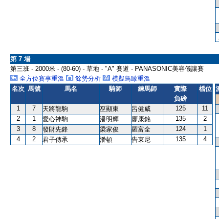
第 7 場
第三班 - 2000米 - (80-60) - 草地 - "A" 賽道 - PANASONIC美容儀讓賽
全方位賽事重溫
餘勢分析
模擬鳥瞰重溫
名次
馬號
馬名
騎師
練馬師
實際
檔位
負磅
1
7
125
11
天將龍駒
巫顯東
呂健威
2
1
135
2
愛心神駒
潘明輝
廖康銘
3
8
124
1
發財先鋒
梁家俊
羅富全
4
2
135
4
君子傳承
潘頓
告東尼