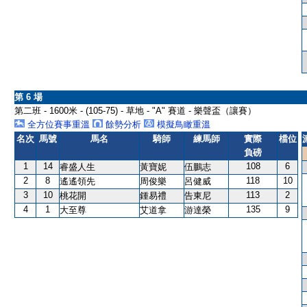
第 6 場
第二班 - 1600米 - (105-75) - 草地 - "A" 賽道 - 樂聲盃（讓賽）
全方位賽事重溫
餘勢分析
模擬鳥瞰重溫
名次
馬號
馬名
騎師
練馬師
實際
檔位
負磅
1
14
108
6
睿盛人生
黃寶妮
伍鵬志
2
8
118
10
遙遙領先
周俊樂
呂健威
3
10
113
2
桃花開
鍾易禮
告東尼
4
1
135
9
大至尊
艾道拿
游達榮