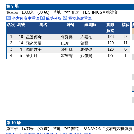
第 9 場
第三班 - 1000米 - (80-60) - 草地 - "A" 賽道 - TECHNICS耳機讓賽
全方位賽事重溫
餘勢分析
模擬鳥瞰重溫
名次
馬號
馬名
騎師
練馬師
實際
檔位
負磅
1
10
123
9
星運傳奇
何澤堯
方嘉柏
2
14
120
11
飛來閃耀
巴度
賀賢
3
4
128
6
領航君子
潘明輝
鄭俊偉
4
5
127
1
新力好
霍宏聲
蘇偉賢
第 10 場
第三班 - 1400米 - (80-60) - 草地 - "A" 賽道 - PANASONIC洗衣乾衣機讓賽