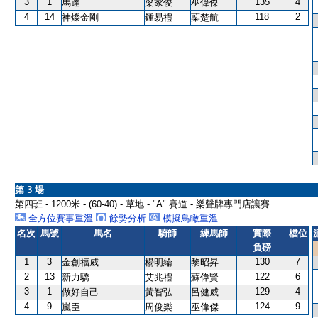
3
1
135
4
馬達
梁家俊
巫偉傑
4
14
118
2
神燦金剛
鍾易禮
葉楚航
第 3 場
第四班 - 1200米 - (60-40) - 草地 - "A" 賽道 - 樂聲牌專門店讓賽
全方位賽事重溫
餘勢分析
模擬鳥瞰重溫
名次
馬號
馬名
騎師
練馬師
實際
檔位
負磅
1
3
130
7
金創福威
楊明綸
黎昭昇
2
13
122
6
新力驕
艾兆禮
蘇偉賢
3
1
129
4
做好自己
黃智弘
呂健威
4
9
124
9
嵐臣
周俊樂
巫偉傑