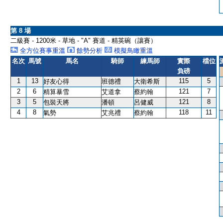
第 8 場
二級賽 - 1200米 - 草地 - "A" 賽道 - 精英碗（讓賽）
全方位賽事重溫
餘勢分析
模擬鳥瞰重溫
名次
馬號
馬名
騎師
練馬師
實際
檔位
負磅
1
13
115
5
好友心得
班德禮
大衛希斯
2
6
121
7
精算暴雪
艾道拿
蔡約翰
3
5
121
8
包裝天將
潘頓
呂健威
4
8
118
11
氣勢
艾兆禮
蔡約翰