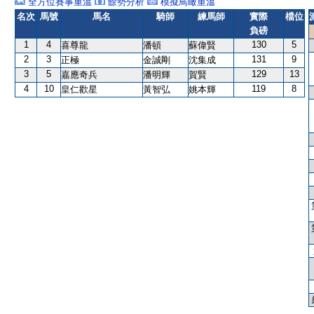
全方位賽事重溫
餘勢分析
模擬鳥瞰重溫
名次
馬號
馬名
騎師
練馬師
實際
檔位
負磅
1
4
130
5
喜尊龍
潘頓
蘇偉賢
2
3
131
9
正極
金誠剛
沈集成
3
5
129
13
嘉應奇兵
潘明輝
賀賢
4
10
119
8
皇仁歡星
黃智弘
姚本輝