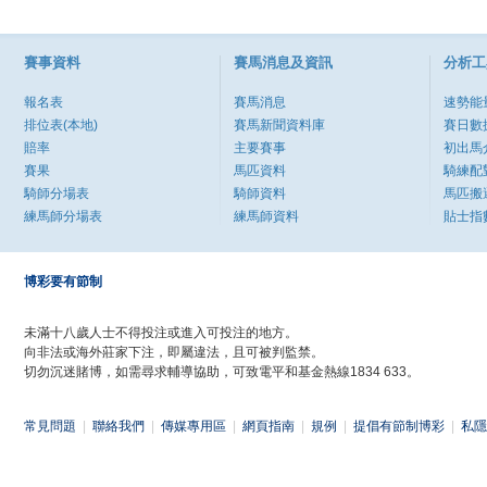
賽事資料
賽馬消息及資訊
分析工
報名表
賽馬消息
速勢能
排位表(本地)
賽馬新聞資料庫
賽日數
賠率
主要賽事
初出馬
賽果
馬匹資料
騎練配
騎師分場表
騎師資料
馬匹搬
練馬師分場表
練馬師資料
貼士指
博彩要有節制
未滿十八歲人士不得投注或進入可投注的地方。
向非法或海外莊家下注，即屬違法，且可被判監禁。
切勿沉迷賭博，如需尋求輔導協助，可致電平和基金熱線1834 633。
常見問題
|
聯絡我們
|
傳媒專用區
|
網頁指南
|
規例
|
提倡有節制博彩
|
私隱