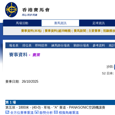
馬場活動
賽馬資訊
足球資訊
賽事資料(本地)
|
賽事資料(越洋轉播)
|
賽馬新聞
|
主要賽事
|
視聽播
報名表
排位表
即時賠率
練馬師分場表
騎師分場表
參考資料
統計
沙田:
S2 日本:
賽事日期: 26/10/2025
第 1 場
第五班 - 1800米 - (40-0) - 草地 - "A" 賽道 - PANASONIC空調機讓賽
全方位賽事重溫
餘勢分析
模擬鳥瞰重溫