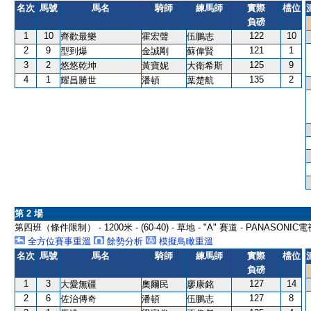
名次
馬號
馬名
騎師
練馬師
實際
檔位
負磅
1
10
122
10
齊歡最樂
霍宏聲
伍鵬志
2
9
121
1
型到爆
金誠剛
蘇偉賢
3
2
125
9
悠悠乾坤
黃寶妮
大衛希斯
4
1
135
2
耀昌勝世
潘頓
葉楚航
第 2 場
第四班（條件限制） - 1200米 - (60-40) - 草地 - "A" 賽道 - PANASONI
全方位賽事重溫
餘勢分析
模擬鳥瞰重溫
名次
馬號
馬名
騎師
練馬師
實際
檔位
負磅
1
3
127
14
大愛無疆
奧爾民
廖康銘
2
6
127
8
佐治傳奇
潘頓
伍鵬志