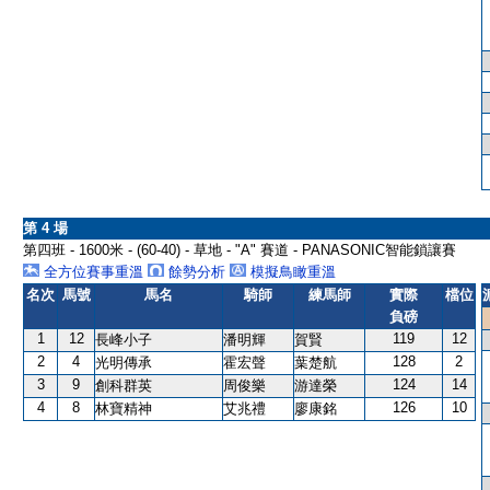
第 4 場
第四班 - 1600米 - (60-40) - 草地 - "A" 賽道 - PANASONIC智能鎖讓賽
全方位賽事重溫
餘勢分析
模擬鳥瞰重溫
名次
馬號
馬名
騎師
練馬師
實際
檔位
負磅
1
12
119
12
長峰小子
潘明輝
賀賢
2
4
128
2
光明傳承
霍宏聲
葉楚航
3
9
124
14
創科群英
周俊樂
游達榮
4
8
126
10
林寶精神
艾兆禮
廖康銘