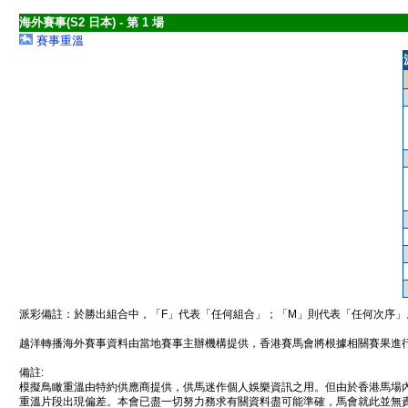
海外賽事(S2 日本) - 第 1 場
賽事重溫
派彩備註：於勝出組合中，「F」代表「任何組合」；「M」則代表「任何次序」
越洋轉播海外賽事資料由當地賽事主辦機構提供，香港賽馬會將根據相關賽果進
備註:
模擬鳥瞰重溫由特約供應商提供，供馬迷作個人娛樂資訊之用。但由於香港馬場
重溫片段出現偏差。本會已盡一切努力務求有關資料盡可能準確，馬會就此並無責