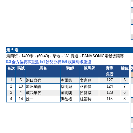
第 5 場
第四班 - 1400米 - (60-40) - 草地 - "A" 賽道 - PANASONIC電飯煲讓賽
全方位賽事重溫
餘勢分析
模擬鳥瞰重溫
名次
馬號
馬名
騎師
練馬師
實際
檔位
負磅
1
5
127
5
朗日自強
奧爾民
文家良
2
10
124
7
加州星皓
蔡明紹
巫偉傑
3
4
128
6
威武年代
董明朗
呂健威
4
14
115
3
銳一
班德禮
桂福特