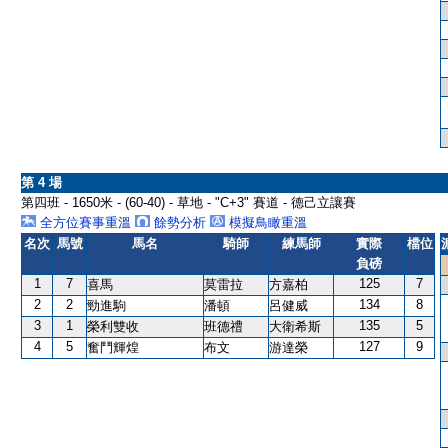
第 4 場
第四班 - 1650米 - (60-40) - 草地 - "C+3" 賽道 - 德己立讓賽
全方位賽事重溫
餘勢分析
模擬鳥瞰重溫
名次
馬號
馬名
騎師
練馬師
實際
檔位
負磅
1
7
125
7
喜馬
莫雷拉
方嘉柏
2
2
134
8
勁進駒
潘頓
呂健威
3
1
135
5
榮利雙收
班德禮
大衛希斯
4
5
127
9
奮鬥輝煌
布文
游達榮