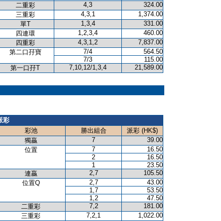
4,3
324.00
二重彩
4,3,1
1,374.00
三重彩
1,3,4
331.00
單T
1,2,3,4
460.00
四連環
4,3,1,2
7,837.00
四重彩
7/4
564.50
第二口孖寶
7/3
115.00
7,10,12/1,3,4
21,589.00
第一口孖T
派彩
彩池
勝出組合
派彩 (HK$)
7
39.00
獨贏
7
16.50
位置
2
16.50
1
23.50
2,7
105.50
連贏
2,7
43.00
位置Q
1,7
53.50
1,2
47.50
7,2
181.00
二重彩
7,2,1
1,022.00
三重彩