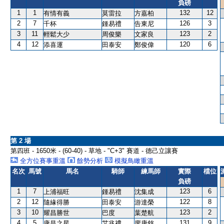
負磅
1
1
132
12
有情有義
莫雷拉
方嘉柏
2
7
126
3
千杯
鍾易禮
告東尼
3
11
123
2
輕鬆大少
周俊樂
文家良
4
12
120
6
添喜運
田泰安
鄭俊偉
第 2 場
第四班 - 1650米 - (60-40) - 草地 - "C+3" 賽道 - 德己立讓賽
全方位賽事重溫
餘勢分析
模擬鳥瞰重溫
名次
馬號
馬名
騎師
練馬師
實際
檔位
負磅
1
7
123
6
上浦福旺
鍾易禮
沈集成
2
12
122
8
隨緣得勝
田泰安
游達榮
3
10
123
2
耀昌勝世
巴度
葉楚航
4
5
131
9
康昌之星
艾兆禮
廖康銘