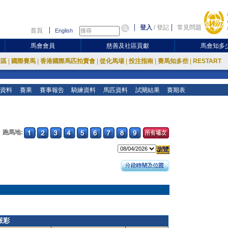
登入
/
登記
常見問題
首頁
English
馬會會員
慈善及社區貢獻
馬會知多
放區
|
國際賽馬
|
香港國際馬匹拍賣會
|
從化馬場
|
投注指南
|
賽馬知多些
|
RESTART
資料
賽果
賽事報告
騎練資料
馬匹資料
試閘結果
賽期表
跑馬地:
派彩