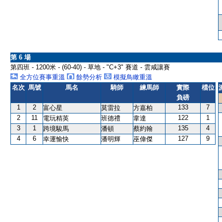
第 6 場
第四班 - 1200米 - (60-40) - 草地 - "C+3" 賽道 - 雲咸讓賽
全方位賽事重溫
餘勢分析
模擬鳥瞰重溫
名次
馬號
馬名
騎師
練馬師
實際
檔位
負磅
1
2
133
7
富心星
莫雷拉
方嘉柏
2
11
122
1
電玩精英
班德禮
韋達
3
1
135
4
跨境駿馬
潘頓
蔡約翰
4
6
127
9
幸運愉快
潘明輝
巫偉傑