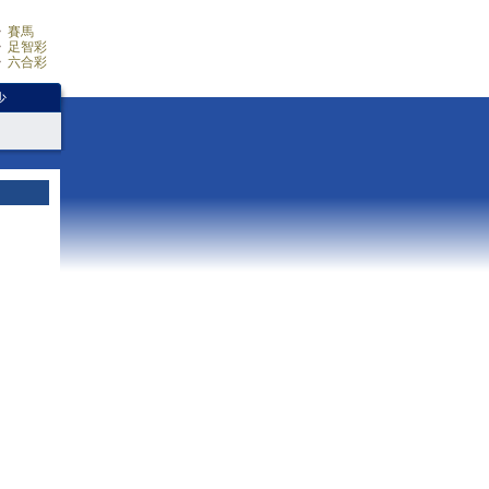
賽馬
足智彩
六合彩
少