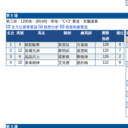
第 8 場
第三班 - 1200米 - (80-60) - 草地 - "C+3" 賽道 - 安蘭讓賽
全方位賽事重溫
餘勢分析
模擬鳥瞰重溫
名次
馬號
馬名
騎師
練馬師
實際
檔位
負磅
1
4
128
4
精彩駿將
莫雷拉
方嘉柏
2
12
120
7
富國兄弟
蔡明紹
葉楚航
3
6
126
2
晶晶日上
梁家俊
鄭俊偉
4
10
122
8
泰泰精神
艾兆禮
蔡約翰
第 9 場