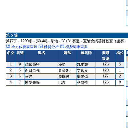
第 5 場
第四班 - 1200米 - (60-40) - 草地 - "C+3" 賽道 - 五陵會鑽禧挑戰盃（讓賽）
全方位賽事重溫
餘勢分析
模擬鳥瞰重溫
名次
馬號
馬名
騎師
練馬師
實際
檔位
負磅
1
9
125
5
你知我得
潘頓
姚本輝
2
5
120
1
朗日自強
黃寶妮
文家良
3
6
127
2
三強
奧爾民
鄭俊偉
4
7
125
8
博愛先鋒
巴度
巫偉傑