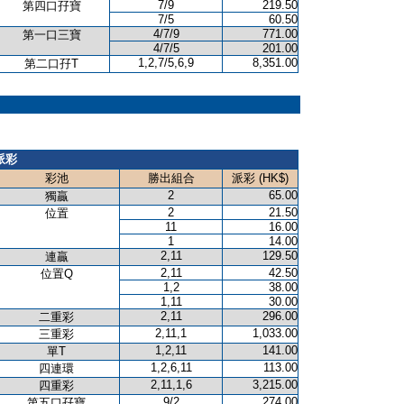
7/9
219.50
第四口孖寶
7/5
60.50
4/7/9
771.00
第一口三寶
4/7/5
201.00
1,2,7/5,6,9
8,351.00
第二口孖T
派彩
彩池
勝出組合
派彩 (HK$)
2
65.00
獨贏
2
21.50
位置
11
16.00
1
14.00
2,11
129.50
連贏
2,11
42.50
位置Q
1,2
38.00
1,11
30.00
2,11
296.00
二重彩
2,11,1
1,033.00
三重彩
1,2,11
141.00
單T
1,2,6,11
113.00
四連環
2,11,1,6
3,215.00
四重彩
9/2
274.00
第五口孖寶