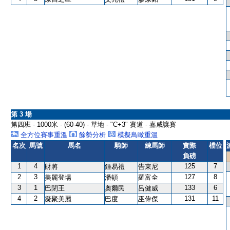
第 3 場
第四班 - 1000米 - (60-40) - 草地 - "C+3" 賽道 - 嘉咸讓賽
全方位賽事重溫
餘勢分析
模擬鳥瞰重溫
名次
馬號
馬名
騎師
練馬師
實際
檔位
負磅
1
4
125
7
財將
鍾易禮
告東尼
2
3
127
8
美麗登場
潘頓
羅富全
3
1
133
6
巴閉王
奧爾民
呂健威
4
2
131
11
凝聚美麗
巴度
巫偉傑