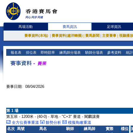
馬場活動
賽馬資訊
足球資訊
賽事資料(本地)
|
賽事資料(越洋轉播)
|
賽馬新聞
|
主要賽事
|
視聽播
報名表
排位表
即時賠率
練馬師分場表
騎師分場表
參考資料
統計
賽事日期: 08/04/2026
第 1 場
第五班 - 1200米 - (40-0) - 草地 - "C+3" 賽道 - 閣麟讓賽
全方位賽事重溫
餘勢分析
模擬鳥瞰重溫
名次
馬號
馬名
騎師
練馬師
實際
檔位