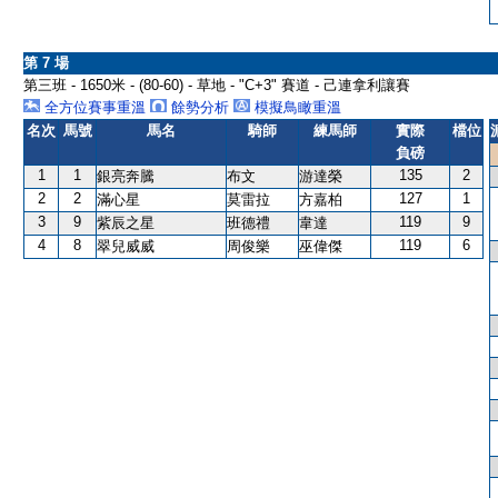
第 7 場
第三班 - 1650米 - (80-60) - 草地 - "C+3" 賽道 - 己連拿利讓賽
全方位賽事重溫
餘勢分析
模擬鳥瞰重溫
名次
馬號
馬名
騎師
練馬師
實際
檔位
負磅
1
1
135
2
銀亮奔騰
布文
游達榮
2
2
127
1
滿心星
莫雷拉
方嘉柏
3
9
119
9
紫辰之星
班德禮
韋達
4
8
119
6
翠兒威威
周俊樂
巫偉傑