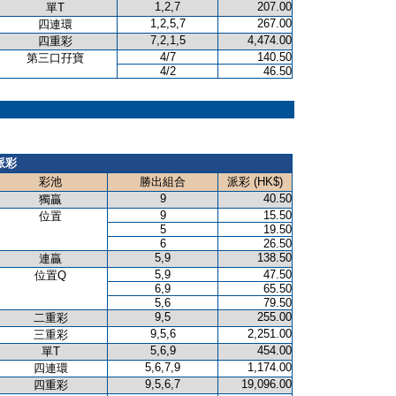
1,2,7
207.00
單T
1,2,5,7
267.00
四連環
7,2,1,5
4,474.00
四重彩
4/7
140.50
第三口孖寶
4/2
46.50
派彩
彩池
勝出組合
派彩 (HK$)
9
40.50
獨贏
9
15.50
位置
5
19.50
6
26.50
5,9
138.50
連贏
5,9
47.50
位置Q
6,9
65.50
5,6
79.50
9,5
255.00
二重彩
9,5,6
2,251.00
三重彩
5,6,9
454.00
單T
5,6,7,9
1,174.00
四連環
9,5,6,7
19,096.00
四重彩