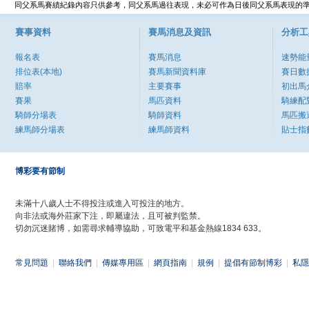
同父系馬賽績紀錄內容只供參考，同父系馬過往表現，未必可作為日後同父系馬表現的
賽事資料
賽馬消息及資訊
分析工
報名表
賽馬消息
速勢能
排位表(本地)
賽馬新聞資料庫
賽日數
賠率
主要賽事
初出馬
賽果
馬匹資料
騎練配
騎師分場表
騎師資料
馬匹搬
練馬師分場表
練馬師資料
貼士指
博彩要有節制
未滿十八歲人士不得投注或進入可投注的地方。
向非法或海外莊家下注，即屬違法，且可被判監禁。
切勿沉迷賭博，如需尋求輔導協助，可致電平和基金熱線1834 633。
常見問題
|
聯絡我們
|
傳媒專用區
|
網頁指南
|
規例
|
提倡有節制博彩
|
私隱