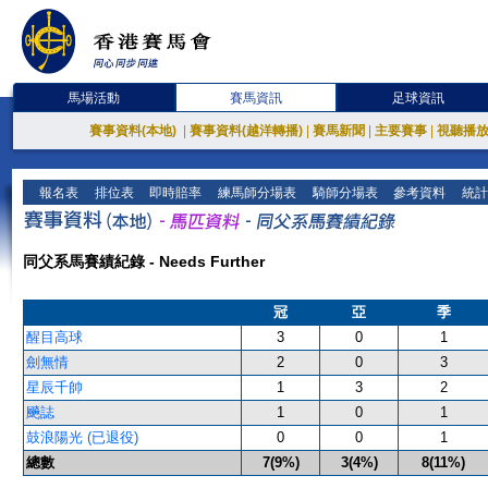
馬場活動
賽馬資訊
足球資訊
賽事資料(本地)
|
賽事資料(越洋轉播)
|
賽馬新聞
|
主要賽事
|
視聽播
報名表
排位表
即時賠率
練馬師分場表
騎師分場表
參考資料
統計
同父系馬賽績紀錄 - Needs Further
冠
亞
季
醒目高球
3
0
1
劍無情
2
0
3
星辰千帥
1
3
2
飈誌
1
0
1
鼓浪陽光 (已退役)
0
0
1
總數
7(9%)
3(4%)
8(11%)